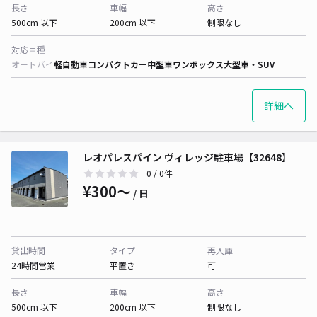
長さ
車幅
高さ
500cm 以下
200cm 以下
制限なし
対応車種
オートバイ
軽自動車
コンパクトカー
中型車
ワンボックス
大型車・SUV
詳細へ
レオパレスパイン ヴィレッジ駐車場【32648】
0
/ 0件
¥300〜
/ 日
貸出時間
タイプ
再入庫
24時間営業
平置き
可
長さ
車幅
高さ
500cm 以下
200cm 以下
制限なし