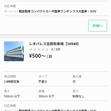
対応車種
オートバイ
軽自動車
コンパクトカー
中型車
ワンボックス
大型車・SUV
詳細へ
レオパレス吉原駐車場【38948】
0
/ 0件
¥500〜
/ 日
貸出時間
タイプ
再入庫
24時間営業
平置き
可
長さ
車幅
高さ
500cm 以下
200cm 以下
制限なし
対応車種
オートバイ
軽自動車
コンパクトカー
中型車
ワンボックス
大型車・SUV