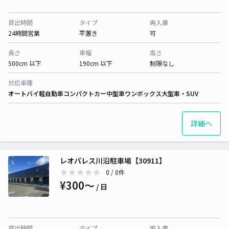
貸出時間
タイプ
再入庫
24時間営業
平置き
可
長さ
車幅
高さ
500cm 以下
190cm 以下
制限なし
対応車種
オートバイ
軽自動車
コンパクトカー
中型車
ワンボックス
大型車・SUV
詳細へ
レオパレス川沿駐車場【30911】
0
/ 0件
¥300〜
/ 日
貸出時間
タイプ
再入庫