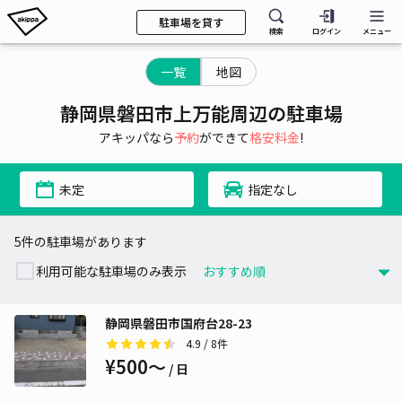
駐車場を貸す
検索
ログイン
メニュー
一覧
地図
静岡県磐田市上万能周辺の駐車場
アキッパなら
予約
ができて
格安料金
!
未定
指定なし
5件の駐車場があります
利用可能な駐車場のみ表示
静岡県磐田市国府台28-23
4.9
/ 8件
¥500〜
/ 日