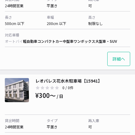
24時間営業
平置き
可
長さ
車幅
高さ
500cm 以下
200cm 以下
制限なし
対応車種
オートバイ
軽自動車
コンパクトカー
中型車
ワンボックス
大型車・SUV
詳細へ
レオパレス花水木駐車場【15941】
0
/ 0件
¥300〜
/ 日
貸出時間
タイプ
再入庫
24時間営業
平置き
可