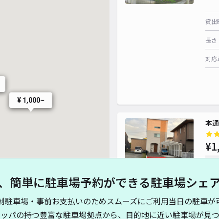
貸出
長さ
対応
¥ 1,000~
本通
¥1
時間
、簡単に駐車場予約ができる駐車場シェ
貸出
制駐車場・事前お支払いのためスムーズにご利用当日の駐車が
長さ
キッパの持つ豊富な駐車場拠点から、目的地に近い駐車場が見つ