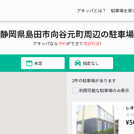
アキッパとは？
駐車場を貸
静岡県島田市向谷元町周辺の駐車場
アキッパなら
予約
ができて
格安料金
!
未定
指定なし
2件の駐車場があります
利用可能な駐車場のみ表示
レオ
¥5