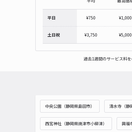
平均
最高価
平日
¥
750
¥
1,000
土日祝
¥
3,750
¥
5,000
過去1週間のサービス料
中央公園（静岡県島田市）
清水寺（静
西宮神社（静岡県焼津市小柳津）
興福