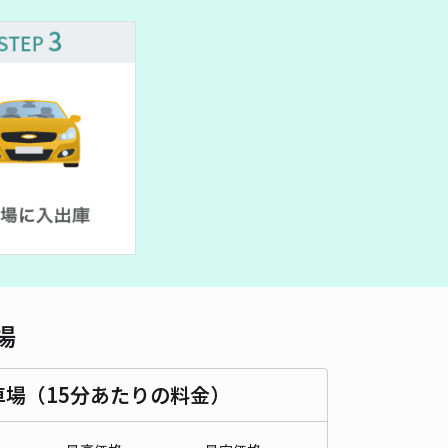
車種
オートバイ
軽自動車
コンパクトカー
中型車
ワンボックス
大型車・SUV
詳細へ
場
車場（15分あたりの料金）