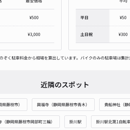
格
最安価格
平均
¥
500
平日
¥
50
¥
3,000
土日祝
¥
300
をのぞく駐車料金から相場を算出しています。バイクのみの駐車場は集計
近隣のスポット
岡県藤枝市）
興福寺（静岡県藤枝市青木）
貴船神社（静
寺（静岡県藤枝市岡部町三輪）
掛川駅
掛川駅北第1自転