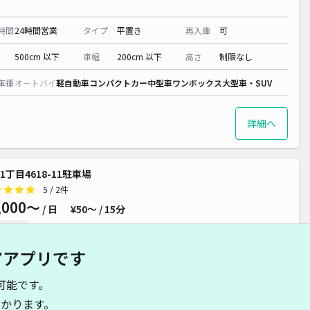
時間
24時間営業
タイプ
平置き
再入庫
可
500cm 以下
車幅
200cm 以下
高さ
制限なし
車種
オートバイ
軽自動車
コンパクトカー
中型車
ワンボックス
大型車・SUV
詳細へ
1丁目4618-11駐車場
5
/ 2件
,000〜
/ 日
¥50〜 / 15分
貸し可
アアプリです
時間
24時間営業
タイプ
平置き
再入庫
可
可能です。
480cm 以下
車幅
180cm 以下
高さ
制限なし
かります。