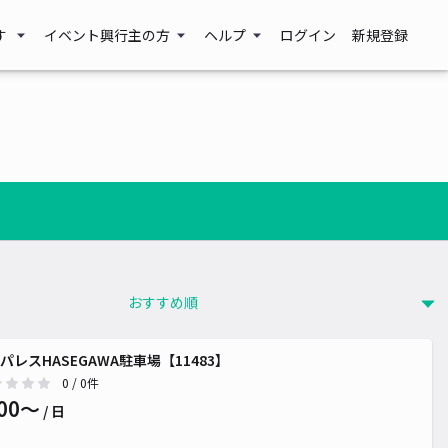
す
イベント興行主の方
ヘルプ
ログイン
新規登録
パレスHASEGAWA駐車場【11483】
0
/ 0件
00〜
/ 日