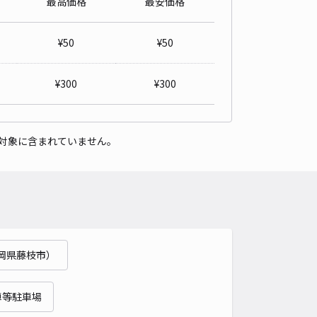
最高価格
最安価格
¥
50
¥
50
¥
300
¥
300
対象に含まれていません。
岡県藤枝市）
車等駐車場