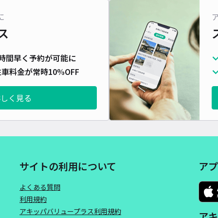
に
ス
時間早く予約が可能に
車料金が常時10%OFF
詳しく見る
サイトの利用について
アプ
よくある質問
利用規約
アキッパバリュープラス利用規約
アキ