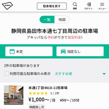
駐車場を貸す
検索
ログイン
メニュー
一覧
地図
静岡県島田市本通七丁目周辺の駐車場
アキッパなら
予約
ができて
格安料金
!
未定
指定なし
2件の駐車場があります
利用可能な駐車場のみ表示
本通1丁目4618-11駐車場
5
/ 2件
¥1,000〜
/ 日
¥50〜 / 15分
時間貸し可