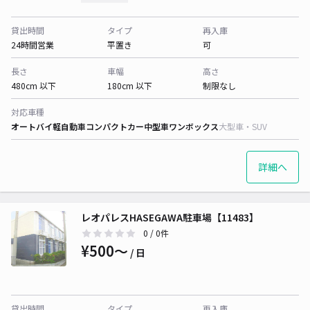
貸出時間
タイプ
再入庫
24時間営業
平置き
可
長さ
車幅
高さ
480cm 以下
180cm 以下
制限なし
対応車種
オートバイ
軽自動車
コンパクトカー
中型車
ワンボックス
大型車・SUV
詳細へ
レオパレスHASEGAWA駐車場【11483】
0
/ 0件
¥500〜
/ 日
貸出時間
タイプ
再入庫