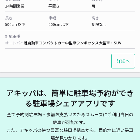
24時間営業
平置き
可
長さ
車幅
高さ
500cm 以下
200cm 以下
制限なし
対応車種
オートバイ
軽自動車
コンパクトカー
中型車
ワンボックス
大型車・SUV
詳細へ
アキッパは、簡単に駐車場予約ができ
る駐車場シェアアプリです
全て予約制駐車場・事前お支払いのためスムーズにご利用当日の
駐車が可能です。
また、アキッパの持つ豊富な駐車場拠点から、目的地に近い駐車
場が見つかります。