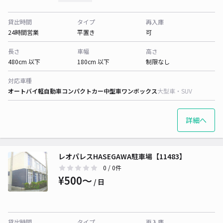
貸出時間
タイプ
再入庫
24時間営業
平置き
可
長さ
車幅
高さ
480cm 以下
180cm 以下
制限なし
対応車種
オートバイ
軽自動車
コンパクトカー
中型車
ワンボックス
大型車・SUV
詳細へ
レオパレスHASEGAWA駐車場【11483】
0
/ 0件
¥500〜
/ 日
貸出時間
タイプ
再入庫