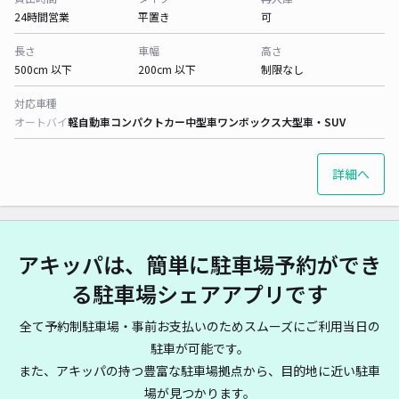
24時間営業
平置き
可
長さ
車幅
高さ
500cm 以下
200cm 以下
制限なし
対応車種
オートバイ
軽自動車
コンパクトカー
中型車
ワンボックス
大型車・SUV
詳細へ
アキッパは、簡単に駐車場予約ができ
る駐車場シェアアプリです
全て予約制駐車場・事前お支払いのためスムーズにご利用当日の
駐車が可能です。
また、アキッパの持つ豊富な駐車場拠点から、目的地に近い駐車
場が見つかります。