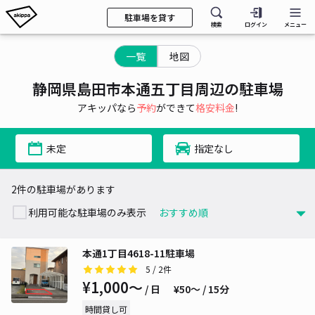
駐車場を貸す
検索
ログイン
メニュー
一覧
地図
静岡県島田市本通五丁目周辺の駐車場
アキッパなら
予約
ができて
格安料金
!
未定
指定なし
2件の駐車場があります
利用可能な駐車場のみ表示
本通1丁目4618-11駐車場
5
/ 2件
¥1,000〜
/ 日
¥50〜 / 15分
時間貸し可