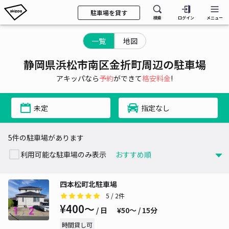
駐車場を貸す
検索
ログイン
メニュー
一覧
地図
静岡県浜松市南区金折町周辺の駐車場
アキッパなら
予約
ができて
格安料金
!
未定
指定なし
5件の駐車場があります
利用可能な駐車場のみ表示
四本松町北駐車場
5
/ 2件
¥400〜
/ 日
¥50〜 / 15分
時間貸し可