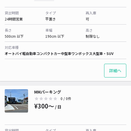
貸出時間
タイプ
再入庫
24時間営業
平置き
可
長さ
車幅
高さ
500cm 以下
190cm 以下
制限なし
対応車種
オートバイ
軽自動車
コンパクトカー
中型車
ワンボックス
大型車・SUV
詳細へ
MMパーキング
0
/ 0件
¥300〜
/ 日
貸出時間
タイプ
再入庫