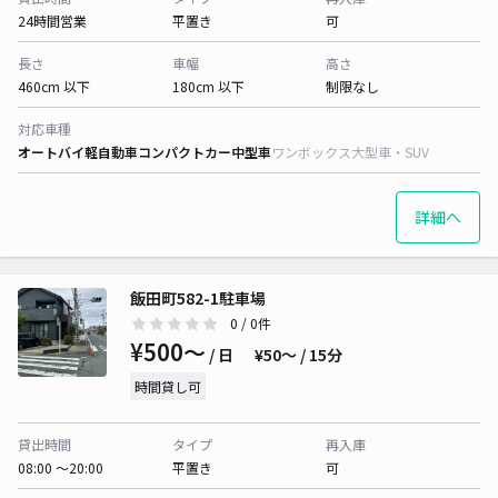
24時間営業
平置き
可
長さ
車幅
高さ
460cm 以下
180cm 以下
制限なし
対応車種
オートバイ
軽自動車
コンパクトカー
中型車
ワンボックス
大型車・SUV
詳細へ
飯田町582-1駐車場
0
/ 0件
¥500〜
/ 日
¥50〜 / 15分
時間貸し可
貸出時間
タイプ
再入庫
08:00 〜20:00
平置き
可