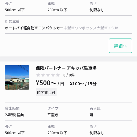
長さ
車幅
高さ
500cm 以下
230cm 以下
制限なし
対応車種
オートバイ
軽自動車
コンパクトカー
中型車
ワンボックス
大型車・SUV
詳細へ
保険パートナー アキッパ駐車場
0
/ 0件
¥500〜
/ 日
¥100〜 / 15分
時間貸し可
貸出時間
タイプ
再入庫
24時間営業
平置き
可
長さ
車幅
高さ
500cm 以下
200cm 以下
制限なし