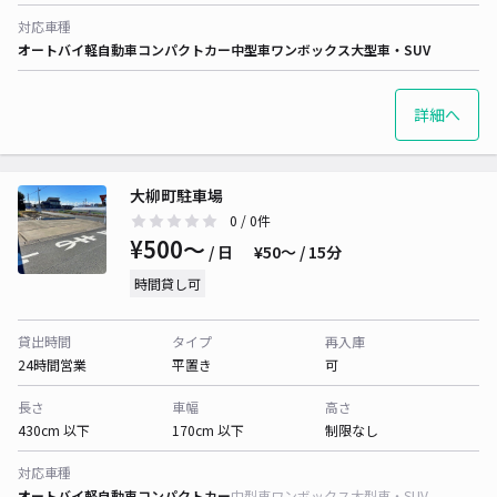
対応車種
オートバイ
軽自動車
コンパクトカー
中型車
ワンボックス
大型車・SUV
詳細へ
大柳町駐車場
0
/ 0件
¥500〜
/ 日
¥50〜 / 15分
時間貸し可
貸出時間
タイプ
再入庫
24時間営業
平置き
可
長さ
車幅
高さ
430cm 以下
170cm 以下
制限なし
対応車種
オートバイ
軽自動車
コンパクトカー
中型車
ワンボックス
大型車・SUV