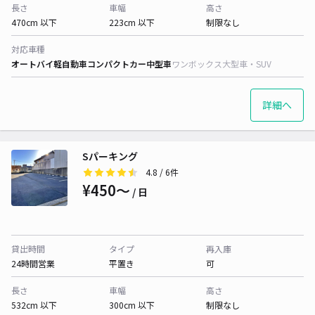
長さ
車幅
高さ
470cm 以下
223cm 以下
制限なし
対応車種
オートバイ
軽自動車
コンパクトカー
中型車
ワンボックス
大型車・SUV
詳細へ
Sパーキング
4.8
/ 6件
¥450〜
/ 日
貸出時間
タイプ
再入庫
24時間営業
平置き
可
長さ
車幅
高さ
532cm 以下
300cm 以下
制限なし