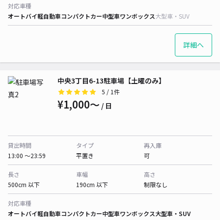
対応車種
オートバイ
軽自動車
コンパクトカー
中型車
ワンボックス
大型車・SUV
詳細へ
中央3丁目6-13駐車場【土曜のみ】
5
/ 1件
¥1,000〜
/ 日
貸出時間
タイプ
再入庫
13:00 〜23:59
平置き
可
長さ
車幅
高さ
500cm 以下
190cm 以下
制限なし
対応車種
オートバイ
軽自動車
コンパクトカー
中型車
ワンボックス
大型車・SUV