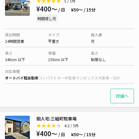
5
/ 1件
¥400〜
/ 日
¥50〜 / 15分
時間貸し可
貸出時間
タイプ
再入庫
24時間営業
平置き
可
長さ
車幅
高さ
340cm 以下
150cm 以下
制限なし
対応車種
オートバイ
軽自動車
コンパクトカー
中型車
ワンボックス
大型車・SUV
詳細へ
個人宅:三組町駐車場
4.2
/ 5件
¥400〜
/ 日
¥50〜 / 15分