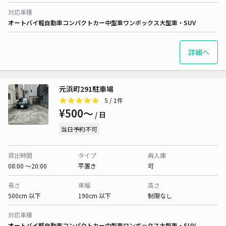
対応車種
オートバイ
軽自動車
コンパクトカー
中型車
ワンボックス
大型車・SUV
詳細へ
元浜町291駐車場
5
/ 1件
¥500〜
/ 日
当日予約不可
貸出時間
タイプ
再入庫
08:00 〜20:00
平置き
可
長さ
車幅
高さ
500cm 以下
190cm 以下
制限なし
対応車種
オートバイ
軽自動車
コンパクトカー
中型車
ワンボックス
大型車・SUV