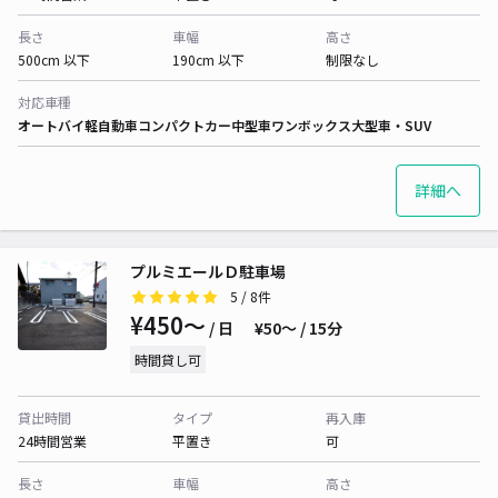
長さ
車幅
高さ
500cm 以下
190cm 以下
制限なし
対応車種
オートバイ
軽自動車
コンパクトカー
中型車
ワンボックス
大型車・SUV
詳細へ
プルミエールＤ駐車場
5
/ 8件
¥450〜
/ 日
¥50〜 / 15分
時間貸し可
貸出時間
タイプ
再入庫
24時間営業
平置き
可
長さ
車幅
高さ