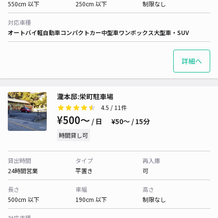
550cm 以下
250cm 以下
制限なし
対応車種
オートバイ
軽自動車
コンパクトカー
中型車
ワンボックス
大型車・SUV
詳細へ
瀧本邸:栄町駐車場
4.5
/ 11件
¥500〜
/ 日
¥50〜 / 15分
時間貸し可
貸出時間
タイプ
再入庫
24時間営業
平置き
可
長さ
車幅
高さ
500cm 以下
190cm 以下
制限なし
対応車種