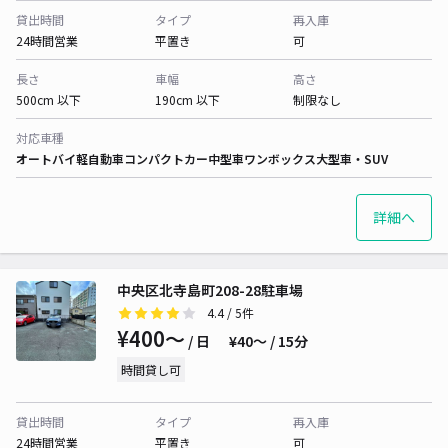
貸出時間
タイプ
再入庫
24時間営業
平置き
可
長さ
車幅
高さ
500cm 以下
190cm 以下
制限なし
対応車種
オートバイ
軽自動車
コンパクトカー
中型車
ワンボックス
大型車・SUV
詳細へ
中央区北寺島町208-28駐車場
4.4
/ 5件
¥400〜
/ 日
¥40〜 / 15分
時間貸し可
貸出時間
タイプ
再入庫
24時間営業
平置き
可