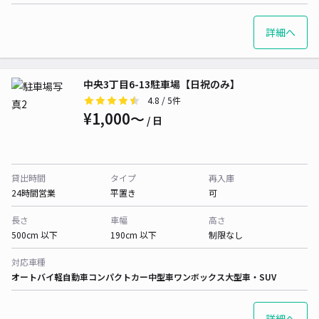
詳細へ
中央3丁目6-13駐車場【日祝のみ】
4.8
/ 5件
¥1,000〜
/ 日
貸出時間
タイプ
再入庫
24時間営業
平置き
可
長さ
車幅
高さ
500cm 以下
190cm 以下
制限なし
対応車種
オートバイ
軽自動車
コンパクトカー
中型車
ワンボックス
大型車・SUV
詳細へ