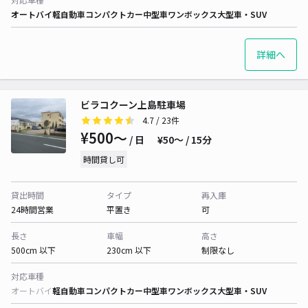
オートバイ
軽自動車
コンパクトカー
中型車
ワンボックス
大型車・SUV
詳細へ
ビラコクーン上島駐車場
4.7
/ 23件
¥500〜
/ 日
¥50〜 / 15分
時間貸し可
貸出時間
タイプ
再入庫
24時間営業
平置き
可
長さ
車幅
高さ
500cm 以下
230cm 以下
制限なし
対応車種
オートバイ
軽自動車
コンパクトカー
中型車
ワンボックス
大型車・SUV