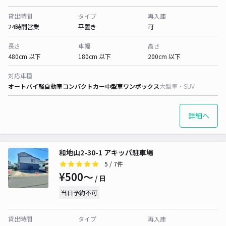
貸出時間
タイプ
再入庫
24時間営業
平置き
可
長さ
車幅
高さ
480cm 以下
180cm 以下
200cm 以下
対応車種
オートバイ
軽自動車
コンパクトカー
中型車
ワンボックス
大型車・SUV
詳細へ
和地山2-30-1 アキッパ駐車場
5
/ 7件
¥500〜
/ 日
当日予約不可
貸出時間
タイプ
再入庫