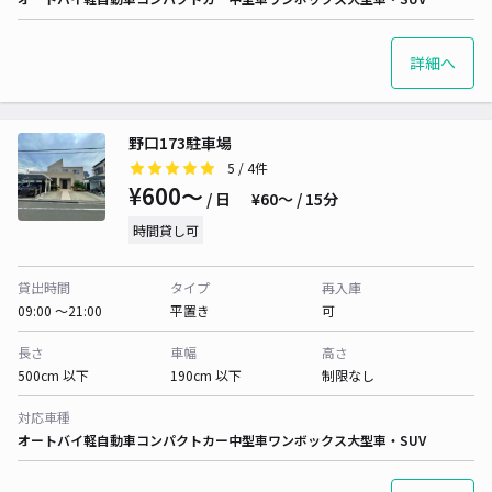
詳細へ
野口173駐車場
5
/ 4件
¥600〜
/ 日
¥60〜 / 15分
時間貸し可
貸出時間
タイプ
再入庫
09:00 〜21:00
平置き
可
長さ
車幅
高さ
500cm 以下
190cm 以下
制限なし
対応車種
オートバイ
軽自動車
コンパクトカー
中型車
ワンボックス
大型車・SUV