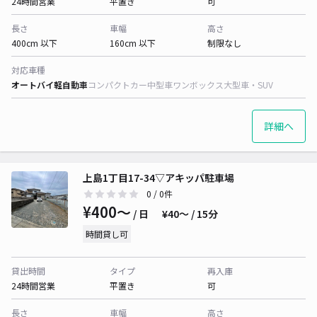
24時間営業
平置き
可
長さ
車幅
高さ
400cm 以下
160cm 以下
制限なし
対応車種
オートバイ
軽自動車
コンパクトカー
中型車
ワンボックス
大型車・SUV
詳細へ
上島1丁目17-34▽アキッパ駐車場
0
/ 0件
¥400〜
/ 日
¥40〜 / 15分
時間貸し可
貸出時間
タイプ
再入庫
24時間営業
平置き
可
長さ
車幅
高さ