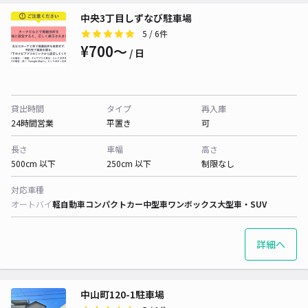
中央3丁目しずなび駐車場
5
/ 6件
¥700〜
/ 日
貸出時間
タイプ
再入庫
24時間営業
平置き
可
長さ
車幅
高さ
500cm 以下
250cm 以下
制限なし
対応車種
オートバイ
軽自動車
コンパクトカー
中型車
ワンボックス
大型車・SUV
詳細へ
中山町120-1駐車場