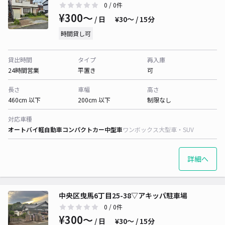
0
/ 0件
¥300〜
/ 日
¥30〜 / 15分
時間貸し可
貸出時間
タイプ
再入庫
24時間営業
平置き
可
長さ
車幅
高さ
460cm 以下
200cm 以下
制限なし
対応車種
オートバイ
軽自動車
コンパクトカー
中型車
ワンボックス
大型車・SUV
詳細へ
中央区曳馬6丁目25-38▽アキッパ駐車場
0
/ 0件
¥300〜
/ 日
¥30〜 / 15分