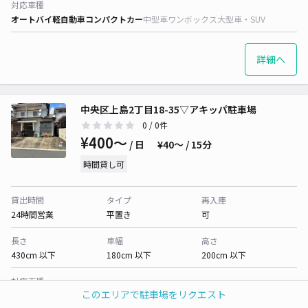
対応車種
オートバイ
軽自動車
コンパクトカー
中型車
ワンボックス
大型車・SUV
詳細へ
中央区上島2丁目18-35▽アキッパ駐車場
0
/ 0件
¥400〜
/ 日
¥40〜 / 15分
時間貸し可
貸出時間
タイプ
再入庫
24時間営業
平置き
可
長さ
車幅
高さ
430cm 以下
180cm 以下
200cm 以下
対応車種
このエリアで駐車場をリクエスト
オートバイ
軽自動車
コンパクトカー
中型車
ワンボックス
大型車・SUV