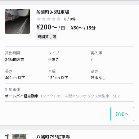
船越町8-5駐車場
0
/ 0件
¥200〜
/ 日
¥50〜 / 15分
時間貸し可
貸出時間
タイプ
再入庫
24時間営業
平置き
可
長さ
車幅
高さ
400cm 以下
150cm 以下
制限なし
対応車種
オートバイ
軽自動車
コンパクトカー
中型車
ワンボックス
大型車・SUV
詳細へ
八幡町793駐車場