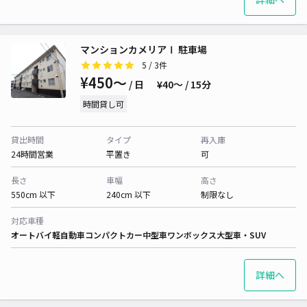
マンションカメリアⅠ 駐車場
5
/ 3件
¥450〜
/ 日
¥40〜 / 15分
時間貸し可
貸出時間
タイプ
再入庫
24時間営業
平置き
可
長さ
車幅
高さ
550cm 以下
240cm 以下
制限なし
対応車種
オートバイ
軽自動車
コンパクトカー
中型車
ワンボックス
大型車・SUV
詳細へ