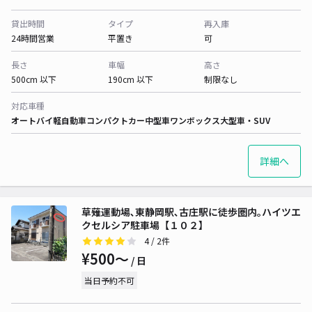
貸出時間
タイプ
再入庫
24時間営業
平置き
可
長さ
車幅
高さ
500cm 以下
190cm 以下
制限なし
対応車種
オートバイ
軽自動車
コンパクトカー
中型車
ワンボックス
大型車・SUV
詳細へ
草薙運動場､東静岡駅､古庄駅に徒歩圏内｡ハイツエ
クセルシア駐車場【１０２】
4
/ 2件
¥500〜
/ 日
当日予約不可