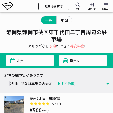
駐車場を貸す
検索
ログイン
メニュー
一覧
地図
静岡県静岡市葵区東千代田二丁目周辺の駐
車場
アキッパなら
予約
ができて
格安料金
!
未定
指定なし
37件の駐車場があります
利用可能な駐車場のみ表示
竜南3丁目 駐車場
5
/ 6件
¥500〜
/ 日