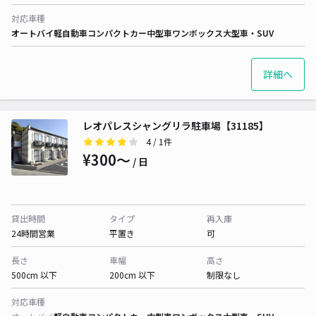
対応車種
オートバイ
軽自動車
コンパクトカー
中型車
ワンボックス
大型車・SUV
詳細へ
レオパレスシャングリラ駐車場【31185】
4
/ 1件
¥300〜
/ 日
貸出時間
タイプ
再入庫
24時間営業
平置き
可
長さ
車幅
高さ
500cm 以下
200cm 以下
制限なし
対応車種