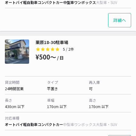
オートバイ
軽自動車
コンパクトカー
中型車
ワンボックス
大型車・SUV
詳細へ
栗原18-30駐車場
5
/ 2件
¥500〜
/ 日
貸出時間
タイプ
再入庫
24時間営業
平置き
可
長さ
車幅
高さ
430cm 以下
170cm 以下
170cm 以下
対応車種
オートバイ
軽自動車
コンパクトカー
中型車
ワンボックス
大型車・SUV