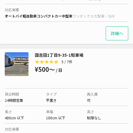
対応車種
オートバイ
軽自動車
コンパクトカー
中型車
ワンボックス
大型車・SUV
詳細へ
国吉田1丁目9-35-1駐車場
5
/ 7件
¥500〜
/ 日
貸出時間
タイプ
再入庫
24時間営業
平置き
可
長さ
車幅
高さ
480cm 以下
180cm 以下
制限なし
対応車種