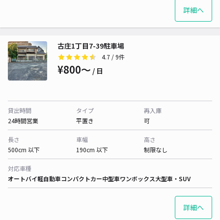
詳細へ
古庄1丁目7-39駐車場
4.7
/ 9件
¥800〜
/ 日
貸出時間
タイプ
再入庫
24時間営業
平置き
可
長さ
車幅
高さ
500cm 以下
190cm 以下
制限なし
対応車種
オートバイ
軽自動車
コンパクトカー
中型車
ワンボックス
大型車・SUV
詳細へ