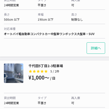
24時間営業
平置き
可
長さ
車幅
高さ
500cm 以下
190cm 以下
制限なし
対応車種
オートバイ
軽自動車
コンパクトカー
中型車
ワンボックス
大型車・SUV
詳細へ
千代田5丁目2-3駐車場
5
/ 2件
¥1,000〜
/ 日
貸出時間
タイプ
再入庫
24時間営業
平置き
可