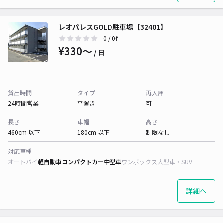
レオパレスGOLD駐車場【32401】
0
/ 0件
¥330〜
/ 日
貸出時間
タイプ
再入庫
24時間営業
平置き
可
長さ
車幅
高さ
460cm 以下
180cm 以下
制限なし
対応車種
オートバイ
軽自動車
コンパクトカー
中型車
ワンボックス
大型車・SUV
詳細へ