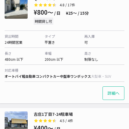
4.8
/ 17件
¥800〜
/ 日
¥25〜 / 15分
時間貸し可
貸出時間
タイプ
再入庫
24時間営業
平置き
可
長さ
車幅
高さ
480cm 以下
200cm 以下
制限なし
対応車種
オートバイ
軽自動車
コンパクトカー
中型車
ワンボックス
大型車・SUV
詳細へ
古庄1丁目7-24駐車場
4.5
/ 4件
¥400〜
/ 日