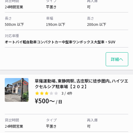
貸出時間
タイプ
再入庫
24時間営業
平置き
可
長さ
車幅
高さ
500cm 以下
190cm 以下
200cm 以下
対応車種
オートバイ
軽自動車
コンパクトカー
中型車
ワンボックス
大型車・SUV
詳細へ
草薙運動場､東静岡駅､古庄駅に徒歩圏内｡ハイツエ
クセルシア駐車場【２０２】
3
/ 4件
¥500〜
/ 日
貸出時間
タイプ
再入庫
24時間営業
平置き
可