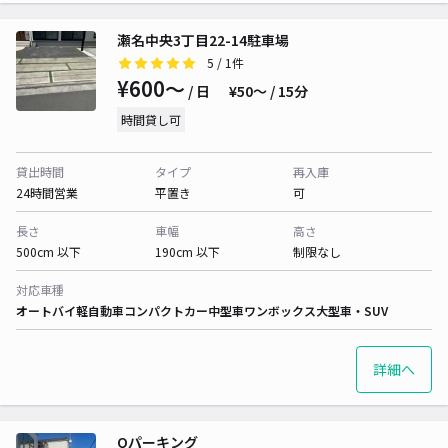
瀬名中央3丁目22-14駐車場
5
/ 1件
¥600〜
/ 日
¥50〜 / 15分
時間貸し可
貸出時間
タイプ
再入庫
24時間営業
平置き
可
長さ
車幅
高さ
500cm 以下
190cm 以下
制限なし
対応車種
オートバイ
軽自動車
コンパクトカー
中型車
ワンボックス
大型車・SUV
詳細へ
Qパーキング