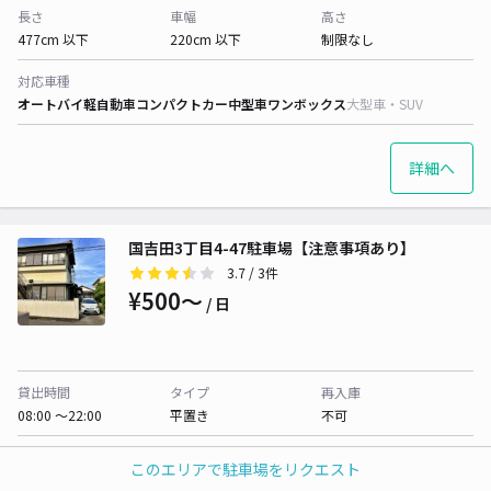
長さ
車幅
高さ
477cm 以下
220cm 以下
制限なし
対応車種
オートバイ
軽自動車
コンパクトカー
中型車
ワンボックス
大型車・SUV
詳細へ
国吉田3丁目4-47駐車場【注意事項あり】
3.7
/ 3件
¥500〜
/ 日
貸出時間
タイプ
再入庫
08:00 〜22:00
平置き
不可
長さ
車幅
高さ
このエリアで駐車場をリクエスト
500cm 以下
190cm 以下
制限なし