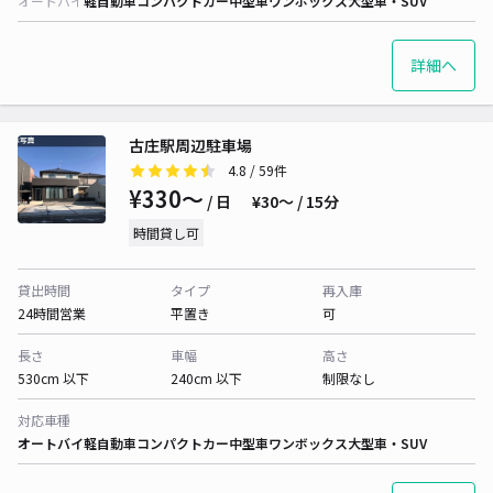
オートバイ
軽自動車
コンパクトカー
中型車
ワンボックス
大型車・SUV
詳細へ
古庄駅周辺駐車場
4.8
/ 59件
¥330〜
/ 日
¥30〜 / 15分
時間貸し可
貸出時間
タイプ
再入庫
24時間営業
平置き
可
長さ
車幅
高さ
530cm 以下
240cm 以下
制限なし
対応車種
オートバイ
軽自動車
コンパクトカー
中型車
ワンボックス
大型車・SUV