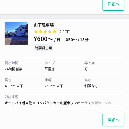
詳細へ
山下駐車場
5
/ 7件
¥600〜
/ 日
¥50〜 / 15分
時間貸し可
貸出時間
タイプ
再入庫
24時間営業
平置き
可
長さ
車幅
高さ
430cm 以下
250cm 以下
制限なし
対応車種
オートバイ
軽自動車
コンパクトカー
中型車
ワンボックス
大型車・SUV
詳細へ