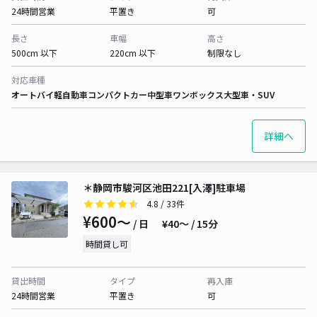
24時間営業
平置き
可
長さ
車幅
高さ
500cm 以下
220cm 以下
制限なし
対応車種
オートバイ
軽自動車
コンパクトカー
中型車
ワンボックス
大型車・SUV
詳細へ
＊静岡市駿河区池田221[入澤]駐車場
4.8
/ 33件
¥600〜
/ 日
¥40〜 / 15分
時間貸し可
貸出時間
タイプ
再入庫
24時間営業
平置き
可