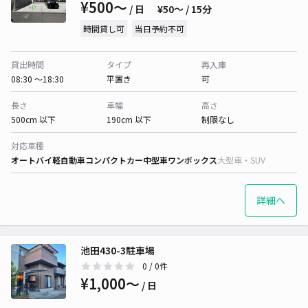
¥500〜
/ 日
¥50〜 / 15分
時間貸し可
当日予約不可
貸出時間
タイプ
再入庫
08:30 〜18:30
平置き
可
長さ
車幅
高さ
500cm 以下
190cm 以下
制限なし
対応車種
オートバイ
軽自動車
コンパクトカー
中型車
ワンボックス
大型車・SUV
詳細へ
池田430-3駐車場
0
/ 0件
¥1,000〜
/ 日