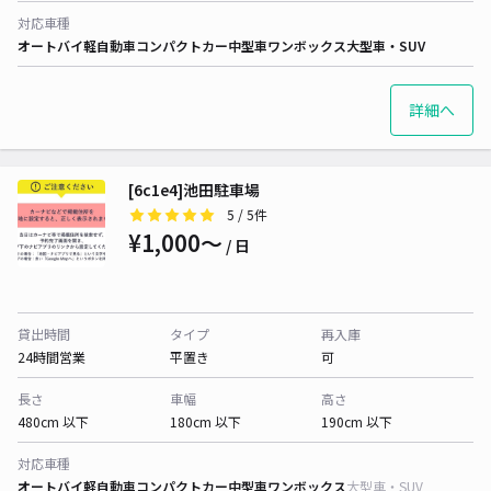
対応車種
オートバイ
軽自動車
コンパクトカー
中型車
ワンボックス
大型車・SUV
詳細へ
[6c1e4]池田駐車場
5
/ 5件
¥1,000〜
/ 日
貸出時間
タイプ
再入庫
24時間営業
平置き
可
長さ
車幅
高さ
480cm 以下
180cm 以下
190cm 以下
対応車種
オートバイ
軽自動車
コンパクトカー
中型車
ワンボックス
大型車・SUV