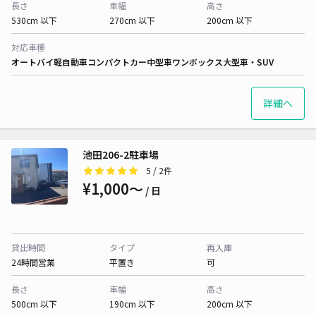
長さ
車幅
高さ
530cm 以下
270cm 以下
200cm 以下
対応車種
オートバイ
軽自動車
コンパクトカー
中型車
ワンボックス
大型車・SUV
詳細へ
池田206-2駐車場
5
/ 2件
¥1,000〜
/ 日
貸出時間
タイプ
再入庫
24時間営業
平置き
可
長さ
車幅
高さ
500cm 以下
190cm 以下
200cm 以下