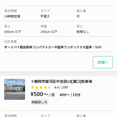
貸出時間
タイプ
再入庫
24時間営業
平置き
可
長さ
車幅
高さ
500cm 以下
190cm 以下
制限なし
対応車種
オートバイ
軽自動車
コンパクトカー
中型車
ワンボックス
大型車・SUV
詳細へ
＊静岡市駿河区中吉田18[溝口]駐車場
4.4
/ 18件
¥500〜
/ 日
¥50〜 / 15分
時間貸し可
貸出時間
タイプ
再入庫