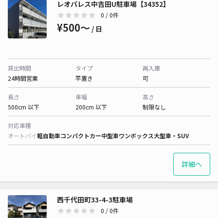
レオパレス中吉田U駐車場【34352】
0
/ 0件
¥500〜
/ 日
貸出時間
タイプ
再入庫
24時間営業
平置き
可
長さ
車幅
高さ
500cm 以下
200cm 以下
制限なし
対応車種
オートバイ
軽自動車
コンパクトカー
中型車
ワンボックス
大型車・SUV
詳細へ
西千代田町33-4-3駐車場
0
/ 0件