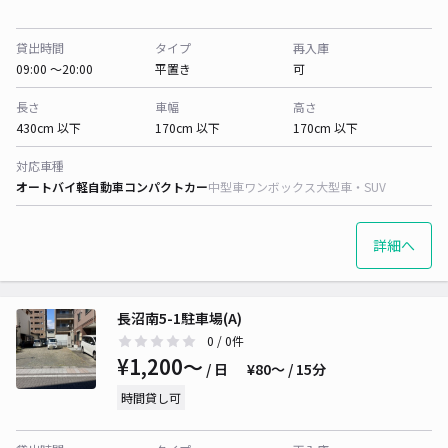
貸出時間
タイプ
再入庫
09:00 〜20:00
平置き
可
長さ
車幅
高さ
430cm 以下
170cm 以下
170cm 以下
対応車種
オートバイ
軽自動車
コンパクトカー
中型車
ワンボックス
大型車・SUV
詳細へ
長沼南5-1駐車場(A)
0
/ 0件
¥1,200〜
/ 日
¥80〜 / 15分
時間貸し可