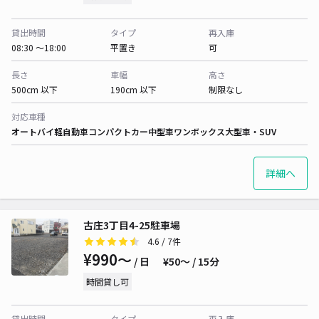
貸出時間
タイプ
再入庫
08:30 〜18:00
平置き
可
長さ
車幅
高さ
500cm 以下
190cm 以下
制限なし
対応車種
オートバイ
軽自動車
コンパクトカー
中型車
ワンボックス
大型車・SUV
詳細へ
古庄3丁目4-25駐車場
4.6
/ 7件
¥990〜
/ 日
¥50〜 / 15分
時間貸し可
貸出時間
タイプ
再入庫