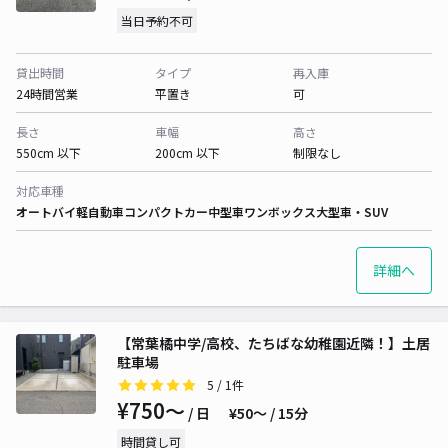
当日予約不可
貸出時間
タイプ
再入庫
24時間営業
平置き
可
長さ
車幅
高さ
550cm 以下
200cm 以下
制限なし
対応車種
オートバイ
軽自動車
コンパクトカー
中型車
ワンボックス
大型車・SUV
詳細へ
【常葉橘中学/高校、たちばな幼稚園近隣！】土居
駐車場
5
/ 1件
¥750〜
/ 日
¥50〜 / 15分
時間貸し可