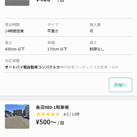
貸出時間
タイプ
再入庫
24時間営業
平置き
可
長さ
車幅
高さ
430cm 以下
170cm 以下
制限なし
対応車種
オートバイ
軽自動車
コンパクトカー
中型車
ワンボックス
大型車・SUV
詳細へ
長沼980-1駐車場
4.5
/ 13件
¥500〜
/ 日