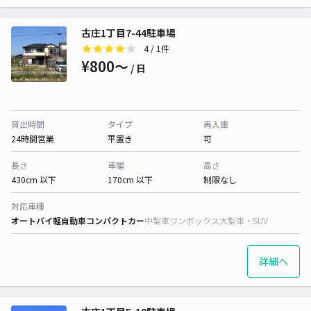
古庄1丁目7-44駐車場
4
/ 1件
¥800〜
/ 日
貸出時間
タイプ
再入庫
24時間営業
平置き
可
長さ
車幅
高さ
430cm 以下
170cm 以下
制限なし
対応車種
オートバイ
軽自動車
コンパクトカー
中型車
ワンボックス
大型車・SUV
詳細へ