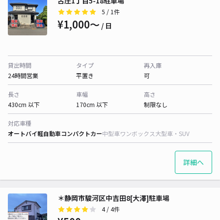
古庄1丁目5-18駐車場
5
/ 1件
¥1,000〜
/ 日
貸出時間
タイプ
再入庫
24時間営業
平置き
可
長さ
車幅
高さ
430cm 以下
170cm 以下
制限なし
対応車種
オートバイ
軽自動車
コンパクトカー
中型車
ワンボックス
大型車・SUV
詳細へ
＊静岡市駿河区中吉田8[大澤]駐車場
4
/ 4件