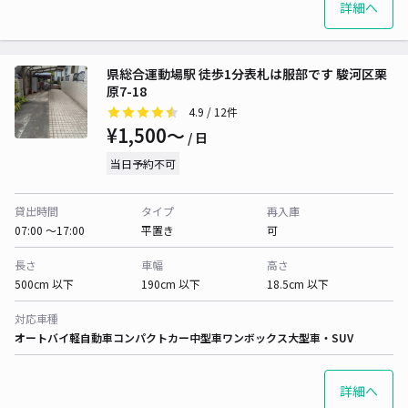
詳細へ
県総合運動場駅 徒歩1分表札は服部です 駿河区栗
原7-18
4.9
/ 12件
¥1,500〜
/ 日
当日予約不可
貸出時間
タイプ
再入庫
07:00 〜17:00
平置き
可
長さ
車幅
高さ
500cm 以下
190cm 以下
18.5cm 以下
対応車種
オートバイ
軽自動車
コンパクトカー
中型車
ワンボックス
大型車・SUV
詳細へ