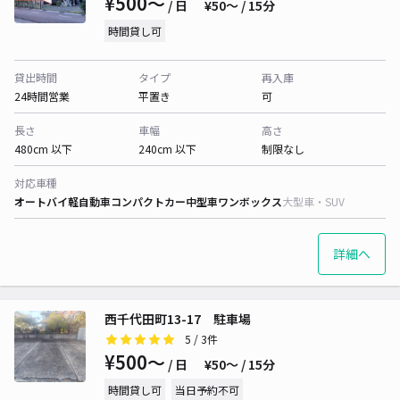
¥500〜
/ 日
¥50〜 / 15分
時間貸し可
貸出時間
タイプ
再入庫
24時間営業
平置き
可
長さ
車幅
高さ
480cm 以下
240cm 以下
制限なし
対応車種
オートバイ
軽自動車
コンパクトカー
中型車
ワンボックス
大型車・SUV
詳細へ
西千代田町13-17 駐車場
5
/ 3件
¥500〜
/ 日
¥50〜 / 15分
時間貸し可
当日予約不可