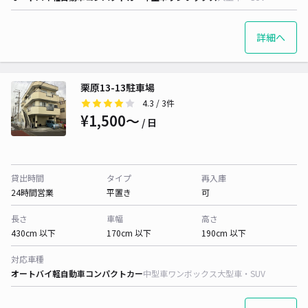
詳細へ
栗原13-13駐車場
4.3
/ 3件
¥1,500〜
/ 日
貸出時間
タイプ
再入庫
24時間営業
平置き
可
長さ
車幅
高さ
430cm 以下
170cm 以下
190cm 以下
対応車種
オートバイ
軽自動車
コンパクトカー
中型車
ワンボックス
大型車・SUV