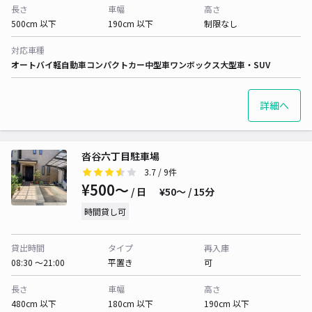
長さ
車幅
高さ
500cm 以下
190cm 以下
制限なし
対応車種
オートバイ
軽自動車
コンパクトカー
中型車
ワンボックス
大型車・SUV
詳細へ
沓谷六丁目駐車場
3.7
/ 9件
¥500〜
/ 日
¥50〜 / 15分
時間貸し可
貸出時間
タイプ
再入庫
08:30 〜21:00
平置き
可
長さ
車幅
高さ
480cm 以下
180cm 以下
190cm 以下