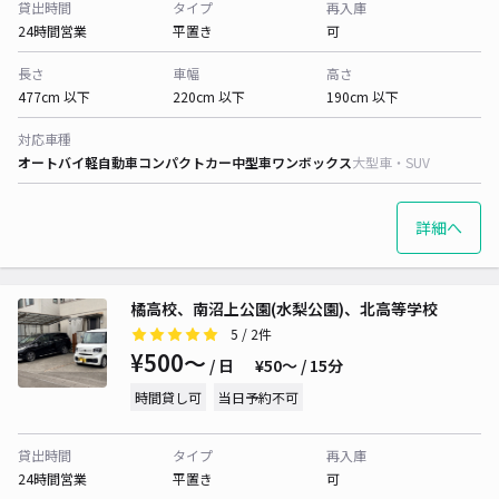
貸出時間
タイプ
再入庫
24時間営業
平置き
可
長さ
車幅
高さ
477cm 以下
220cm 以下
190cm 以下
対応車種
オートバイ
軽自動車
コンパクトカー
中型車
ワンボックス
大型車・SUV
詳細へ
橘高校、南沼上公園(水梨公園)、北高等学校
5
/ 2件
¥500〜
/ 日
¥50〜 / 15分
時間貸し可
当日予約不可
貸出時間
タイプ
再入庫
24時間営業
平置き
可