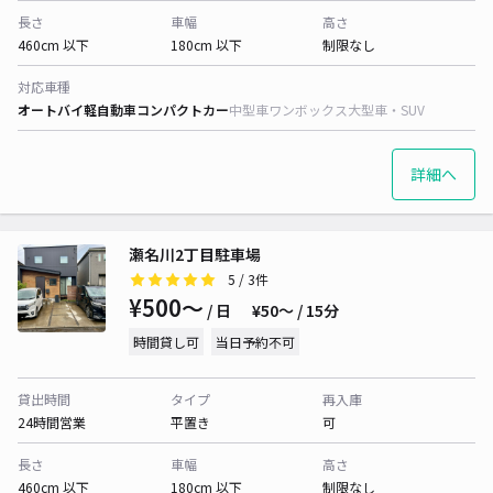
長さ
車幅
高さ
460cm 以下
180cm 以下
制限なし
対応車種
オートバイ
軽自動車
コンパクトカー
中型車
ワンボックス
大型車・SUV
詳細へ
瀬名川2丁目駐車場
5
/ 3件
¥500〜
/ 日
¥50〜 / 15分
時間貸し可
当日予約不可
貸出時間
タイプ
再入庫
24時間営業
平置き
可
長さ
車幅
高さ
460cm 以下
180cm 以下
制限なし