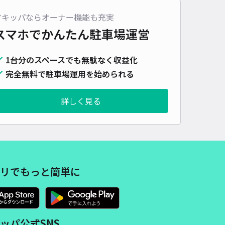
車種
オートバイ
軽自動車
コンパクトカー
中型車
ワンボックス
大型車・SUV
アキッパならオーナー機能も充実
スマホでかんたん
駐車場運営
詳細へ
1台分のスペースでも無駄なく収益化
完全無料で駐車場運用を始められる
ーキング
4.8
/ 17件
00〜
詳しく見る
/ 日
¥25〜 / 15分
貸し可
時間
24時間営業
タイプ
平置き
再入庫
可
480cm 以下
車幅
200cm 以下
高さ
制限なし
リでもっと簡単に
車種
オートバイ
軽自動車
コンパクトカー
中型車
ワンボックス
大型車・SUV
詳細へ
ッパ公式SNS