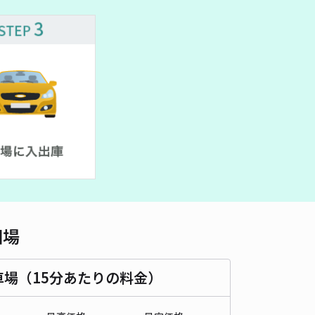
車種
オートバイ
軽自動車
コンパクトカー
中型車
ワンボックス
大型車・SUV
詳細へ
葉橘中学/高校、たちばな幼稚園近隣！】土居駐車場
5
/ 1件
50〜
/ 日
¥50〜 / 15分
貸し可
時間
08:30 〜18:00
タイプ
平置き
再入庫
可
500cm 以下
車幅
190cm 以下
高さ
制限なし
相場
車種
オートバイ
軽自動車
コンパクトカー
中型車
ワンボックス
大型車・SUV
車場（15分あたりの料金）
詳細へ