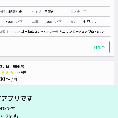
時間
24時間営業
タイプ
平置き
再入庫
可
500cm 以下
車幅
200cm 以下
高さ
制限なし
車種
オートバイ
軽自動車
コンパクトカー
中型車
ワンボックス
大型車・SUV
詳細へ
3丁目 駐車場
5
/ 6件
00〜
/ 日
予約不可
アアプリです
時間
24時間営業
タイプ
平置き
再入庫
可
可能です。
550cm 以下
車幅
200cm 以下
高さ
制限なし
かります。