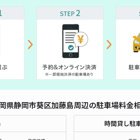
対応
【常
¥7
時間
貸出
長さ
岡県静岡市葵区加藤島周辺の駐車場料金
対応
場
時間貸し駐