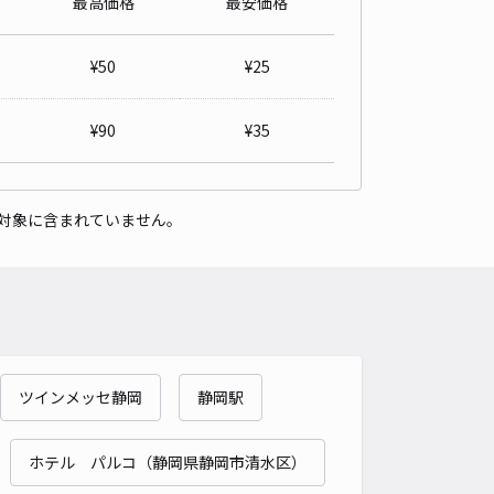
最高価格
最安価格
校、南沼上公園(水梨公園)、北高等学校
5
/ 2件
¥
50
¥
25
00〜
/ 日
¥50〜 / 15分
貸し可
当日予約不可
¥
90
¥
35
時間
24時間営業
タイプ
平置き
再入庫
可
対象に含まれていません。
460cm 以下
車幅
180cm 以下
高さ
制限なし
車種
オートバイ
軽自動車
コンパクトカー
中型車
ワンボックス
大型車・SUV
詳細へ
ツインメッセ静岡
静岡駅
中央3丁目22-14駐車場
5
/ 1件
00〜
ホテル パルコ（静岡県静岡市清水区）
/ 日
¥50〜 / 15分