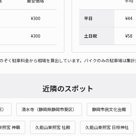
格
最安価格
平均
橘高
¥
300
平日
¥
44
¥5
時間
¥
300
土日祝
¥
58
貸出
をのぞく駐車料金から相場を算出しています。バイクのみの駐車場は集計
長さ
対応
近隣のスポット
区）
清水寺（静岡県静岡市葵区）
静岡市民文化会館
瀬名
¥6
東照宮 神廟
久能山東照宮 社殿
久能山東照宮 日枝神社