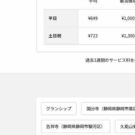
平均
最高価
平日
¥
649
¥
1,000
土日祝
¥
722
¥
1,300
過去1週間のサービス料
グランシップ
国分寺（静岡県静岡市葵
吉祥寺（静岡県静岡市駿河区）
久能山