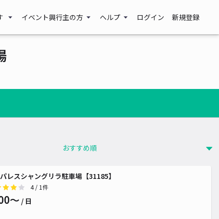
す
イベント興行主の方
ヘルプ
ログイン
新規登録
場
パレスシャングリラ駐車場【31185】
4
/ 1件
00〜
/ 日