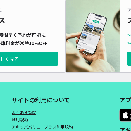
対応
に
ス
時間早く予約が可能に
車料金が常時10%OFF
Qパ
¥8
詳しく見る
時間
貸出
長さ
サイトの利用について
アプ
対応
よくある質問
利用規約
アキッパバリュープラス利用規約
アキ