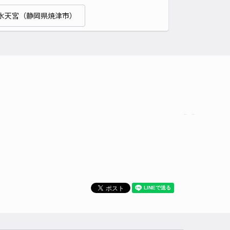
貸し可
水天宮（静岡県焼津市）
時間
24時間営業
タイプ
平置き
再入庫
可
500cm 以下
車幅
190cm 以下
高さ
制限なし
車種
オートバイ
軽自動車
コンパクトカー
中型車
ワンボックス
大型車・SUV
詳細へ
駐車場
5
/ 7件
00〜
/ 日
¥50〜 / 15分
貸し可
時間
24時間営業
タイプ
平置き
再入庫
可
430cm 以下
車幅
250cm 以下
高さ
制限なし