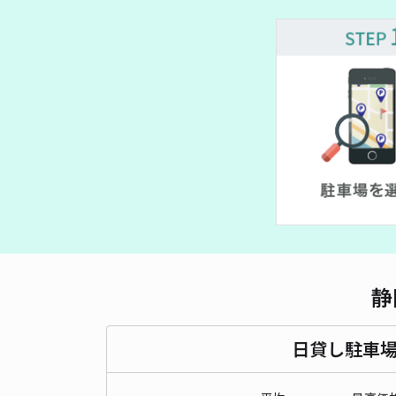
静
日貸し駐車