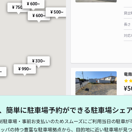
¥ 600~
¥ 750~
¥ 500~
貸出
¥ 600~
長さ
対応
¥ 330~
¥ 990~
~
竜南
¥5
当日
、簡単に駐車場予約ができる駐車場シェ
貸出
制駐車場・事前お支払いのためスムーズにご利用当日の駐車が
長さ
キッパの持つ豊富な駐車場拠点から、目的地に近い駐車場が見つ