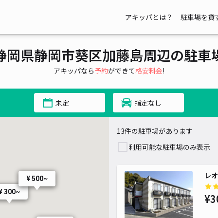
アキッパとは？
駐車場を貸
静岡県静岡市葵区加藤島周辺の駐車
アキッパなら
予約
ができて
格安料金
!
未定
指定なし
13件の駐車場があります
利用可能な駐車場のみ表示
レオ
¥ 500~
¥ 300~
¥3