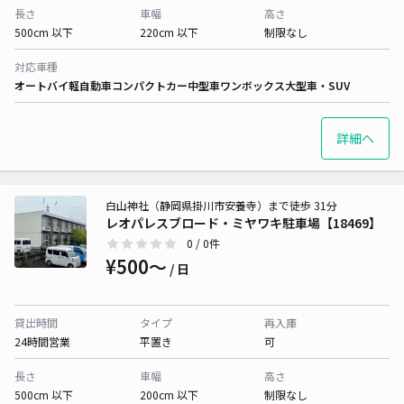
長さ
車幅
高さ
500cm 以下
220cm 以下
制限なし
対応車種
オートバイ
軽自動車
コンパクトカー
中型車
ワンボックス
大型車・SUV
詳細へ
白山神社（静岡県掛川市安養寺）まで徒歩 31分
レオパレスブロード・ミヤワキ駐車場【18469】
0
/ 0件
¥500〜
/ 日
貸出時間
タイプ
再入庫
24時間営業
平置き
可
長さ
車幅
高さ
500cm 以下
200cm 以下
制限なし