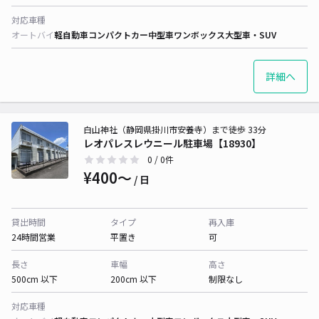
対応車種
オートバイ
軽自動車
コンパクトカー
中型車
ワンボックス
大型車・SUV
詳細へ
白山神社（静岡県掛川市安養寺）まで徒歩 33分
レオパレスレウニール駐車場【18930】
0
/ 0件
¥400〜
/ 日
貸出時間
タイプ
再入庫
24時間営業
平置き
可
長さ
車幅
高さ
500cm 以下
200cm 以下
制限なし
対応車種