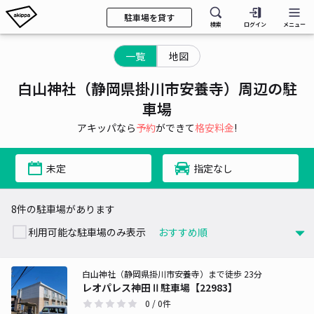
駐車場を貸す
検索
ログイン
メニュー
一覧
地図
白山神社（静岡県掛川市安養寺）周辺の駐
車場
アキッパなら
予約
ができて
格安料金
!
未定
指定なし
8件の駐車場があります
利用可能な駐車場のみ表示
白山神社（静岡県掛川市安養寺）まで徒歩 23分
レオパレス神田Ⅱ駐車場【22983】
0
/ 0件