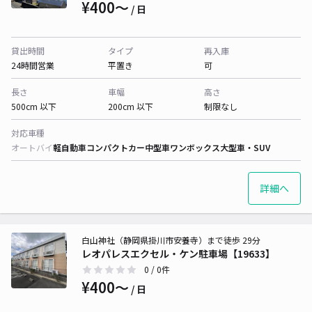
¥400〜
/ 日
貸出時間
タイプ
再入庫
24時間営業
平置き
可
長さ
車幅
高さ
500cm 以下
200cm 以下
制限なし
対応車種
オートバイ
軽自動車
コンパクトカー
中型車
ワンボックス
大型車・SUV
詳細へ
白山神社（静岡県掛川市安養寺）まで徒歩 29分
レオパレスエクセル・ケン駐車場【19633】
0
/ 0件
¥400〜
/ 日