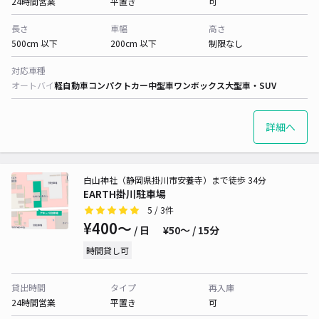
24時間営業
平置き
可
長さ
車幅
高さ
500cm 以下
200cm 以下
制限なし
対応車種
オートバイ
軽自動車
コンパクトカー
中型車
ワンボックス
大型車・SUV
詳細へ
白山神社（静岡県掛川市安養寺）まで徒歩 34分
EARTH掛川駐車場
5
/ 3件
¥400〜
/ 日
¥50〜 / 15分
時間貸し可
貸出時間
タイプ
再入庫
24時間営業
平置き
可