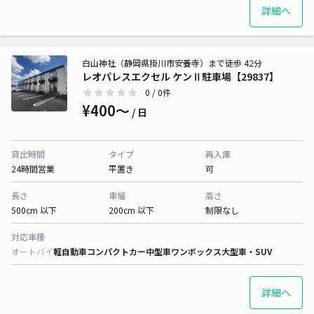
詳細へ
白山神社（静岡県掛川市安養寺）まで徒歩 42分
レオパレスエクセル ケンⅡ駐車場【29837】
0
/ 0件
¥400〜
/ 日
貸出時間
タイプ
再入庫
24時間営業
平置き
可
長さ
車幅
高さ
500cm 以下
200cm 以下
制限なし
対応車種
オートバイ
軽自動車
コンパクトカー
中型車
ワンボックス
大型車・SUV
詳細へ