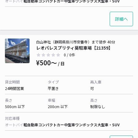
オートバイ
軽自動車
コンパクトカー
中型車
ワンボックス
大型車・SUV
詳細へ
白山神社（静岡県掛川市安養寺）まで徒歩 40分
レオパレスプリティ葵駐車場【21359】
0
/ 0件
¥500〜
/ 日
貸出時間
タイプ
再入庫
24時間営業
平置き
可
長さ
車幅
高さ
500cm 以下
200cm 以下
制限なし
対応車種
オートバイ
軽自動車
コンパクトカー
中型車
ワンボックス
大型車・SUV