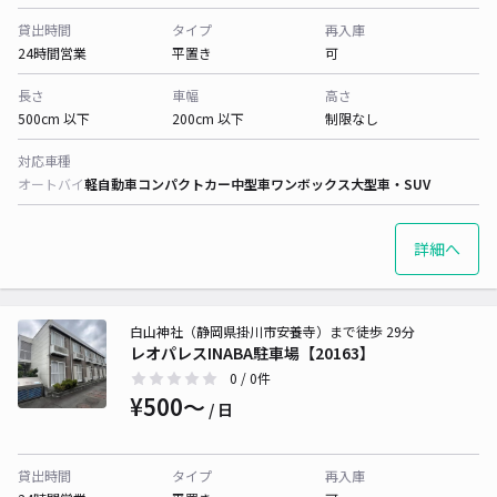
貸出時間
タイプ
再入庫
24時間営業
平置き
可
長さ
車幅
高さ
500cm 以下
200cm 以下
制限なし
対応車種
オートバイ
軽自動車
コンパクトカー
中型車
ワンボックス
大型車・SUV
詳細へ
白山神社（静岡県掛川市安養寺）まで徒歩 29分
レオパレスINABA駐車場【20163】
0
/ 0件
¥500〜
/ 日
貸出時間
タイプ
再入庫