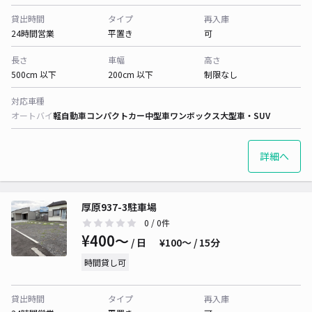
貸出時間
タイプ
再入庫
24時間営業
平置き
可
長さ
車幅
高さ
500cm 以下
200cm 以下
制限なし
対応車種
オートバイ
軽自動車
コンパクトカー
中型車
ワンボックス
大型車・SUV
詳細へ
厚原937-3駐車場
0
/ 0件
¥400〜
/ 日
¥100〜 / 15分
時間貸し可
貸出時間
タイプ
再入庫