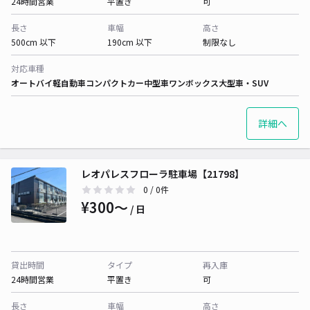
24時間営業
平置き
可
長さ
車幅
高さ
500cm 以下
190cm 以下
制限なし
対応車種
オートバイ
軽自動車
コンパクトカー
中型車
ワンボックス
大型車・SUV
詳細へ
レオパレスフローラ駐車場【21798】
0
/ 0件
¥300〜
/ 日
貸出時間
タイプ
再入庫
24時間営業
平置き
可
長さ
車幅
高さ