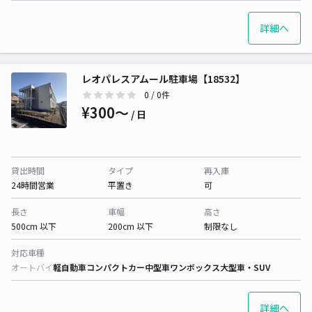
詳細へ
レオパレスアムール駐車場【18532】
0
/ 0件
¥300〜
/ 日
貸出時間
タイプ
再入庫
24時間営業
平置き
可
長さ
車幅
高さ
500cm 以下
200cm 以下
制限なし
対応車種
オートバイ
軽自動車
コンパクトカー
中型車
ワンボックス
大型車・SUV
詳細へ