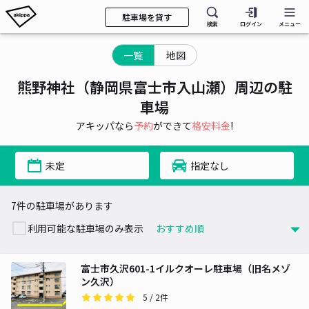
駐車場を貸す
検索
ログイン
メニュー
一覧
地図
熊野神社（静岡県富士市入山瀬）周辺の駐
車場
アキッパなら
予約
ができて
格安料金
!
未定
指定なし
7件の駐車場があります
利用可能な駐車場のみ表示
富士市久沢601-1イルクオーレ駐車場（旧名メゾ
ン久沢）
5
/ 2件