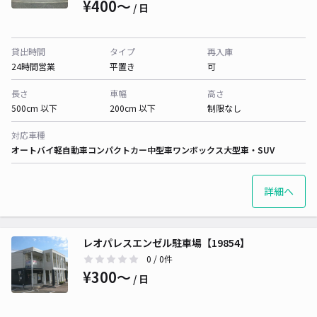
¥400〜
/ 日
貸出時間
タイプ
再入庫
24時間営業
平置き
可
長さ
車幅
高さ
500cm 以下
200cm 以下
制限なし
対応車種
オートバイ
軽自動車
コンパクトカー
中型車
ワンボックス
大型車・SUV
詳細へ
レオパレスエンゼル駐車場【19854】
0
/ 0件
¥300〜
/ 日