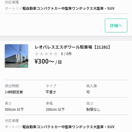
対応車種
オートバイ
軽自動車
コンパクトカー
中型車
ワンボックス
大型車・SUV
詳細へ
レオパレスエスポワール駐車場【21261】
0
/ 0件
¥300〜
/ 日
貸出時間
タイプ
再入庫
24時間営業
平置き
可
長さ
車幅
高さ
500cm 以下
200cm 以下
制限なし
対応車種
オートバイ
軽自動車
コンパクトカー
中型車
ワンボックス
大型車・SUV