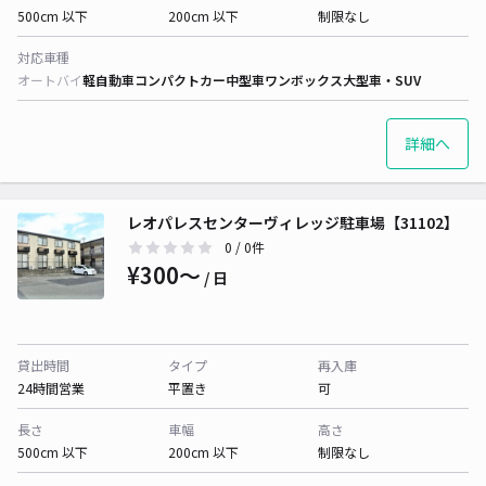
500cm 以下
200cm 以下
制限なし
対応車種
オートバイ
軽自動車
コンパクトカー
中型車
ワンボックス
大型車・SUV
詳細へ
レオパレスセンターヴィレッジ駐車場【31102】
0
/ 0件
¥300〜
/ 日
貸出時間
タイプ
再入庫
24時間営業
平置き
可
長さ
車幅
高さ
500cm 以下
200cm 以下
制限なし