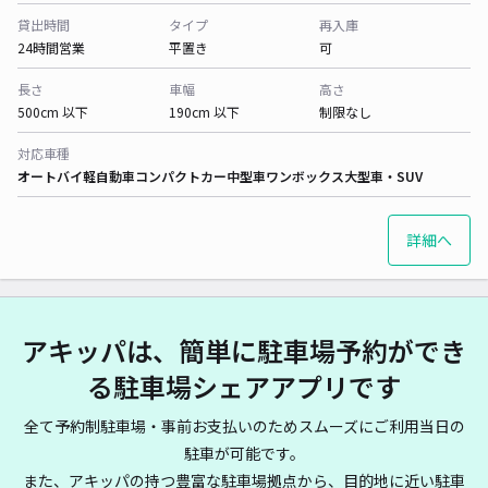
貸出時間
タイプ
再入庫
24時間営業
平置き
可
長さ
車幅
高さ
500cm 以下
190cm 以下
制限なし
対応車種
オートバイ
軽自動車
コンパクトカー
中型車
ワンボックス
大型車・SUV
詳細へ
アキッパは、簡単に駐車場予約ができ
る駐車場シェアアプリです
全て予約制駐車場・事前お支払いのためスムーズにご利用当日の
駐車が可能です。
また、アキッパの持つ豊富な駐車場拠点から、目的地に近い駐車