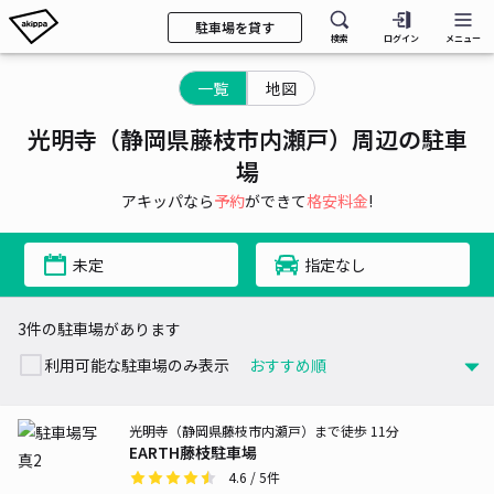
駐車場を貸す
検索
ログイン
メニュー
一覧
地図
光明寺（静岡県藤枝市内瀬戸）周辺の駐車
場
アキッパなら
予約
ができて
格安料金
!
未定
指定なし
3件の駐車場があります
利用可能な駐車場のみ表示
光明寺（静岡県藤枝市内瀬戸）まで徒歩 11分
EARTH藤枝駐車場
4.6
/ 5件