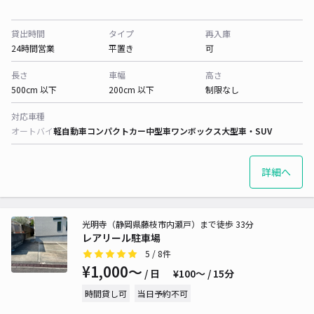
貸出時間
タイプ
再入庫
24時間営業
平置き
可
長さ
車幅
高さ
500cm 以下
200cm 以下
制限なし
対応車種
オートバイ
軽自動車
コンパクトカー
中型車
ワンボックス
大型車・SUV
詳細へ
光明寺（静岡県藤枝市内瀬戸）まで徒歩 33分
レアリール駐車場
5
/ 8件
¥1,000〜
/ 日
¥100〜 / 15分
時間貸し可
当日予約不可