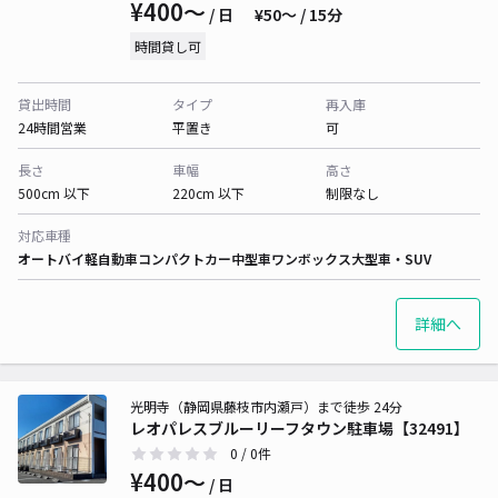
¥400〜
/ 日
¥50〜 / 15分
時間貸し可
貸出時間
タイプ
再入庫
24時間営業
平置き
可
長さ
車幅
高さ
500cm 以下
220cm 以下
制限なし
対応車種
オートバイ
軽自動車
コンパクトカー
中型車
ワンボックス
大型車・SUV
詳細へ
光明寺（静岡県藤枝市内瀬戸）まで徒歩 24分
レオパレスブルーリーフタウン駐車場【32491】
0
/ 0件
¥400〜
/ 日