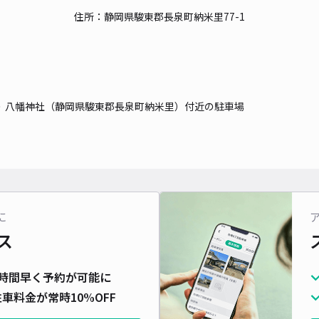
住所：静岡県駿東郡長泉町納米里77-1
対応
八幡神社（静岡県駿東郡長泉町納米里）付近の駐車場
三島
¥6
貸出
に
長さ
ス
対応
時間早く予約が可能に
車料金が常時10%OFF