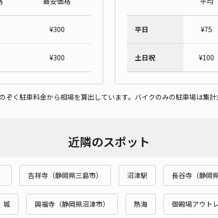
格
最安価格
平均
レオ
¥
300
平日
¥
75
¥3
¥
300
土日祝
¥
100
貸出
をのぞく駐車料金から相場を算出しています。バイクのみの駐車場は集計
長さ
対応
近隣のスポット
）
吉祥寺（静岡県三島市）
沼津駅
長谷寺（静岡
レオ
¥3
 城
興福寺（静岡県沼津市）
熱海
御殿場アウト