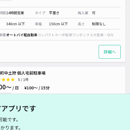
時間
24時間営業
タイプ
平置き
再入庫
可
340cm 以下
車幅
150cm 以下
高さ
制限なし
車種
オートバイ
軽自動車
コンパクトカー
中型車
ワンボックス
大型車・SUV
詳細へ
町中土狩 個人宅前駐車場
5
/ 1件
00〜
/ 日
¥100〜 / 15分
貸し可
アアプリです
時間
24時間営業
タイプ
平置き
再入庫
可
可能です。
500cm 以下
車幅
250cm 以下
高さ
制限なし
かります。