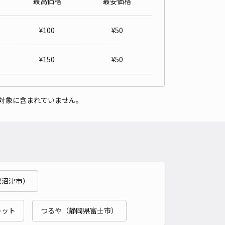
最高価格
最安価格
パレスレイクバレー駐車場【13911】
0
/ 0件
¥
100
¥
50
00〜
/ 日
¥
150
¥
50
時間
24時間営業
タイプ
平置き
再入庫
可
対象に含まれていません。
500cm 以下
車幅
200cm 以下
高さ
制限なし
車種
オートバイ
軽自動車
コンパクトカー
中型車
ワンボックス
大型車・SUV
詳細へ
県沼津市）
ネクストラージヒル駐車場【44884】
0
/ 0件
00〜
レット
つるや（静岡県富士市）
/ 日