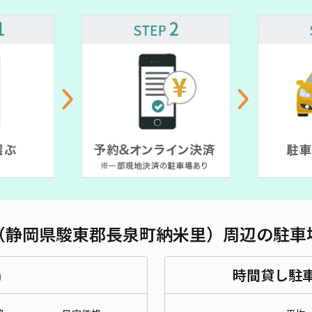
対応
静岡
¥6
貸出
長さ
（静岡県駿東郡長泉町納米里）周辺の駐車
対応
場
時間貸し駐