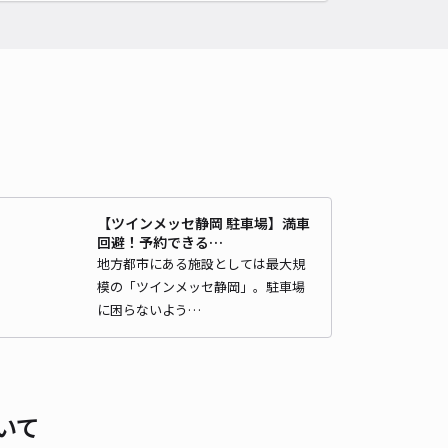
時間
24時間営業
タイプ
平置き
再入庫
可
500cm 以下
車幅
200cm 以下
高さ
制限なし
車種
オートバイ
軽自動車
コンパクトカー
中型車
ワンボックス
大型車・SUV
詳細へ
【ツインメッセ静岡 駐車場】満車
回避！予約できる…
パレスルフラン駐車場【32068】
地方都市にある施設としては最大規
模の「ツインメッセ静岡」。駐車場
0
/ 0件
00〜
に困らないよう…
/ 日
時間
24時間営業
タイプ
平置き
再入庫
可
いて
500cm 以下
車幅
200cm 以下
高さ
制限なし