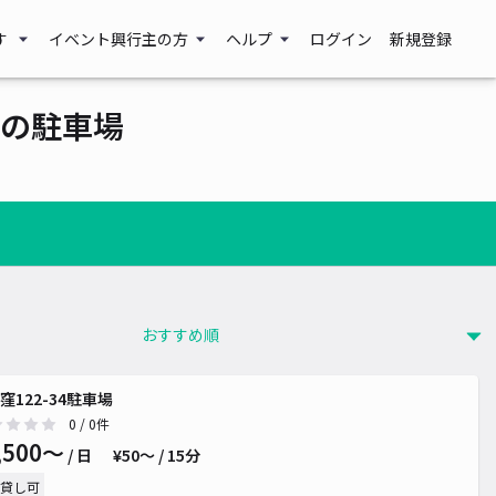
す
イベント興行主の方
ヘルプ
ログイン
新規登録
の駐車場
窪122-34駐車場
0
/ 0件
,500〜
/ 日
¥50〜 / 15分
貸し可