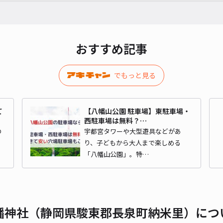
貸出
おすすめ記事
長さ
対応
でもっと見る
て
【八幡山公園 駐車場】東駐車場・
西駐車場は無料？…
レオ
の
宇都宮タワーや大型遊具などがあ
り、子どもから大人まで楽しめる
¥4
「八幡山公園」。特…
貸出
幡神社（静岡県駿東郡長泉町納米里）につ
長さ