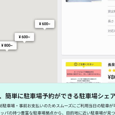
貸出
長さ
¥ 600~
対応
¥ 600~
¥ 800~
長泉
¥8
時間
、簡単に駐車場予約ができる駐車場シェ
貸出
制駐車場・事前お支払いのためスムーズにご利用当日の駐車が
長さ
キッパの持つ豊富な駐車場拠点から、目的地に近い駐車場が見つ