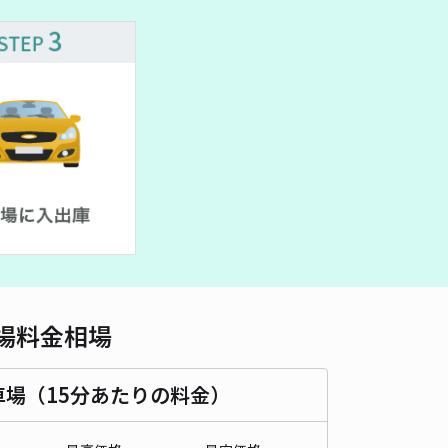
車種
オートバイ
軽自動車
コンパクトカー
中型車
ワンボックス
大型車・SUV
詳細へ
県三島市徳倉2丁目駐車場
4.8
/ 21件
00〜
/ 日
時間
24時間営業
タイプ
平置き
再入庫
可
500cm 以下
車幅
190cm 以下
高さ
制限なし
場料金相場
車種
オートバイ
軽自動車
コンパクトカー
中型車
ワンボックス
大型車・SUV
車場（15分あたりの料金）
詳細へ