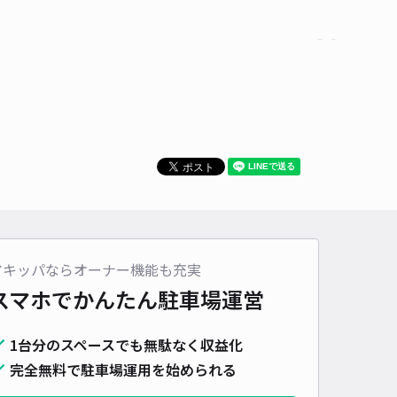
車種
オートバイ
軽自動車
コンパクトカー
中型車
ワンボックス
大型車・SUV
詳細へ
市富士ビレッジ東区内パーキング
0
/ 0件
00〜
/ 日
時間
24時間営業
タイプ
平置き
再入庫
可
アキッパならオーナー機能も充実
460cm 以下
車幅
180cm 以下
高さ
制限なし
スマホでかんたん
駐車場運営
車種
オートバイ
軽自動車
コンパクトカー
中型車
ワンボックス
大型車・SUV
1台分のスペースでも無駄なく収益化
完全無料で駐車場運用を始められる
詳細へ