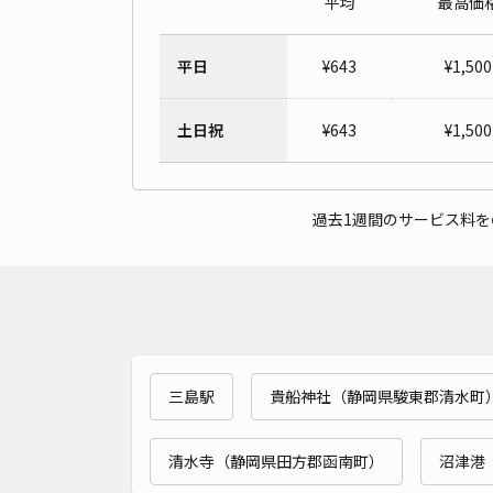
平均
最高価
平日
¥
643
¥
1,500
土日祝
¥
643
¥
1,500
過去1週間のサービス料
三島駅
貴船神社（静岡県駿東郡清水町
清水寺（静岡県田方郡函南町）
沼津港