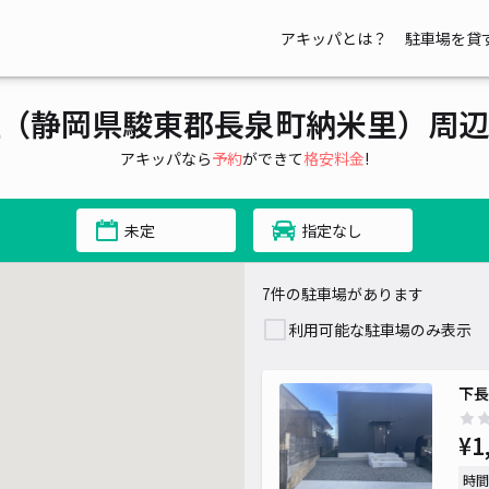
アキッパとは？
駐車場を貸
（静岡県駿東郡長泉町納米里）周辺
アキッパなら
予約
ができて
格安料金
!
未定
指定なし
7件の駐車場があります
利用可能な駐車場のみ表示
下長
¥1
時間