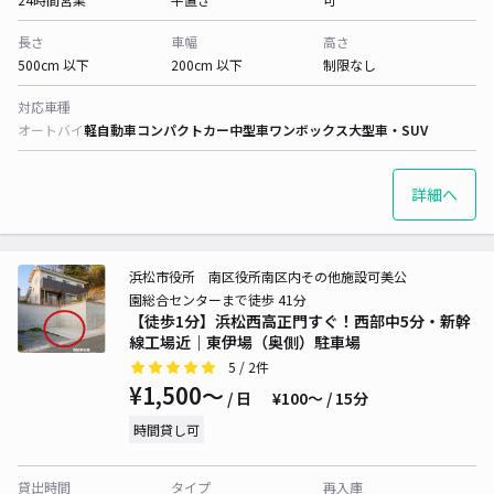
長さ
車幅
高さ
500cm 以下
200cm 以下
制限なし
対応車種
オートバイ
軽自動車
コンパクトカー
中型車
ワンボックス
大型車・SUV
詳細へ
浜松市役所 南区役所南区内その他施設可美公
園総合センターまで徒歩 41分
【徒歩1分】浜松西高正門すぐ！西部中5分・新幹
線工場近｜東伊場（奥側）駐車場
5
/ 2件
¥1,500〜
/ 日
¥100〜 / 15分
時間貸し可
貸出時間
タイプ
再入庫