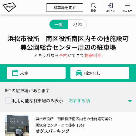
駐車場を貸す
検索
ログイン
メニュー
一覧
地図
浜松市役所 南区役所南区内その他施設可
美公園総合センター周辺の駐車場
アキッパなら
予約
ができて
格安料金
!
未定
指定なし
8件の駐車場があります
利用可能な駐車場のみ表示
浜松市役所 南区役所南区内その他施設可美公
園総合センターまで徒歩 19分
オグスパーキング