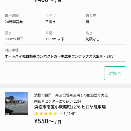
/ 日
貸出時間
タイプ
再入庫
24時間営業
平置き
可
長さ
車幅
高さ
500cm 以下
190cm 以下
制限なし
対応車種
オートバイ
軽自動車
コンパクトカー
中型車
ワンボックス
大型車・SUV
詳細へ
浜松市役所 南区役所南区内その他施設可美公
園総合センターまで徒歩 22分
浜松市南区小沢渡町1276 ヒロヤ駐車場
4.9
/ 14件
¥550〜
/ 日