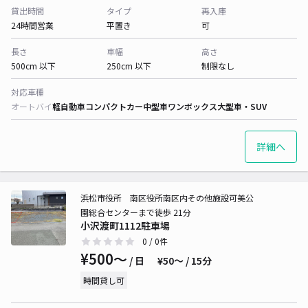
貸出時間
タイプ
再入庫
24時間営業
平置き
可
長さ
車幅
高さ
500cm 以下
250cm 以下
制限なし
対応車種
オートバイ
軽自動車
コンパクトカー
中型車
ワンボックス
大型車・SUV
詳細へ
浜松市役所 南区役所南区内その他施設可美公
園総合センターまで徒歩 21分
小沢渡町1112駐車場
0
/ 0件
¥500〜
/ 日
¥50〜 / 15分
時間貸し可