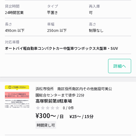
貸出時間
タイプ
再入庫
24時間営業
平置き
可
長さ
車幅
高さ
490cm 以下
250cm 以下
制限なし
対応車種
オートバイ
軽自動車
コンパクトカー
中型車
ワンボックス
大型車・SUV
詳細へ
浜松市役所 南区役所南区内その他施設可美公
園総合センターまで徒歩 22分
高塚駅前第8駐車場
0
/ 0件
¥300〜
/ 日
¥25〜 / 15分
時間貸し可