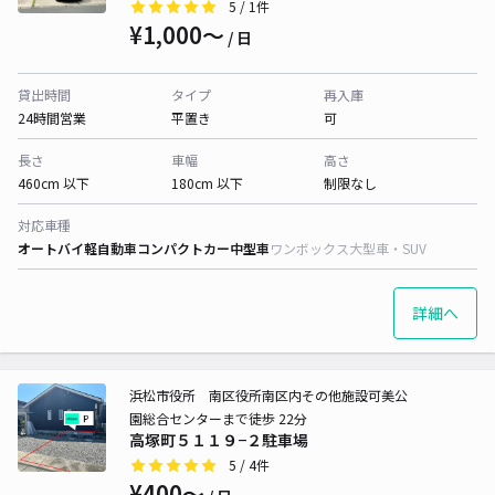
5
/ 1件
¥1,000〜
/ 日
貸出時間
タイプ
再入庫
24時間営業
平置き
可
長さ
車幅
高さ
460cm 以下
180cm 以下
制限なし
対応車種
オートバイ
軽自動車
コンパクトカー
中型車
ワンボックス
大型車・SUV
詳細へ
浜松市役所 南区役所南区内その他施設可美公
園総合センターまで徒歩 22分
高塚町５１１９−２駐車場
5
/ 4件
¥400〜