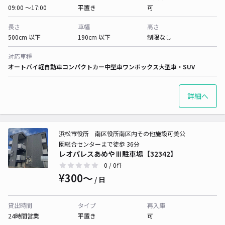
09:00 〜17:00
平置き
可
長さ
車幅
高さ
500cm 以下
190cm 以下
制限なし
対応車種
オートバイ
軽自動車
コンパクトカー
中型車
ワンボックス
大型車・SUV
詳細へ
浜松市役所 南区役所南区内その他施設可美公
園総合センターまで徒歩 36分
レオパレスあめやⅢ駐車場【32342】
0
/ 0件
¥300〜
/ 日
貸出時間
タイプ
再入庫
24時間営業
平置き
可