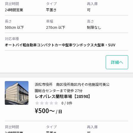
貸出時間
タイプ
再入庫
24時間営業
平置き
可
長さ
車幅
高さ
500cm 以下
270cm 以下
制限なし
対応車種
オートバイ
軽自動車
コンパクトカー
中型車
ワンボックス
大型車・SUV
詳細へ
浜松市役所 南区役所南区内その他施設可美公
園総合センターまで徒歩 27分
レオパレス蘭駐車場【28598】
0
/ 0件
¥500〜
/ 日
貸出時間
タイプ
再入庫
24時間営業
平置き
可