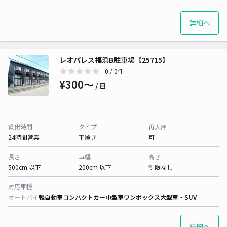
詳細へ
レオパレス福浜B駐車場【25715】
0
/ 0件
¥300〜
/ 日
貸出時間
タイプ
再入庫
24時間営業
平置き
可
長さ
車幅
高さ
500cm 以下
200cm 以下
制限なし
対応車種
オートバイ
軽自動車
コンパクトカー
中型車
ワンボックス
大型車・SUV
詳細へ