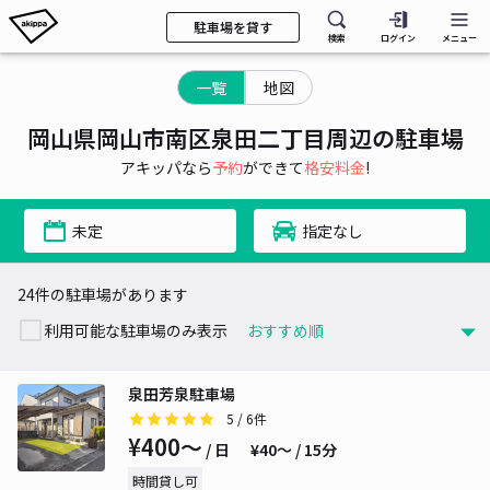
駐車場を貸す
検索
ログイン
メニュー
一覧
地図
岡山県岡山市南区泉田二丁目周辺の駐車場
アキッパなら
予約
ができて
格安料金
!
未定
指定なし
24件の駐車場があります
利用可能な駐車場のみ表示
泉田芳泉駐車場
5
/ 6件
¥400〜
/ 日
¥40〜 / 15分
時間貸し可