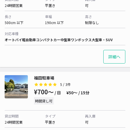
24時間営業
平置き
可
長さ
車幅
高さ
500cm 以下
190cm 以下
制限なし
対応車種
オートバイ
軽自動車
コンパクトカー
中型車
ワンボックス
大型車・SUV
詳細へ
福田駐車場
5
/ 3件
¥700〜
/ 日
¥50〜 / 15分
時間貸し可
貸出時間
タイプ
再入庫
24時間営業
平置き
可