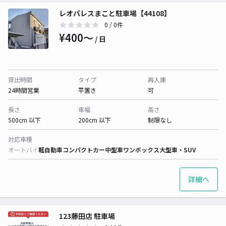
レオパレスまこと駐車場【44108】
0
/ 0件
¥400〜
/ 日
貸出時間
タイプ
再入庫
24時間営業
平置き
可
長さ
車幅
高さ
500cm 以下
200cm 以下
制限なし
対応車種
オートバイ
軽自動車
コンパクトカー
中型車
ワンボックス
大型車・SUV
詳細へ
123藤田店 駐車場