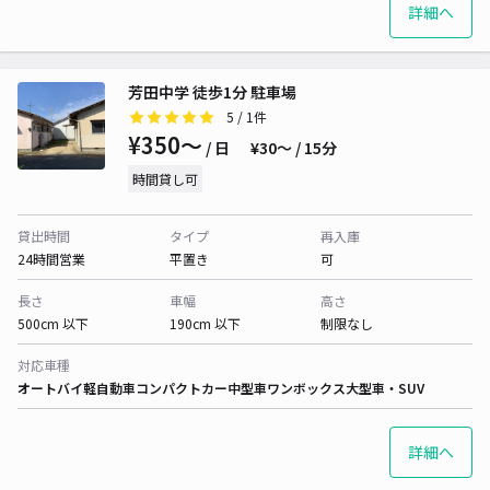
詳細へ
芳田中学 徒歩1分 駐車場
5
/ 1件
¥350〜
/ 日
¥30〜 / 15分
時間貸し可
貸出時間
タイプ
再入庫
24時間営業
平置き
可
長さ
車幅
高さ
500cm 以下
190cm 以下
制限なし
対応車種
オートバイ
軽自動車
コンパクトカー
中型車
ワンボックス
大型車・SUV
詳細へ