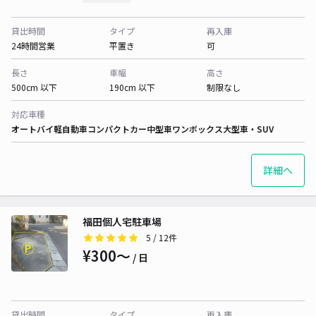
貸出時間
タイプ
再入庫
24時間営業
平置き
可
長さ
車幅
高さ
500cm 以下
190cm 以下
制限なし
対応車種
オートバイ
軽自動車
コンパクトカー
中型車
ワンボックス
大型車・SUV
詳細へ
福田個人宅駐車場
5
/ 12件
¥300〜
/ 日
貸出時間
タイプ
再入庫