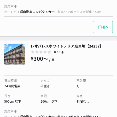
対応車種
オートバイ
軽自動車
コンパクトカー
中型車
ワンボックス
大型車・SUV
詳細へ
レオパレスホワイトテリア駐車場【24237】
0
/ 0件
¥300〜
/ 日
貸出時間
タイプ
再入庫
24時間営業
平置き
可
長さ
車幅
高さ
500cm 以下
200cm 以下
制限なし
対応車種
オートバイ
軽自動車
コンパクトカー
中型車
ワンボックス
大型車・SUV