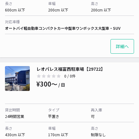
長さ
車幅
高さ
600cm 以下
200cm 以下
200cm 以下
対応車種
オートバイ
軽自動車
コンパクトカー
中型車
ワンボックス
大型車・SUV
詳細へ
レオパレス福富西駐車場【29722】
0
/ 0件
¥300〜
/ 日
貸出時間
タイプ
再入庫
24時間営業
平置き
可
長さ
車幅
高さ
430cm 以下
170cm 以下
制限なし