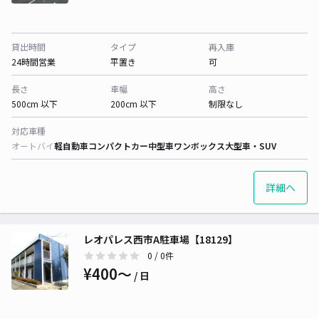
貸出時間
タイプ
再入庫
24時間営業
平置き
可
長さ
車幅
高さ
500cm 以下
200cm 以下
制限なし
対応車種
オートバイ
軽自動車
コンパクトカー
中型車
ワンボックス
大型車・SUV
詳細へ
レオパレス西市A駐車場【18129】
0
/ 0件
¥400〜
/ 日