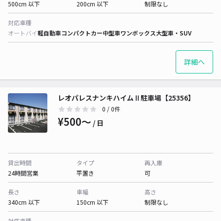
500cm 以下
200cm 以下
制限なし
対応車種
オートバイ
軽自動車
コンパクトカー
中型車
ワンボックス
大型車・SUV
詳細へ
レオパレスナンキハイムⅡ駐車場【25356】
0
/ 0件
¥500〜
/ 日
貸出時間
タイプ
再入庫
24時間営業
平置き
可
長さ
車幅
高さ
340cm 以下
150cm 以下
制限なし
対応車種