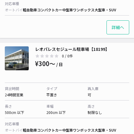
対応車種
オートバイ
軽自動車
コンパクトカー
中型車
ワンボックス
大型車・SUV
詳細へ
レオパレスセジュール駐車場【18199】
0
/ 0件
¥300〜
/ 日
貸出時間
タイプ
再入庫
24時間営業
平置き
可
長さ
車幅
高さ
500cm 以下
200cm 以下
制限なし
対応車種
オートバイ
軽自動車
コンパクトカー
中型車
ワンボックス
大型車・SUV