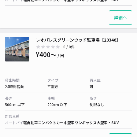
詳細へ
レオパレスグリーンウッド駐車場【20346】
0
/ 0件
¥400〜
/ 日
貸出時間
タイプ
再入庫
24時間営業
平置き
可
長さ
車幅
高さ
500cm 以下
200cm 以下
制限なし
対応車種
オートバイ
軽自動車
コンパクトカー
中型車
ワンボックス
大型車・SUV