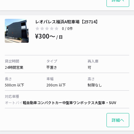
レオパレス福浜A駐車場【25714】
0
/ 0件
¥300〜
/ 日
貸出時間
タイプ
再入庫
24時間営業
平置き
可
長さ
車幅
高さ
500cm 以下
200cm 以下
制限なし
対応車種
オートバイ
軽自動車
コンパクトカー
中型車
ワンボックス
大型車・SUV
詳細へ