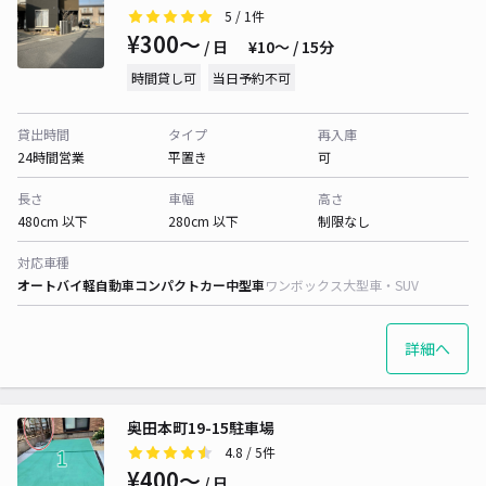
5
/ 1件
¥300〜
/ 日
¥10〜 / 15分
時間貸し可
当日予約不可
貸出時間
タイプ
再入庫
24時間営業
平置き
可
長さ
車幅
高さ
480cm 以下
280cm 以下
制限なし
対応車種
オートバイ
軽自動車
コンパクトカー
中型車
ワンボックス
大型車・SUV
詳細へ
奥田本町19-15駐車場
4.8
/ 5件
¥400〜
/ 日