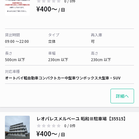
0
/ 0件
¥400〜
/ 日
貸出時間
タイプ
再入庫
09:00 〜22:00
立体
可
長さ
車幅
高さ
500cm 以下
230cm 以下
230cm 以下
対応車種
オートバイ
軽自動車
コンパクトカー
中型車
ワンボックス
大型車・SUV
詳細へ
レオパレスメルベーユ 昭和Ⅲ駐車場【35515】
0
/ 0件
¥400〜
/ 日