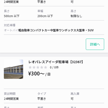
24時間営業
平置き
可
長さ
車幅
高さ
500cm 以下
200cm 以下
制限なし
対応車種
オートバイ
軽自動車
コンパクトカー
中型車
ワンボックス
大型車・SUV
詳細へ
レオパレスアイーダ駐車場【32367】
0
/ 0件
¥300〜
/ 日
貸出時間
タイプ
再入庫
24時間営業
平置き
可
長さ
車幅
高さ