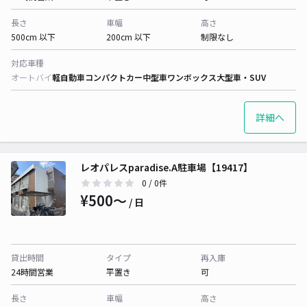
長さ
車幅
高さ
500cm 以下
200cm 以下
制限なし
対応車種
オートバイ
軽自動車
コンパクトカー
中型車
ワンボックス
大型車・SUV
詳細へ
レオパレスparadise.A駐車場【19417】
0
/ 0件
¥500〜
/ 日
貸出時間
タイプ
再入庫
24時間営業
平置き
可
長さ
車幅
高さ