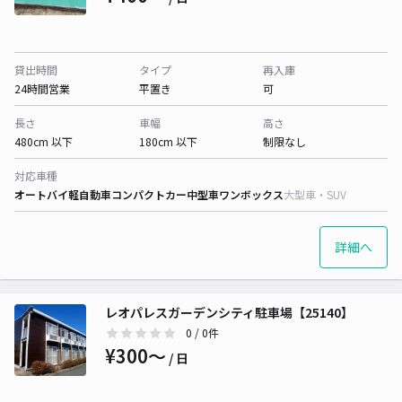
貸出時間
タイプ
再入庫
24時間営業
平置き
可
長さ
車幅
高さ
480cm 以下
180cm 以下
制限なし
対応車種
オートバイ
軽自動車
コンパクトカー
中型車
ワンボックス
大型車・SUV
詳細へ
レオパレスガーデンシティ駐車場【25140】
0
/ 0件
¥300〜
/ 日