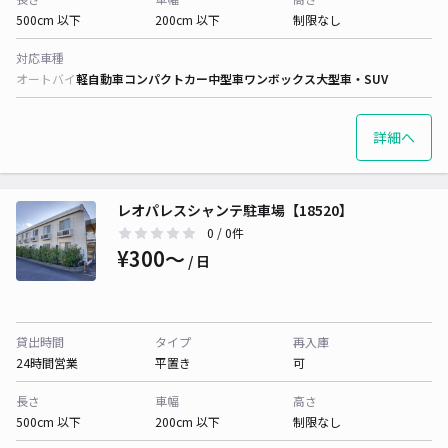
500cm 以下
200cm 以下
制限なし
対応車種
オートバイ
軽自動車
コンパクトカー
中型車
ワンボックス
大型車・SUV
詳細へ
レオパレスシャンテ駐車場【18520】
0
/ 0件
¥300〜
/ 日
貸出時間
タイプ
再入庫
24時間営業
平置き
可
長さ
車幅
高さ
500cm 以下
200cm 以下
制限なし