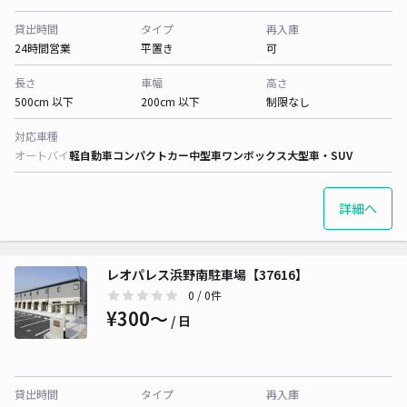
貸出時間
タイプ
再入庫
24時間営業
平置き
可
長さ
車幅
高さ
500cm 以下
200cm 以下
制限なし
対応車種
オートバイ
軽自動車
コンパクトカー
中型車
ワンボックス
大型車・SUV
詳細へ
レオパレス浜野南駐車場【37616】
0
/ 0件
¥300〜
/ 日
貸出時間
タイプ
再入庫