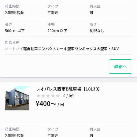
貸出時間
タイプ
再入庫
24時間営業
平置き
可
長さ
車幅
高さ
500cm 以下
200cm 以下
制限なし
対応車種
オートバイ
軽自動車
コンパクトカー
中型車
ワンボックス
大型車・SUV
詳細へ
レオパレス西市B駐車場【18130】
0
/ 0件
¥400〜
/ 日
貸出時間
タイプ
再入庫
24時間営業
平置き
可