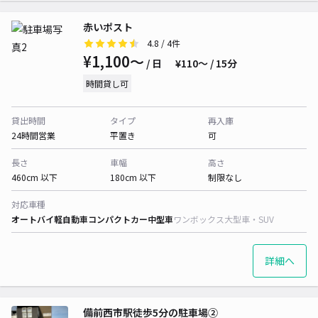
赤いポスト
4.8
/ 4件
¥1,100〜
/ 日
¥110〜 / 15分
時間貸し可
貸出時間
タイプ
再入庫
24時間営業
平置き
可
長さ
車幅
高さ
460cm 以下
180cm 以下
制限なし
対応車種
オートバイ
軽自動車
コンパクトカー
中型車
ワンボックス
大型車・SUV
詳細へ
備前西市駅徒歩5分の駐車場②