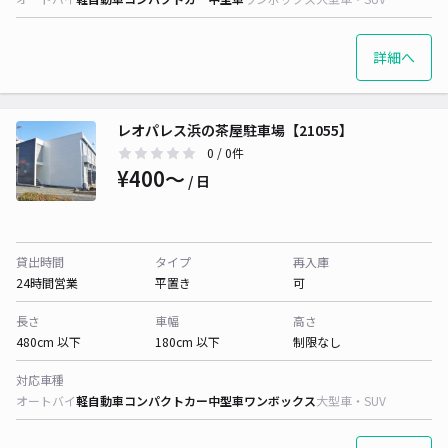
詳細へ
レオパレス浜の茶屋駐車場【21055】
0
/ 0件
¥400〜
/ 日
貸出時間
タイプ
再入庫
24時間営業
平置き
可
長さ
車幅
高さ
480cm 以下
180cm 以下
制限なし
対応車種
オートバイ
軽自動車
コンパクトカー
中型車
ワンボックス
大型車・SUV