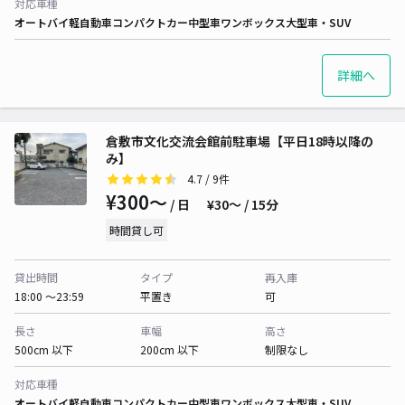
対応車種
オートバイ
軽自動車
コンパクトカー
中型車
ワンボックス
大型車・SUV
詳細へ
倉敷市文化交流会館前駐車場【平日18時以降の
み】
4.7
/ 9件
¥300〜
/ 日
¥30〜 / 15分
時間貸し可
貸出時間
タイプ
再入庫
18:00 〜23:59
平置き
可
長さ
車幅
高さ
500cm 以下
200cm 以下
制限なし
対応車種
オートバイ
軽自動車
コンパクトカー
中型車
ワンボックス
大型車・SUV