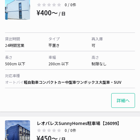
0
/ 0件
¥400〜
/ 日
貸出時間
タイプ
再入庫
24時間営業
平置き
可
長さ
車幅
高さ
500cm 以下
200cm 以下
制限なし
対応車種
オートバイ
軽自動車
コンパクトカー
中型車
ワンボックス
大型車・SUV
詳細へ
レオパレスSunnyHomes駐車場【26099】
0
/ 0件
¥450〜
/ 日