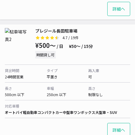
詳細へ
プレジール長田駐車場
4.7
/ 19件
¥500〜
/ 日
¥50〜 / 15分
時間貸し可
貸出時間
タイプ
再入庫
24時間営業
平置き
可
長さ
車幅
高さ
500cm 以下
250cm 以下
制限なし
対応車種
オートバイ
軽自動車
コンパクトカー
中型車
ワンボックス
大型車・SUV
詳細へ