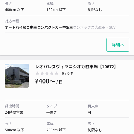
長さ
車幅
高さ
460cm 以下
180cm 以下
制限なし
対応車種
オートバイ
軽自動車
コンパクトカー
中型車
ワンボックス
大型車・SUV
詳細へ
レオパレスヴィラニシオカ駐車場【10672】
0
/ 0件
¥400〜
/ 日
貸出時間
タイプ
再入庫
24時間営業
平置き
可
長さ
車幅
高さ
500cm 以下
200cm 以下
制限なし