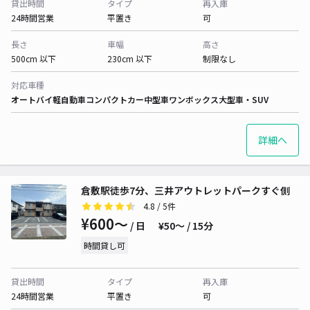
貸出時間
タイプ
再入庫
24時間営業
平置き
可
長さ
車幅
高さ
500cm 以下
230cm 以下
制限なし
対応車種
オートバイ
軽自動車
コンパクトカー
中型車
ワンボックス
大型車・SUV
詳細へ
倉敷駅徒歩7分、三井アウトレットパークすぐ側
4.8
/ 5件
¥600〜
/ 日
¥50〜 / 15分
時間貸し可
貸出時間
タイプ
再入庫
24時間営業
平置き
可