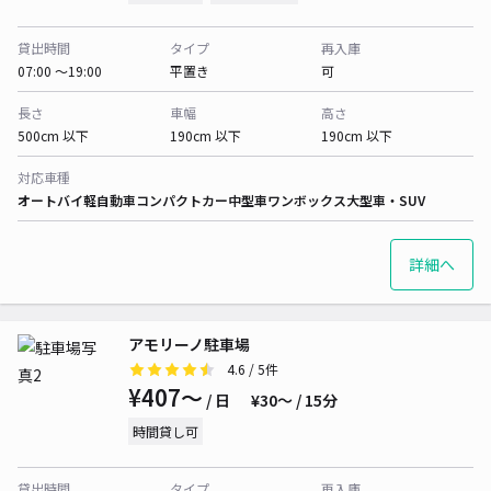
貸出時間
タイプ
再入庫
07:00 〜19:00
平置き
可
長さ
車幅
高さ
500cm 以下
190cm 以下
190cm 以下
対応車種
オートバイ
軽自動車
コンパクトカー
中型車
ワンボックス
大型車・SUV
詳細へ
アモリーノ駐車場
4.6
/ 5件
¥407〜
/ 日
¥30〜 / 15分
時間貸し可
貸出時間
タイプ
再入庫