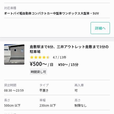
対応車種
オートバイ
軽自動車
コンパクトカー
中型車
ワンボックス
大型車・SUV
詳細へ
倉敷駅まで6分、三井アウトレット倉敷まで3分の
駐車場
4.7
/ 13件
¥500〜
/ 日
¥50〜 / 15分
時間貸し可
貸出時間
タイプ
再入庫
08:30 〜23:59
平置き
可
長さ
車幅
高さ
500cm 以下
230cm 以下
制限なし