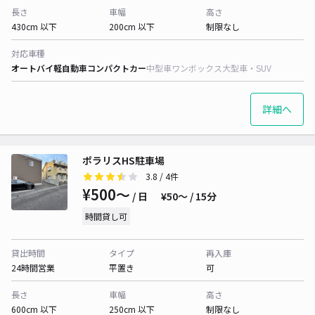
長さ
車幅
高さ
430cm 以下
200cm 以下
制限なし
対応車種
オートバイ
軽自動車
コンパクトカー
中型車
ワンボックス
大型車・SUV
詳細へ
ポラリスHS駐車場
3.8
/ 4件
¥500〜
/ 日
¥50〜 / 15分
時間貸し可
貸出時間
タイプ
再入庫
24時間営業
平置き
可
長さ
車幅
高さ
600cm 以下
250cm 以下
制限なし