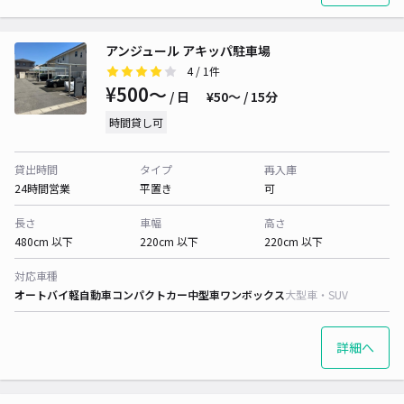
アンジュール アキッパ駐車場
4
/ 1件
¥500〜
/ 日
¥50〜 / 15分
時間貸し可
貸出時間
タイプ
再入庫
24時間営業
平置き
可
長さ
車幅
高さ
480cm 以下
220cm 以下
220cm 以下
対応車種
オートバイ
軽自動車
コンパクトカー
中型車
ワンボックス
大型車・SUV
詳細へ