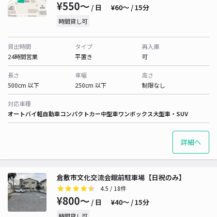
¥550〜
/ 日
¥60〜 / 15分
時間貸し可
貸出時間
タイプ
再入庫
24時間営業
平置き
可
長さ
車幅
高さ
500cm 以下
250cm 以下
制限なし
対応車種
オートバイ
軽自動車
コンパクトカー
中型車
ワンボックス
大型車・SUV
詳細へ
倉敷市文化交流会館前駐車場【日祝のみ】
4.5
/ 18件
¥800〜
/ 日
¥40〜 / 15分
時間貸し可