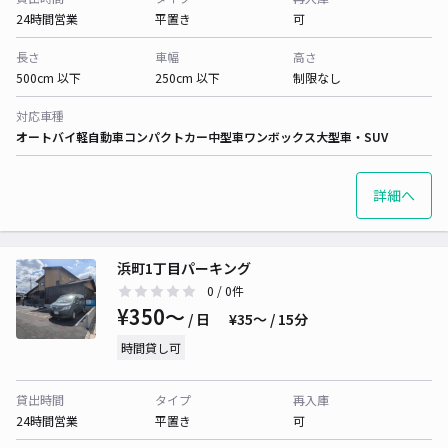
24時間営業
平置き
可
長さ
車幅
高さ
500cm 以下
250cm 以下
制限なし
対応車種
オートバイ
軽自動車
コンパクトカー
中型車
ワンボックス
大型車・SUV
詳細へ
浜町1丁目パーキング
0
/ 0件
¥350〜
/ 日
¥35〜 / 15分
時間貸し可
貸出時間
タイプ
再入庫
24時間営業
平置き
可