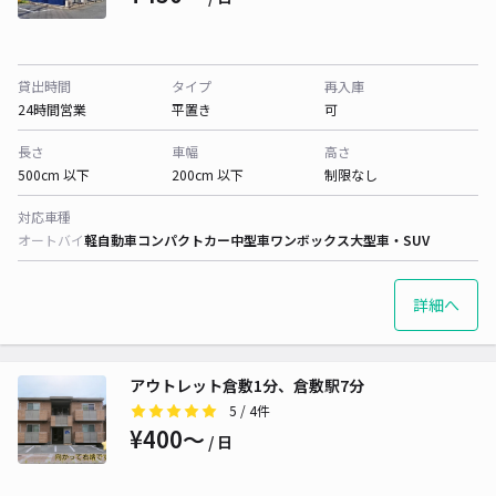
貸出時間
タイプ
再入庫
24時間営業
平置き
可
長さ
車幅
高さ
500cm 以下
200cm 以下
制限なし
対応車種
オートバイ
軽自動車
コンパクトカー
中型車
ワンボックス
大型車・SUV
詳細へ
アウトレット倉敷1分、倉敷駅7分
5
/ 4件
¥400〜
/ 日