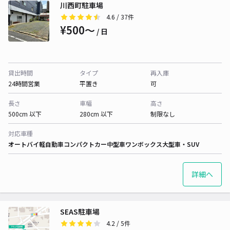
川西町駐車場
4.6
/ 37件
¥500〜
/ 日
貸出時間
タイプ
再入庫
24時間営業
平置き
可
長さ
車幅
高さ
500cm 以下
280cm 以下
制限なし
対応車種
オートバイ
軽自動車
コンパクトカー
中型車
ワンボックス
大型車・SUV
詳細へ
SEAS駐車場
4.2
/ 5件