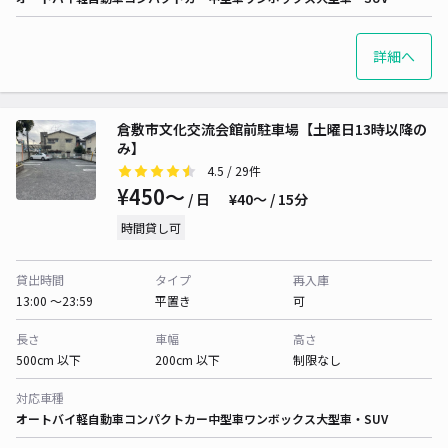
詳細へ
倉敷市文化交流会館前駐車場【土曜日13時以降の
み】
4.5
/ 29件
¥450〜
/ 日
¥40〜 / 15分
時間貸し可
貸出時間
タイプ
再入庫
13:00 〜23:59
平置き
可
長さ
車幅
高さ
500cm 以下
200cm 以下
制限なし
対応車種
オートバイ
軽自動車
コンパクトカー
中型車
ワンボックス
大型車・SUV