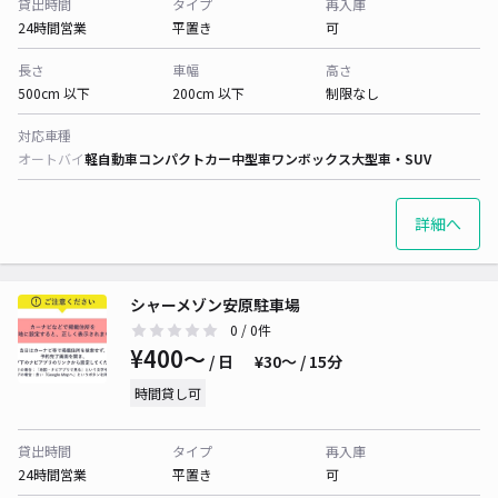
貸出時間
タイプ
再入庫
24時間営業
平置き
可
長さ
車幅
高さ
500cm 以下
200cm 以下
制限なし
対応車種
オートバイ
軽自動車
コンパクトカー
中型車
ワンボックス
大型車・SUV
詳細へ
シャーメゾン安原駐車場
0
/ 0件
¥400〜
/ 日
¥30〜 / 15分
時間貸し可
貸出時間
タイプ
再入庫
24時間営業
平置き
可