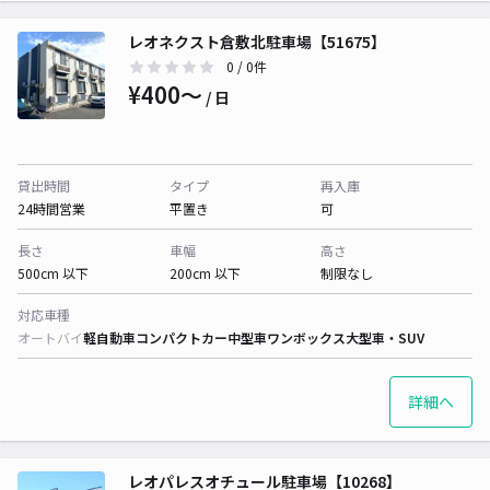
レオネクスト倉敷北駐車場【51675】
0
/ 0件
¥400〜
/ 日
貸出時間
タイプ
再入庫
24時間営業
平置き
可
長さ
車幅
高さ
500cm 以下
200cm 以下
制限なし
対応車種
オートバイ
軽自動車
コンパクトカー
中型車
ワンボックス
大型車・SUV
詳細へ
レオパレスオチュール駐車場【10268】