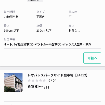
貸出時間
タイプ
再入庫
24時間営業
平置き
可
長さ
車幅
高さ
500cm 以下
200cm 以下
制限なし
対応車種
オートバイ
軽自動車
コンパクトカー
中型車
ワンボックス
大型車・SUV
詳細へ
レオパレスパークサイド駐車場【24912】
0
/ 0件
¥400〜
/ 日