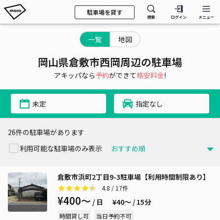
駐車場を貸す
検索
ログイン
メニュー
一覧
地図
岡山県倉敷市西岡周辺の駐車場
アキッパなら
予約
ができて
格安料金
!
未定
指定なし
26件の駐車場があります
利用可能な駐車場のみ表示
倉敷市浜町2丁目9-3駐車場【利用時間制限あり】
4.8
/ 17件
¥400〜
/ 日
¥40〜 / 15分
時間貸し可
当日予約不可