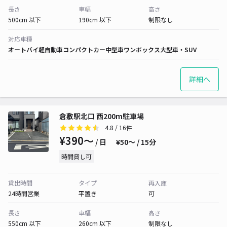
長さ
車幅
高さ
500cm 以下
190cm 以下
制限なし
対応車種
オートバイ
軽自動車
コンパクトカー
中型車
ワンボックス
大型車・SUV
詳細へ
倉敷駅北口 西200m駐車場
4.8
/ 16件
¥390〜
/ 日
¥50〜 / 15分
時間貸し可
貸出時間
タイプ
再入庫
24時間営業
平置き
可
長さ
車幅
高さ
550cm 以下
260cm 以下
制限なし