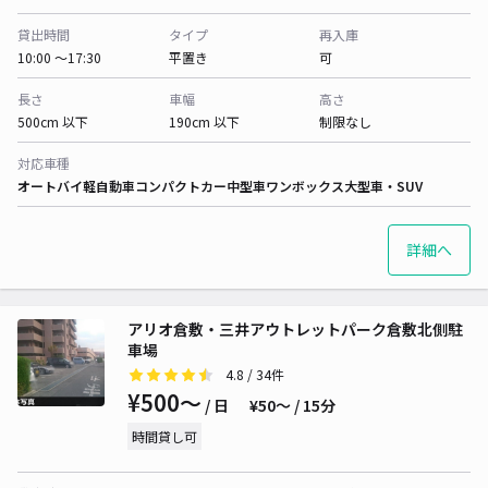
貸出時間
タイプ
再入庫
10:00 〜17:30
平置き
可
長さ
車幅
高さ
500cm 以下
190cm 以下
制限なし
対応車種
オートバイ
軽自動車
コンパクトカー
中型車
ワンボックス
大型車・SUV
詳細へ
アリオ倉敷・三井アウトレットパーク倉敷北側駐
車場
4.8
/ 34件
¥500〜
/ 日
¥50〜 / 15分
時間貸し可