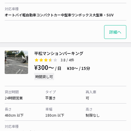
対応車種
オートバイ
軽自動車
コンパクトカー
中型車
ワンボックス
大型車・SUV
詳細へ
平松マンションパーキング
3.8
/ 4件
¥300〜
/ 日
¥30〜 / 15分
時間貸し可
貸出時間
タイプ
再入庫
24時間営業
平置き
可
長さ
車幅
高さ
460cm 以下
180cm 以下
制限なし
対応車種