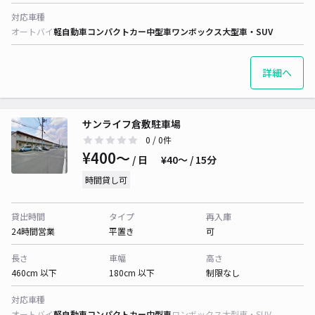
対応車種
オートバイ
軽自動車
コンパクトカー
中型車
ワンボックス
大型車・SUV
詳細へ
サンライフ倉敷駐車場
0
/ 0件
¥400〜
/ 日
¥40〜 / 15分
時間貸し可
貸出時間
タイプ
再入庫
24時間営業
平置き
可
長さ
車幅
高さ
460cm 以下
180cm 以下
制限なし
対応車種
オートバイ
軽自動車
コンパクトカー
中型車
ワンボックス
大型車・SUV