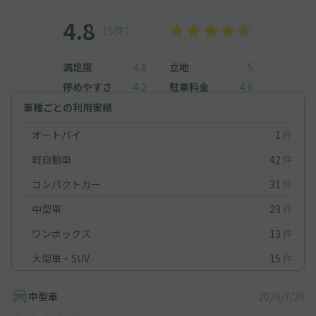
4.8
（5件）
満足度
4.8
立地
5
停めやすさ
4.2
駐車料金
4.6
車種ごとの利用実績
オートバイ
1
件
軽自動車
42
件
コンパクトカー
31
件
中型車
23
件
ワンボックス
13
件
大型車・SUV
15
件
中型車
2026/7/20