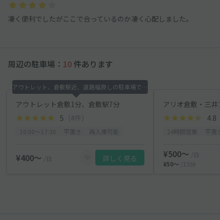
凄く便利でしたがここで合っているのか凄く心配しました。
周辺の駐車場：
10
件あります
アウトレット、倉敷駅近、道路幅良しの駐車場です！
アウトレット倉敷1分、倉敷駅7分
5
（4件）
4.8
10:00〜17:30
平置き
再入庫可能
24時間営業
平置
¥500〜
/日
¥400〜
詳しく見る
/日
¥50〜
/15分