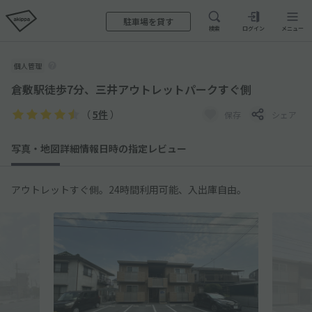
駐車場を貸す
検索
ログイン
メニュー
個人管理
倉敷駅徒歩7分、三井アウトレットパークすぐ側
（
5件
）
保存
シェア
写真・地図
詳細情報
日時の指定
レビュー
アウトレットすぐ側。24時間利用可能、入出庫自由。