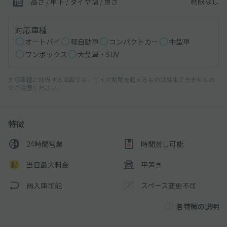
制限なし
高さ / 車下 / タイヤ幅 /
重さ
対応車種
オートバイ
軽自動車
コンパクトカー
中型車
ワンボックス
大型車・SUV
対応車種に該当する車両でも、サイズ制限を超えるものは駐車できませんの
でご注意ください。
特徴
24時間営業
時間貸し可能
当日最大料金
平置き
再入庫可能
スペース変更不可
各特徴の説明