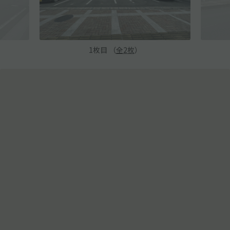
1
枚目 （
全
2
枚
）