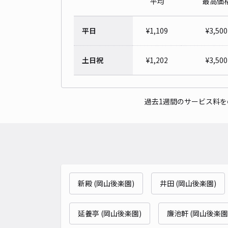
平均
最高価
平日
¥
1,109
¥
3,500
土日祝
¥
1,202
¥
3,500
過去1週間のサービス料
新殿 (岡山後楽園)
井田 (岡山後楽園)
延養亭 (岡山後楽園)
廉池軒 (岡山後楽園