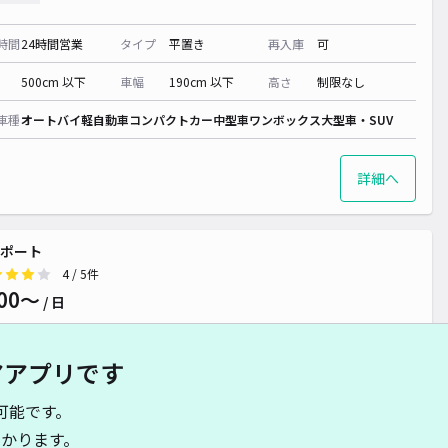
時間
24時間営業
タイプ
平置き
再入庫
可
500cm 以下
車幅
190cm 以下
高さ
制限なし
車種
オートバイ
軽自動車
コンパクトカー
中型車
ワンボックス
大型車・SUV
詳細へ
ポート
4
/ 5件
00〜
/ 日
アアプリです
時間
24時間営業
タイプ
平置き
再入庫
可
可能です。
500cm 以下
車幅
190cm 以下
高さ
制限なし
かります。