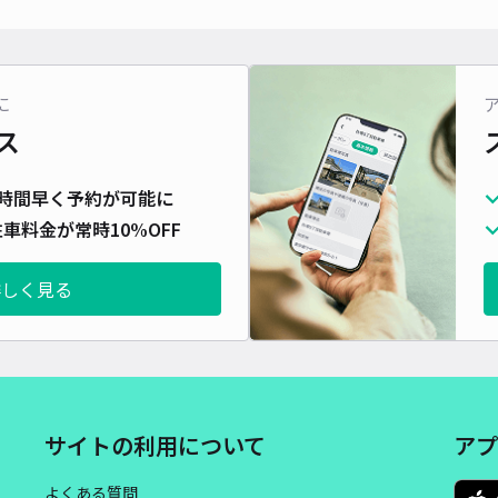
対応
に
ス
GE
場
時間早く予約が可能に
車料金が常時10%OFF
¥1
当日
詳しく見る
貸出
長さ
対応
サイトの利用について
アプ
よくある質問