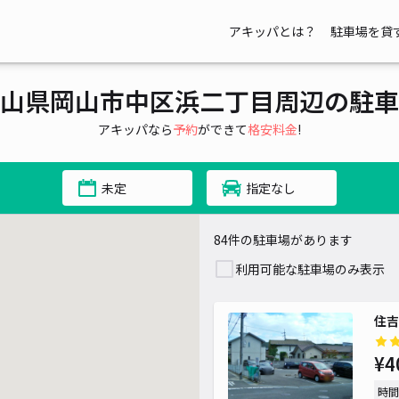
アキッパとは？
駐車場を貸
山県岡山市中区浜二丁目周辺の駐車
アキッパなら
予約
ができて
格安料金
!
未定
指定なし
84件の駐車場があります
¥ 400~
利用可能な駐車場のみ表示
住吉
¥ 400~
¥4
時間