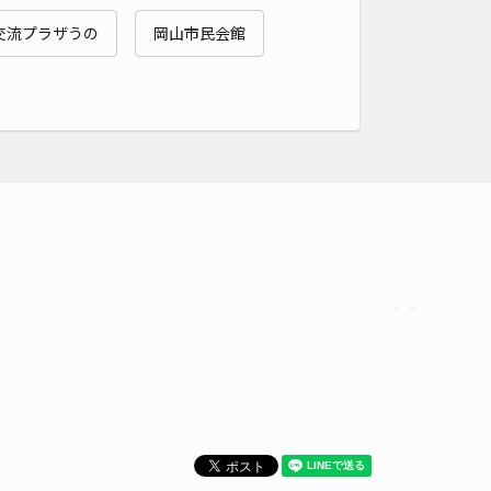
交流プラザうの
岡山市民会館
時間
24時間営業
タイプ
平置き
再入庫
可
500cm 以下
車幅
340cm 以下
高さ
制限なし
車種
オートバイ
軽自動車
コンパクトカー
中型車
ワンボックス
大型車・SUV
詳細へ
EKS OKAYAMA駐車場 普通車 地下平面駐車場
0
/ 0件
,000〜
/ 日
予約不可
時間
07:00 〜23:00
タイプ
平置き
再入庫
不可
500cm 以下
車幅
190cm 以下
高さ
210cm 以下