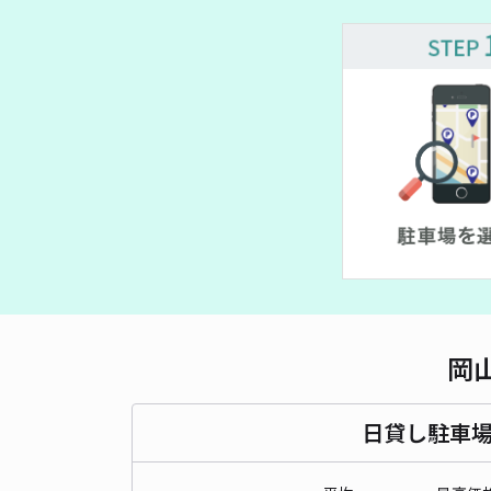
¥ 350~
¥ 500~
岡
日貸し駐車