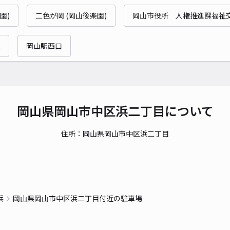
園)
二色が岡 (岡山後楽園)
岡山市役所 人権推進課福祉
貸出
駅
岡山駅西口
長さ
対応
岡山県岡山市中区浜二丁目について
住所：岡山県岡山市中区浜二丁目
GE
¥1
当日
浜
岡山県岡山市中区浜二丁目付近の駐車場
貸出
長さ