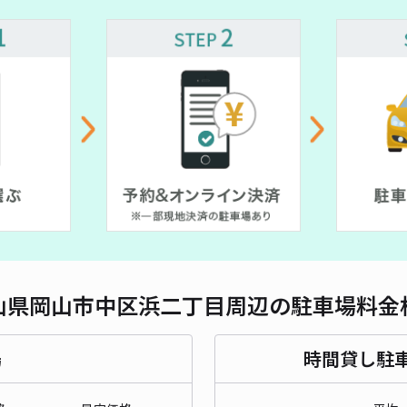
対応
西川
¥5
貸出
長さ
山県岡山市中区浜二丁目周辺の駐車場料金
対応
場
時間貸し駐