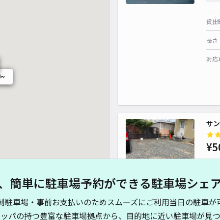
貸出
長さ
対応
0~
サン
¥5
、簡単に駐車場予約ができる駐車場シェ
貸出
制駐車場・事前お支払いのためスムーズにご利用当日の駐車が
長さ
キッパの持つ豊富な駐車場拠点から、目的地に近い駐車場が見つ