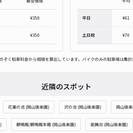
格
最安価格
平均
岡山
¥
350
平日
¥
61
¥5
¥
350
土日祝
¥
70
貸出
をのぞく駐車料金から相場を算出しています。バイクのみの駐車場は集計
長さ
対応
近隣のスポット
花葉の池 (岡山後楽園)
沢の池 (岡山後楽園)
岡山後楽
住吉
¥4
)
鶴鳴館/鶴鳴館本館 (岡山後楽園)
能舞台 (岡山後楽園)