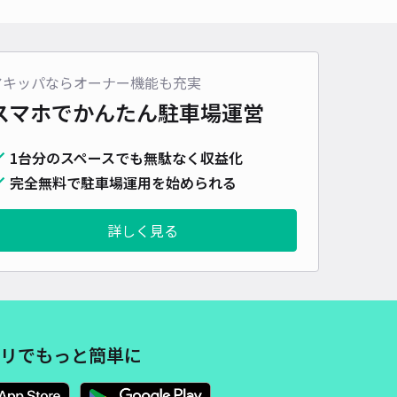
車種
オートバイ
軽自動車
コンパクトカー
中型車
ワンボックス
大型車・SUV
詳細へ
アキッパならオーナー機能も充実
スマホでかんたん
駐車場運営
EKS OKAYAMA駐車場【大型車 車幅230cmまで】地下1階平面駐車
1台分のスペースでも無駄なく収益化
0
/ 0件
完全無料で駐車場運用を始められる
,700〜
/ 日
予約不可
詳しく見る
時間
07:00 〜23:00
タイプ
平置き
再入庫
不可
510cm 以下
車幅
230cm 以下
高さ
210cm 以下
車種
オートバイ
軽自動車
コンパクトカー
中型車
ワンボックス
大型車・SUV
リでもっと簡単に
詳細へ