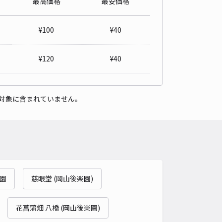
最高価格
最安価格
市中区西川原93-2 akippa駐車場
4.6
/ 59件
¥
100
¥
40
50〜
/ 日
¥
120
¥
40
時間
24時間営業
タイプ
平置き
再入庫
可
対象に含まれていません。
540cm 以下
車幅
270cm 以下
高さ
制限なし
車種
オートバイ
軽自動車
コンパクトカー
中型車
ワンボックス
大型車・SUV
詳細へ
園
慈眼堂 (岡山後楽園)
町二丁目駐車場
0
/ 0件
00〜
花菖蒲畑 八橋 (岡山後楽園)
/ 日