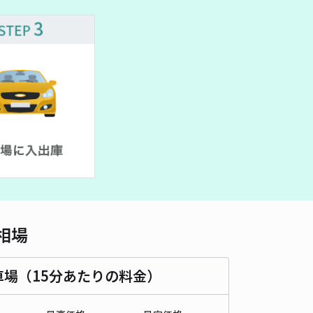
車種
オートバイ
軽自動車
コンパクトカー
中型車
ワンボックス
大型車・SUV
詳細へ
原駅付近駐車場
5
/ 4件
50〜
/ 日
時間
24時間営業
タイプ
平置き
再入庫
可
420cm 以下
車幅
210cm 以下
高さ
制限なし
相場
車種
オートバイ
軽自動車
コンパクトカー
中型車
ワンボックス
大型車・SUV
車場（15分あたりの料金）
詳細へ