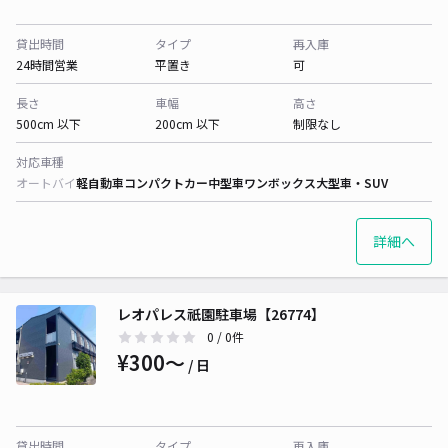
貸出時間
タイプ
再入庫
24時間営業
平置き
可
長さ
車幅
高さ
500cm 以下
200cm 以下
制限なし
対応車種
オートバイ
軽自動車
コンパクトカー
中型車
ワンボックス
大型車・SUV
詳細へ
レオパレス祇園駐車場【26774】
0
/ 0件
¥300〜
/ 日
貸出時間
タイプ
再入庫