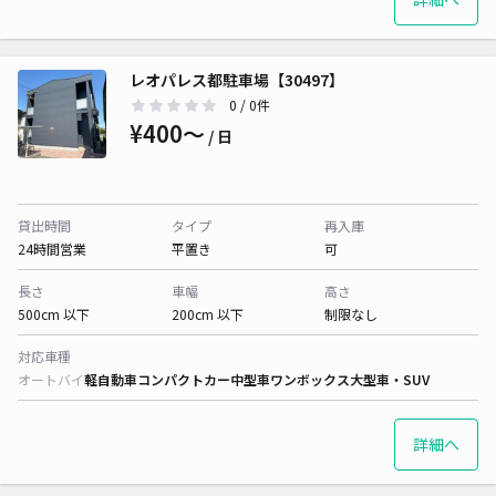
レオパレス都駐車場【30497】
0
/ 0件
¥400〜
/ 日
貸出時間
タイプ
再入庫
24時間営業
平置き
可
長さ
車幅
高さ
500cm 以下
200cm 以下
制限なし
対応車種
オートバイ
軽自動車
コンパクトカー
中型車
ワンボックス
大型車・SUV
詳細へ