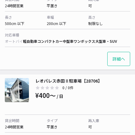
24時間営業
平置き
可
長さ
車幅
高さ
500cm 以下
200cm 以下
制限なし
対応車種
オートバイ
軽自動車
コンパクトカー
中型車
ワンボックス
大型車・SUV
詳細へ
レオパレス赤田Ⅱ駐車場【28706】
0
/ 0件
¥400〜
/ 日
貸出時間
タイプ
再入庫
24時間営業
平置き
可