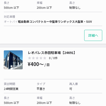
長さ
車幅
高さ
500cm 以下
200cm 以下
制限なし
対応車種
オートバイ
軽自動車
コンパクトカー
中型車
ワンボックス
大型車・SUV
詳細へ
レオパレス赤田駐車場【24691】
0
/ 0件
¥400〜
/ 日
貸出時間
タイプ
再入庫
24時間営業
平置き
可
長さ
車幅
高さ
500cm 以下
200cm 以下
制限なし