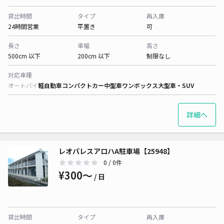
貸出時間
タイプ
再入庫
24時間営業
平置き
可
長さ
車幅
高さ
500cm 以下
200cm 以下
制限なし
対応車種
オートバイ
軽自動車
コンパクトカー
中型車
ワンボックス
大型車・SUV
詳細へ
レオパレスアロハA駐車場【25948】
0
/ 0件
¥300〜
/ 日
貸出時間
タイプ
再入庫