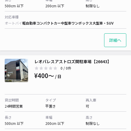
500cm 以下
200cm 以下
制限なし
対応車種
オートバイ
軽自動車
コンパクトカー
中型車
ワンボックス
大型車・SUV
詳細へ
レオパレスアストロズ関駐車場【26643】
0
/ 0件
¥400〜
/ 日
貸出時間
タイプ
再入庫
24時間営業
平置き
可
長さ
車幅
高さ
500cm 以下
200cm 以下
制限なし