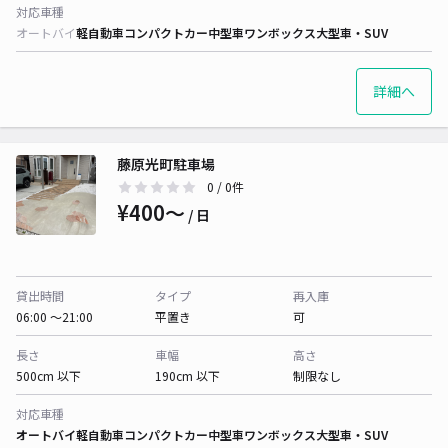
対応車種
オートバイ
軽自動車
コンパクトカー
中型車
ワンボックス
大型車・SUV
詳細へ
藤原光町駐車場
0
/ 0件
¥400〜
/ 日
貸出時間
タイプ
再入庫
06:00 〜21:00
平置き
可
長さ
車幅
高さ
500cm 以下
190cm 以下
制限なし
対応車種
オートバイ
軽自動車
コンパクトカー
中型車
ワンボックス
大型車・SUV