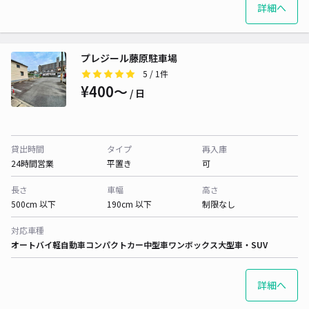
詳細へ
プレジール藤原駐車場
5
/ 1件
¥400〜
/ 日
貸出時間
タイプ
再入庫
24時間営業
平置き
可
長さ
車幅
高さ
500cm 以下
190cm 以下
制限なし
対応車種
オートバイ
軽自動車
コンパクトカー
中型車
ワンボックス
大型車・SUV
詳細へ