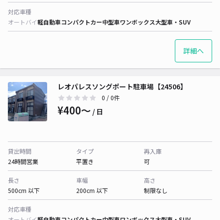
対応車種
オートバイ
軽自動車
コンパクトカー
中型車
ワンボックス
大型車・SUV
詳細へ
レオパレスソングポート駐車場【24506】
0
/ 0件
¥400〜
/ 日
貸出時間
タイプ
再入庫
24時間営業
平置き
可
長さ
車幅
高さ
500cm 以下
200cm 以下
制限なし
対応車種
オートバイ
軽自動車
コンパクトカー
中型車
ワンボックス
大型車・SUV