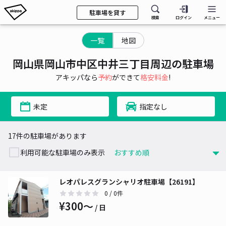
駐車場を貸す
検索
ログイン
メニュー
一覧
地図
岡山県岡山市中区中井三丁目周辺の駐車場
アキッパなら
予約
ができて
格安料金
!
未定
指定なし
17件の駐車場があります
利用可能な駐車場のみ表示
レオパレスグランシャリオ駐車場【26191】
0
/ 0件
¥300〜
/ 日