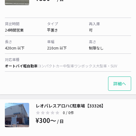
貸出時間
タイプ
再入庫
24時間営業
平置き
可
長さ
車幅
高さ
420cm 以下
210cm 以下
制限なし
対応車種
オートバイ
軽自動車
コンパクトカー
中型車
ワンボックス
大型車・SUV
詳細へ
レオパレスアロハC駐車場【33326】
0
/ 0件
¥300〜
/ 日