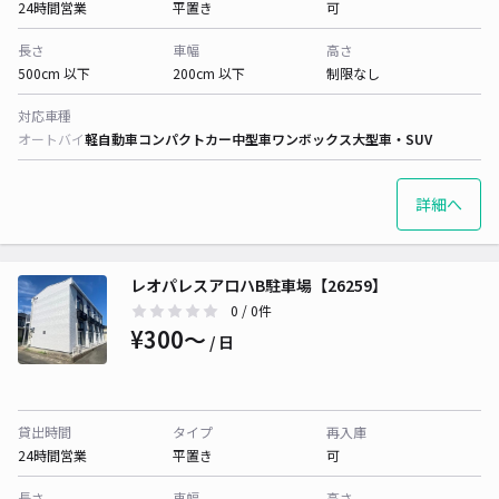
24時間営業
平置き
可
長さ
車幅
高さ
500cm 以下
200cm 以下
制限なし
対応車種
オートバイ
軽自動車
コンパクトカー
中型車
ワンボックス
大型車・SUV
詳細へ
レオパレスアロハB駐車場【26259】
0
/ 0件
¥300〜
/ 日
貸出時間
タイプ
再入庫
24時間営業
平置き
可
長さ
車幅
高さ