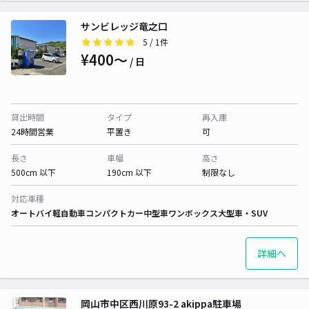
サンビレッジ竜之口
5
/ 1件
¥400〜
/ 日
貸出時間
タイプ
再入庫
24時間営業
平置き
可
長さ
車幅
高さ
500cm 以下
190cm 以下
制限なし
対応車種
オートバイ
軽自動車
コンパクトカー
中型車
ワンボックス
大型車・SUV
詳細へ
岡山市中区西川原93-2 akippa駐車場