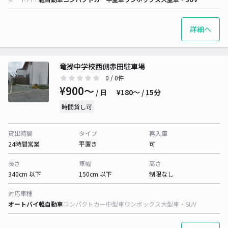
詳細へ
竜操中学校西側赤田駐車場
0
/ 0件
¥900〜
/ 日
¥180〜 / 15分
時間貸し可
貸出時間
タイプ
再入庫
24時間営業
平置き
可
長さ
車幅
高さ
340cm 以下
150cm 以下
制限なし
対応車種
オートバイ
軽自動車
コンパクトカー
中型車
ワンボックス
大型車・SUV