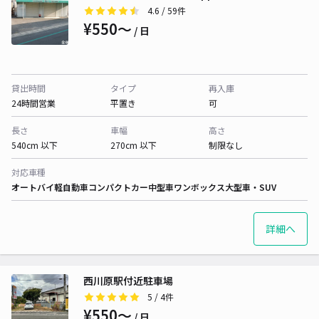
4.6
/ 59件
¥550〜
/ 日
貸出時間
タイプ
再入庫
24時間営業
平置き
可
長さ
車幅
高さ
540cm 以下
270cm 以下
制限なし
対応車種
オートバイ
軽自動車
コンパクトカー
中型車
ワンボックス
大型車・SUV
詳細へ
西川原駅付近駐車場
5
/ 4件
¥550〜
/ 日