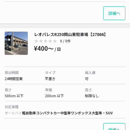
詳細へ
レオパレスR250岡山東駐車場【27866】
0
/ 0件
¥400〜
/ 日
貸出時間
タイプ
再入庫
24時間営業
平置き
可
長さ
車幅
高さ
500cm 以下
200cm 以下
制限なし
対応車種
オートバイ
軽自動車
コンパクトカー
中型車
ワンボックス
大型車・SUV
詳細へ