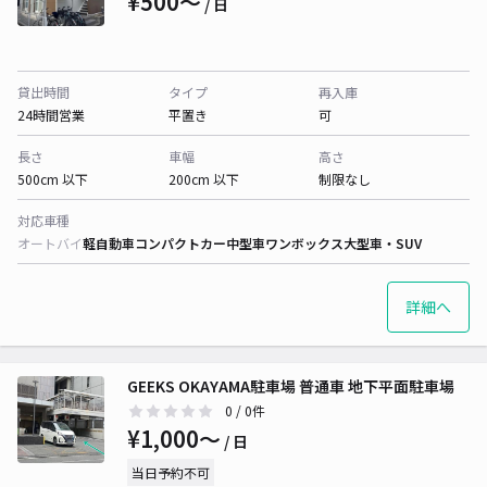
¥500〜
/ 日
貸出時間
タイプ
再入庫
24時間営業
平置き
可
長さ
車幅
高さ
500cm 以下
200cm 以下
制限なし
対応車種
オートバイ
軽自動車
コンパクトカー
中型車
ワンボックス
大型車・SUV
詳細へ
GEEKS OKAYAMA駐車場 普通車 地下平面駐車場
0
/ 0件
¥1,000〜
/ 日
当日予約不可