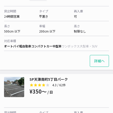
貸出時間
タイプ
再入庫
24時間営業
平置き
可
長さ
車幅
高さ
500cm 以下
200cm 以下
制限なし
対応車種
オートバイ
軽自動車
コンパクトカー
中型車
ワンボックス
大型車・SUV
詳細へ
SP天瀬南町5丁目パーク
4.3
/ 62件
¥350〜
/ 日
貸出時間
タイプ
再入庫