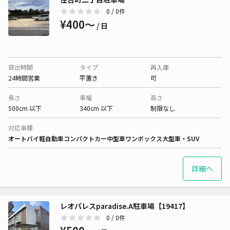
0
/ 0件
¥400〜
/ 日
貸出時間
タイプ
再入庫
24時間営業
平置き
可
長さ
車幅
高さ
500cm 以下
340cm 以下
制限なし
対応車種
オートバイ
軽自動車
コンパクトカー
中型車
ワンボックス
大型車・SUV
詳細へ
レオパレスparadise.A駐車場【19417】
0
/ 0件