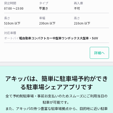
貸出時間
タイプ
再入庫
07:00 〜23:00
平置き
不可
長さ
車幅
高さ
510cm 以下
230cm 以下
210cm 以下
対応車種
オートバイ
軽自動車
コンパクトカー
中型車
ワンボックス
大型車・SUV
詳細へ
アキッパは、簡単に駐車場予約ができ
る駐車場シェアアプリです
全て予約制駐車場・事前お支払いのためスムーズにご利用当日の
駐車が可能です。
また、アキッパの持つ豊富な駐車場拠点から、目的地に近い駐車