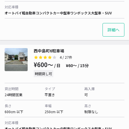
対応車種
オートバイ
軽自動車
コンパクトカー
中型車
ワンボックス
大型車・SUV
詳細へ
西中島町6駐車場
4
/ 27件
¥600〜
/ 日
¥60〜 / 15分
時間貸し可
貸出時間
タイプ
再入庫
24時間営業
平置き
可
長さ
車幅
高さ
600cm 以下
250cm 以下
制限なし
対応車種
オートバイ
軽自動車
コンパクトカー
中型車
ワンボックス
大型車・SUV