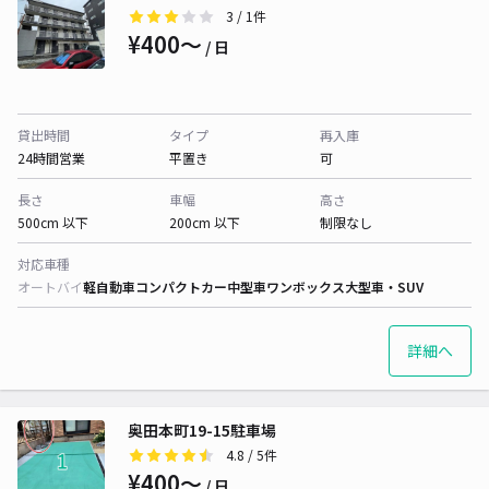
3
/ 1件
¥400〜
/ 日
貸出時間
タイプ
再入庫
24時間営業
平置き
可
長さ
車幅
高さ
500cm 以下
200cm 以下
制限なし
対応車種
オートバイ
軽自動車
コンパクトカー
中型車
ワンボックス
大型車・SUV
詳細へ
奥田本町19-15駐車場
4.8
/ 5件
¥400〜
/ 日