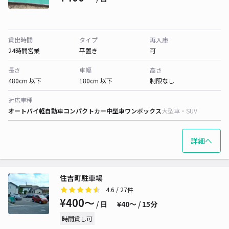
貸出時間
タイプ
再入庫
24時間営業
平置き
可
長さ
車幅
高さ
480cm 以下
180cm 以下
制限なし
対応車種
オートバイ
軽自動車
コンパクトカー
中型車
ワンボックス
大型車・SUV
詳細へ
住吉町駐車場
4.6
/ 27件
¥400〜
/ 日
¥40〜 / 15分
時間貸し可