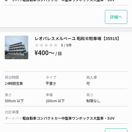
詳細へ
レオパレスメルベーユ 昭和Ⅲ駐車場【35515】
0
/ 0件
¥400〜
/ 日
貸出時間
タイプ
再入庫
24時間営業
平置き
可
長さ
車幅
高さ
500cm 以下
200cm 以下
制限なし
対応車種
オートバイ
軽自動車
コンパクトカー
中型車
ワンボックス
大型車・SUV