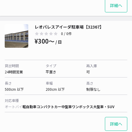
詳細へ
レオパレスアイーダ駐車場【32367】
0
/ 0件
¥300〜
/ 日
貸出時間
タイプ
再入庫
24時間営業
平置き
可
長さ
車幅
高さ
500cm 以下
200cm 以下
制限なし
対応車種
オートバイ
軽自動車
コンパクトカー
中型車
ワンボックス
大型車・SUV
詳細へ