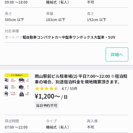
09:00 〜18:00
機械式（有人）
不可
長さ
車幅
高さ
505cm 以下
183cm 以下
192cm 以下
対応車種
オートバイ
軽自動車
コンパクトカー
中型車
ワンボックス
大型車・SUV
詳細へ
岡山駅前ビル駐車場(2) 平日7:00～22:00 ※宿泊駐
車の場合、別途宿泊料金を現地精算頂きます。
4.7
/ 55件
¥1,200〜
/ 日
当日予約不可
貸出時間
タイプ
再入庫
07:00 〜22:00
機械式（有人）
不可