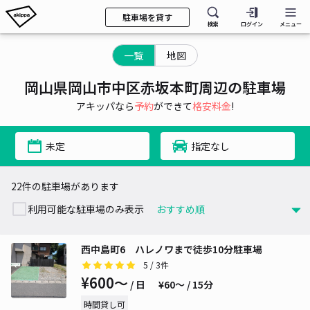
駐車場を貸す
検索
ログイン
メニュー
一覧
地図
岡山県岡山市中区赤坂本町周辺の駐車場
アキッパなら
予約
ができて
格安料金
!
未定
指定なし
22件の駐車場があります
利用可能な駐車場のみ表示
西中島町6 ハレノワまで徒歩10分駐車場
5
/ 3件
¥600〜
/ 日
¥60〜 / 15分
時間貸し可