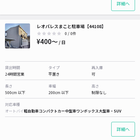
詳細へ
レオパレスまこと駐車場【44108】
0
/ 0件
¥400〜
/ 日
貸出時間
タイプ
再入庫
24時間営業
平置き
可
長さ
車幅
高さ
500cm 以下
200cm 以下
制限なし
対応車種
オートバイ
軽自動車
コンパクトカー
中型車
ワンボックス
大型車・SUV
詳細へ