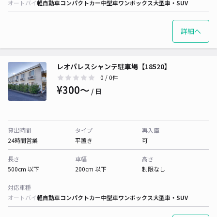
オートバイ
軽自動車
コンパクトカー
中型車
ワンボックス
大型車・SUV
詳細へ
レオパレスシャンテ駐車場【18520】
0
/ 0件
¥300〜
/ 日
貸出時間
タイプ
再入庫
24時間営業
平置き
可
長さ
車幅
高さ
500cm 以下
200cm 以下
制限なし
対応車種
オートバイ
軽自動車
コンパクトカー
中型車
ワンボックス
大型車・SUV