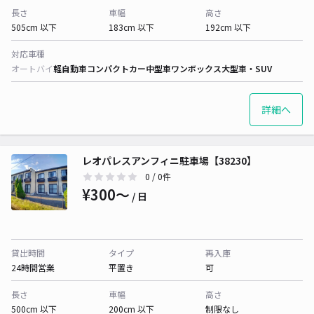
長さ
車幅
高さ
505cm 以下
183cm 以下
192cm 以下
対応車種
オートバイ
軽自動車
コンパクトカー
中型車
ワンボックス
大型車・SUV
詳細へ
レオパレスアンフィニ駐車場【38230】
0
/ 0件
¥300〜
/ 日
貸出時間
タイプ
再入庫
24時間営業
平置き
可
長さ
車幅
高さ
500cm 以下
200cm 以下
制限なし