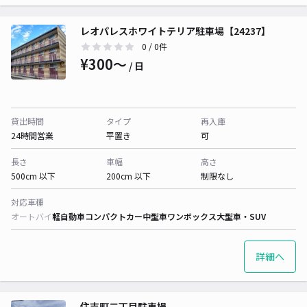
レオパレスホワイトテリア駐車場【24237】
0
/ 0件
¥300〜
/ 日
貸出時間
タイプ
再入庫
24時間営業
平置き
可
長さ
車幅
高さ
500cm 以下
200cm 以下
制限なし
対応車種
オートバイ
軽自動車
コンパクトカー
中型車
ワンボックス
大型車・SUV
詳細へ
住吉町二丁目駐車場