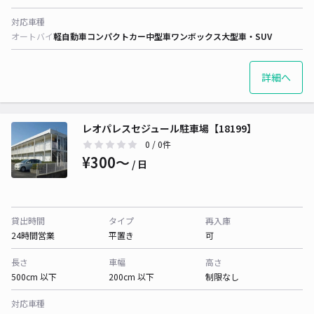
対応車種
オートバイ
軽自動車
コンパクトカー
中型車
ワンボックス
大型車・SUV
詳細へ
レオパレスセジュール駐車場【18199】
0
/ 0件
¥300〜
/ 日
貸出時間
タイプ
再入庫
24時間営業
平置き
可
長さ
車幅
高さ
500cm 以下
200cm 以下
制限なし
対応車種