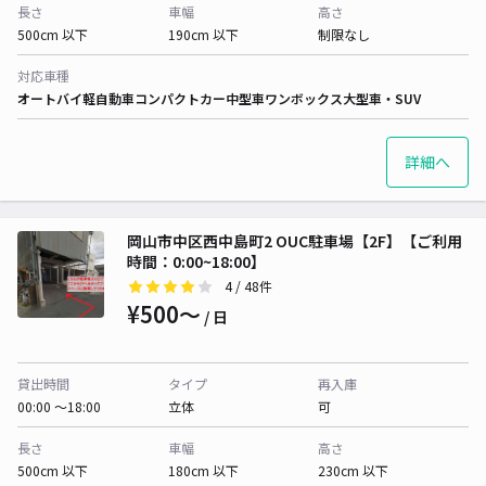
長さ
車幅
高さ
500cm 以下
190cm 以下
制限なし
対応車種
オートバイ
軽自動車
コンパクトカー
中型車
ワンボックス
大型車・SUV
詳細へ
岡山市中区西中島町2 OUC駐車場【2F】【ご利用
時間：0:00~18:00】
4
/ 48件
¥500〜
/ 日
貸出時間
タイプ
再入庫
00:00 〜18:00
立体
可
長さ
車幅
高さ
500cm 以下
180cm 以下
230cm 以下