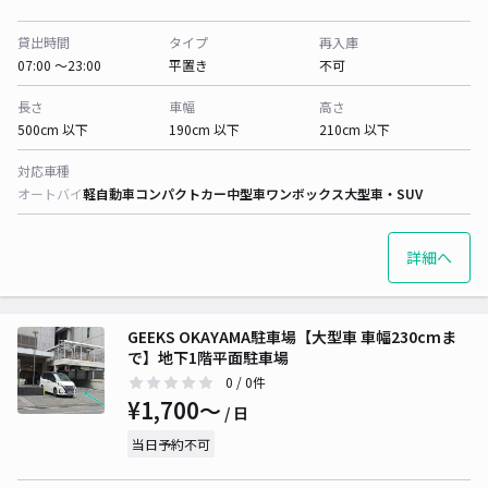
貸出時間
タイプ
再入庫
07:00 〜23:00
平置き
不可
長さ
車幅
高さ
500cm 以下
190cm 以下
210cm 以下
対応車種
オートバイ
軽自動車
コンパクトカー
中型車
ワンボックス
大型車・SUV
詳細へ
GEEKS OKAYAMA駐車場【大型車 車幅230cmま
で】地下1階平面駐車場
0
/ 0件
¥1,700〜
/ 日
当日予約不可