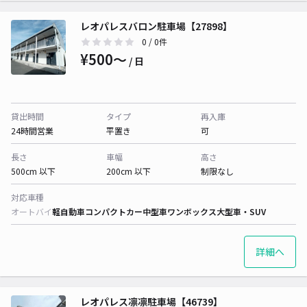
レオパレスバロン駐車場【27898】
0
/ 0件
¥500〜
/ 日
貸出時間
タイプ
再入庫
24時間営業
平置き
可
長さ
車幅
高さ
500cm 以下
200cm 以下
制限なし
対応車種
オートバイ
軽自動車
コンパクトカー
中型車
ワンボックス
大型車・SUV
詳細へ
レオパレス凛凛駐車場【46739】