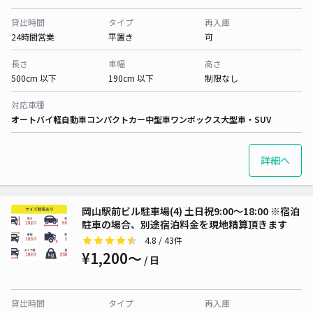
貸出時間
タイプ
再入庫
24時間営業
平置き
可
長さ
車幅
高さ
500cm 以下
190cm 以下
制限なし
対応車種
オートバイ
軽自動車
コンパクトカー
中型車
ワンボックス
大型車・SUV
詳細へ
岡山駅前ビル駐車場(4) 土日祝9:00～18:00 ※宿泊
駐車の場合、別途宿泊料金を現地精算頂きます
4.8
/ 43件
¥1,200〜
/ 日
貸出時間
タイプ
再入庫