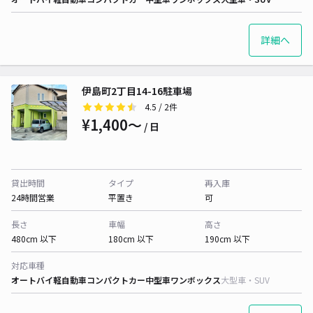
詳細へ
伊島町2丁目14-16駐車場
4.5
/ 2件
¥1,400〜
/ 日
貸出時間
タイプ
再入庫
24時間営業
平置き
可
長さ
車幅
高さ
480cm 以下
180cm 以下
190cm 以下
対応車種
オートバイ
軽自動車
コンパクトカー
中型車
ワンボックス
大型車・SUV