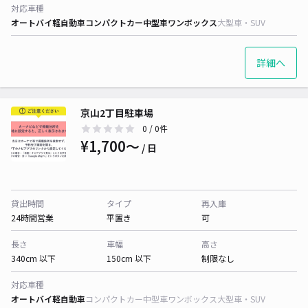
対応車種
オートバイ
軽自動車
コンパクトカー
中型車
ワンボックス
大型車・SUV
詳細へ
京山2丁目駐車場
0
/ 0件
¥1,700〜
/ 日
貸出時間
タイプ
再入庫
24時間営業
平置き
可
長さ
車幅
高さ
340cm 以下
150cm 以下
制限なし
対応車種
オートバイ
軽自動車
コンパクトカー
中型車
ワンボックス
大型車・SUV