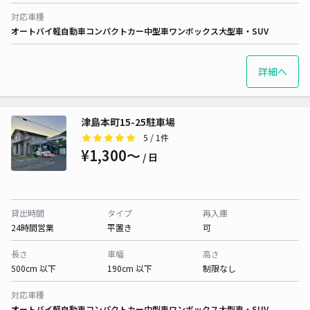
対応車種
オートバイ
軽自動車
コンパクトカー
中型車
ワンボックス
大型車・SUV
詳細へ
津島本町15-25駐車場
5
/ 1件
¥1,300〜
/ 日
貸出時間
タイプ
再入庫
24時間営業
平置き
可
長さ
車幅
高さ
500cm 以下
190cm 以下
制限なし
対応車種
オートバイ
軽自動車
コンパクトカー
中型車
ワンボックス
大型車・SUV