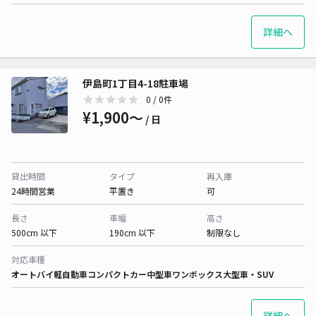
詳細へ
伊島町1丁目4-18駐車場
0
/ 0件
¥1,900〜
/ 日
貸出時間
タイプ
再入庫
24時間営業
平置き
可
長さ
車幅
高さ
500cm 以下
190cm 以下
制限なし
対応車種
オートバイ
軽自動車
コンパクトカー
中型車
ワンボックス
大型車・SUV
詳細へ