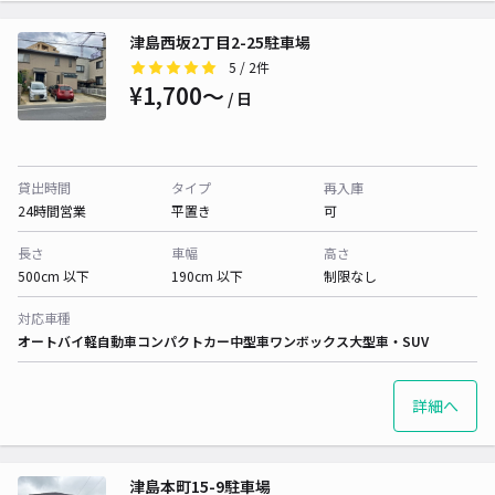
津島西坂2丁目2-25駐車場
5
/ 2件
¥1,700〜
/ 日
貸出時間
タイプ
再入庫
24時間営業
平置き
可
長さ
車幅
高さ
500cm 以下
190cm 以下
制限なし
対応車種
オートバイ
軽自動車
コンパクトカー
中型車
ワンボックス
大型車・SUV
詳細へ
津島本町15-9駐車場