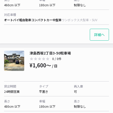
460cm 以下
180cm 以下
制限なし
対応車種
オートバイ
軽自動車
コンパクトカー
中型車
ワンボックス
大型車・SUV
詳細へ
津島西坂2丁目3-50駐車場
0
/ 0件
¥1,600〜
/ 日
貸出時間
タイプ
再入庫
24時間営業
平置き
可
長さ
車幅
高さ
480cm 以下
180cm 以下
制限なし