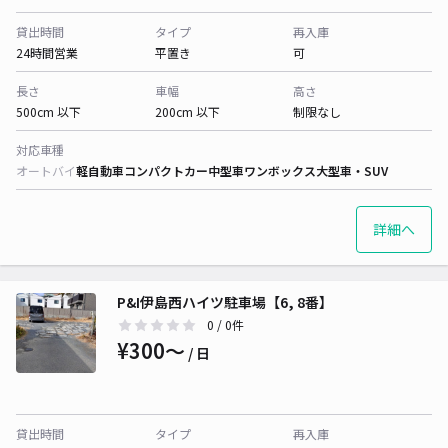
貸出時間
タイプ
再入庫
24時間営業
平置き
可
長さ
車幅
高さ
500cm 以下
200cm 以下
制限なし
対応車種
オートバイ
軽自動車
コンパクトカー
中型車
ワンボックス
大型車・SUV
詳細へ
P&I伊島西ハイツ駐車場【6, 8番】
0
/ 0件
¥300〜
/ 日
貸出時間
タイプ
再入庫