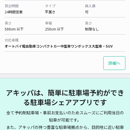
貸出時間
タイプ
再入庫
24時間営業
平置き
可
長さ
車幅
高さ
500cm 以下
250cm 以下
制限なし
対応車種
オートバイ
軽自動車
コンパクトカー
中型車
ワンボックス
大型車・SUV
詳細へ
アキッパは、簡単に駐車場予約ができ
る駐車場シェアアプリです
全て予約制駐車場・事前お支払いのためスムーズにご利用当日の
駐車が可能です。
また、アキッパの持つ豊富な駐車場拠点から、目的地に近い駐車