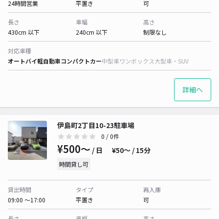
24時間営業
平置き
可
長さ
車幅
高さ
430cm 以下
240cm 以下
制限なし
対応車種
オートバイ
軽自動車
コンパクトカー
中型車
ワンボックス
大型車・SUV
詳細へ
伊島町2丁目10-23駐車場
0
/ 0件
¥500〜
/ 日
¥50〜 / 15分
時間貸し可
貸出時間
タイプ
再入庫
09:00 〜17:00
平置き
可
長さ
車幅
高さ