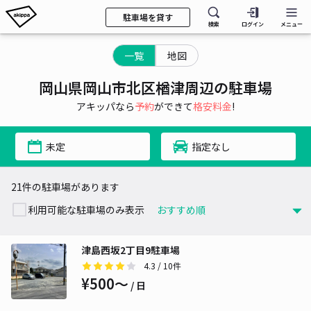
駐車場を貸す
検索
ログイン
メニュー
一覧
地図
岡山県岡山市北区楢津周辺の駐車場
アキッパなら
予約
ができて
格安料金
!
未定
指定なし
21件の駐車場があります
利用可能な駐車場のみ表示
津島西坂2丁目9駐車場
4.3
/ 10件
¥500〜
/ 日