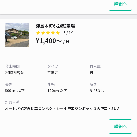
詳細へ
津島本町6-26駐車場
5
/ 1件
¥1,400〜
/ 日
貸出時間
タイプ
再入庫
24時間営業
平置き
可
長さ
車幅
高さ
500cm 以下
190cm 以下
制限なし
対応車種
オートバイ
軽自動車
コンパクトカー
中型車
ワンボックス
大型車・SUV
詳細へ