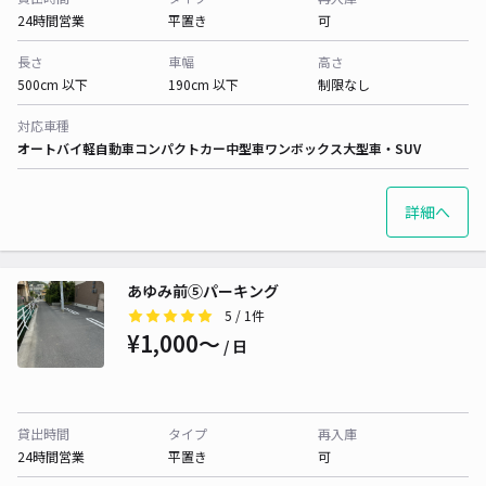
24時間営業
平置き
可
長さ
車幅
高さ
500cm 以下
190cm 以下
制限なし
対応車種
オートバイ
軽自動車
コンパクトカー
中型車
ワンボックス
大型車・SUV
詳細へ
あゆみ前⑤パーキング
5
/ 1件
¥1,000〜
/ 日
貸出時間
タイプ
再入庫
24時間営業
平置き
可