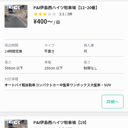
P&I伊島西ハイツ駐車場【12~20番】
3.3
/ 3件
¥400〜
/ 日
貸出時間
タイプ
再入庫
24時間営業
平置き
可
長さ
車幅
高さ
500cm 以下
250cm 以下
制限なし
対応車種
オートバイ
軽自動車
コンパクトカー
中型車
ワンボックス
大型車・SUV
詳細へ
P&I伊島西ハイツ駐車場【19】