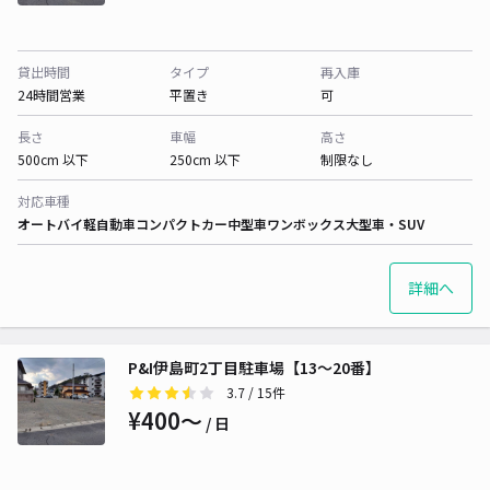
貸出時間
タイプ
再入庫
24時間営業
平置き
可
長さ
車幅
高さ
500cm 以下
250cm 以下
制限なし
対応車種
オートバイ
軽自動車
コンパクトカー
中型車
ワンボックス
大型車・SUV
詳細へ
P&I伊島町2丁目駐車場【13〜20番】
3.7
/ 15件
¥400〜
/ 日