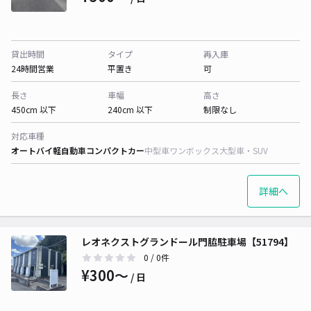
貸出時間
タイプ
再入庫
24時間営業
平置き
可
長さ
車幅
高さ
450cm 以下
240cm 以下
制限なし
対応車種
オートバイ
軽自動車
コンパクトカー
中型車
ワンボックス
大型車・SUV
詳細へ
レオネクストグランドール門脇駐車場【51794】
0
/ 0件
¥300〜
/ 日