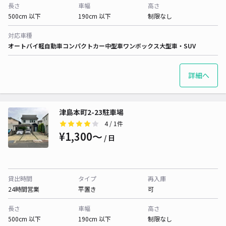
長さ
車幅
高さ
500cm 以下
190cm 以下
制限なし
対応車種
オートバイ
軽自動車
コンパクトカー
中型車
ワンボックス
大型車・SUV
詳細へ
津島本町2-23駐車場
4
/ 1件
¥1,300〜
/ 日
貸出時間
タイプ
再入庫
24時間営業
平置き
可
長さ
車幅
高さ
500cm 以下
190cm 以下
制限なし