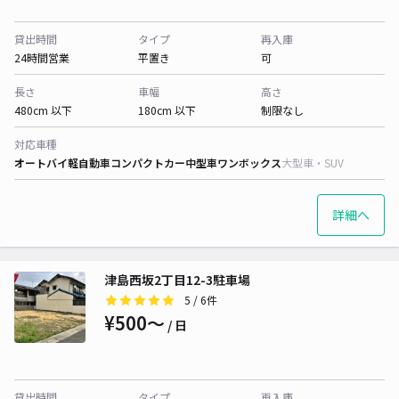
貸出時間
タイプ
再入庫
24時間営業
平置き
可
長さ
車幅
高さ
480cm 以下
180cm 以下
制限なし
対応車種
オートバイ
軽自動車
コンパクトカー
中型車
ワンボックス
大型車・SUV
詳細へ
津島西坂2丁目12-3駐車場
5
/ 6件
¥500〜
/ 日
貸出時間
タイプ
再入庫