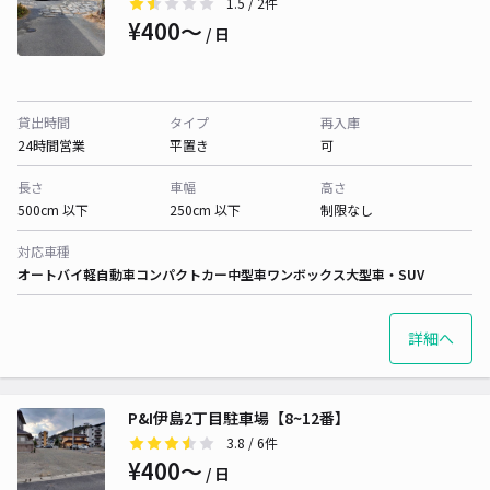
1.5
/ 2件
¥400〜
/ 日
貸出時間
タイプ
再入庫
24時間営業
平置き
可
長さ
車幅
高さ
500cm 以下
250cm 以下
制限なし
対応車種
オートバイ
軽自動車
コンパクトカー
中型車
ワンボックス
大型車・SUV
詳細へ
P&I伊島2丁目駐車場【8~12番】
3.8
/ 6件
¥400〜
/ 日