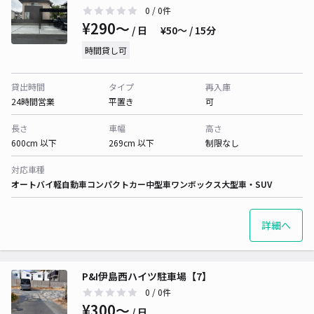
0
/ 0件
¥290〜
/ 日
¥50〜 / 15分
時間貸し可
貸出時間
タイプ
再入庫
24時間営業
平置き
可
長さ
車幅
高さ
600cm 以下
269cm 以下
制限なし
対応車種
オートバイ
軽自動車
コンパクトカー
中型車
ワンボックス
大型車・SUV
詳細へ
P&I伊島西ハイツ駐車場【7】
0
/ 0件
¥300〜
/ 日