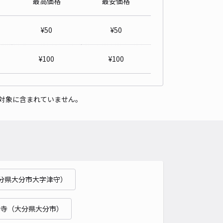
最高価格
最安価格
¥
50
¥
50
¥
100
¥
100
対象に含まれていません。
分県大分市大字津守）
土寺（大分県大分市）