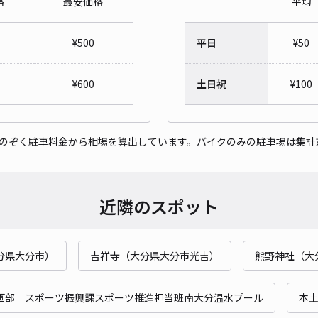
格
最安価格
平均
¥
500
平日
¥
50
¥
600
土日祝
¥
100
をのぞく駐車料金から相場を算出しています。バイクのみの駐車場は集計
近隣のスポット
分県大分市）
吉祥寺（大分県大分市光吉）
熊野神社（大
画部 スポーツ振興課スポーツ推進担当班南大分温水プール
本