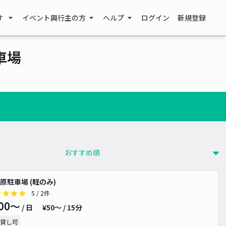
す
イベント興行主の方
ヘルプ
ログイン
新規登録
車場
原駐車場 (軽のみ)
5
/ 2件
00〜
/ 日
¥50〜 / 15分
貸し可