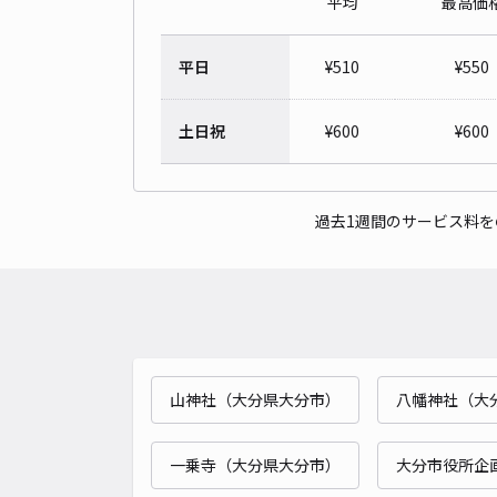
平均
最高価
平日
¥
510
¥
550
土日祝
¥
600
¥
600
過去1週間のサービス料
山神社（大分県大分市）
八幡神社（大
一乗寺（大分県大分市）
大分市役所企