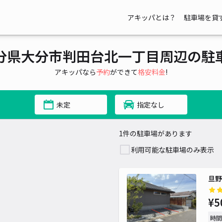
アキッパとは？
駐車場を貸
分県大分市判田台北一丁目周辺の駐
アキッパなら
予約
ができて
格安料金
!
未定
指定なし
1件の駐車場があります
利用可能な駐車場のみ表示
旦野
¥5
時間