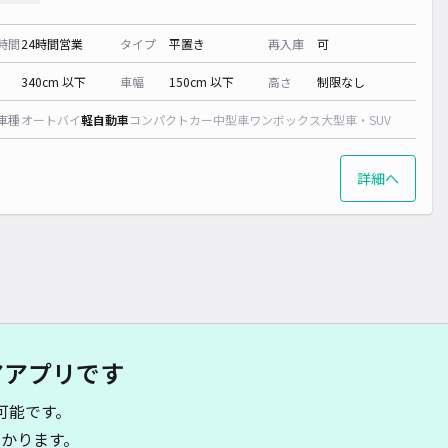
時間
24時間営業
タイプ
平置き
再入庫
可
340cm 以下
車幅
150cm 以下
高さ
制限なし
車種
オートバイ
軽自動車
コンパクトカー
中型車
ワンボックス
大型車・SUV
詳細へ
アアプリです
可能です。
かります。