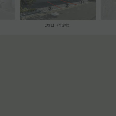
1
枚目 （
全
2
枚
）