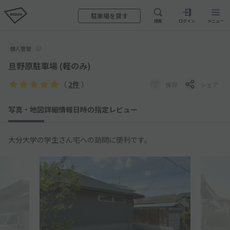
駐車場を貸す
検索
ログイン
メニュー
個人管理
旦野原駐車場 (軽のみ)
（
2件
）
保存
シェア
写真・地図
詳細情報
日時の指定
レビュー
大分大学の学生さん宅への訪問に便利です。