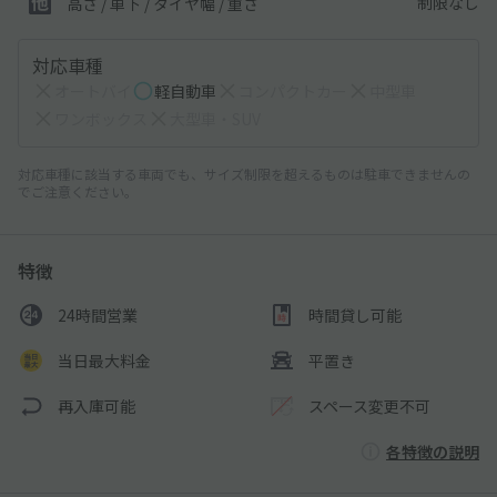
制限なし
高さ / 車下 / タイヤ幅 /
重さ
対応車種
オートバイ
軽自動車
コンパクトカー
中型車
ワンボックス
大型車・SUV
対応車種に該当する車両でも、サイズ制限を超えるものは駐車できませんの
でご注意ください。
特徴
24時間営業
時間貸し可能
当日最大料金
平置き
再入庫可能
スペース変更不可
各特徴の説明