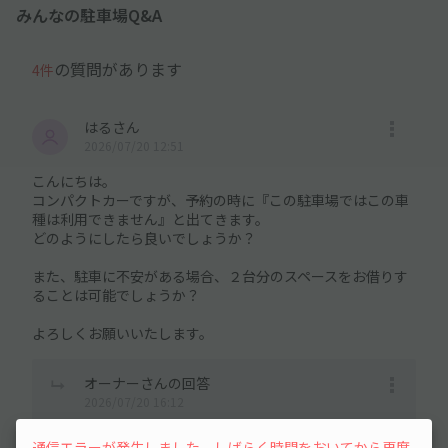
みんなの駐車場Q&A
の質問があります
4件
はるさん
2026/07/20 12:51
こんにちは。
コンパクトカーですが、予約の時に『この駐車場ではこの車
種は利用できません』と出てきます。
どのようにしたら良いでしょうか？
また、駐車に不安がある場合、２台分のスペースをお借りす
ることは可能でしょうか？
よろしくお願いいたします。
オーナーさんの回答
2026/07/20 16:12
ご自身の登録情報の変更で表示されます。
通信エラーが発生しました。しばらく時間をおいてから再度
2台分まとめてはアプリ上機能がございませんので