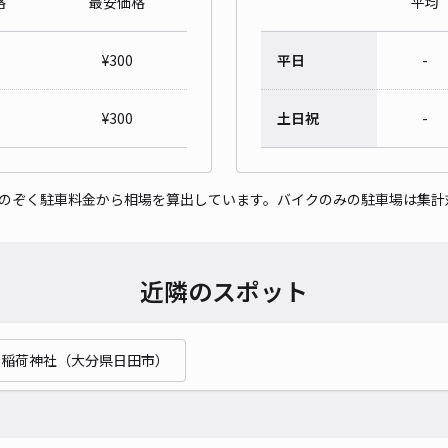
格
最安価格
平均
¥
300
平日
-
¥
300
土日祝
-
をのぞく駐車料金から相場を算出しています。バイクのみの駐車場は集計
近隣のスポット
稲荷神社（大分県日田市）