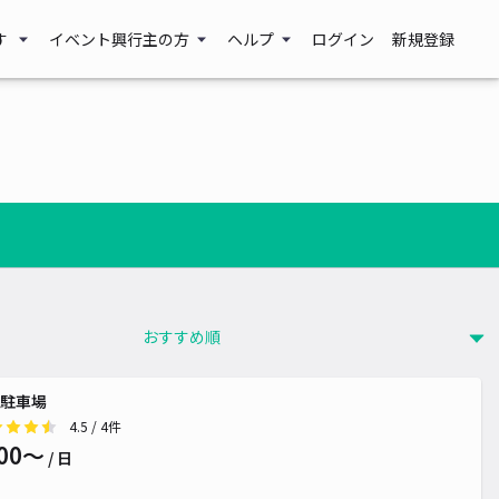
す
イベント興行主の方
ヘルプ
ログイン
新規登録
駐車場
4.5
/ 4件
00〜
/ 日