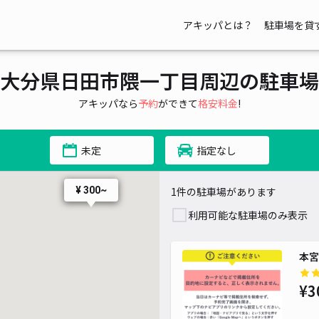
アキッパとは？
駐車場を貸
大分県日田市隈一丁目周辺の駐車場
アキッパなら
予約
ができて
格安料金
!
未定
指定なし
1件の駐車場があります
¥ 300~
利用可能な駐車場のみ表示
本宮
¥3