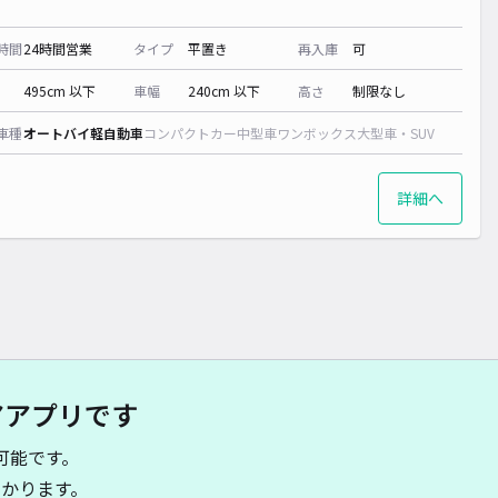
時間
24時間営業
タイプ
平置き
再入庫
可
495cm 以下
車幅
240cm 以下
高さ
制限なし
車種
オートバイ
軽自動車
コンパクトカー
中型車
ワンボックス
大型車・SUV
詳細へ
アアプリです
可能です。
かります。