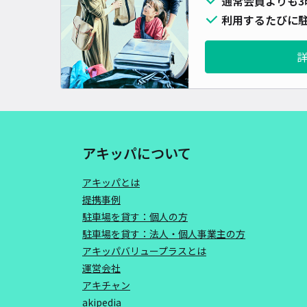
通常会員よりも3
利用するたびに駐
アキッパについて
アキッパとは
提携事例
駐車場を貸す：個人の方
駐車場を貸す：法人・個人事業主の方
アキッパバリュープラスとは
運営会社
アキチャン
akipedia