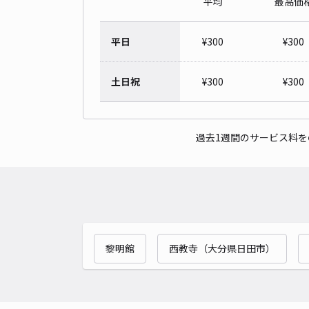
平均
最高価
平日
¥
300
¥
300
土日祝
¥
300
¥
300
過去1週間のサービス料
黎明館
西教寺（大分県日田市）