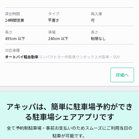
貸出時間
タイプ
再入庫
24時間営業
平置き
可
長さ
車幅
高さ
495cm 以下
240cm 以下
制限なし
対応車種
オートバイ
軽自動車
コンパクトカー
中型車
ワンボックス
大型車・SUV
詳細へ
アキッパは、簡単に駐車場予約ができ
る駐車場シェアアプリです
全て予約制駐車場・事前お支払いのためスムーズにご利用当日の
駐車が可能です。