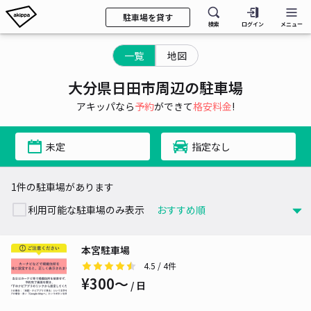
駐車場を貸す
検索
ログイン
メニュー
一覧
地図
大分県日田市周辺の駐車場
アキッパなら
予約
ができて
格安料金
!
未定
指定なし
1件の駐車場があります
利用可能な駐車場のみ表示
本宮駐車場
4.5
/ 4件
¥300〜
/ 日