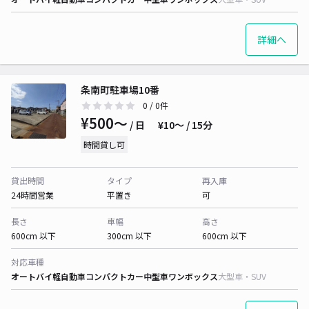
詳細へ
条南町駐車場10番
0
/ 0件
¥500〜
/ 日
¥10〜 / 15分
時間貸し可
貸出時間
タイプ
再入庫
24時間営業
平置き
可
長さ
車幅
高さ
600cm 以下
300cm 以下
600cm 以下
対応車種
オートバイ
軽自動車
コンパクトカー
中型車
ワンボックス
大型車・SUV