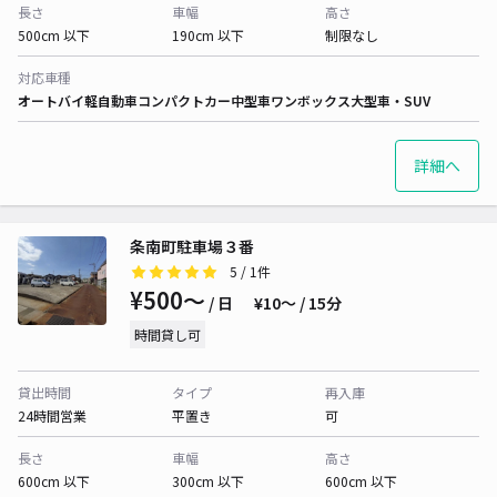
長さ
車幅
高さ
500cm 以下
190cm 以下
制限なし
対応車種
オートバイ
軽自動車
コンパクトカー
中型車
ワンボックス
大型車・SUV
詳細へ
条南町駐車場３番
5
/ 1件
¥500〜
/ 日
¥10〜 / 15分
時間貸し可
貸出時間
タイプ
再入庫
24時間営業
平置き
可
長さ
車幅
高さ
600cm 以下
300cm 以下
600cm 以下