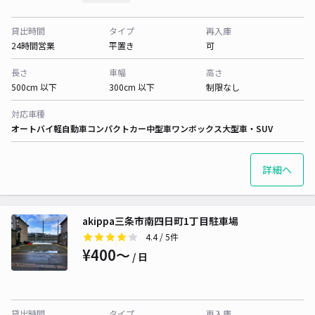
貸出時間
タイプ
再入庫
24時間営業
平置き
可
長さ
車幅
高さ
500cm 以下
300cm 以下
制限なし
対応車種
オートバイ
軽自動車
コンパクトカー
中型車
ワンボックス
大型車・SUV
詳細へ
akippa三条市南四日町1丁目駐車場
4.4
/ 5件
¥400〜
/ 日
貸出時間
タイプ
再入庫