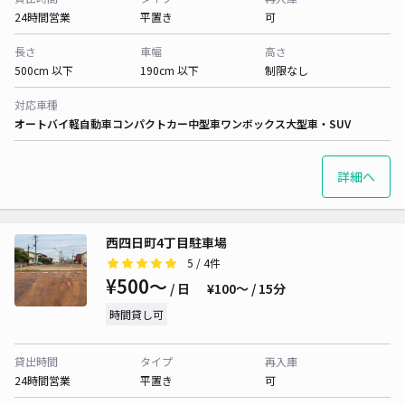
24時間営業
平置き
可
長さ
車幅
高さ
500cm 以下
190cm 以下
制限なし
対応車種
オートバイ
軽自動車
コンパクトカー
中型車
ワンボックス
大型車・SUV
詳細へ
西四日町4丁目駐車場
5
/ 4件
¥500〜
/ 日
¥100〜 / 15分
時間貸し可
貸出時間
タイプ
再入庫
24時間営業
平置き
可