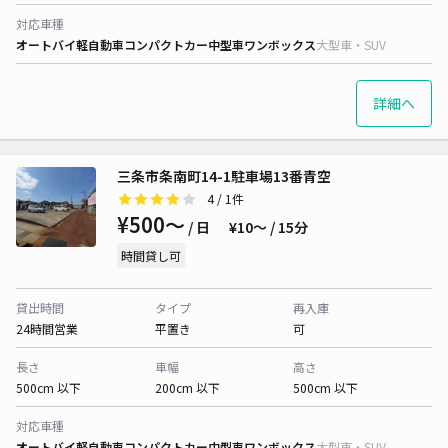
対応車種
オートバイ
軽自動車
コンパクトカー
中型車
ワンボックス
大型車・SUV
詳細へ
三条市条南町14-1駐車場13番青空
4
/ 1件
¥500〜
/ 日
¥10〜 / 15分
時間貸し可
貸出時間
タイプ
再入庫
24時間営業
平置き
可
長さ
車幅
高さ
500cm 以下
200cm 以下
500cm 以下
対応車種
オートバイ
軽自動車
コンパクトカー
中型車
ワンボックス
大型車・SUV