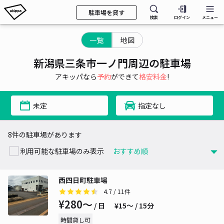
駐車場を貸す
検索
ログイン
メニュー
一覧
地図
新潟県三条市一ノ門周辺の駐車場
アキッパなら
予約
ができて
格安料金
!
未定
指定なし
8件の駐車場があります
利用可能な駐車場のみ表示
西四日町駐車場
4.7
/ 11件
¥280〜
/ 日
¥15〜 / 15分
時間貸し可