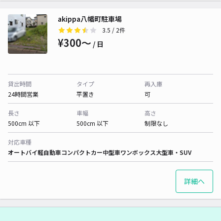
akippa八幡町駐車場
3.5
/ 2件
¥300〜
/ 日
貸出時間
タイプ
再入庫
24時間営業
平置き
可
長さ
車幅
高さ
500cm 以下
500cm 以下
制限なし
対応車種
オートバイ
軽自動車
コンパクトカー
中型車
ワンボックス
大型車・SUV
詳細へ