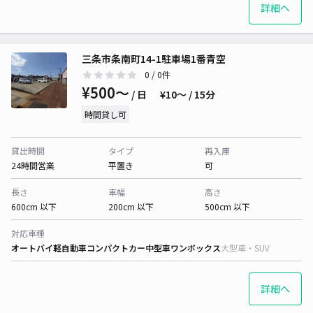
詳細へ
三条市条南町14-1駐車場1番青空
0
/ 0件
¥500〜
/ 日
¥10〜 / 15分
時間貸し可
貸出時間
タイプ
再入庫
24時間営業
平置き
可
長さ
車幅
高さ
600cm 以下
200cm 以下
500cm 以下
対応車種
オートバイ
軽自動車
コンパクトカー
中型車
ワンボックス
大型車・SUV
詳細へ