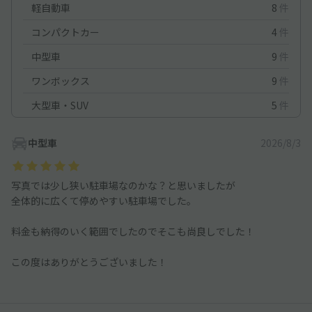
軽自動車
8
件
コンパクトカー
4
件
中型車
9
件
ワンボックス
9
件
大型車・SUV
5
件
中型車
2026/8/3
写真では少し狭い駐車場なのかな？と思いましたが
全体的に広くて停めやすい駐車場でした。
料金も納得のいく範囲でしたのでそこも尚良しでした！
この度はありがとうございました！