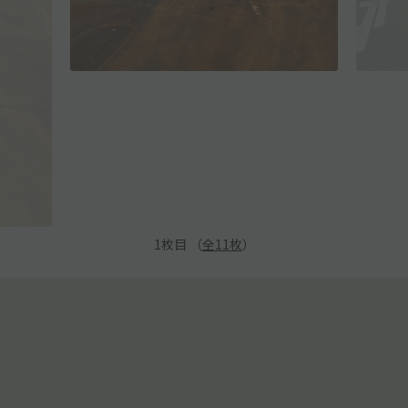
1
枚目 （
全
11
枚
）