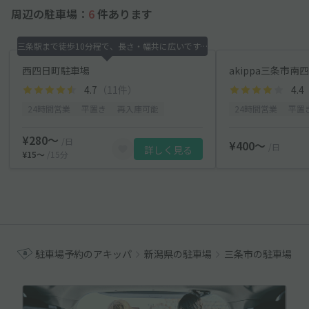
周辺の駐車場：
6
件あります
三条駅まで徒歩10分程で、長さ・幅共に広いです。
西四日町駐車場
akippa三条市
4.7
（11件）
4.4
24時間営業
平置き
再入庫可能
24時間営業
平置
¥280〜
/日
¥400〜
/日
詳しく見る
¥15〜
/15分
駐車場予約のアキッパ
新潟県の駐車場
三条市の駐車場