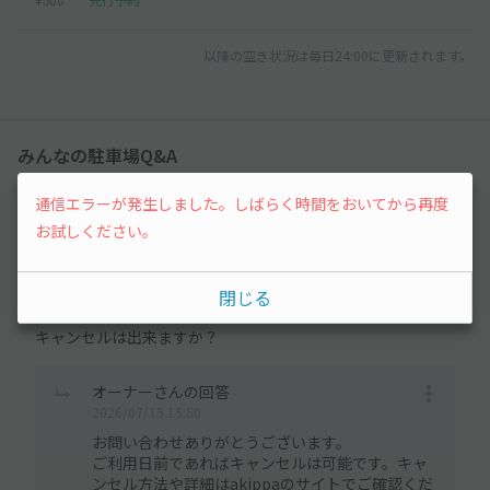
以降の空き状況は毎日24:00に更新されます。
みんなの駐車場Q&A
通信エラーが発生しました。しばらく時間をおいてから再度
の質問があります
1件
お試しください。
user_f5b8b7さん
閉じる
2026/07/15 15:04
キャンセルは出来ますか？
オーナーさんの回答
2026/07/15 15:50
お問い合わせありがとうございます。
ご利用日前であればキャンセルは可能です。キャ
ンセル方法や詳細はakippaのサイトでご確認くだ