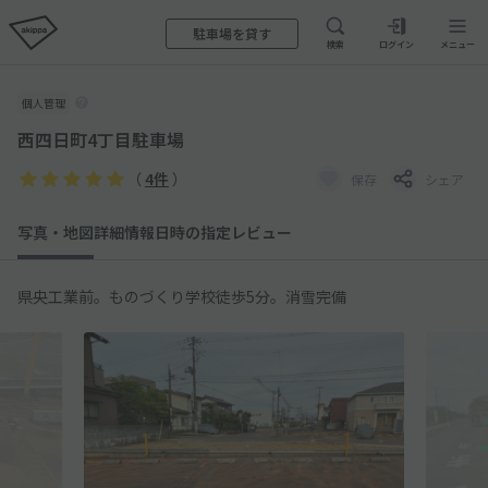
駐車場を貸す
検索
ログイン
メニュー
個人管理
西四日町4丁目駐車場
（
4件
）
保存
シェア
写真・地図
詳細情報
日時の指定
レビュー
県央工業前。ものづくり学校徒歩5分。消雪完備