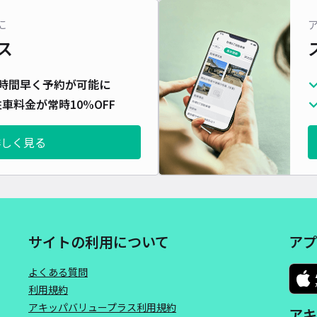
対応
に
ス
時間早く予約が可能に
車料金が常時10%OFF
中山
¥5
詳しく見る
時間
貸出
長さ
サイトの利用について
アプ
対応
よくある質問
利用規約
アキッパバリュープラス利用規約
アキ