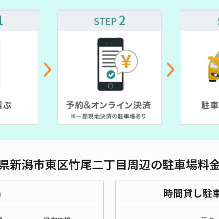
対応
¥ 500~
¥ 500~
新潟
¥3
貸出
長さ
県新潟市東区竹尾二丁目周辺の駐車場料
対応
場
時間貸し駐