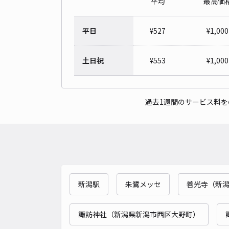
平均
最高価
平日
¥
527
¥
1,000
土日祝
¥
553
¥
1,000
過去1週間のサービス料
新潟駅
朱鷺メッセ
善光寺（新
諏訪神社（新潟県新潟市西区大野町）