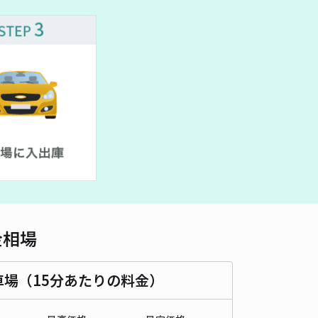
車種
オートバイ
軽自動車
コンパクトカー
中型車
ワンボックス
大型車・SUV
詳細へ
車両センター
4.8
/ 5件
00〜
/ 日
時間
24時間営業
タイプ
平置き
再入庫
不可
500cm 以下
車幅
250cm 以下
高さ
230cm 以下
金相場
車種
オートバイ
軽自動車
コンパクトカー
中型車
ワンボックス
大型車・SUV
車場（15分あたりの料金）
詳細へ