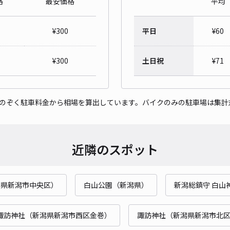
格
最安価格
平均
上木
¥
300
平日
¥
60
¥5
¥
300
土日祝
¥
71
貸出
をのぞく駐車料金から相場を算出しています。バイクのみの駐車場は集計
長さ
対応
近隣のスポット
潟県新潟市中央区）
白山公園（新潟県）
新潟総鎮守 白山
はな
¥5
諏訪神社（新潟県新潟市西区金巻）
諏訪神社（新潟県新潟市北