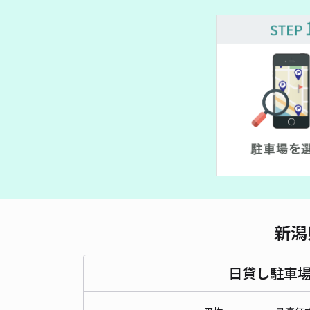
新潟
日貸し駐車