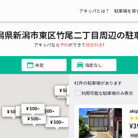
アキッパとは？
駐車場を貸
¥ 500~
潟県新潟市東区竹尾二丁目周辺の駐
アキッパなら
予約
ができて
格安料金
!
¥ 500~
¥ 500~
¥ 300~
未定
指定なし
¥ 
41件の駐車場があります
¥ 1,000~
¥ 500~
¥ 500~
利用可能な駐車場のみ表示
¥ 500~
¥ 500~
¥ 500~
¥ 500~
¥ 500~
¥ 500~
¥
ak
¥ 500~
¥ 500~
¥ 500~
¥ 500~
¥ 500~
¥ 500~
¥3
時間