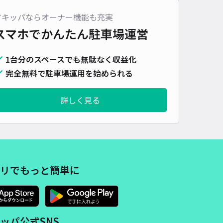
車種
オートバイ
軽自動車
コンパクトカー
中型車
ワンボックス
大型車・SUV
アキッパならオーナー機能も充実
スマホでかんたん
駐車場運営
詳細へ
1台分のスペースでも無駄なく収益化
完全無料で駐車場運用を始められる
8丁目 融雪パイプがある駐車場
0
/ 0件
00〜
詳しく見る
/ 日
¥100〜 / 15分
貸し可
時間
24時間営業
タイプ
平置き
再入庫
可
450cm 以下
車幅
300cm 以下
高さ
制限なし
リでもっと簡単に
車種
オートバイ
軽自動車
コンパクトカー
中型車
ワンボックス
大型車・SUV
詳細へ
ッパ公式SNS