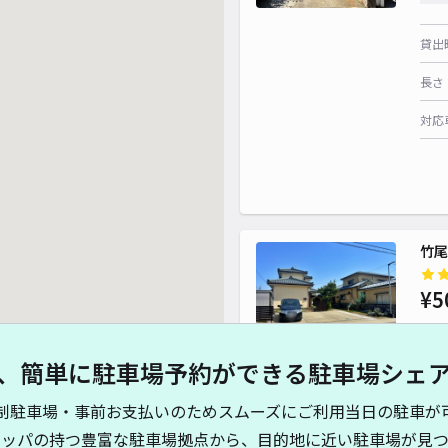
貸出
長さ
対応
¥ 
竹尾
¥5
、簡単に駐車場予約ができる駐車場シェ
貸出
制駐車場・事前お支払いのためスムーズにご利用当日の駐車が
長さ
キッパの持つ豊富な駐車場拠点から、目的地に近い駐車場が見つ