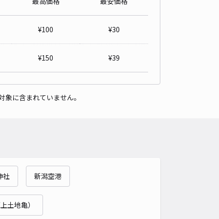
最高価格
最安価格
戸4丁目13 藤村邸☆アキッパ駐車場
5
/ 1件
¥
100
¥
30
00〜
/ 日
¥
150
¥
39
時間
24時間営業
タイプ
平置き
再入庫
可
対象に含まれていません。
550cm 以下
車幅
450cm 以下
高さ
制限なし
車種
オートバイ
軽自動車
コンパクトカー
中型車
ワンボックス
大型車・SUV
詳細へ
神社
新潟空港
みずき1丁目3 田中邸☆アキッパ駐車場
4.8
/ 4件
00〜
区上土地亀）
/ 日