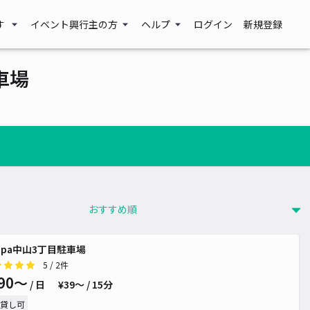
す
イベント興行主の方
ヘルプ
ログイン
新規登録
車場
700~
¥ 500~
¥ 1,000~
 500~
ippa中山3丁目駐車場
5
/ 2件
90〜
/ 日
¥39〜 / 15分
貸し可