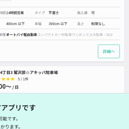
時間
24時間営業
タイプ
平置き
再入庫
可
400cm 以下
車幅
300cm 以下
高さ
制限なし
車種
オートバイ
軽自動車
コンパクトカー
中型車
ワンボックス
大型車・SUV
詳細へ
300~
4丁目3 鷲沢邸☆アキッパ駐車場
5
/ 1件
00〜
/ 日
アアプリです
時間
24時間営業
タイプ
平置き
再入庫
可
可能です。
480cm 以下
車幅
250cm 以下
高さ
制限なし
かります。