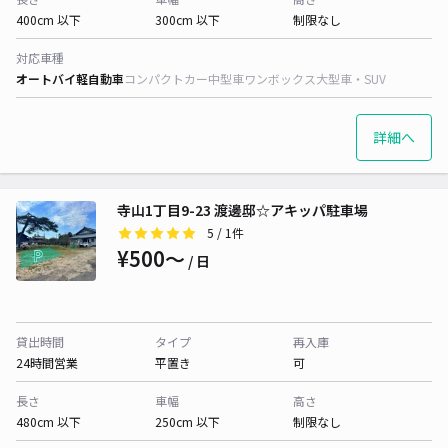
400cm 以下
300cm 以下
制限なし
対応車種
オートバイ
軽自動車
コンパクトカー
中型車
ワンボックス
大型車・SUV
詳細へ
寺山1丁目9-23 渡邊邸☆アキッパ駐車場
5
/ 1件
¥500〜
/ 日
貸出時間
タイプ
再入庫
24時間営業
平置き
可
長さ
車幅
高さ
480cm 以下
250cm 以下
制限なし