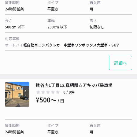
貸出時間
タイプ
再入庫
24時間営業
平置き
可
長さ
車幅
高さ
500cm 以下
200cm 以下
制限なし
対応車種
オートバイ
軽自動車
コンパクトカー
中型車
ワンボックス
大型車・SUV
詳細へ
逢谷内1丁目12 真柄邸☆アキッパ駐車場
0
/ 0件
¥500〜
/ 日
貸出時間
タイプ
再入庫
24時間営業
平置き
可