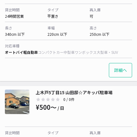
貸出時間
タイプ
再入庫
24時間営業
平置き
可
長さ
車幅
高さ
340cm 以下
220cm 以下
250cm 以下
対応車種
オートバイ
軽自動車
コンパクトカー
中型車
ワンボックス
大型車・SUV
詳細へ
上木戸5丁目15 山田邸☆アキッパ駐車場
0
/ 0件
¥500〜
/ 日
貸出時間
タイプ
再入庫