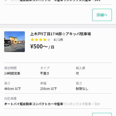
詳細へ
上木戸5丁目17 M邸☆アキッパ駐車場
4
/ 1件
¥500〜
/ 日
貸出時間
タイプ
再入庫
24時間営業
平置き
可
長さ
車幅
高さ
460cm 以下
250cm 以下
制限なし
対応車種
オートバイ
軽自動車
コンパクトカー
中型車
ワンボックス
大型車・SUV