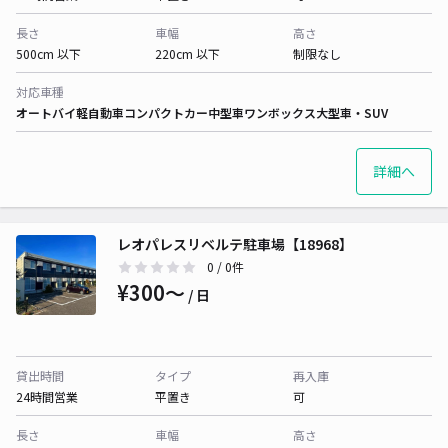
長さ
車幅
高さ
500cm 以下
220cm 以下
制限なし
対応車種
オートバイ
軽自動車
コンパクトカー
中型車
ワンボックス
大型車・SUV
詳細へ
レオパレスリベルテ駐車場【18968】
0
/ 0件
¥300〜
/ 日
貸出時間
タイプ
再入庫
24時間営業
平置き
可
長さ
車幅
高さ