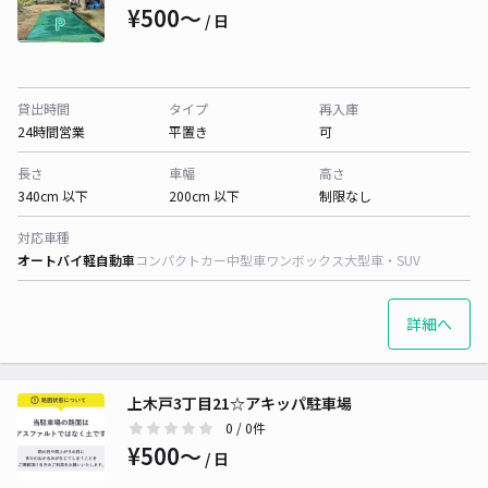
¥500〜
/ 日
貸出時間
タイプ
再入庫
24時間営業
平置き
可
長さ
車幅
高さ
340cm 以下
200cm 以下
制限なし
対応車種
オートバイ
軽自動車
コンパクトカー
中型車
ワンボックス
大型車・SUV
詳細へ
上木戸3丁目21☆アキッパ駐車場
0
/ 0件
¥500〜
/ 日