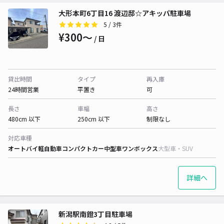
大形本町6丁目16 渡辺邸☆アキッパ駐車場
5
/ 3件
¥300〜
/ 日
貸出時間
タイプ
再入庫
24時間営業
平置き
可
長さ
車幅
高さ
480cm 以下
250cm 以下
制限なし
対応車種
オートバイ
軽自動車
コンパクトカー
中型車
ワンボックス
大型車・SUV
詳細へ
新潟駅南鐙3丁目駐車場