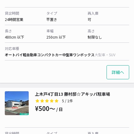
貸出時間
タイプ
再入庫
24時間営業
平置き
可
長さ
車幅
高さ
480cm 以下
250cm 以下
制限なし
対応車種
オートバイ
軽自動車
コンパクトカー
中型車
ワンボックス
大型車・SUV
詳細へ
上木戸4丁目13 藤村邸☆アキッパ駐車場
5
/ 1件
¥500〜
/ 日
貸出時間
タイプ
再入庫