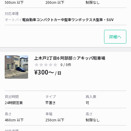
500cm 以下
200cm 以下
制限なし
対応車種
オートバイ
軽自動車
コンパクトカー
中型車
ワンボックス
大型車・SUV
詳細へ
上木戸2丁目6 阿部邸☆アキッパ駐車場
0
/ 0件
¥300〜
/ 日
貸出時間
タイプ
再入庫
24時間営業
平置き
可
長さ
車幅
高さ
460cm 以下
250cm 以下
制限なし
対応車種