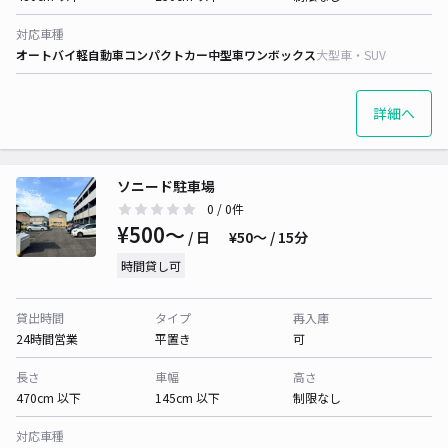
対応車種
オートバイ
軽自動車
コンパクトカー
中型車
ワンボックス
大型車・SUV
詳細へ
ソニード駐車場
0
/ 0件
¥500〜
/ 日
¥50〜 / 15分
時間貸し可
貸出時間
タイプ
再入庫
24時間営業
平置き
可
長さ
車幅
高さ
470cm 以下
145cm 以下
制限なし
対応車種