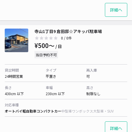
詳細へ
寺山1丁目9 倉田邸☆アキッパ駐車場
0
/ 0件
¥500〜
/ 日
当日予約不可
貸出時間
タイプ
再入庫
24時間営業
平置き
可
長さ
車幅
高さ
430cm 以下
230cm 以下
制限なし
対応車種
オートバイ
軽自動車
コンパクトカー
中型車
ワンボックス
大型車・SUV
詳細へ