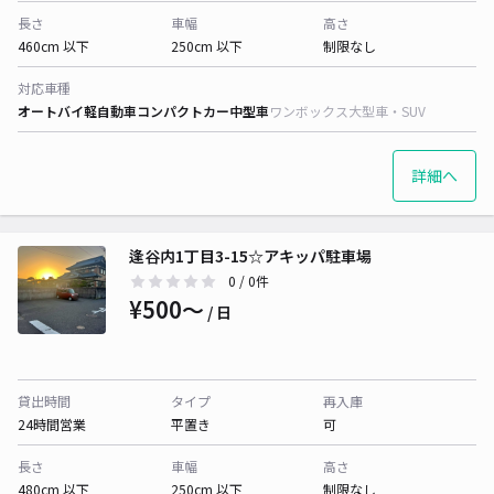
長さ
車幅
高さ
460cm 以下
250cm 以下
制限なし
対応車種
オートバイ
軽自動車
コンパクトカー
中型車
ワンボックス
大型車・SUV
詳細へ
逢谷内1丁目3-15☆アキッパ駐車場
0
/ 0件
¥500〜
/ 日
貸出時間
タイプ
再入庫
24時間営業
平置き
可
長さ
車幅
高さ
480cm 以下
250cm 以下
制限なし