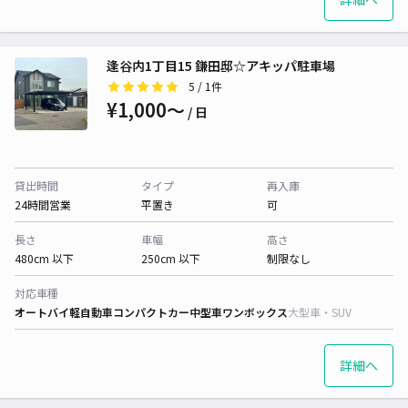
逢谷内1丁目15 鎌田邸☆アキッパ駐車場
5
/ 1件
¥1,000〜
/ 日
貸出時間
タイプ
再入庫
24時間営業
平置き
可
長さ
車幅
高さ
480cm 以下
250cm 以下
制限なし
対応車種
オートバイ
軽自動車
コンパクトカー
中型車
ワンボックス
大型車・SUV
詳細へ