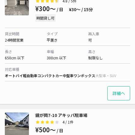
4.8
/ 5件
¥300〜
/ 日
¥30〜 / 15分
時間貸し可
貸出時間
タイプ
再入庫
24時間営業
平置き
可
長さ
車幅
高さ
650cm 以下
300cm 以下
制限なし
対応車種
オートバイ
軽自動車
コンパクトカー
中型車
ワンボックス
大型車・SUV
詳細へ
鏡が岡7-10 アキッパ駐車場
4
/ 1件
¥500〜
/ 日