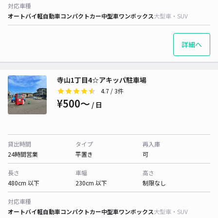
対応車種
オートバイ
軽自動車
コンパクトカー
中型車
ワンボックス
大型車・SUV
詳細へ
寺山1丁目4☆アキッパ駐車場
4.7
/ 3件
¥500〜
/ 日
貸出時間
タイプ
再入庫
24時間営業
平置き
可
長さ
車幅
高さ
480cm 以下
230cm 以下
制限なし
対応車種
オートバイ
軽自動車
コンパクトカー
中型車
ワンボックス
大型車・SUV