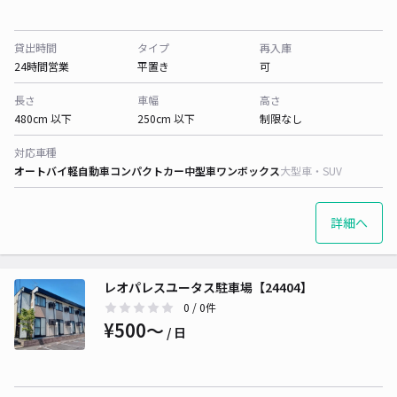
貸出時間
タイプ
再入庫
24時間営業
平置き
可
長さ
車幅
高さ
480cm 以下
250cm 以下
制限なし
対応車種
オートバイ
軽自動車
コンパクトカー
中型車
ワンボックス
大型車・SUV
詳細へ
レオパレスユータス駐車場【24404】
0
/ 0件
¥500〜
/ 日