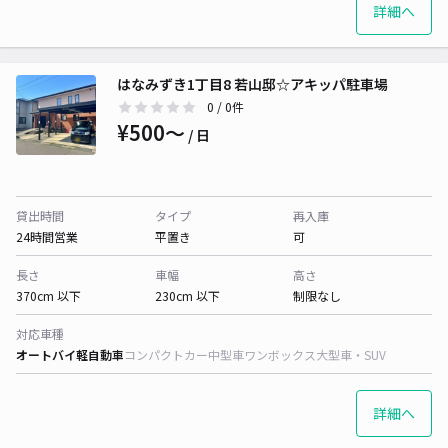
詳細へ
はなみずき1丁目8 若山邸☆アキッパ駐車場
0
/ 0件
¥500〜
/ 日
貸出時間
タイプ
再入庫
24時間営業
平置き
可
長さ
車幅
高さ
370cm 以下
230cm 以下
制限なし
対応車種
オートバイ
軽自動車
コンパクトカー
中型車
ワンボックス
大型車・SUV
詳細へ