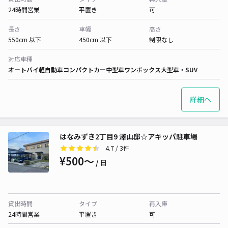
24時間営業
平置き
可
長さ
車幅
高さ
550cm 以下
450cm 以下
制限なし
対応車種
オートバイ
軽自動車
コンパクトカー
中型車
ワンボックス
大型車・SUV
詳細へ
はなみずき2丁目9 澤山邸☆アキッパ駐車場
4.7
/ 3件
¥500〜
/ 日
貸出時間
タイプ
再入庫
24時間営業
平置き
可