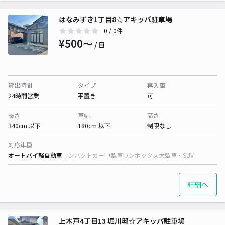
はなみずき1丁目8☆アキッパ駐車場
0
/ 0件
¥500〜
/ 日
貸出時間
タイプ
再入庫
24時間営業
平置き
可
長さ
車幅
高さ
340cm 以下
180cm 以下
制限なし
対応車種
オートバイ
軽自動車
コンパクトカー
中型車
ワンボックス
大型車・SUV
詳細へ
上木戸4丁目13 堀川邸☆アキッパ駐車場