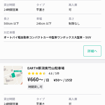
貸出時間
タイプ
再入庫
24時間営業
平置き
可
長さ
車幅
高さ
500cm 以下
240cm 以下
制限なし
対応車種
オートバイ
軽自動車
コンパクトカー
中型車
ワンボックス
大型車・SUV
詳細へ
EARTH新潟紫竹山駐車場
4.6
/ 5件
¥660〜
/ 日
¥50〜 / 15分
時間貸し可
貸出時間
タイプ
再入庫
24時間営業
平置き
可