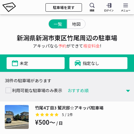
駐車場を貸す
検索
ログイン
メニュー
一覧
地図
新潟県新潟市東区竹尾周辺の駐車場
アキッパなら
予約
ができて
格安料金
!
未定
指定なし
38件の駐車場があります
利用可能な駐車場のみ表示
竹尾4丁目3 鷲沢邸☆アキッパ駐車場
5
/ 1件
¥500〜
/ 日