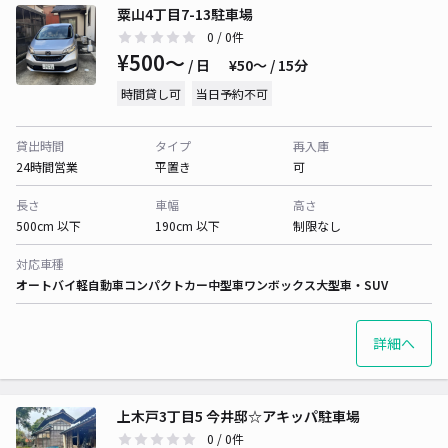
粟山4丁目7-13駐車場
0
/ 0件
¥500〜
/ 日
¥50〜 / 15分
時間貸し可
当日予約不可
貸出時間
タイプ
再入庫
24時間営業
平置き
可
長さ
車幅
高さ
500cm 以下
190cm 以下
制限なし
対応車種
オートバイ
軽自動車
コンパクトカー
中型車
ワンボックス
大型車・SUV
詳細へ
上木戸3丁目5 今井邸☆アキッパ駐車場
0
/ 0件