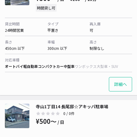
時間貸し可
貸出時間
タイプ
再入庫
24時間営業
平置き
可
長さ
車幅
高さ
450cm 以下
300cm 以下
制限なし
対応車種
オートバイ
軽自動車
コンパクトカー
中型車
ワンボックス
大型車・SUV
詳細へ
寺山1丁目14 長尾邸☆アキッパ駐車場
0
/ 0件
¥500〜
/ 日