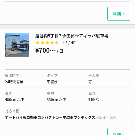
詳細へ
逢谷内5丁目7 永田邸☆アキッパ駐車場
4.8
/ 4件
¥700〜
/ 日
貸出時間
タイプ
再入庫
24時間営業
平置き
可
長さ
車幅
高さ
480cm 以下
330cm 以下
制限なし
対応車種
オートバイ
軽自動車
コンパクトカー
中型車
ワンボックス
大型車・SUV
詳細へ