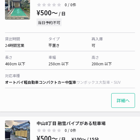
0
/ 0件
¥500〜
/ 日
当日予約不可
貸出時間
タイプ
再入庫
24時間営業
平置き
可
長さ
車幅
高さ
460cm 以下
250cm 以下
200cm 以下
対応車種
オートバイ
軽自動車
コンパクトカー
中型車
ワンボックス
大型車・SUV
詳細へ
中山8丁目 融雪パイプがある駐車場
0
/ 0件
¥500〜
/ 日
¥100〜 / 15分