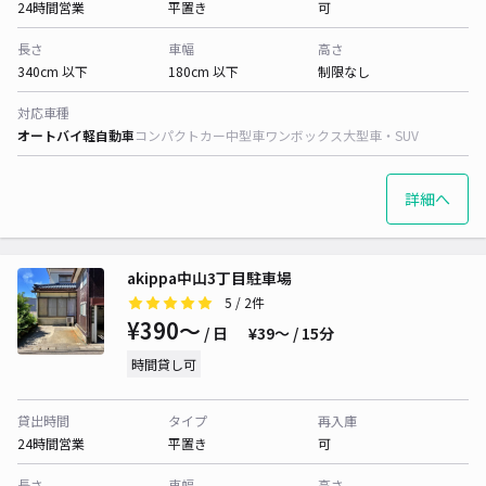
24時間営業
平置き
可
長さ
車幅
高さ
340cm 以下
180cm 以下
制限なし
対応車種
オートバイ
軽自動車
コンパクトカー
中型車
ワンボックス
大型車・SUV
詳細へ
akippa中山3丁目駐車場
5
/ 2件
¥390〜
/ 日
¥39〜 / 15分
時間貸し可
貸出時間
タイプ
再入庫
24時間営業
平置き
可
長さ
車幅
高さ