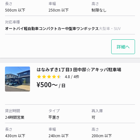
長さ
車幅
高さ
500cm 以下
250cm 以下
制限なし
対応車種
オートバイ
軽自動車
コンパクトカー
中型車
ワンボックス
大型車・SUV
詳細へ
はなみずき1丁目3 田中邸☆アキッパ駐車場
4.8
/ 4件
¥500〜
/ 日
貸出時間
タイプ
再入庫
24時間営業
平置き
可
長さ
車幅
高さ
430cm 以下
240cm 以下
200cm 以下