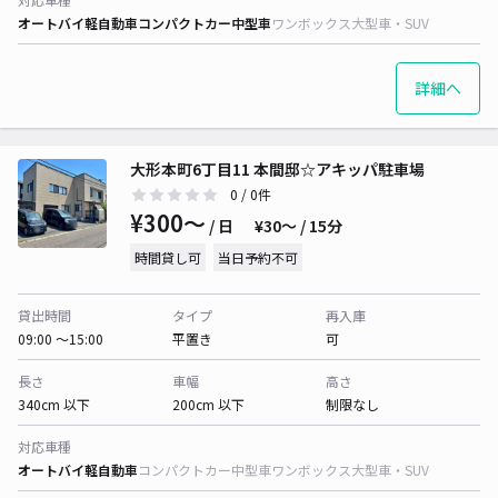
オートバイ
軽自動車
コンパクトカー
中型車
ワンボックス
大型車・SUV
詳細へ
大形本町6丁目11 本間邸☆アキッパ駐車場
0
/ 0件
¥300〜
/ 日
¥30〜 / 15分
時間貸し可
当日予約不可
貸出時間
タイプ
再入庫
09:00 〜15:00
平置き
可
長さ
車幅
高さ
340cm 以下
200cm 以下
制限なし
対応車種
オートバイ
軽自動車
コンパクトカー
中型車
ワンボックス
大型車・SUV