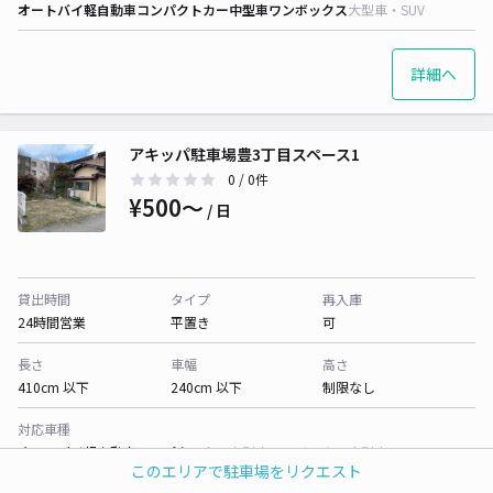
オートバイ
軽自動車
コンパクトカー
中型車
ワンボックス
大型車・SUV
詳細へ
アキッパ駐車場豊3丁目スペース1
0
/ 0件
¥500〜
/ 日
貸出時間
タイプ
再入庫
24時間営業
平置き
可
長さ
車幅
高さ
410cm 以下
240cm 以下
制限なし
対応車種
オートバイ
軽自動車
コンパクトカー
中型車
ワンボックス
大型車・SUV
このエリアで駐車場をリクエスト