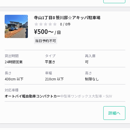
寺山1丁目8 笹川邸☆アキッパ駐車場
0
/ 0件
¥500〜
/ 日
当日予約不可
貸出時間
タイプ
再入庫
24時間営業
平置き
可
長さ
車幅
高さ
430cm 以下
210cm 以下
制限なし
対応車種
オートバイ
軽自動車
コンパクトカー
中型車
ワンボックス
大型車・SUV
詳細へ