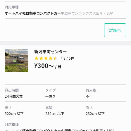
対応車種
オートバイ
軽自動車
コンパクトカー
中型車
ワンボックス
大型車・SUV
詳細へ
新潟車両センター
4.8
/ 5件
¥300〜
/ 日
貸出時間
タイプ
再入庫
24時間営業
平置き
不可
長さ
車幅
高さ
500cm 以下
250cm 以下
230cm 以下
対応車種
オートバイ
軽自動車
コンパクトカー
中型車
ワンボックス
大型車・SUV