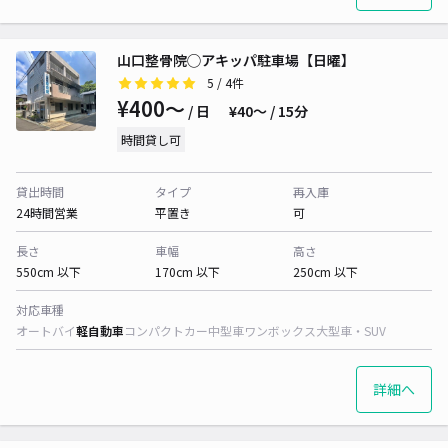
山口整骨院◯アキッパ駐車場【日曜】
5
/ 4件
¥400〜
/ 日
¥40〜 / 15分
時間貸し可
貸出時間
タイプ
再入庫
24時間営業
平置き
可
長さ
車幅
高さ
550cm 以下
170cm 以下
250cm 以下
対応車種
オートバイ
軽自動車
コンパクトカー
中型車
ワンボックス
大型車・SUV
詳細へ