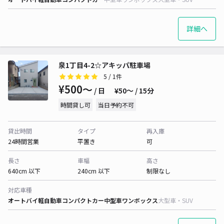
詳細へ
泉1丁目4-2☆アキッパ駐車場
5
/ 1件
¥500〜
/ 日
¥50〜 / 15分
時間貸し可
当日予約不可
貸出時間
タイプ
再入庫
24時間営業
平置き
可
長さ
車幅
高さ
640cm 以下
240cm 以下
制限なし
対応車種
オートバイ
軽自動車
コンパクトカー
中型車
ワンボックス
大型車・SUV