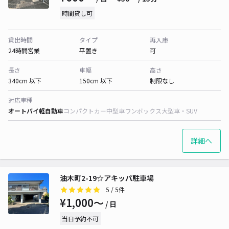
時間貸し可
貸出時間
タイプ
再入庫
24時間営業
平置き
可
長さ
車幅
高さ
340cm 以下
150cm 以下
制限なし
対応車種
オートバイ
軽自動車
コンパクトカー
中型車
ワンボックス
大型車・SUV
詳細へ
油木町2-19☆アキッパ駐車場
5
/ 5件
¥1,000〜
/ 日
当日予約不可