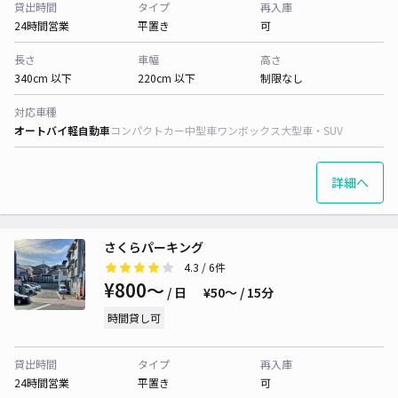
貸出時間
タイプ
再入庫
24時間営業
平置き
可
長さ
車幅
高さ
340cm 以下
220cm 以下
制限なし
対応車種
オートバイ
軽自動車
コンパクトカー
中型車
ワンボックス
大型車・SUV
詳細へ
さくらパーキング
4.3
/ 6件
¥800〜
/ 日
¥50〜 / 15分
時間貸し可
貸出時間
タイプ
再入庫
24時間営業
平置き
可