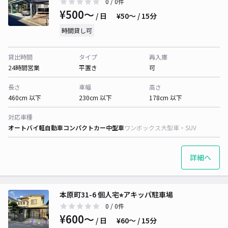
0
/ 0件
¥500〜
/ 日
¥50〜 / 15分
時間貸し可
貸出時間
タイプ
再入庫
24時間営業
平置き
可
長さ
車幅
高さ
460cm 以下
230cm 以下
178cm 以下
対応車種
オートバイ
軽自動車
コンパクトカー
中型車
ワンボックス
大型車・SUV
詳細へ
本原町31-6 個人宅⭐︎アキッパ駐車場
0
/ 0件
¥600〜
/ 日
¥60〜 / 15分