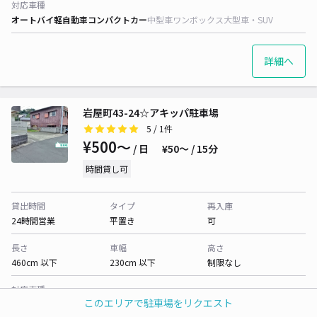
対応車種
オートバイ
軽自動車
コンパクトカー
中型車
ワンボックス
大型車・SUV
詳細へ
岩屋町43-24☆アキッパ駐車場
5
/ 1件
¥500〜
/ 日
¥50〜 / 15分
時間貸し可
貸出時間
タイプ
再入庫
24時間営業
平置き
可
長さ
車幅
高さ
460cm 以下
230cm 以下
制限なし
対応車種
このエリアで駐車場をリクエスト
オートバイ
軽自動車
コンパクトカー
中型車
ワンボックス
大型車・SUV