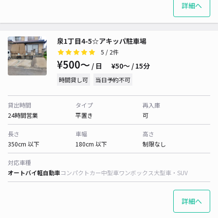
詳細へ
泉1丁目4-5☆アキッパ駐車場
5
/ 2件
¥500〜
/ 日
¥50〜 / 15分
時間貸し可
当日予約不可
貸出時間
タイプ
再入庫
24時間営業
平置き
可
長さ
車幅
高さ
350cm 以下
180cm 以下
制限なし
対応車種
オートバイ
軽自動車
コンパクトカー
中型車
ワンボックス
大型車・SUV
詳細へ