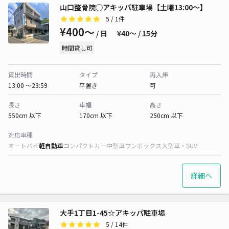
山口整骨院◯アキッパ駐車場【土曜13:00〜】
5
/ 1件
¥400〜
/ 日
¥40〜 / 15分
時間貸し可
貸出時間
タイプ
再入庫
13:00 〜23:59
平置き
可
長さ
車幅
高さ
550cm 以下
170cm 以下
250cm 以下
対応車種
オートバイ
軽自動車
コンパクトカー
中型車
ワンボックス
大型車・SUV
詳細へ
大手1丁目1-45☆アキッパ駐車場
5
/ 14件