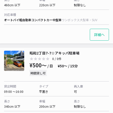
460cm 以下
220cm 以下
制限なし
対応車種
オートバイ
軽自動車
コンパクトカー
中型車
ワンボックス
大型車・SUV
詳細へ
昭和2丁目7-7☆アキッパ駐車場
0
/ 0件
¥500〜
/ 日
¥50〜 / 15分
時間貸し可
貸出時間
タイプ
再入庫
09:00 〜16:00
平置き
可
長さ
車幅
高さ
340cm 以下
200cm 以下
制限なし