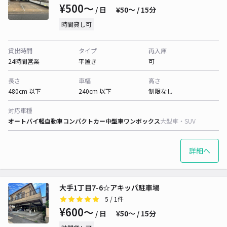
¥500〜
/ 日
¥50〜 / 15分
時間貸し可
貸出時間
タイプ
再入庫
24時間営業
平置き
可
長さ
車幅
高さ
480cm 以下
240cm 以下
制限なし
対応車種
オートバイ
軽自動車
コンパクトカー
中型車
ワンボックス
大型車・SUV
詳細へ
大手1丁目7-6☆アキッパ駐車場
5
/ 1件
¥600〜
/ 日
¥50〜 / 15分