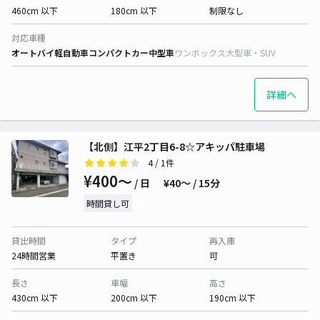
460cm 以下
180cm 以下
制限なし
対応車種
オートバイ
軽自動車
コンパクトカー
中型車
ワンボックス
大型車・SUV
詳細へ
【北側】江平2丁目6-8☆アキッパ駐車場
4
/ 1件
¥400〜
/ 日
¥40〜 / 15分
時間貸し可
貸出時間
タイプ
再入庫
24時間営業
平置き
可
長さ
車幅
高さ
430cm 以下
200cm 以下
190cm 以下