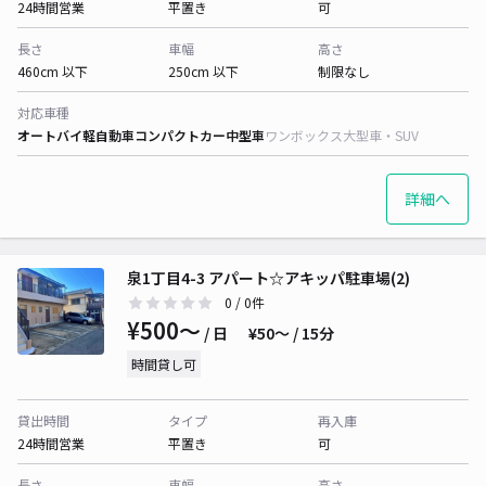
24時間営業
平置き
可
長さ
車幅
高さ
460cm 以下
250cm 以下
制限なし
対応車種
オートバイ
軽自動車
コンパクトカー
中型車
ワンボックス
大型車・SUV
詳細へ
泉1丁目4-3 アパート☆アキッパ駐車場(2)
0
/ 0件
¥500〜
/ 日
¥50〜 / 15分
時間貸し可
貸出時間
タイプ
再入庫
24時間営業
平置き
可
長さ
車幅
高さ