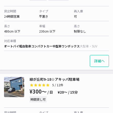
貸出時間
タイプ
再入庫
24時間営業
平置き
可
長さ
車幅
高さ
480cm 以下
230cm 以下
制限なし
対応車種
オートバイ
軽自動車
コンパクトカー
中型車
ワンボックス
大型車・SUV
詳細へ
緑が丘町9-18☆アキッパ駐車場
5
/ 12件
¥300〜
/ 日
¥20〜 / 15分
時間貸し可
貸出時間
タイプ
再入庫