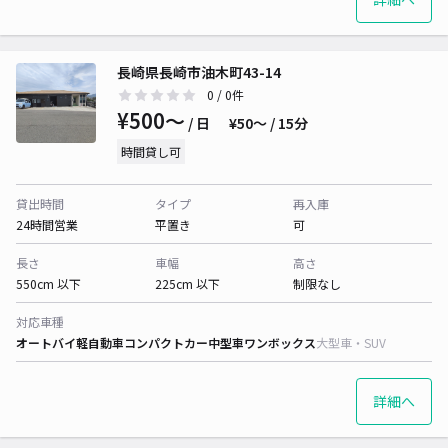
長崎県長崎市油木町43-14
0
/ 0件
¥500〜
/ 日
¥50〜 / 15分
時間貸し可
貸出時間
タイプ
再入庫
24時間営業
平置き
可
長さ
車幅
高さ
550cm 以下
225cm 以下
制限なし
対応車種
オートバイ
軽自動車
コンパクトカー
中型車
ワンボックス
大型車・SUV
詳細へ