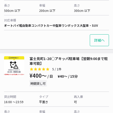
長さ
車幅
高さ
500cm 以下
200cm 以下
300cm 以下
対応車種
オートバイ
軽自動車
コンパクトカー
中型車
ワンボックス
大型車・SUV
詳細へ
富士見町1-20◯アキッパ駐車場【翌朝9:00まで駐
車可能】
5
/ 1件
¥400〜
/ 日
¥40〜 / 15分
時間貸し可
貸出時間
タイプ
再入庫
16:00 〜23:59
平置き
可
長さ
車幅
高さ