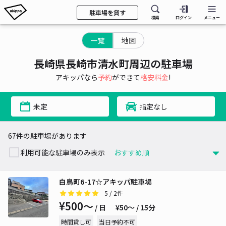
駐車場を貸す
検索
ログイン
メニュー
一覧
地図
長崎県長崎市清水町周辺の駐車場
アキッパなら
予約
ができて
格安料金
!
未定
指定なし
67件の駐車場があります
利用可能な駐車場のみ表示
白鳥町6-17☆アキッパ駐車場
5
/ 2件
¥500〜
/ 日
¥50〜 / 15分
時間貸し可
当日予約不可