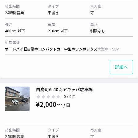
貸出時間
タイプ
再入庫
24時間営業
平置き
可
長さ
車幅
高さ
480cm 以下
210cm 以下
制限なし
対応車種
オートバイ
軽自動車
コンパクトカー
中型車
ワンボックス
大型車・SUV
詳細へ
白鳥町6-40☆アキッパ駐車場
0
/ 0件
¥2,000〜
/ 日
貸出時間
タイプ
再入庫
24時間営業
平置き
可