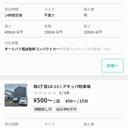
貸出時間
タイプ
再入庫
24時間営業
平置き
可
長さ
車幅
高さ
430cm 以下
230cm 以下
220cm 以下
対応車種
オートバイ
軽自動車
コンパクトカー
中型車
ワンボックス
大型車・SUV
詳細へ
錦2丁目18-13☆アキッパ駐車場
0
/ 0件
¥500〜
/ 日
¥50〜 / 15分
時間貸し可
当日予約不可
貸出時間
タイプ
再入庫