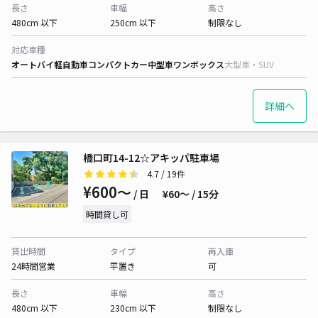
長さ
車幅
高さ
480cm 以下
250cm 以下
制限なし
対応車種
オートバイ
軽自動車
コンパクトカー
中型車
ワンボックス
大型車・SUV
詳細へ
橋口町14-12☆アキッパ駐車場
4.7
/ 19件
¥600〜
/ 日
¥60〜 / 15分
時間貸し可
貸出時間
タイプ
再入庫
24時間営業
平置き
可
長さ
車幅
高さ
480cm 以下
230cm 以下
制限なし