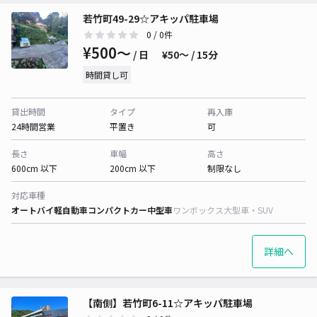
若竹町49-29☆アキッパ駐車場
0
/ 0件
¥500〜
/ 日
¥50〜 / 15分
時間貸し可
貸出時間
タイプ
再入庫
24時間営業
平置き
可
長さ
車幅
高さ
600cm 以下
200cm 以下
制限なし
対応車種
オートバイ
軽自動車
コンパクトカー
中型車
ワンボックス
大型車・SUV
詳細へ
【南側】若竹町6-11☆アキッパ駐車場