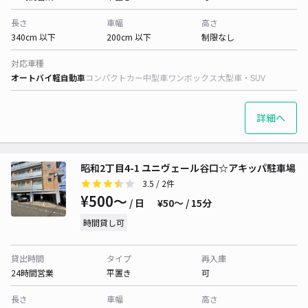
長さ
車幅
高さ
340cm 以下
200cm 以下
制限なし
対応車種
オートバイ
軽自動車
コンパクトカー
中型車
ワンボックス
大型車・SUV
詳細へ
昭和2丁目4-1 ユニヴェール谷口☆アキッパ駐車場
3.5
/ 2件
¥500〜
/ 日
¥50〜 / 15分
時間貸し可
貸出時間
タイプ
再入庫
24時間営業
平置き
可
長さ
車幅
高さ