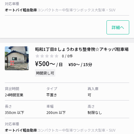
対応車種
オートバイ
軽自動車
コンパクトカー
中型車
ワンボックス
大型車・SUV
詳細へ
昭和1丁目8 しょうわまち整骨院☆アキッパ駐車場
0
/ 0件
¥500〜
/ 日
¥50〜 / 15分
時間貸し可
貸出時間
タイプ
再入庫
24時間営業
平置き
可
長さ
車幅
高さ
350cm 以下
200cm 以下
制限なし
対応車種
オートバイ
軽自動車
コンパクトカー
中型車
ワンボックス
大型車・SUV