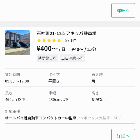
詳細へ
石神町21-12☆アキッパ駐車場
5
/ 1件
¥400〜
/ 日
¥40〜 / 15分
時間貸し可
当日予約不可
貸出時間
タイプ
再入庫
09:00 〜17:00
平置き
可
長さ
車幅
高さ
460cm 以下
230cm 以下
制限なし
対応車種
オートバイ
軽自動車
コンパクトカー
中型車
ワンボックス
大型車・SUV
詳細へ