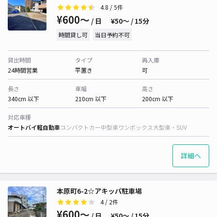
4.8
/ 5件
¥600〜
/ 日
¥50〜 / 15分
時間貸し可
当日予約不可
貸出時間
タイプ
再入庫
24時間営業
平置き
可
長さ
車幅
高さ
340cm 以下
210cm 以下
200cm 以下
対応車種
オートバイ
軽自動車
コンパクトカー
中型車
ワンボックス
大型車・SUV
詳細へ
本原町6-2☆アキッパ駐車場
4
/ 2件
¥600〜
/ 日
¥50〜 / 15分