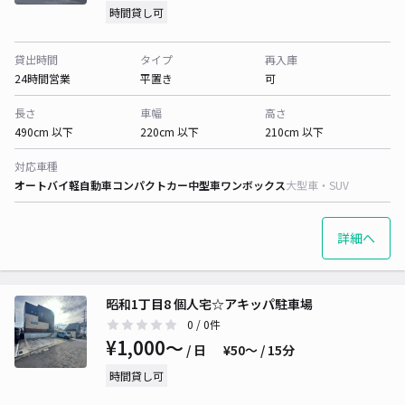
時間貸し可
貸出時間
タイプ
再入庫
24時間営業
平置き
可
長さ
車幅
高さ
490cm 以下
220cm 以下
210cm 以下
対応車種
オートバイ
軽自動車
コンパクトカー
中型車
ワンボックス
大型車・SUV
詳細へ
昭和1丁目8 個人宅☆アキッパ駐車場
0
/ 0件
¥1,000〜
/ 日
¥50〜 / 15分
時間貸し可