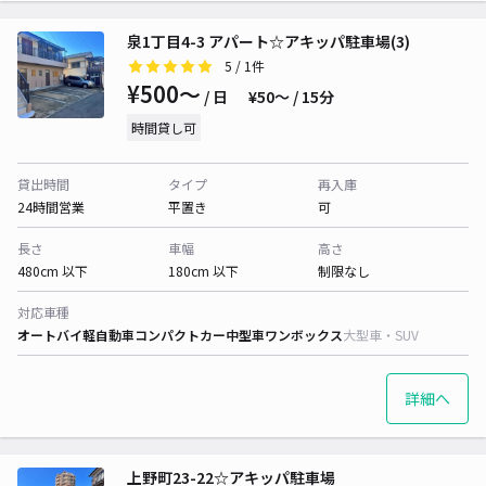
泉1丁目4-3 アパート☆アキッパ駐車場(3)
5
/ 1件
¥500〜
/ 日
¥50〜 / 15分
時間貸し可
貸出時間
タイプ
再入庫
24時間営業
平置き
可
長さ
車幅
高さ
480cm 以下
180cm 以下
制限なし
対応車種
オートバイ
軽自動車
コンパクトカー
中型車
ワンボックス
大型車・SUV
詳細へ
上野町23-22☆アキッパ駐車場