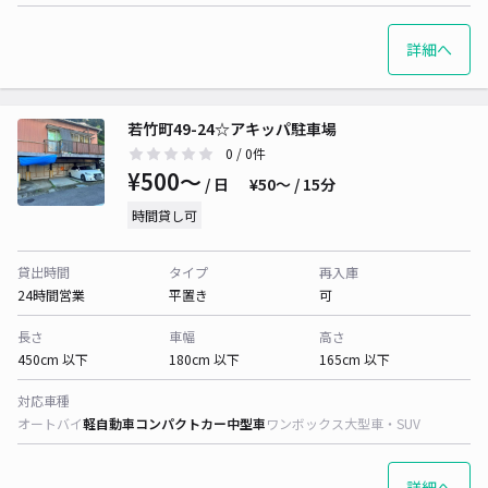
詳細へ
若竹町49-24☆アキッパ駐車場
0
/ 0件
¥500〜
/ 日
¥50〜 / 15分
時間貸し可
貸出時間
タイプ
再入庫
24時間営業
平置き
可
長さ
車幅
高さ
450cm 以下
180cm 以下
165cm 以下
対応車種
オートバイ
軽自動車
コンパクトカー
中型車
ワンボックス
大型車・SUV
詳細へ