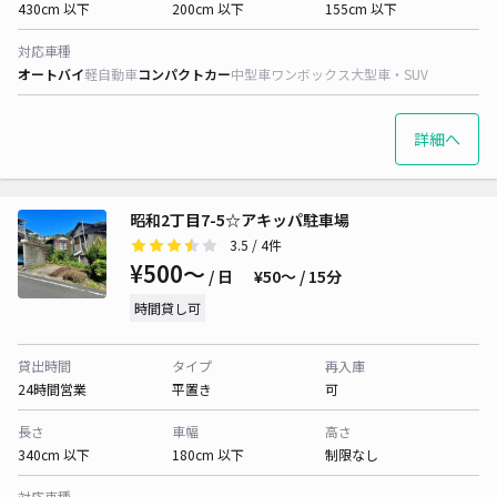
430cm 以下
200cm 以下
155cm 以下
対応車種
オートバイ
軽自動車
コンパクトカー
中型車
ワンボックス
大型車・SUV
詳細へ
昭和2丁目7-5☆アキッパ駐車場
3.5
/ 4件
¥500〜
/ 日
¥50〜 / 15分
時間貸し可
貸出時間
タイプ
再入庫
24時間営業
平置き
可
長さ
車幅
高さ
340cm 以下
180cm 以下
制限なし
対応車種