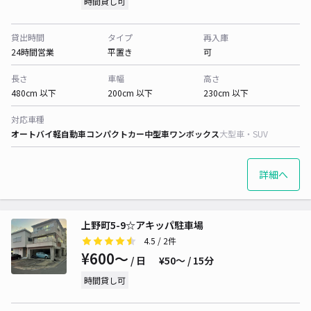
時間貸し可
貸出時間
タイプ
再入庫
24時間営業
平置き
可
長さ
車幅
高さ
480cm 以下
200cm 以下
230cm 以下
対応車種
オートバイ
軽自動車
コンパクトカー
中型車
ワンボックス
大型車・SUV
詳細へ
上野町5-9☆アキッパ駐車場
4.5
/ 2件
¥600〜
/ 日
¥50〜 / 15分
時間貸し可