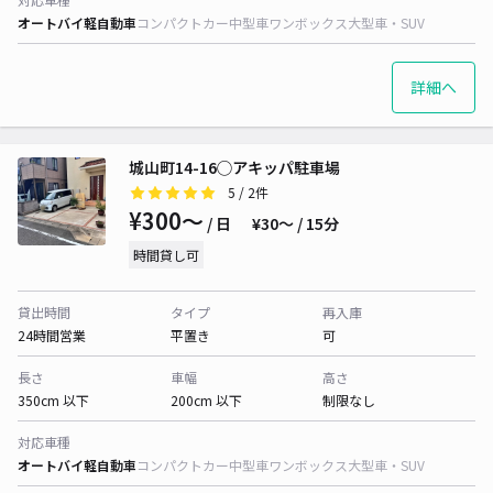
オートバイ
軽自動車
コンパクトカー
中型車
ワンボックス
大型車・SUV
詳細へ
城山町14-16◯アキッパ駐車場
5
/ 2件
¥300〜
/ 日
¥30〜 / 15分
時間貸し可
貸出時間
タイプ
再入庫
24時間営業
平置き
可
長さ
車幅
高さ
350cm 以下
200cm 以下
制限なし
対応車種
オートバイ
軽自動車
コンパクトカー
中型車
ワンボックス
大型車・SUV