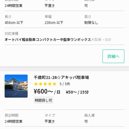
24時間営業
平置き
可
長さ
車幅
高さ
450cm 以下
230cm 以下
制限なし
対応車種
オートバイ
軽自動車
コンパクトカー
中型車
ワンボックス
大型車・SUV
詳細へ
千歳町21-26☆アキッパ駐車場
5
/ 5件
¥600〜
/ 日
¥50〜 / 15分
時間貸し可
貸出時間
タイプ
再入庫
24時間営業
平置き
可