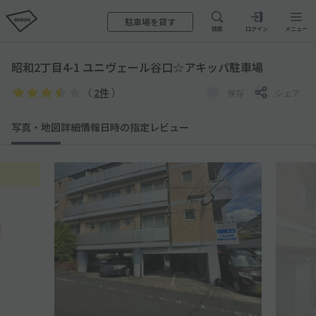
駐車場を貸す
検索
ログイン
メニュー
昭和2丁目4-1 ユニヴェール谷口☆アキッパ駐車場
（
2件
）
保存
シェア
写真・地図
詳細情報
日時の指定
レビュー