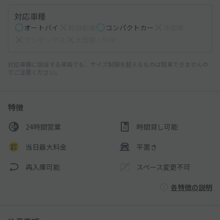
対応車種
オートバイ
軽自動車
コンパクトカー
中型車
ワンボックス
大型車・SUV
対応車種に該当する車両でも、サイズ制限を超えるものは駐車できませんの
でご注意ください。
特徴
24時間営業
時間貸し可能
当日最大料金
平置き
再入庫可能
スペース変更不可
各特徴の説明