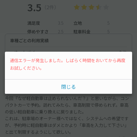
3.5
（2件）
満足度
3.5
立地
5
停めやすさ
2.5
駐車料金
5
車種ごとの利用実績
オートバイ
0
件
通信エラーが発生しました。しばらく時間をおいてから再度
コンパクトカー
12
件
お試しください。
コンパクトカー
2026/5/17
閉じる
今回『なぜ軽自動車は止められないんだ？』と思いながら、コン
パクトカーで予約。訪れてみたら、車高制限で停められず。車高
の低い軽自動車に乗り換えに戻りました。
これは、駐車場のオーナー様へではなく、システムへの希望です
が、予約時に軽自動車はダメとかより「車高を入力して下さい」
と出て制限するようにして欲しい。