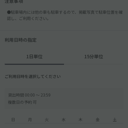
注意事項
●駐車場内には他の車も駐車するので、掲載写真で駐車位置を確
認し、ご利用ください。
利用日時の指定
1日単位
15分単位
ご利用日時を選択してください
貸出時間 00:00 〜 23:59
複数日の予約 可
日
月
火
水
木
金
土