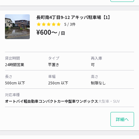
長町南4丁目9-12 アキッパ駐車場【1】
5
/ 3件
¥600〜
/ 日
貸出時間
タイプ
再入庫
24時間営業
平置き
可
長さ
車幅
高さ
500cm 以下
250cm 以下
制限なし
対応車種
オートバイ
軽自動車
コンパクトカー
中型車
ワンボックス
大型車・SUV
詳細へ