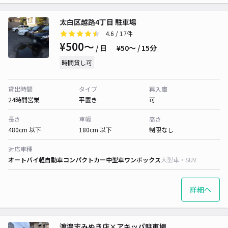
太白区越路4丁目 駐車場
4.6
/ 17件
¥500〜
/ 日
¥50〜 / 15分
時間貸し可
貸出時間
タイプ
再入庫
24時間営業
平置き
可
長さ
車幅
高さ
480cm 以下
180cm 以下
制限なし
対応車種
オートバイ
軽自動車
コンパクトカー
中型車
ワンボックス
大型車・SUV
詳細へ
渡邉志みぬき店×アキッパ駐車場