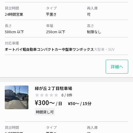
貸出時間
タイプ
再入庫
24時間営業
平置き
可
長さ
車幅
高さ
500cm 以下
250cm 以下
制限なし
対応車種
オートバイ
軽自動車
コンパクトカー
中型車
ワンボックス
大型車・SUV
詳細へ
緑が丘２丁目駐車場
0
/ 0件
¥300〜
/ 日
¥50〜 / 15分
時間貸し可
貸出時間
タイプ
再入庫