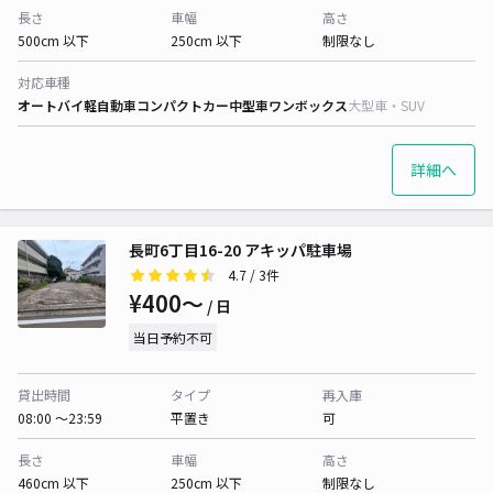
長さ
車幅
高さ
500cm 以下
250cm 以下
制限なし
対応車種
オートバイ
軽自動車
コンパクトカー
中型車
ワンボックス
大型車・SUV
詳細へ
長町6丁目16-20 アキッパ駐車場
4.7
/ 3件
¥400〜
/ 日
当日予約不可
貸出時間
タイプ
再入庫
08:00 〜23:59
平置き
可
長さ
車幅
高さ
460cm 以下
250cm 以下
制限なし