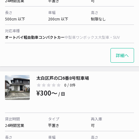
24時間営業
平置き
可
長さ
車幅
高さ
500cm 以下
200cm 以下
制限なし
対応車種
オートバイ
軽自動車
コンパクトカー
中型車
ワンボックス
大型車・SUV
詳細へ
太白区芦の口6番8号駐車場
0
/ 0件
¥300〜
/ 日
貸出時間
タイプ
再入庫
24時間営業
平置き
可
長さ
車幅
高さ