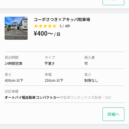
コーポさつき×アキッパ駐車場
5
/ 4件
¥400〜
/ 日
貸出時間
タイプ
再入庫
24時間営業
平置き
可
長さ
車幅
高さ
430cm 以下
250cm 以下
制限なし
対応車種
オートバイ
軽自動車
コンパクトカー
中型車
ワンボックス
大型車・SUV
詳細へ