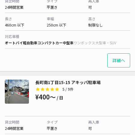
貸出時間
タイプ
再入庫
24時間営業
平置き
可
長さ
車幅
高さ
460cm 以下
250cm 以下
制限なし
対応車種
オートバイ
軽自動車
コンパクトカー
中型車
ワンボックス
大型車・SUV
詳細へ
長町南1丁目15-15 アキッパ駐車場
5
/ 9件
¥400〜
/ 日
貸出時間
タイプ
再入庫
24時間営業
平置き
可