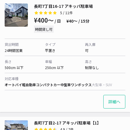
長町7丁目16-17 アキッパ駐車場
5
/ 11件
¥400〜
/ 日
¥40〜 / 15分
時間貸し可
貸出時間
タイプ
再入庫
24時間営業
平置き
可
長さ
車幅
高さ
500cm 以下
250cm 以下
制限なし
対応車種
オートバイ
軽自動車
コンパクトカー
中型車
ワンボックス
大型車・SUV
詳細へ
長町7丁目2-17 アキッパ駐車場【1】
4.9
/ 7件