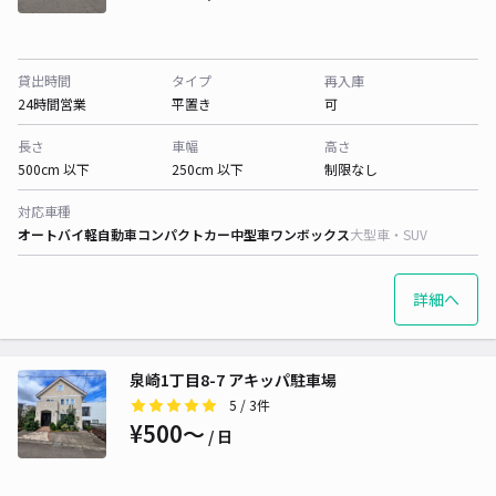
貸出時間
タイプ
再入庫
24時間営業
平置き
可
長さ
車幅
高さ
500cm 以下
250cm 以下
制限なし
対応車種
オートバイ
軽自動車
コンパクトカー
中型車
ワンボックス
大型車・SUV
詳細へ
泉崎1丁目8-7 アキッパ駐車場
5
/ 3件
¥500〜
/ 日