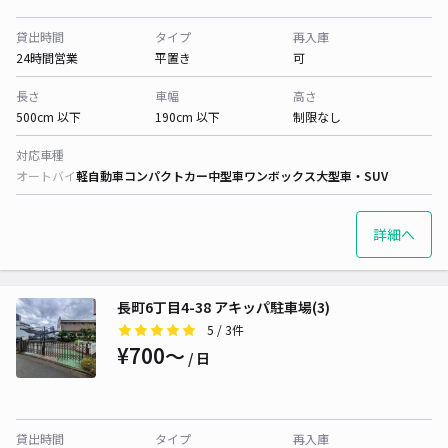
貸出時間
タイプ
再入庫
24時間営業
平置き
可
長さ
車幅
高さ
500cm 以下
190cm 以下
制限なし
対応車種
オートバイ
軽自動車
コンパクトカー
中型車
ワンボックス
大型車・SUV
詳細へ
長町6丁目4-38 アキッパ駐車場(3)
5
/ 3件
¥700〜
/ 日
貸出時間
タイプ
再入庫