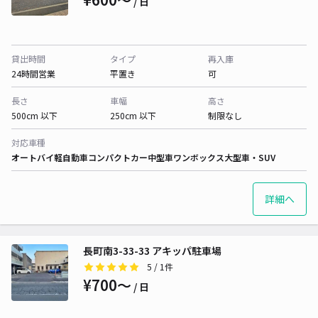
/ 日
貸出時間
タイプ
再入庫
24時間営業
平置き
可
長さ
車幅
高さ
500cm 以下
250cm 以下
制限なし
対応車種
オートバイ
軽自動車
コンパクトカー
中型車
ワンボックス
大型車・SUV
詳細へ
長町南3-33-33 アキッパ駐車場
5
/ 1件
¥700〜
/ 日