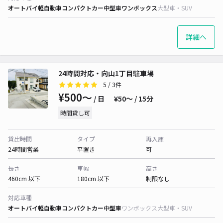
オートバイ
軽自動車
コンパクトカー
中型車
ワンボックス
大型車・SUV
詳細へ
24時間対応・向山1丁目駐車場
5
/ 3件
¥500〜
/ 日
¥50〜 / 15分
時間貸し可
貸出時間
タイプ
再入庫
24時間営業
平置き
可
長さ
車幅
高さ
460cm 以下
180cm 以下
制限なし
対応車種
オートバイ
軽自動車
コンパクトカー
中型車
ワンボックス
大型車・SUV