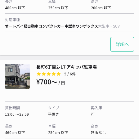
長さ
車幅
高さ
480cm 以下
250cm 以下
200cm 以下
対応車種
オートバイ
軽自動車
コンパクトカー
中型車
ワンボックス
大型車・SUV
詳細へ
長町6丁目2-17 アキッパ駐車場
5
/ 6件
¥700〜
/ 日
貸出時間
タイプ
再入庫
13:00 〜23:59
平置き
可
長さ
車幅
高さ
460cm 以下
250cm 以下
制限なし