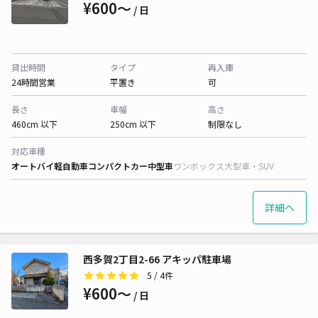
¥600〜
/ 日
貸出時間
タイプ
再入庫
24時間営業
平置き
可
長さ
車幅
高さ
460cm 以下
250cm 以下
制限なし
対応車種
オートバイ
軽自動車
コンパクトカー
中型車
ワンボックス
大型車・SUV
詳細へ
西多賀2丁目2-66 アキッパ駐車場
5
/ 4件
¥600〜
/ 日