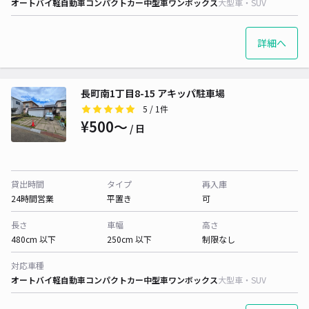
オートバイ
軽自動車
コンパクトカー
中型車
ワンボックス
大型車・SUV
詳細へ
長町南1丁目8-15 アキッパ駐車場
5
/ 1件
¥500〜
/ 日
貸出時間
タイプ
再入庫
24時間営業
平置き
可
長さ
車幅
高さ
480cm 以下
250cm 以下
制限なし
対応車種
オートバイ
軽自動車
コンパクトカー
中型車
ワンボックス
大型車・SUV