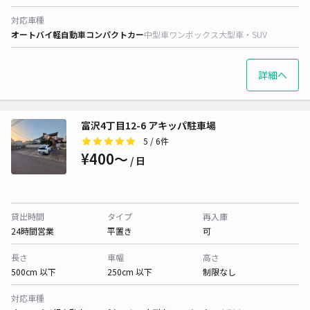
対応車種
オートバイ
軽自動車
コンパクトカー
中型車
ワンボックス
大型車・SUV
詳細へ
富沢4丁目12-6 アキッパ駐車場
5
/ 6件
¥400〜
/ 日
貸出時間
タイプ
再入庫
24時間営業
平置き
可
長さ
車幅
高さ
500cm 以下
250cm 以下
制限なし
対応車種