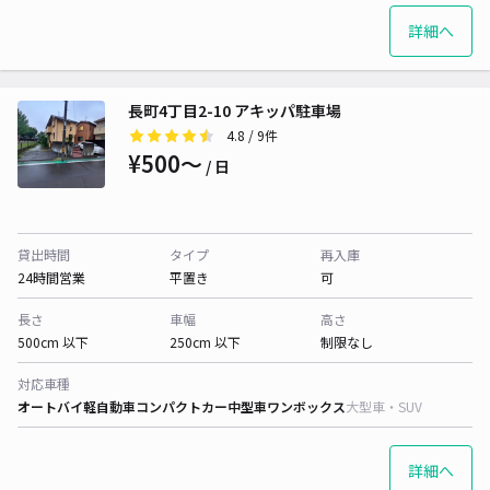
詳細へ
長町4丁目2-10 アキッパ駐車場
4.8
/ 9件
¥500〜
/ 日
貸出時間
タイプ
再入庫
24時間営業
平置き
可
長さ
車幅
高さ
500cm 以下
250cm 以下
制限なし
対応車種
オートバイ
軽自動車
コンパクトカー
中型車
ワンボックス
大型車・SUV
詳細へ