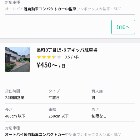
対応車種
オートバイ
軽自動車
コンパクトカー
中型車
ワンボックス
大型車・SUV
詳細へ
長町8丁目15-6 アキッパ駐車場
3.5
/ 4件
¥450〜
/ 日
貸出時間
タイプ
再入庫
24時間営業
平置き
可
長さ
車幅
高さ
460cm 以下
250cm 以下
制限なし
対応車種
オートバイ
軽自動車
コンパクトカー
中型車
ワンボックス
大型車・SUV