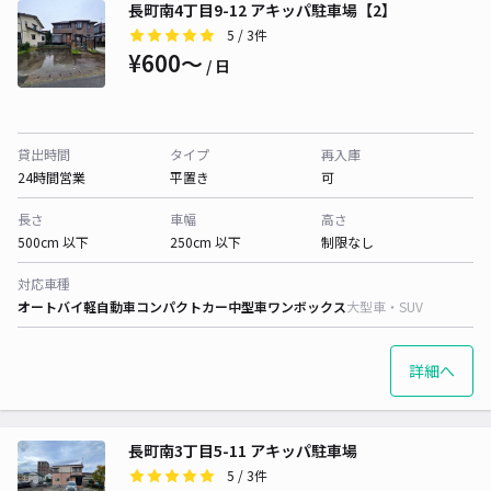
長町南4丁目9-12 アキッパ駐車場【2】
5
/ 3件
¥600〜
/ 日
貸出時間
タイプ
再入庫
24時間営業
平置き
可
長さ
車幅
高さ
500cm 以下
250cm 以下
制限なし
対応車種
オートバイ
軽自動車
コンパクトカー
中型車
ワンボックス
大型車・SUV
詳細へ
長町南3丁目5-11 アキッパ駐車場
5
/ 3件