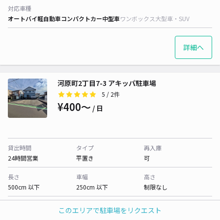
対応車種
オートバイ
軽自動車
コンパクトカー
中型車
ワンボックス
大型車・SUV
詳細へ
河原町2丁目7-3 アキッパ駐車場
5
/ 2件
¥400〜
/ 日
貸出時間
タイプ
再入庫
24時間営業
平置き
可
長さ
車幅
高さ
500cm 以下
250cm 以下
制限なし
対応車種
このエリアで駐車場をリクエスト
オートバイ
軽自動車
コンパクトカー
中型車
ワンボックス
大型車・SUV