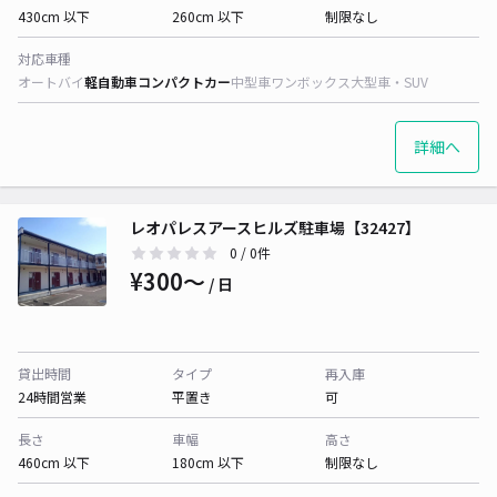
430cm 以下
260cm 以下
制限なし
対応車種
オートバイ
軽自動車
コンパクトカー
中型車
ワンボックス
大型車・SUV
詳細へ
レオパレスアースヒルズ駐車場【32427】
0
/ 0件
¥300〜
/ 日
貸出時間
タイプ
再入庫
24時間営業
平置き
可
長さ
車幅
高さ
460cm 以下
180cm 以下
制限なし