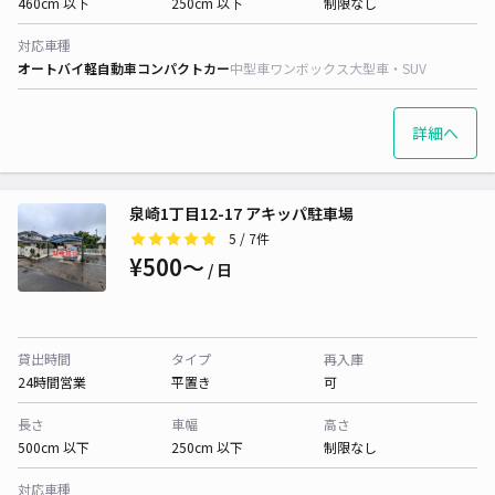
460cm 以下
250cm 以下
制限なし
対応車種
オートバイ
軽自動車
コンパクトカー
中型車
ワンボックス
大型車・SUV
詳細へ
泉崎1丁目12-17 アキッパ駐車場
5
/ 7件
¥500〜
/ 日
貸出時間
タイプ
再入庫
24時間営業
平置き
可
長さ
車幅
高さ
500cm 以下
250cm 以下
制限なし
対応車種