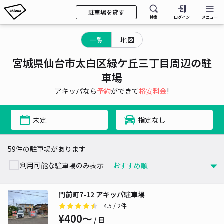
駐車場を貸す
検索
ログイン
メニュー
一覧
地図
宮城県仙台市太白区緑ケ丘三丁目周辺の駐
車場
アキッパなら
予約
ができて
格安料金
!
未定
指定なし
59件の駐車場があります
利用可能な駐車場のみ表示
門前町7-12 アキッパ駐車場
4.5
/ 2件
¥400〜
/ 日