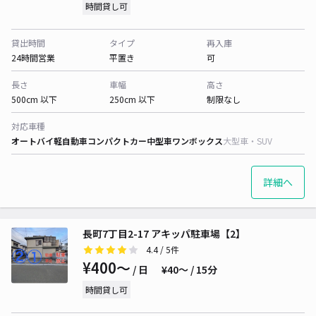
時間貸し可
貸出時間
タイプ
再入庫
24時間営業
平置き
可
長さ
車幅
高さ
500cm 以下
250cm 以下
制限なし
対応車種
オートバイ
軽自動車
コンパクトカー
中型車
ワンボックス
大型車・SUV
詳細へ
長町7丁目2-17 アキッパ駐車場【2】
4.4
/ 5件
¥400〜
/ 日
¥40〜 / 15分
時間貸し可