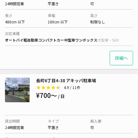
24時間営業
平置き
可
長さ
車幅
高さ
480cm 以下
180cm 以下
制限なし
対応車種
オートバイ
軽自動車
コンパクトカー
中型車
ワンボックス
大型車・SUV
詳細へ
長町6丁目4-38 アキッパ駐車場
4.9
/ 11件
¥700〜
/ 日
貸出時間
タイプ
再入庫
24時間営業
平置き
可