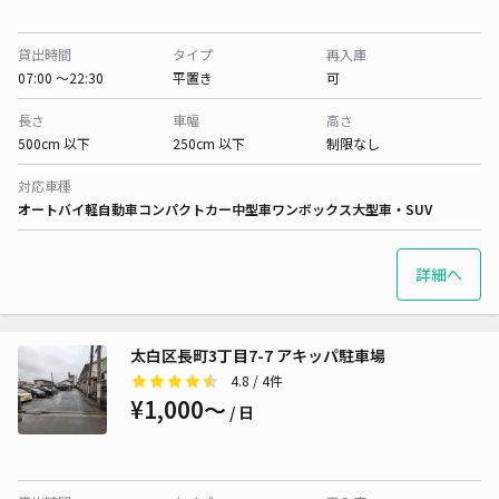
貸出時間
タイプ
再入庫
07:00 〜22:30
平置き
可
長さ
車幅
高さ
500cm 以下
250cm 以下
制限なし
対応車種
オートバイ
軽自動車
コンパクトカー
中型車
ワンボックス
大型車・SUV
詳細へ
太白区長町3丁目7-7 アキッパ駐車場
4.8
/ 4件
¥1,000〜
/ 日