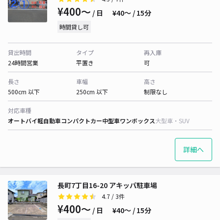
¥400〜
/ 日
¥40〜 / 15分
時間貸し可
貸出時間
タイプ
再入庫
24時間営業
平置き
可
長さ
車幅
高さ
500cm 以下
250cm 以下
制限なし
対応車種
オートバイ
軽自動車
コンパクトカー
中型車
ワンボックス
大型車・SUV
詳細へ
長町7丁目16-20 アキッパ駐車場
4.7
/ 3件
¥400〜
/ 日
¥40〜 / 15分