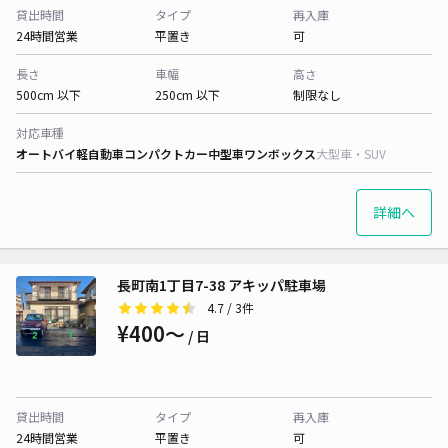
貸出時間
タイプ
再入庫
24時間営業
平置き
可
長さ
車幅
高さ
500cm 以下
250cm 以下
制限なし
対応車種
オートバイ
軽自動車
コンパクトカー
中型車
ワンボックス
大型車・SUV
詳細へ
長町南1丁目7-38 アキッパ駐車場
4.7
/ 3件
¥400〜
/ 日
貸出時間
タイプ
再入庫
24時間営業
平置き
可