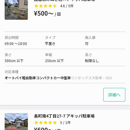
4.6
/ 5件
¥500〜
/ 日
貸出時間
タイプ
再入庫
09:00 〜18:00
平置き
可
長さ
車幅
高さ
500cm 以下
250cm 以下
制限なし
対応車種
オートバイ
軽自動車
コンパクトカー
中型車
ワンボックス
大型車・SUV
詳細へ
長町南4丁目27-7 アキッパ駐車場
5
/ 1件
¥600〜