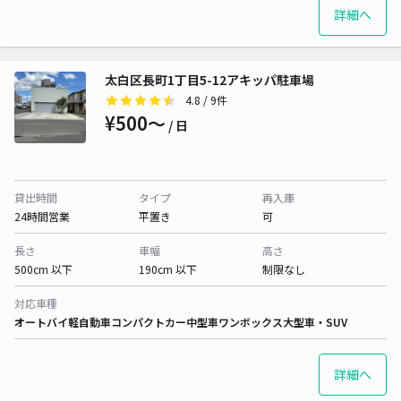
詳細へ
太白区長町1丁目5-12アキッパ駐車場
4.8
/ 9件
¥500〜
/ 日
貸出時間
タイプ
再入庫
24時間営業
平置き
可
長さ
車幅
高さ
500cm 以下
190cm 以下
制限なし
対応車種
オートバイ
軽自動車
コンパクトカー
中型車
ワンボックス
大型車・SUV
詳細へ