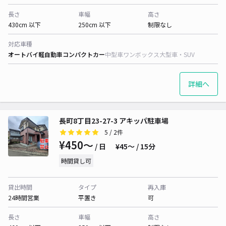
長さ
車幅
高さ
430cm 以下
250cm 以下
制限なし
対応車種
オートバイ
軽自動車
コンパクトカー
中型車
ワンボックス
大型車・SUV
詳細へ
長町8丁目23-27-3 アキッパ駐車場
5
/ 2件
¥450〜
/ 日
¥45〜 / 15分
時間貸し可
貸出時間
タイプ
再入庫
24時間営業
平置き
可
長さ
車幅
高さ