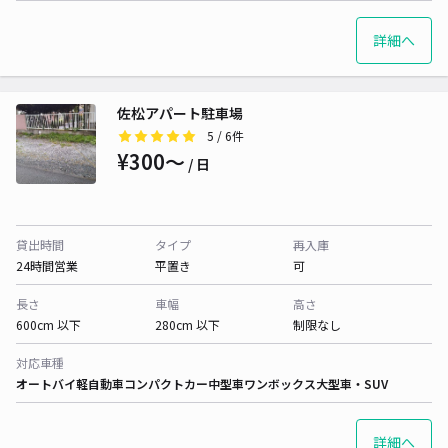
詳細へ
佐松アパート駐車場
5
/ 6件
¥300〜
/ 日
貸出時間
タイプ
再入庫
24時間営業
平置き
可
長さ
車幅
高さ
600cm 以下
280cm 以下
制限なし
対応車種
オートバイ
軽自動車
コンパクトカー
中型車
ワンボックス
大型車・SUV
詳細へ