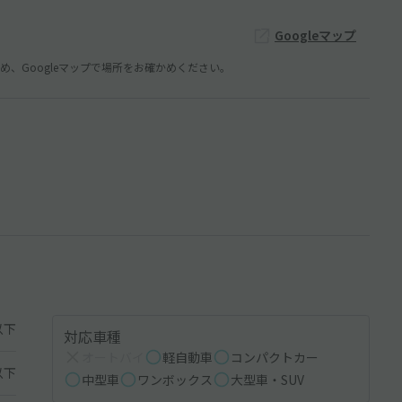
Googleマップ
、Googleマップで場所をお確かめください。
以下
対応車種
オートバイ
軽自動車
コンパクトカー
以下
中型車
ワンボックス
大型車・SUV