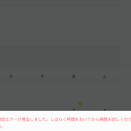
水
木
金
土
7
8
通信エラーが発生しました。しばらく時間をおいてから再度お試しくだ
¥700
¥700
い。