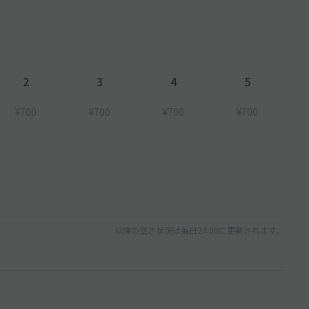
2
3
4
5
¥700
¥700
¥700
¥700
以降の空き状況は毎日24:00に更新されます。