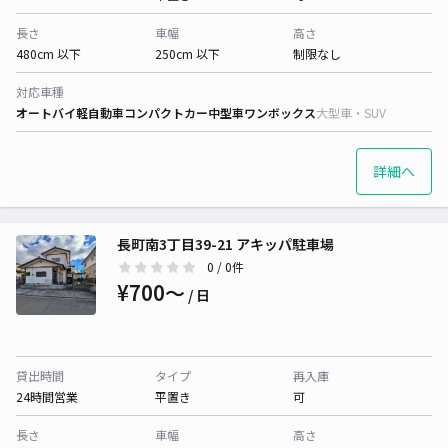
長さ
車幅
高さ
480cm 以下
250cm 以下
制限なし
対応車種
オートバイ
軽自動車
コンパクトカー
中型車
ワンボックス
大型車・SUV
詳細へ
長町南3丁目39-21 アキッパ駐車場
0
/ 0件
¥700〜
/ 日
貸出時間
タイプ
再入庫
24時間営業
平置き
可
長さ
車幅
高さ