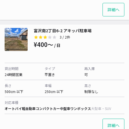
詳細へ
富沢南2丁目6-2 アキッパ駐車場
3
/ 2件
¥400〜
/ 日
貸出時間
タイプ
再入庫
24時間営業
平置き
可
長さ
車幅
高さ
500cm 以下
250cm 以下
制限なし
対応車種
オートバイ
軽自動車
コンパクトカー
中型車
ワンボックス
大型車・SUV
詳細へ