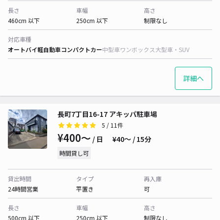
長さ
車幅
高さ
460cm 以下
250cm 以下
制限なし
対応車種
オートバイ
軽自動車
コンパクトカー
中型車
ワンボックス
大型車・SUV
詳細へ
長町7丁目16-17 アキッパ駐車場
5
/ 11件
¥400〜
/ 日
¥40〜 / 15分
時間貸し可
貸出時間
タイプ
再入庫
24時間営業
平置き
可
長さ
車幅
高さ
500cm 以下
250cm 以下
制限なし