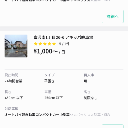
詳細へ
富沢南1丁目26-6 アキッパ駐車場
5
/ 1件
¥1,000〜
/ 日
貸出時間
タイプ
再入庫
24時間営業
平置き
可
長さ
車幅
高さ
460cm 以下
250cm 以下
制限なし
対応車種
オートバイ
軽自動車
コンパクトカー
中型車
ワンボックス
大型車・SUV