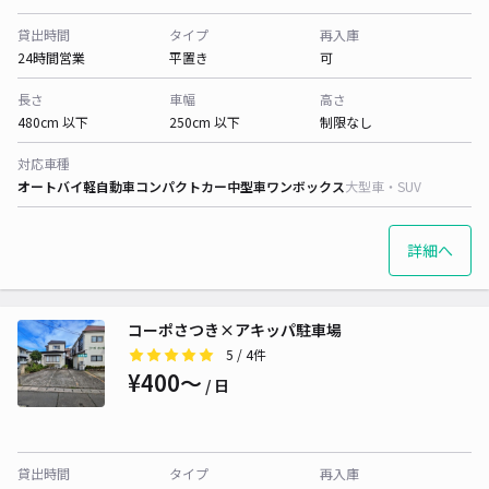
貸出時間
タイプ
再入庫
24時間営業
平置き
可
長さ
車幅
高さ
480cm 以下
250cm 以下
制限なし
対応車種
オートバイ
軽自動車
コンパクトカー
中型車
ワンボックス
大型車・SUV
詳細へ
コーポさつき×アキッパ駐車場
5
/ 4件
¥400〜
/ 日
貸出時間
タイプ
再入庫