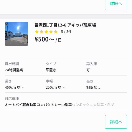
詳細へ
富沢西1丁目12-8 アキッパ駐車場
5
/ 3件
¥500〜
/ 日
貸出時間
タイプ
再入庫
24時間営業
平置き
可
長さ
車幅
高さ
460cm 以下
250cm 以下
制限なし
対応車種
オートバイ
軽自動車
コンパクトカー
中型車
ワンボックス
大型車・SUV
詳細へ