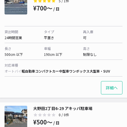
5
/ 1件
¥700〜
/ 日
貸出時間
タイプ
再入庫
24時間営業
平置き
可
長さ
車幅
高さ
500cm 以下
190cm 以下
制限なし
対応車種
オートバイ
軽自動車
コンパクトカー
中型車
ワンボックス
大型車・SUV
詳細へ
大野田2丁目6-29 アキッパ駐車場
0
/ 0件
¥500〜
/ 日