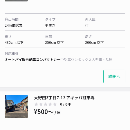
貸出時間
タイプ
再入庫
24時間営業
平置き
可
長さ
車幅
高さ
430cm 以下
250cm 以下
200cm 以下
対応車種
オートバイ
軽自動車
コンパクトカー
中型車
ワンボックス
大型車・SUV
詳細へ
大野田3丁目7-12 アキッパ駐車場
0
/ 0件
¥500〜
/ 日