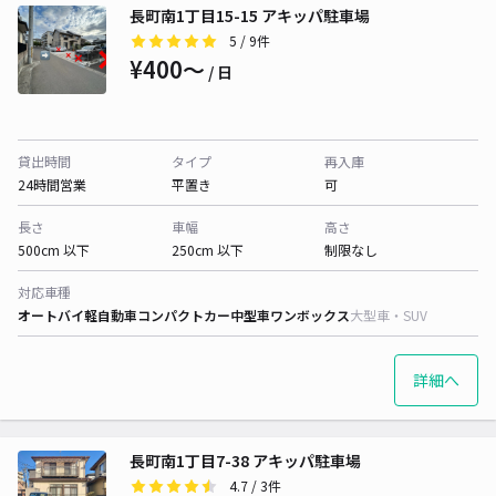
長町南1丁目15-15 アキッパ駐車場
5
/ 9件
¥400〜
/ 日
貸出時間
タイプ
再入庫
24時間営業
平置き
可
長さ
車幅
高さ
500cm 以下
250cm 以下
制限なし
対応車種
オートバイ
軽自動車
コンパクトカー
中型車
ワンボックス
大型車・SUV
詳細へ
長町南1丁目7-38 アキッパ駐車場
4.7
/ 3件