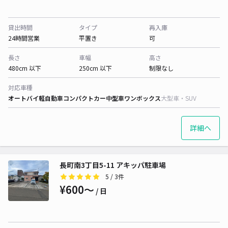
貸出時間
タイプ
再入庫
24時間営業
平置き
可
長さ
車幅
高さ
480cm 以下
250cm 以下
制限なし
対応車種
オートバイ
軽自動車
コンパクトカー
中型車
ワンボックス
大型車・SUV
詳細へ
長町南3丁目5-11 アキッパ駐車場
5
/ 3件
¥600〜
/ 日