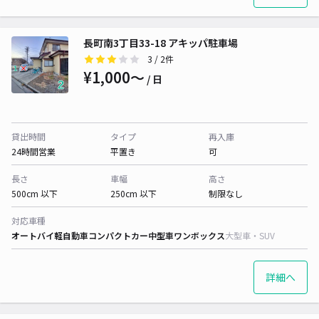
長町南3丁目33-18 アキッパ駐車場
3
/ 2件
¥1,000〜
/ 日
貸出時間
タイプ
再入庫
24時間営業
平置き
可
長さ
車幅
高さ
500cm 以下
250cm 以下
制限なし
対応車種
オートバイ
軽自動車
コンパクトカー
中型車
ワンボックス
大型車・SUV
詳細へ