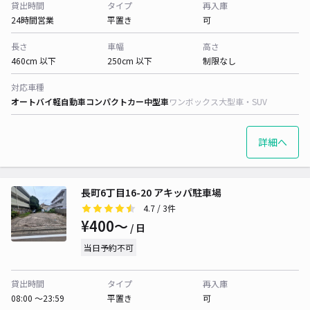
貸出時間
タイプ
再入庫
24時間営業
平置き
可
長さ
車幅
高さ
460cm 以下
250cm 以下
制限なし
対応車種
オートバイ
軽自動車
コンパクトカー
中型車
ワンボックス
大型車・SUV
詳細へ
長町6丁目16-20 アキッパ駐車場
4.7
/ 3件
¥400〜
/ 日
当日予約不可
貸出時間
タイプ
再入庫
08:00 〜23:59
平置き
可