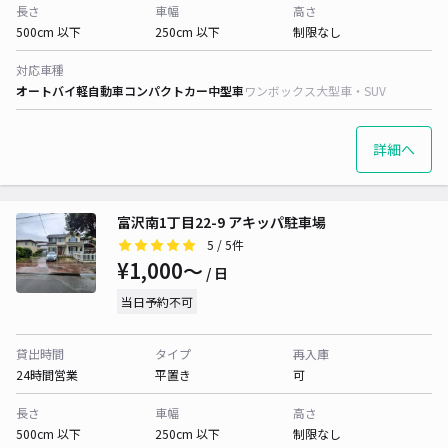
長さ
車幅
高さ
500cm 以下
250cm 以下
制限なし
対応車種
オートバイ
軽自動車
コンパクトカー
中型車
ワンボックス
大型車・SUV
詳細へ
富沢南1丁目22-9 アキッパ駐車場
5
/ 5件
¥1,000〜
/ 日
当日予約不可
貸出時間
タイプ
再入庫
24時間営業
平置き
可
長さ
車幅
高さ
500cm 以下
250cm 以下
制限なし