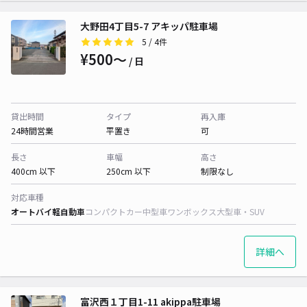
大野田4丁目5-7 アキッパ駐車場
5
/ 4件
¥500〜
/ 日
貸出時間
タイプ
再入庫
24時間営業
平置き
可
長さ
車幅
高さ
400cm 以下
250cm 以下
制限なし
対応車種
オートバイ
軽自動車
コンパクトカー
中型車
ワンボックス
大型車・SUV
詳細へ
富沢西１丁目1-11 akippa駐車場