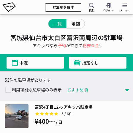
駐車場を貸す
検索
ログイン
メニュー
一覧
地図
宮城県仙台市太白区富沢南周辺の駐車場
アキッパなら
予約
ができて
格安料金
!
未定
指定なし
53件の駐車場があります
利用可能な駐車場のみ表示
富沢4丁目12-6 アキッパ駐車場
5
/ 6件
¥400〜
/ 日