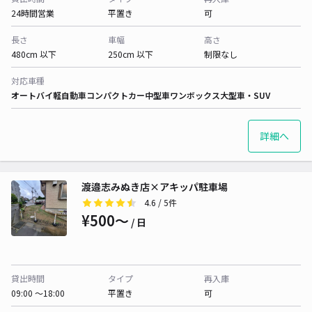
24時間営業
平置き
可
長さ
車幅
高さ
480cm 以下
250cm 以下
制限なし
対応車種
オートバイ
軽自動車
コンパクトカー
中型車
ワンボックス
大型車・SUV
詳細へ
渡邉志みぬき店×アキッパ駐車場
4.6
/ 5件
¥500〜
/ 日
貸出時間
タイプ
再入庫
09:00 〜18:00
平置き
可