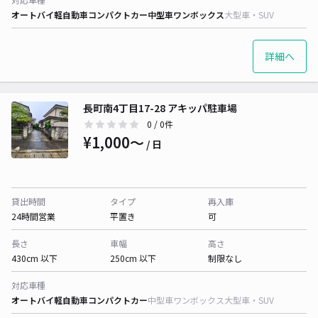
オートバイ
軽自動車
コンパクトカー
中型車
ワンボックス
大型車・SUV
詳細へ
長町南4丁目17-28 アキッパ駐車場
0
/ 0件
¥1,000〜
/ 日
貸出時間
タイプ
再入庫
24時間営業
平置き
可
長さ
車幅
高さ
430cm 以下
250cm 以下
制限なし
対応車種
オートバイ
軽自動車
コンパクトカー
中型車
ワンボックス
大型車・SUV