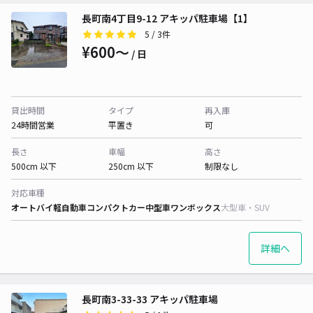
長町南4丁目9-12 アキッパ駐車場【1】
5
/ 3件
¥600〜
/ 日
貸出時間
タイプ
再入庫
24時間営業
平置き
可
長さ
車幅
高さ
500cm 以下
250cm 以下
制限なし
対応車種
オートバイ
軽自動車
コンパクトカー
中型車
ワンボックス
大型車・SUV
詳細へ
長町南3-33-33 アキッパ駐車場