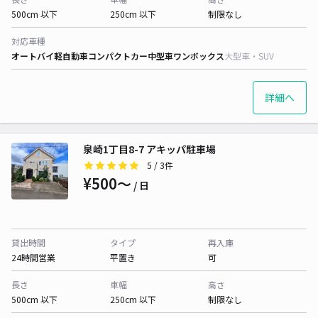
500cm 以下
250cm 以下
制限なし
対応車種
オートバイ
軽自動車
コンパクトカー
中型車
ワンボックス
大型車・SUV
詳細へ
泉崎1丁目8-7 アキッパ駐車場
5
/ 3件
¥500〜
/ 日
貸出時間
タイプ
再入庫
24時間営業
平置き
可
長さ
車幅
高さ
500cm 以下
250cm 以下
制限なし