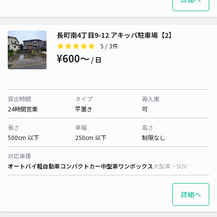
長町南4丁目9-12 アキッパ駐車場【2】
5
/ 3件
¥600〜
/ 日
貸出時間
タイプ
再入庫
24時間営業
平置き
可
長さ
車幅
高さ
500cm 以下
250cm 以下
制限なし
対応車種
オートバイ
軽自動車
コンパクトカー
中型車
ワンボックス
大型車・SUV
詳細へ