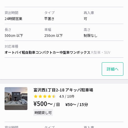
貸出時間
タイプ
再入庫
24時間営業
平置き
可
長さ
車幅
高さ
500cm 以下
250cm 以下
制限なし
対応車種
オートバイ
軽自動車
コンパクトカー
中型車
ワンボックス
大型車・SUV
詳細へ
富沢西1丁目2-18 アキッパ駐車場
4.9
/ 10件
¥500〜
/ 日
¥50〜 / 15分
時間貸し可
貸出時間
タイプ
再入庫