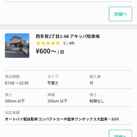
詳細へ
西多賀2丁目2-66 アキッパ駐車場
5
/ 4件
¥600〜
/ 日
貸出時間
タイプ
再入庫
07:00 〜22:30
平置き
可
長さ
車幅
高さ
500cm 以下
250cm 以下
制限なし
対応車種
オートバイ
軽自動車
コンパクトカー
中型車
ワンボックス
大型車・SUV
詳細へ