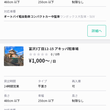
460cm 以下
250cm 以下
制限なし
対応車種
オートバイ
軽自動車
コンパクトカー
中型車
ワンボックス
大型車・SUV
詳細へ
富沢3丁目12-15 アキッパ駐車場
0
/ 0件
¥1,000〜
/ 日
貸出時間
タイプ
再入庫
24時間営業
平置き
可
長さ
車幅
高さ
480cm 以下
250cm 以下
制限なし
対応車種