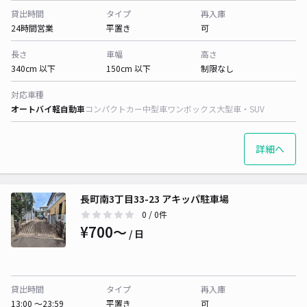
貸出時間
タイプ
再入庫
24時間営業
平置き
可
長さ
車幅
高さ
340cm 以下
150cm 以下
制限なし
対応車種
オートバイ
軽自動車
コンパクトカー
中型車
ワンボックス
大型車・SUV
詳細へ
長町南3丁目33-23 アキッパ駐車場
0
/ 0件
¥700〜
/ 日
貸出時間
タイプ
再入庫
13:00 〜23:59
平置き
可