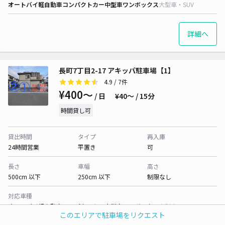
オートバイ
軽自動車
コンパクトカー
中型車
ワンボックス
大型車・SUV
詳細へ
長町7丁目2-17 アキッパ駐車場【1】
4.9
/ 7件
¥400〜
/ 日
¥40〜 / 15分
時間貸し可
貸出時間
タイプ
再入庫
24時間営業
平置き
可
長さ
車幅
高さ
500cm 以下
250cm 以下
制限なし
対応車種
オートバイ
軽自動車
コンパクトカー
中型車
ワンボックス
大型車・SUV
このエリアで駐車場をリクエスト