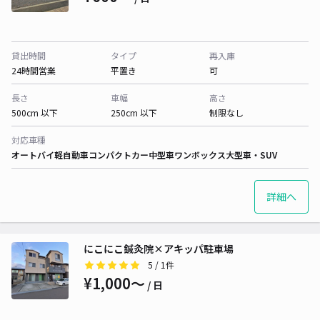
貸出時間
タイプ
再入庫
24時間営業
平置き
可
長さ
車幅
高さ
500cm 以下
250cm 以下
制限なし
対応車種
オートバイ
軽自動車
コンパクトカー
中型車
ワンボックス
大型車・SUV
詳細へ
にこにこ鍼灸院×アキッパ駐車場
5
/ 1件
¥1,000〜
/ 日