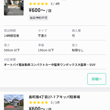
5
/ 4件
¥600〜
/ 日
当日予約不可
貸出時間
タイプ
再入庫
24時間営業
平置き
可
長さ
車幅
高さ
500cm 以下
190cm 以下
制限なし
対応車種
オートバイ
軽自動車
コンパクトカー
中型車
ワンボックス
大型車・SUV
詳細へ
長町南4丁目27-7 アキッパ駐車場
5
/ 1件
¥600〜
/ 日