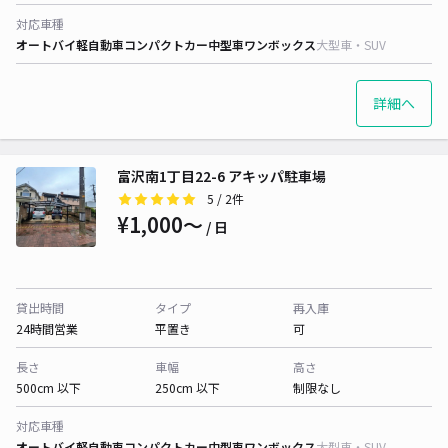
対応車種
オートバイ
軽自動車
コンパクトカー
中型車
ワンボックス
大型車・SUV
詳細へ
富沢南1丁目22-6 アキッパ駐車場
5
/ 2件
¥1,000〜
/ 日
貸出時間
タイプ
再入庫
24時間営業
平置き
可
長さ
車幅
高さ
500cm 以下
250cm 以下
制限なし
対応車種
オートバイ
軽自動車
コンパクトカー
中型車
ワンボックス
大型車・SUV