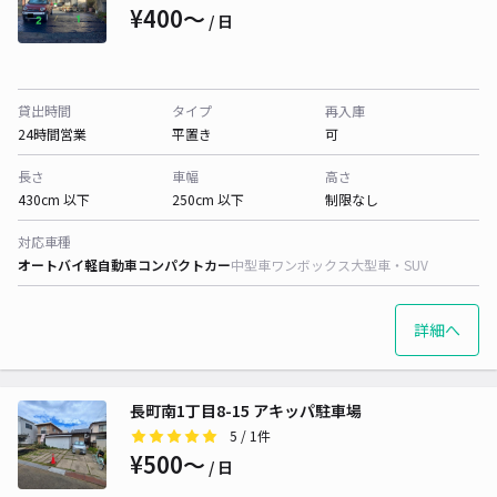
¥400〜
/ 日
貸出時間
タイプ
再入庫
24時間営業
平置き
可
長さ
車幅
高さ
430cm 以下
250cm 以下
制限なし
対応車種
オートバイ
軽自動車
コンパクトカー
中型車
ワンボックス
大型車・SUV
詳細へ
長町南1丁目8-15 アキッパ駐車場
5
/ 1件
¥500〜
/ 日