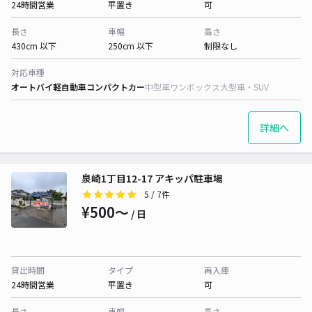
24時間営業
平置き
可
長さ
車幅
高さ
430cm 以下
250cm 以下
制限なし
対応車種
オートバイ
軽自動車
コンパクトカー
中型車
ワンボックス
大型車・SUV
詳細へ
泉崎1丁目12-17 アキッパ駐車場
5
/ 7件
¥500〜
/ 日
貸出時間
タイプ
再入庫
24時間営業
平置き
可
長さ
車幅
高さ