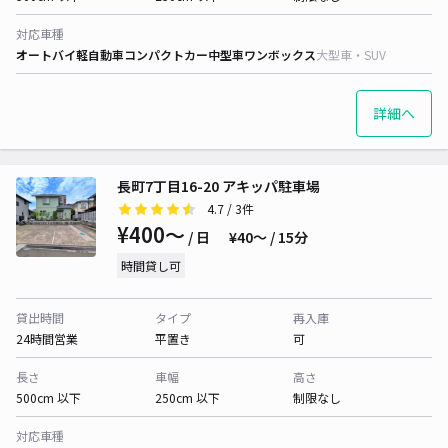
対応車種
オートバイ
軽自動車
コンパクトカー
中型車
ワンボックス
大型車・SUV
詳細へ
長町7丁目16-20 アキッパ駐車場
4.7
/ 3件
¥400〜
/ 日
¥40〜 / 15分
時間貸し可
貸出時間
タイプ
再入庫
24時間営業
平置き
可
長さ
車幅
高さ
500cm 以下
250cm 以下
制限なし
対応車種