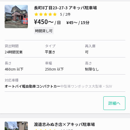
長町8丁目23-27-3 アキッパ駐車場
5
/ 2件
¥450〜
/ 日
¥45〜 / 15分
時間貸し可
貸出時間
タイプ
再入庫
24時間営業
平置き
可
長さ
車幅
高さ
460cm 以下
250cm 以下
制限なし
対応車種
オートバイ
軽自動車
コンパクトカー
中型車
ワンボックス
大型車・SUV
詳細へ
渡邉志みぬき店×アキッパ駐車場