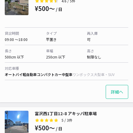
4.6
/ 5件
¥500〜
/ 日
貸出時間
タイプ
再入庫
09:00 〜18:00
平置き
可
長さ
車幅
高さ
500cm 以下
250cm 以下
制限なし
対応車種
オートバイ
軽自動車
コンパクトカー
中型車
ワンボックス
大型車・SUV
詳細へ
富沢西1丁目12-8 アキッパ駐車場
5
/ 3件
¥500〜
/ 日