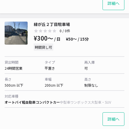
詳細へ
緑が丘２丁目駐車場
0
/ 0件
¥300〜
/ 日
¥50〜 / 15分
時間貸し可
貸出時間
タイプ
再入庫
24時間営業
平置き
可
長さ
車幅
高さ
500cm 以下
200cm 以下
制限なし
対応車種
オートバイ
軽自動車
コンパクトカー
中型車
ワンボックス
大型車・SUV
詳細へ