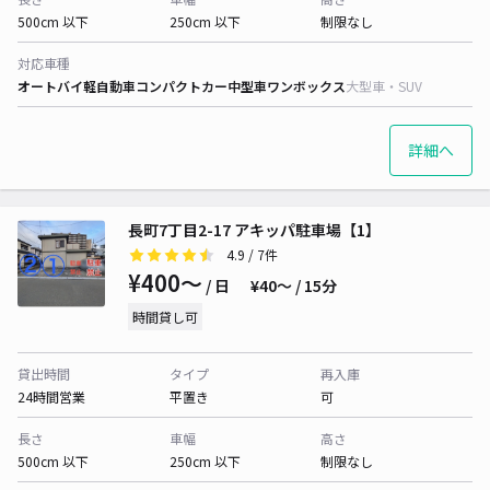
500cm 以下
250cm 以下
制限なし
対応車種
オートバイ
軽自動車
コンパクトカー
中型車
ワンボックス
大型車・SUV
詳細へ
長町7丁目2-17 アキッパ駐車場【1】
4.9
/ 7件
¥400〜
/ 日
¥40〜 / 15分
時間貸し可
貸出時間
タイプ
再入庫
24時間営業
平置き
可
長さ
車幅
高さ
500cm 以下
250cm 以下
制限なし