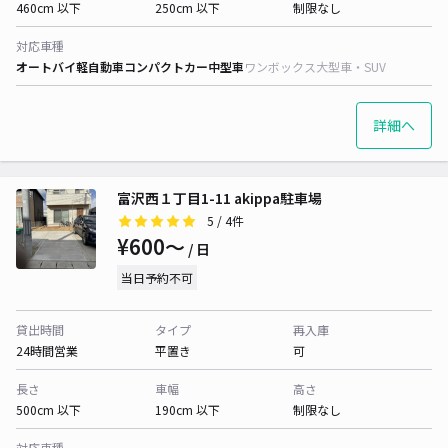
460cm 以下
250cm 以下
制限なし
対応車種
オートバイ
軽自動車
コンパクトカー
中型車
ワンボックス
大型車・SUV
詳細へ
富沢西１丁目1-11 akippa駐車場
5
/ 4件
¥600〜
/ 日
当日予約不可
貸出時間
タイプ
再入庫
24時間営業
平置き
可
長さ
車幅
高さ
500cm 以下
190cm 以下
制限なし
対応車種