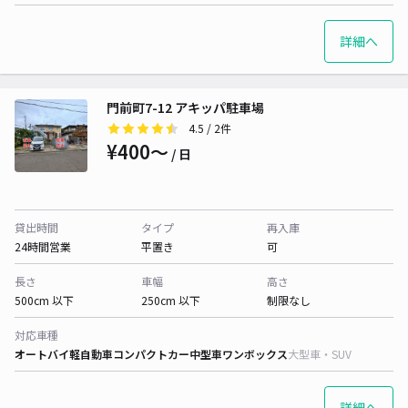
詳細へ
門前町7-12 アキッパ駐車場
4.5
/ 2件
¥400〜
/ 日
貸出時間
タイプ
再入庫
24時間営業
平置き
可
長さ
車幅
高さ
500cm 以下
250cm 以下
制限なし
対応車種
オートバイ
軽自動車
コンパクトカー
中型車
ワンボックス
大型車・SUV
詳細へ