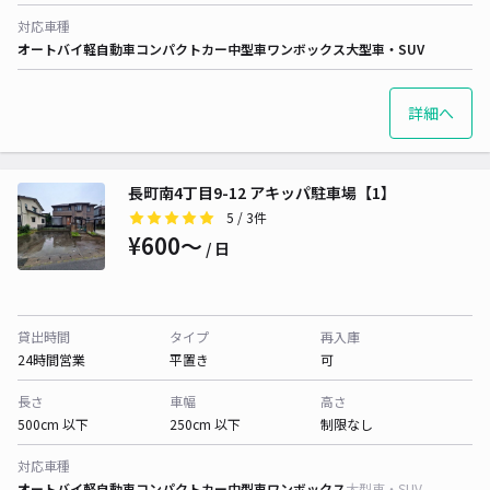
対応車種
オートバイ
軽自動車
コンパクトカー
中型車
ワンボックス
大型車・SUV
詳細へ
長町南4丁目9-12 アキッパ駐車場【1】
5
/ 3件
¥600〜
/ 日
貸出時間
タイプ
再入庫
24時間営業
平置き
可
長さ
車幅
高さ
500cm 以下
250cm 以下
制限なし
対応車種
オートバイ
軽自動車
コンパクトカー
中型車
ワンボックス
大型車・SUV