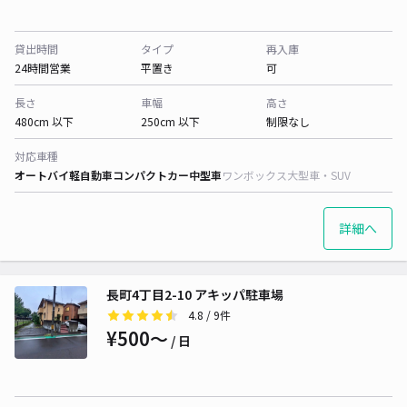
貸出時間
タイプ
再入庫
24時間営業
平置き
可
長さ
車幅
高さ
480cm 以下
250cm 以下
制限なし
対応車種
オートバイ
軽自動車
コンパクトカー
中型車
ワンボックス
大型車・SUV
詳細へ
長町4丁目2-10 アキッパ駐車場
4.8
/ 9件
¥500〜
/ 日