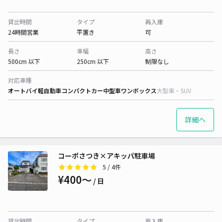
貸出時間
タイプ
再入庫
24時間営業
平置き
可
長さ
車幅
高さ
500cm 以下
250cm 以下
制限なし
対応車種
オートバイ
軽自動車
コンパクトカー
中型車
ワンボックス
大型車・SUV
詳細へ
コーポさつき×アキッパ駐車場
5
/ 4件
¥400〜
/ 日
貸出時間
タイプ
再入庫