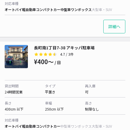
対応車種
オートバイ
軽自動車
コンパクトカー
中型車
ワンボックス
大型車・SUV
詳細へ
長町南1丁目7-38 アキッパ駐車場
4.7
/ 3件
¥400〜
/ 日
貸出時間
タイプ
再入庫
24時間営業
平置き
可
長さ
車幅
高さ
430cm 以下
250cm 以下
制限なし
対応車種
オートバイ
軽自動車
コンパクトカー
中型車
ワンボックス
大型車・SUV