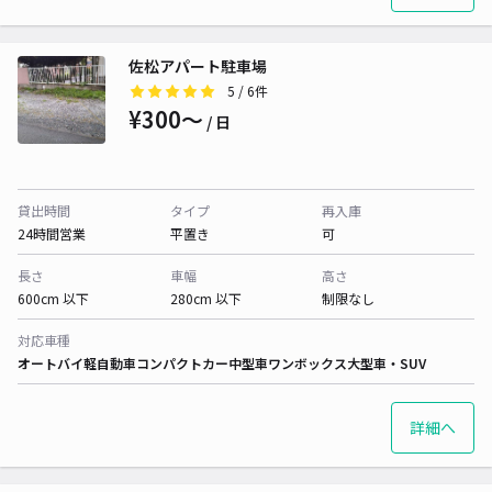
佐松アパート駐車場
5
/ 6件
¥300〜
/ 日
貸出時間
タイプ
再入庫
24時間営業
平置き
可
長さ
車幅
高さ
600cm 以下
280cm 以下
制限なし
対応車種
オートバイ
軽自動車
コンパクトカー
中型車
ワンボックス
大型車・SUV
詳細へ