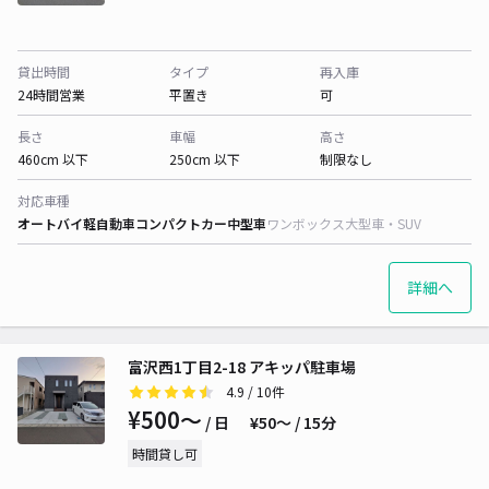
貸出時間
タイプ
再入庫
24時間営業
平置き
可
長さ
車幅
高さ
460cm 以下
250cm 以下
制限なし
対応車種
オートバイ
軽自動車
コンパクトカー
中型車
ワンボックス
大型車・SUV
詳細へ
富沢西1丁目2-18 アキッパ駐車場
4.9
/ 10件
¥500〜
/ 日
¥50〜 / 15分
時間貸し可