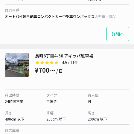
対応車種
オートバイ
軽自動車
コンパクトカー
中型車
ワンボックス
大型車・SUV
詳細へ
長町6丁目4-38 アキッパ駐車場
4.9
/ 11件
¥700〜
/ 日
貸出時間
タイプ
再入庫
24時間営業
平置き
可
長さ
車幅
高さ
480cm 以下
250cm 以下
200cm 以下
対応車種