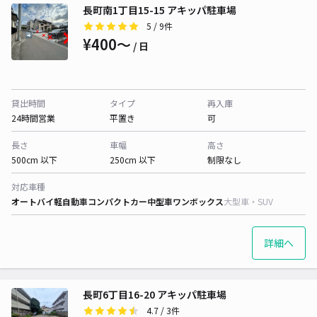
長町南1丁目15-15 アキッパ駐車場
5
/ 9件
¥400〜
/ 日
貸出時間
タイプ
再入庫
24時間営業
平置き
可
長さ
車幅
高さ
500cm 以下
250cm 以下
制限なし
対応車種
オートバイ
軽自動車
コンパクトカー
中型車
ワンボックス
大型車・SUV
詳細へ
長町6丁目16-20 アキッパ駐車場
4.7
/ 3件