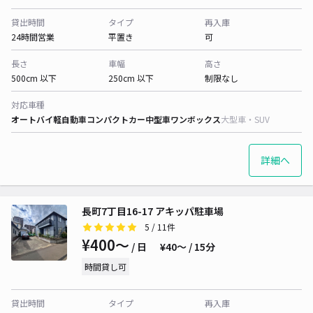
貸出時間
タイプ
再入庫
24時間営業
平置き
可
長さ
車幅
高さ
500cm 以下
250cm 以下
制限なし
対応車種
オートバイ
軽自動車
コンパクトカー
中型車
ワンボックス
大型車・SUV
詳細へ
長町7丁目16-17 アキッパ駐車場
5
/ 11件
¥400〜
/ 日
¥40〜 / 15分
時間貸し可
貸出時間
タイプ
再入庫