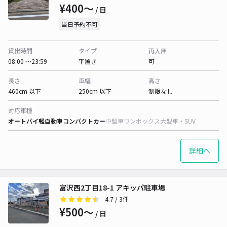
¥400〜
/ 日
当日予約不可
貸出時間
タイプ
再入庫
08:00 〜23:59
平置き
可
長さ
車幅
高さ
460cm 以下
250cm 以下
制限なし
対応車種
オートバイ
軽自動車
コンパクトカー
中型車
ワンボックス
大型車・SUV
詳細へ
富沢西2丁目18-1 アキッパ駐車場
4.7
/ 3件
¥500〜
/ 日