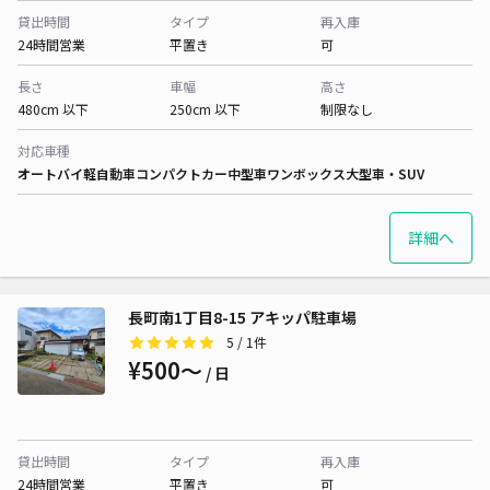
貸出時間
タイプ
再入庫
24時間営業
平置き
可
長さ
車幅
高さ
480cm 以下
250cm 以下
制限なし
対応車種
オートバイ
軽自動車
コンパクトカー
中型車
ワンボックス
大型車・SUV
詳細へ
長町南1丁目8-15 アキッパ駐車場
5
/ 1件
¥500〜
/ 日
貸出時間
タイプ
再入庫
24時間営業
平置き
可