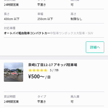
24時間営業
平置き
可
長さ
車幅
高さ
430cm 以下
250cm 以下
制限なし
対応車種
オートバイ
軽自動車
コンパクトカー
中型車
ワンボックス
大型車・SUV
詳細へ
泉崎1丁目12-17 アキッパ駐車場
5
/ 7件
¥500〜
/ 日
貸出時間
タイプ
再入庫
24時間営業
平置き
可