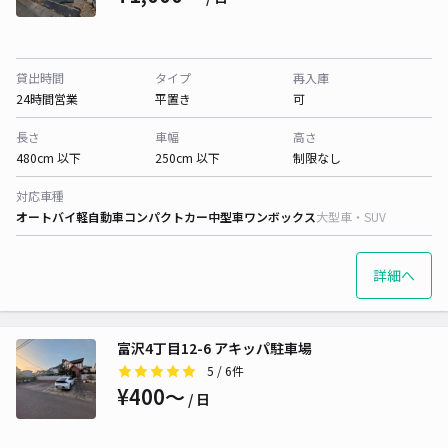
貸出時間
タイプ
再入庫
24時間営業
平置き
可
長さ
車幅
高さ
480cm 以下
250cm 以下
制限なし
対応車種
オートバイ
軽自動車
コンパクトカー
中型車
ワンボックス
大型車・SUV
詳細へ
富沢4丁目12-6 アキッパ駐車場
5
/ 6件
¥400〜
/ 日