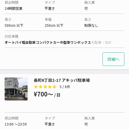
貸出時間
タイプ
再入庫
24時間営業
平置き
可
長さ
車幅
高さ
500cm 以下
250cm 以下
制限なし
対応車種
オートバイ
軽自動車
コンパクトカー
中型車
ワンボックス
大型車・SUV
詳細へ
長町6丁目2-17 アキッパ駐車場
5
/ 6件
¥700〜
/ 日
貸出時間
タイプ
再入庫
13:00 〜23:59
平置き
可