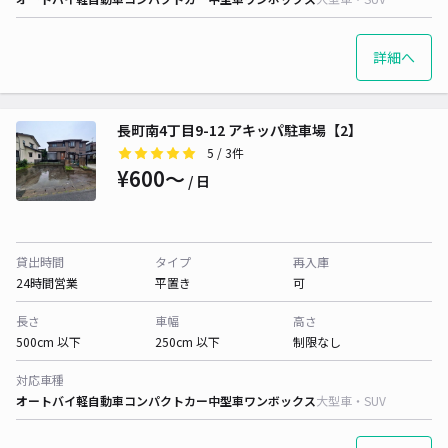
詳細へ
長町南4丁目9-12 アキッパ駐車場【2】
5
/ 3件
¥600〜
/ 日
貸出時間
タイプ
再入庫
24時間営業
平置き
可
長さ
車幅
高さ
500cm 以下
250cm 以下
制限なし
対応車種
オートバイ
軽自動車
コンパクトカー
中型車
ワンボックス
大型車・SUV