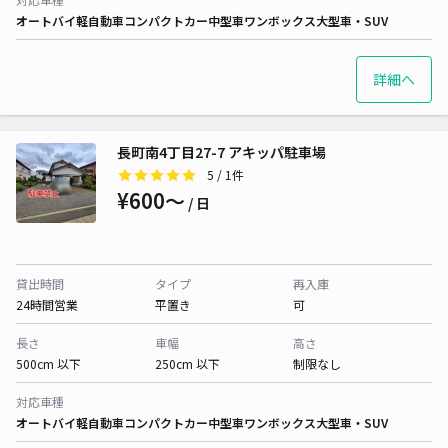
オートバイ
軽自動車
コンパクトカー
中型車
ワンボックス
大型車・SUV
詳細へ
長町南4丁目27-7 アキッパ駐車場
5
/ 1件
¥600〜
/ 日
貸出時間
タイプ
再入庫
24時間営業
平置き
可
長さ
車幅
高さ
500cm 以下
250cm 以下
制限なし
対応車種
オートバイ
軽自動車
コンパクトカー
中型車
ワンボックス
大型車・SUV