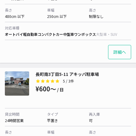
長さ
車幅
高さ
480cm 以下
250cm 以下
制限なし
対応車種
オートバイ
軽自動車
コンパクトカー
中型車
ワンボックス
大型車・SUV
詳細へ
長町南3丁目5-11 アキッパ駐車場
5
/ 3件
¥600〜
/ 日
貸出時間
タイプ
再入庫
24時間営業
平置き
可
長さ
車幅
高さ