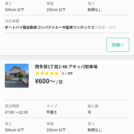
長さ
車幅
高さ
500cm 以下
250cm 以下
制限なし
対応車種
オートバイ
軽自動車
コンパクトカー
中型車
ワンボックス
大型車・SUV
詳細へ
西多賀2丁目2-66 アキッパ駐車場
5
/ 4件
¥600〜
/ 日
貸出時間
タイプ
再入庫
07:00 〜22:30
平置き
可
長さ
車幅
高さ
500cm 以下
250cm 以下
制限なし