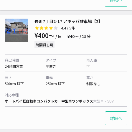
長町7丁目2-17 アキッパ駐車場【2】
4.4
/ 5件
¥400〜
/ 日
¥40〜 / 15分
時間貸し可
貸出時間
タイプ
再入庫
24時間営業
平置き
可
長さ
車幅
高さ
500cm 以下
250cm 以下
制限なし
対応車種
オートバイ
軽自動車
コンパクトカー
中型車
ワンボックス
大型車・SUV
詳細へ