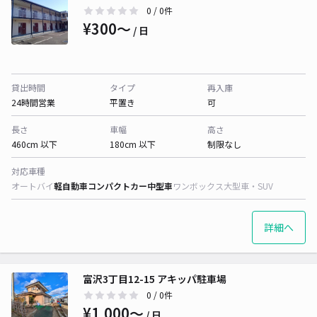
0
/ 0件
¥300〜
/ 日
貸出時間
タイプ
再入庫
24時間営業
平置き
可
長さ
車幅
高さ
460cm 以下
180cm 以下
制限なし
対応車種
オートバイ
軽自動車
コンパクトカー
中型車
ワンボックス
大型車・SUV
詳細へ
富沢3丁目12-15 アキッパ駐車場
0
/ 0件
¥1,000〜
/ 日