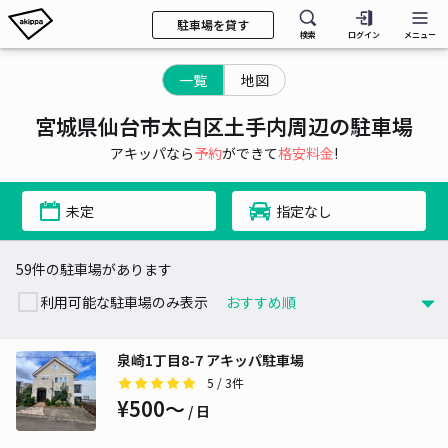
駐車場を貸す
検索
ログイン
メニュー
一覧
地図
宮城県仙台市太白区土手内周辺の駐車場
アキッパなら
予約
ができて
格安料金
!
未定
指定なし
59件の駐車場があります
利用可能な駐車場のみ表示
泉崎1丁目8-7 アキッパ駐車場
5
/ 3件
¥500〜
/ 日