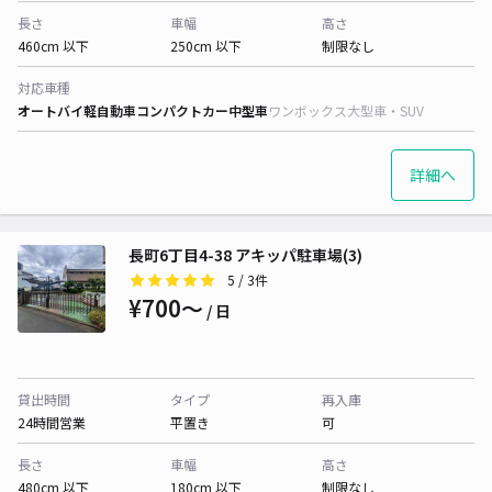
長さ
車幅
高さ
460cm 以下
250cm 以下
制限なし
対応車種
オートバイ
軽自動車
コンパクトカー
中型車
ワンボックス
大型車・SUV
詳細へ
長町6丁目4-38 アキッパ駐車場(3)
5
/ 3件
¥700〜
/ 日
貸出時間
タイプ
再入庫
24時間営業
平置き
可
長さ
車幅
高さ
480cm 以下
180cm 以下
制限なし