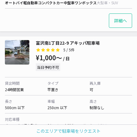
オートバイ
軽自動車
コンパクトカー
中型車
ワンボックス
大型車・SUV
詳細へ
富沢南1丁目22-9 アキッパ駐車場
5
/ 5件
¥1,000〜
/ 日
当日予約不可
貸出時間
タイプ
再入庫
24時間営業
平置き
可
長さ
車幅
高さ
500cm 以下
250cm 以下
制限なし
対応車種
オートバイ
軽自動車
コンパクトカー
中型車
ワンボックス
大型車・SUV
このエリアで駐車場をリクエスト