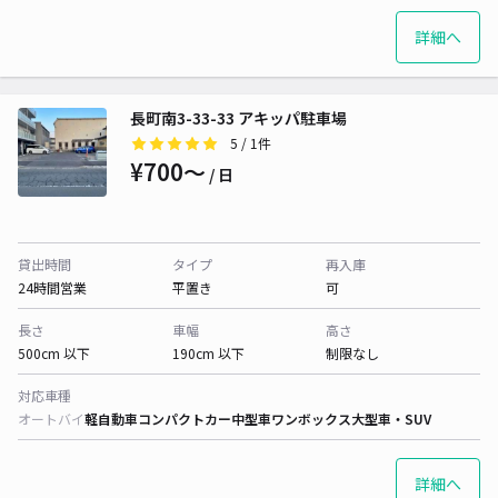
詳細へ
長町南3-33-33 アキッパ駐車場
5
/ 1件
¥700〜
/ 日
貸出時間
タイプ
再入庫
24時間営業
平置き
可
長さ
車幅
高さ
500cm 以下
190cm 以下
制限なし
対応車種
オートバイ
軽自動車
コンパクトカー
中型車
ワンボックス
大型車・SUV
詳細へ