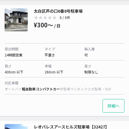
太白区芦の口6番8号駐車場
0
/ 0件
¥300〜
/ 日
貸出時間
タイプ
再入庫
24時間営業
平置き
可
長さ
車幅
高さ
430cm 以下
260cm 以下
制限なし
対応車種
オートバイ
軽自動車
コンパクトカー
中型車
ワンボックス
大型車・SUV
詳細へ
レオパレスアースヒルズ駐車場【32427】