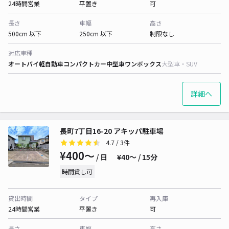
24時間営業
平置き
可
長さ
車幅
高さ
500cm 以下
250cm 以下
制限なし
対応車種
オートバイ
軽自動車
コンパクトカー
中型車
ワンボックス
大型車・SUV
詳細へ
長町7丁目16-20 アキッパ駐車場
4.7
/ 3件
¥400〜
/ 日
¥40〜 / 15分
時間貸し可
貸出時間
タイプ
再入庫
24時間営業
平置き
可
長さ
車幅
高さ