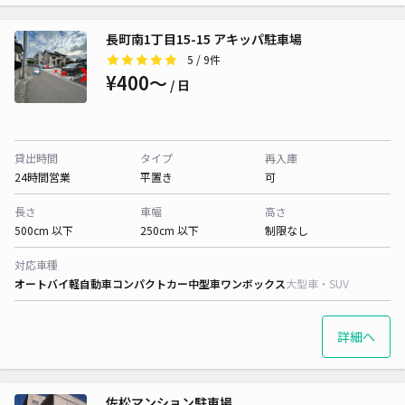
長町南1丁目15-15 アキッパ駐車場
5
/ 9件
¥400〜
/ 日
貸出時間
タイプ
再入庫
24時間営業
平置き
可
長さ
車幅
高さ
500cm 以下
250cm 以下
制限なし
対応車種
オートバイ
軽自動車
コンパクトカー
中型車
ワンボックス
大型車・SUV
詳細へ
佐松マンション駐車場