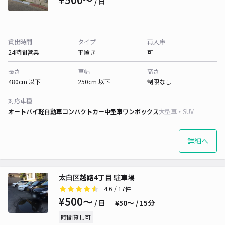
/ 日
貸出時間
タイプ
再入庫
24時間営業
平置き
可
長さ
車幅
高さ
480cm 以下
250cm 以下
制限なし
対応車種
オートバイ
軽自動車
コンパクトカー
中型車
ワンボックス
大型車・SUV
詳細へ
太白区越路4丁目 駐車場
4.6
/ 17件
¥500〜
/ 日
¥50〜 / 15分
時間貸し可