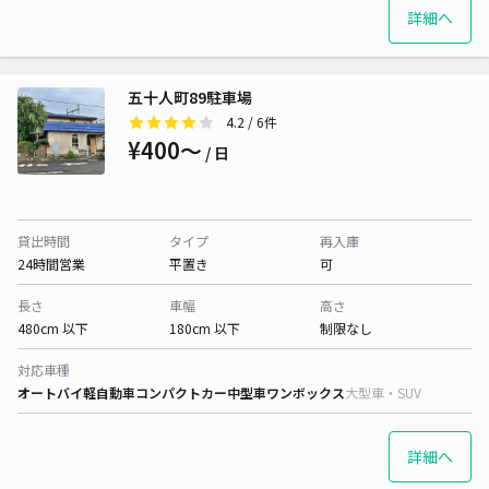
詳細へ
五十人町89駐車場
4.2
/ 6件
¥400〜
/ 日
貸出時間
タイプ
再入庫
24時間営業
平置き
可
長さ
車幅
高さ
480cm 以下
180cm 以下
制限なし
対応車種
オートバイ
軽自動車
コンパクトカー
中型車
ワンボックス
大型車・SUV
詳細へ