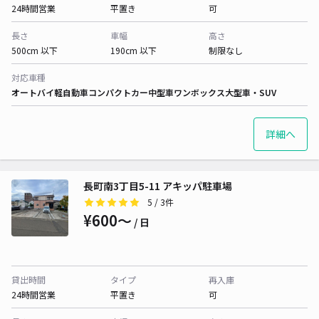
24時間営業
平置き
可
長さ
車幅
高さ
500cm 以下
190cm 以下
制限なし
対応車種
オートバイ
軽自動車
コンパクトカー
中型車
ワンボックス
大型車・SUV
詳細へ
長町南3丁目5-11 アキッパ駐車場
5
/ 3件
¥600〜
/ 日
貸出時間
タイプ
再入庫
24時間営業
平置き
可