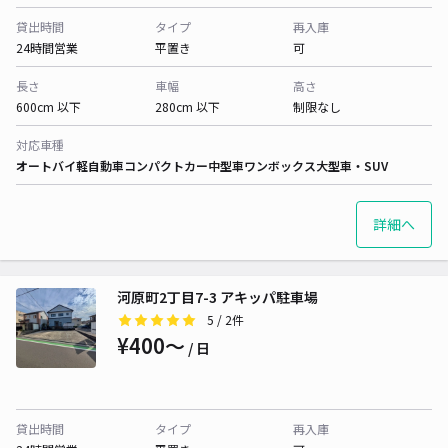
貸出時間
タイプ
再入庫
24時間営業
平置き
可
長さ
車幅
高さ
600cm 以下
280cm 以下
制限なし
対応車種
オートバイ
軽自動車
コンパクトカー
中型車
ワンボックス
大型車・SUV
詳細へ
河原町2丁目7-3 アキッパ駐車場
5
/ 2件
¥400〜
/ 日
貸出時間
タイプ
再入庫