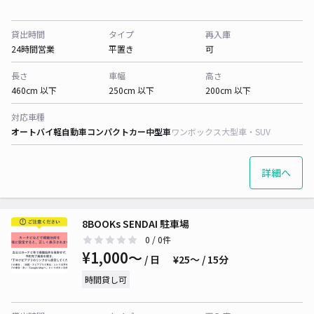
貸出時間
タイプ
再入庫
24時間営業
平置き
可
長さ
車幅
高さ
460cm 以下
250cm 以下
200cm 以下
対応車種
オートバイ
軽自動車
コンパクトカー
中型車
ワンボックス
大型車・SUV
詳細へ
8BOOKs SENDAI 駐車場
0
/ 0件
¥1,000〜
/ 日
¥25〜 / 15分
時間貸し可