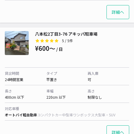
詳細へ
八本松2丁目3-76 アキッパ駐車場
5
/ 5件
¥600〜
/ 日
貸出時間
タイプ
再入庫
24時間営業
平置き
可
長さ
車幅
高さ
400cm 以下
220cm 以下
制限なし
対応車種
オートバイ
軽自動車
コンパクトカー
中型車
ワンボックス
大型車・SUV
詳細へ