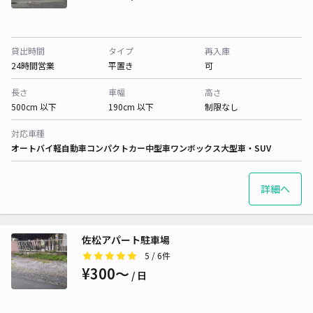
貸出時間
タイプ
再入庫
24時間営業
平置き
可
長さ
車幅
高さ
500cm 以下
190cm 以下
制限なし
対応車種
オートバイ
軽自動車
コンパクトカー
中型車
ワンボックス
大型車・SUV
詳細へ
佐松アパート駐車場
5
/ 6件
¥300〜
/ 日