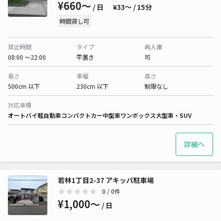
¥660〜
/ 日
¥33〜 / 15分
時間貸し可
貸出時間
タイプ
再入庫
08:00 〜22:00
平置き
可
長さ
車幅
高さ
500cm 以下
230cm 以下
制限なし
対応車種
オートバイ
軽自動車
コンパクトカー
中型車
ワンボックス
大型車・SUV
詳細へ
若林1丁目2-37 アキッパ駐車場
0
/ 0件
¥1,000〜
/ 日