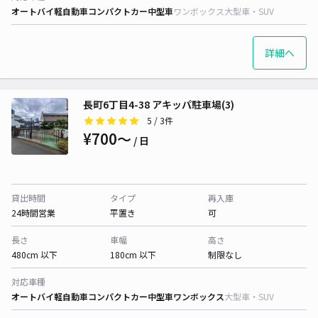
オートバイ
軽自動車
コンパクトカー
中型車
ワンボックス
大型車・SUV
詳細へ
長町6丁目4-38 アキッパ駐車場(3)
5
/ 3件
¥700〜
/ 日
貸出時間
タイプ
再入庫
24時間営業
平置き
可
長さ
車幅
高さ
480cm 以下
180cm 以下
制限なし
対応車種
オートバイ
軽自動車
コンパクトカー
中型車
ワンボックス
大型車・SUV