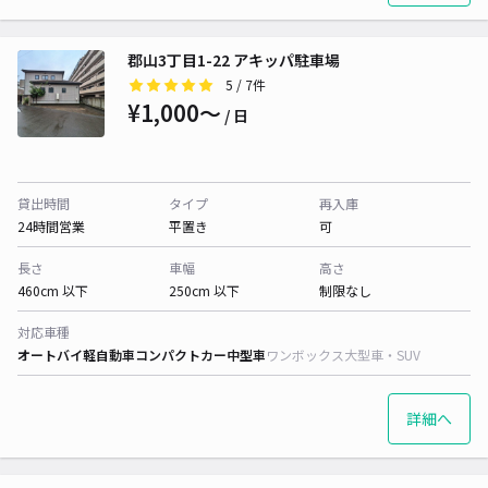
郡山3丁目1-22 アキッパ駐車場
5
/ 7件
¥1,000〜
/ 日
貸出時間
タイプ
再入庫
24時間営業
平置き
可
長さ
車幅
高さ
460cm 以下
250cm 以下
制限なし
対応車種
オートバイ
軽自動車
コンパクトカー
中型車
ワンボックス
大型車・SUV
詳細へ