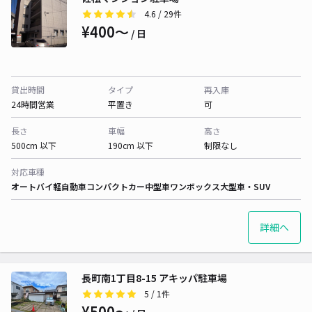
4.6
/ 29件
¥400〜
/ 日
貸出時間
タイプ
再入庫
24時間営業
平置き
可
長さ
車幅
高さ
500cm 以下
190cm 以下
制限なし
対応車種
オートバイ
軽自動車
コンパクトカー
中型車
ワンボックス
大型車・SUV
詳細へ
長町南1丁目8-15 アキッパ駐車場
5
/ 1件
¥500〜