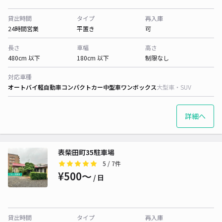
貸出時間
タイプ
再入庫
24時間営業
平置き
可
長さ
車幅
高さ
480cm 以下
180cm 以下
制限なし
対応車種
オートバイ
軽自動車
コンパクトカー
中型車
ワンボックス
大型車・SUV
詳細へ
表柴田町35駐車場
5
/ 7件
¥500〜
/ 日
貸出時間
タイプ
再入庫