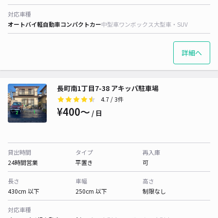
対応車種
オートバイ
軽自動車
コンパクトカー
中型車
ワンボックス
大型車・SUV
詳細へ
長町南1丁目7-38 アキッパ駐車場
4.7
/ 3件
¥400〜
/ 日
貸出時間
タイプ
再入庫
24時間営業
平置き
可
長さ
車幅
高さ
430cm 以下
250cm 以下
制限なし
対応車種