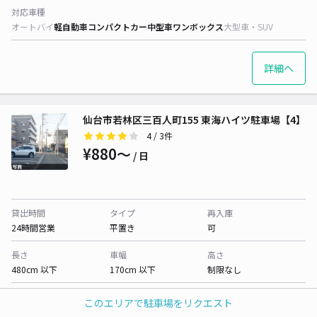
対応車種
オートバイ
軽自動車
コンパクトカー
中型車
ワンボックス
大型車・SUV
詳細へ
仙台市若林区三百人町155 東海ハイツ駐車場【4】
4
/ 3件
¥880〜
/ 日
貸出時間
タイプ
再入庫
24時間営業
平置き
可
長さ
車幅
高さ
480cm 以下
170cm 以下
制限なし
対応車種
このエリアで駐車場をリクエスト
オートバイ
軽自動車
コンパクトカー
中型車
ワンボックス
大型車・SUV