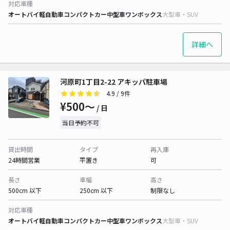
対応車種
オートバイ
軽自動車
コンパクトカー
中型車
ワンボックス
大型車・SUV
詳細へ
河原町1丁目2-22 アキッパ駐車場
4.9
/ 9件
¥500〜
/ 日
当日予約不可
貸出時間
タイプ
再入庫
24時間営業
平置き
可
長さ
車幅
高さ
500cm 以下
250cm 以下
制限なし
対応車種
オートバイ
軽自動車
コンパクトカー
中型車
ワンボックス
大型車・SUV