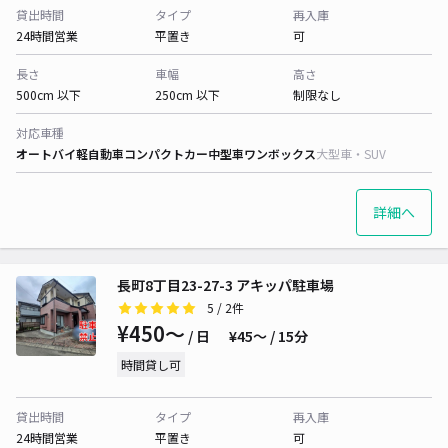
貸出時間
タイプ
再入庫
24時間営業
平置き
可
長さ
車幅
高さ
500cm 以下
250cm 以下
制限なし
対応車種
オートバイ
軽自動車
コンパクトカー
中型車
ワンボックス
大型車・SUV
詳細へ
長町8丁目23-27-3 アキッパ駐車場
5
/ 2件
¥450〜
/ 日
¥45〜 / 15分
時間貸し可
貸出時間
タイプ
再入庫
24時間営業
平置き
可