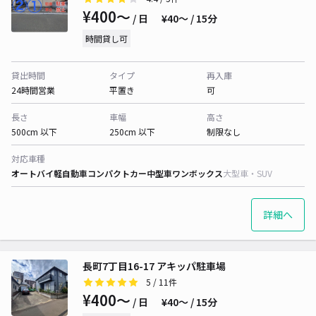
¥400〜
/ 日
¥40〜 / 15分
時間貸し可
貸出時間
タイプ
再入庫
24時間営業
平置き
可
長さ
車幅
高さ
500cm 以下
250cm 以下
制限なし
対応車種
オートバイ
軽自動車
コンパクトカー
中型車
ワンボックス
大型車・SUV
詳細へ
長町7丁目16-17 アキッパ駐車場
5
/ 11件
¥400〜
/ 日
¥40〜 / 15分