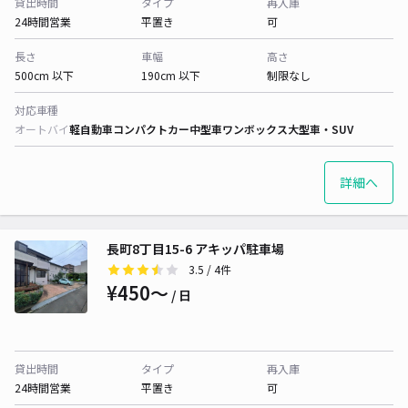
貸出時間
タイプ
再入庫
24時間営業
平置き
可
長さ
車幅
高さ
500cm 以下
190cm 以下
制限なし
対応車種
オートバイ
軽自動車
コンパクトカー
中型車
ワンボックス
大型車・SUV
詳細へ
長町8丁目15-6 アキッパ駐車場
3.5
/ 4件
¥450〜
/ 日
貸出時間
タイプ
再入庫
24時間営業
平置き
可