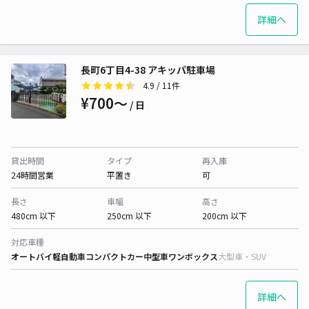
詳細へ
長町6丁目4-38 アキッパ駐車場
4.9
/ 11件
¥700〜
/ 日
貸出時間
タイプ
再入庫
24時間営業
平置き
可
長さ
車幅
高さ
480cm 以下
250cm 以下
200cm 以下
対応車種
オートバイ
軽自動車
コンパクトカー
中型車
ワンボックス
大型車・SUV
詳細へ