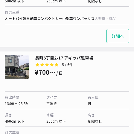
500cm 以下
250cm 以下
制限なし
対応車種
オートバイ
軽自動車
コンパクトカー
中型車
ワンボックス
大型車・SUV
詳細へ
長町6丁目2-17 アキッパ駐車場
5
/ 6件
¥700〜
/ 日
貸出時間
タイプ
再入庫
13:00 〜23:59
平置き
可
長さ
車幅
高さ
460cm 以下
250cm 以下
制限なし
対応車種