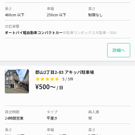
長さ
車幅
高さ
460cm 以下
250cm 以下
制限なし
対応車種
オートバイ
軽自動車
コンパクトカー
中型車
ワンボックス
大型車・SUV
詳細へ
郡山2丁目2-83 アキッパ駐車場
5
/ 5件
¥500〜
/ 日
貸出時間
タイプ
再入庫
24時間営業
平置き
可
長さ
車幅
高さ