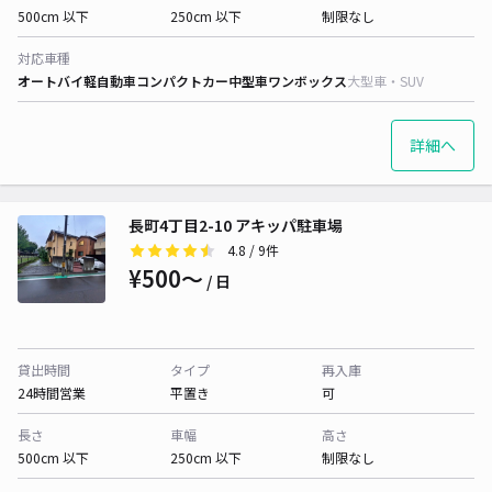
500cm 以下
250cm 以下
制限なし
対応車種
オートバイ
軽自動車
コンパクトカー
中型車
ワンボックス
大型車・SUV
詳細へ
長町4丁目2-10 アキッパ駐車場
4.8
/ 9件
¥500〜
/ 日
貸出時間
タイプ
再入庫
24時間営業
平置き
可
長さ
車幅
高さ
500cm 以下
250cm 以下
制限なし