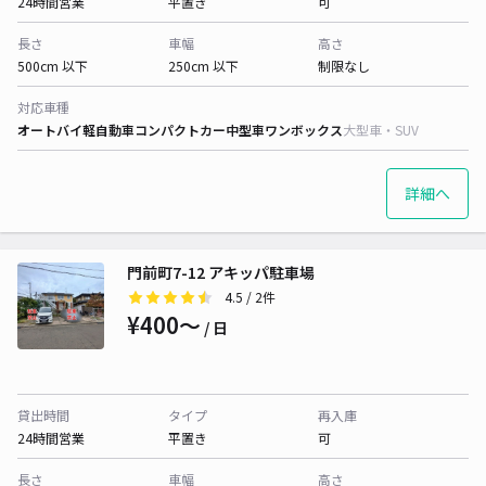
24時間営業
平置き
可
長さ
車幅
高さ
500cm 以下
250cm 以下
制限なし
対応車種
オートバイ
軽自動車
コンパクトカー
中型車
ワンボックス
大型車・SUV
詳細へ
門前町7-12 アキッパ駐車場
4.5
/ 2件
¥400〜
/ 日
貸出時間
タイプ
再入庫
24時間営業
平置き
可
長さ
車幅
高さ