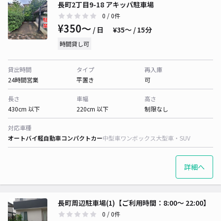
長町2丁目9-18 アキッパ駐車場
0
/ 0件
¥350〜
/ 日
¥35〜 / 15分
時間貸し可
貸出時間
タイプ
再入庫
24時間営業
平置き
可
長さ
車幅
高さ
430cm 以下
220cm 以下
制限なし
対応車種
オートバイ
軽自動車
コンパクトカー
中型車
ワンボックス
大型車・SUV
詳細へ
長町周辺駐車場(1)【ご利用時間：8:00～ 22:00】
0
/ 0件