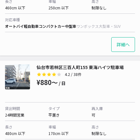
長さ
車幅
高さ
460cm 以下
250cm 以下
制限なし
対応車種
オートバイ
軽自動車
コンパクトカー
中型車
ワンボックス
大型車・SUV
詳細へ
仙台市若林区三百人町155 東海ハイツ駐車場
4.2
/ 38件
¥880〜
/ 日
貸出時間
タイプ
再入庫
24時間営業
平置き
可
長さ
車幅
高さ
480cm 以下
170cm 以下
制限なし