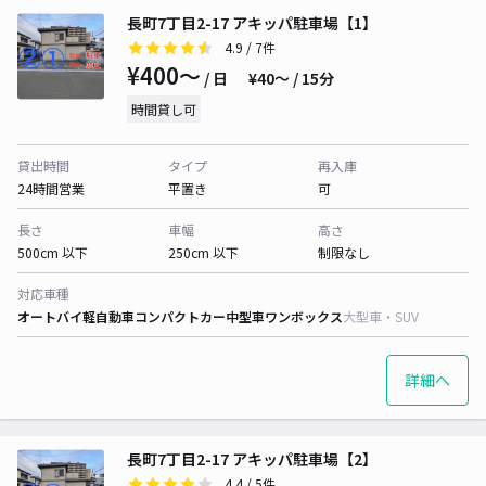
長町7丁目2-17 アキッパ駐車場【1】
4.9
/ 7件
¥400〜
/ 日
¥40〜 / 15分
時間貸し可
貸出時間
タイプ
再入庫
24時間営業
平置き
可
長さ
車幅
高さ
500cm 以下
250cm 以下
制限なし
対応車種
オートバイ
軽自動車
コンパクトカー
中型車
ワンボックス
大型車・SUV
詳細へ
長町7丁目2-17 アキッパ駐車場【2】
4.4
/ 5件