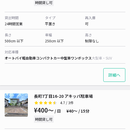
時間貸し可
貸出時間
タイプ
再入庫
24時間営業
平置き
可
長さ
車幅
高さ
500cm 以下
250cm 以下
制限なし
対応車種
オートバイ
軽自動車
コンパクトカー
中型車
ワンボックス
大型車・SUV
詳細へ
長町7丁目16-20 アキッパ駐車場
4.7
/ 3件
¥400〜
/ 日
¥40〜 / 15分
時間貸し可