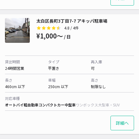
太白区長町3丁目7-7 アキッパ駐車場
4.8
/ 4件
¥1,000〜
/ 日
貸出時間
タイプ
再入庫
24時間営業
平置き
可
長さ
車幅
高さ
460cm 以下
250cm 以下
制限なし
対応車種
オートバイ
軽自動車
コンパクトカー
中型車
ワンボックス
大型車・SUV
詳細へ