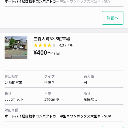
オートバイ
軽自動車
コンパクトカー
中型車
ワンボックス
大型車・SUV
詳細へ
三百人町62-5駐車場
4.3
/ 7件
¥400〜
/ 日
貸出時間
タイプ
再入庫
24時間営業
平置き
可
長さ
車幅
高さ
500cm 以下
190cm 以下
制限なし
対応車種
オートバイ
軽自動車
コンパクトカー
中型車
ワンボックス
大型車・SUV