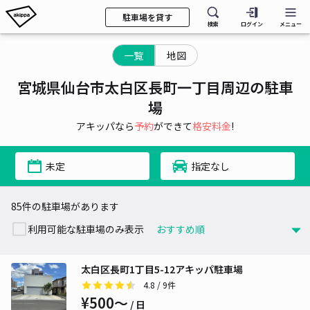
駐車場を貸す
検索
ログイン
メニュー
一覧
地図
宮城県仙台市太白区長町一丁目周辺の駐車
場
アキッパなら
予約
ができて
格安料金
!
未定
指定なし
85件の駐車場があります
利用可能な駐車場のみ表示
太白区長町1丁目5-12アキッパ駐車場
4.8
/ 9件
¥500〜
/ 日