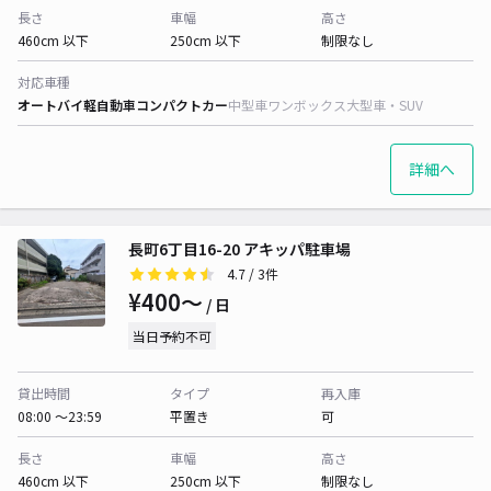
長さ
車幅
高さ
460cm 以下
250cm 以下
制限なし
対応車種
オートバイ
軽自動車
コンパクトカー
中型車
ワンボックス
大型車・SUV
詳細へ
長町6丁目16-20 アキッパ駐車場
4.7
/ 3件
¥400〜
/ 日
当日予約不可
貸出時間
タイプ
再入庫
08:00 〜23:59
平置き
可
長さ
車幅
高さ
460cm 以下
250cm 以下
制限なし