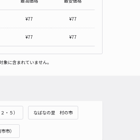
最高価格
最安価格
株式会社末廣駐車場 長島支社
3
/ 2件
¥
77
¥
77
77〜
/ 日
¥77〜 / 15分
貸し可
¥
77
¥
77
時間
24時間営業
タイプ
平置き
再入庫
可
対象に含まれていません。
600cm 以下
車幅
250cm 以下
高さ
500cm 以下
車種
オートバイ
軽自動車
コンパクトカー
中型車
ワンボックス
大型車・SUV
詳細へ
・２・５）
なばなの里 村の市
水郷花火大会に便利！トイレ付きアキッパ駐車場B
0
/ 0件
,500〜
日市市）
/ 日