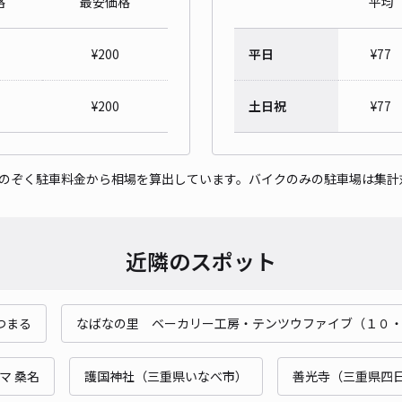
格
最安価格
平均
②
¥
200
平日
¥
77
¥7
時間
¥
200
土日祝
¥
77
貸出
をのぞく駐車料金から相場を算出しています。バイクのみの駐車場は集計
長さ
対応
近隣のスポット
つまる
なばなの里 ベーカリー工房・テンツウファイブ（１０
桑名
¥3
マ 桑名
護国神社（三重県いなべ市）
善光寺（三重県四