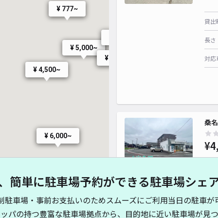
¥ 777~
貸出
¥ 3,500~
長さ
¥ 5,000~
対応
¥ 4,500~
¥ 4,500~
桑名
¥ 6,000~
¥4
、簡単に駐車場予約ができる駐車場シェ
貸出
制駐車場・事前お支払いのためスムーズにご利用当日の駐車が
長さ
キッパの持つ豊富な駐車場拠点から、目的地に近い駐車場が見つ