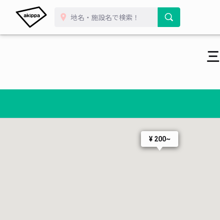
三
¥ 200~