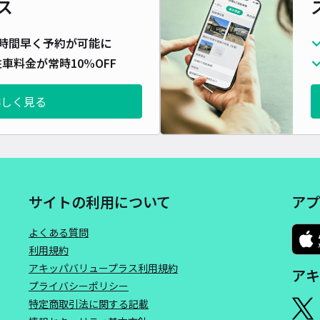
ス
対応
時間早く予約が可能に
車料金が常時10%OFF
詳しく見る
桑名
¥6
サイトの利用について
アプ
貸出
よくある質問
長さ
利用規約
対応
アキッパバリュープラス利用規約
アキ
プライバシーポリシー
特定商取引法に関する記載