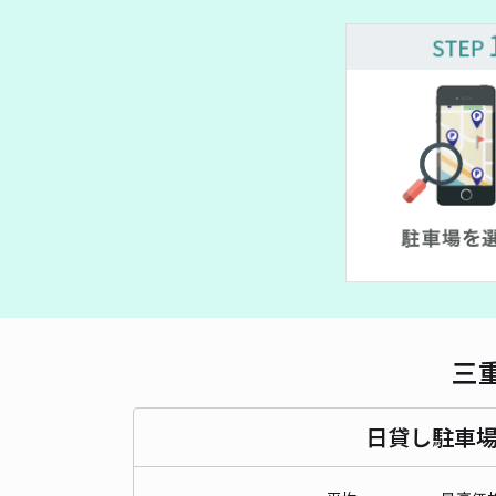
三
日貸し駐車