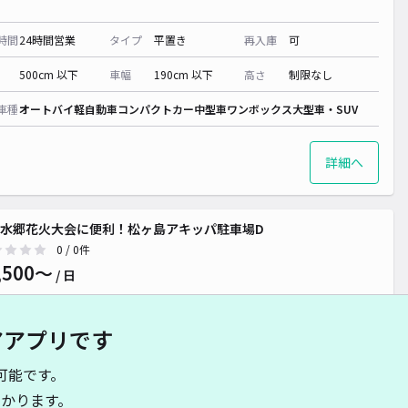
時間
24時間営業
タイプ
平置き
再入庫
可
500cm 以下
車幅
190cm 以下
高さ
制限なし
車種
オートバイ
軽自動車
コンパクトカー
中型車
ワンボックス
大型車・SUV
詳細へ
水郷花火大会に便利！松ヶ島アキッパ駐車場D
0
/ 0件
,500〜
/ 日
アアプリです
時間
17:30 〜22:30
タイプ
平置き
再入庫
可
可能です。
500cm 以下
車幅
190cm 以下
高さ
制限なし
かります。