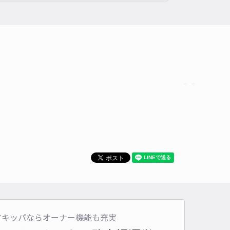
時間
15:00 〜22:30
タイプ
平置き
再入庫
可
500cm 以下
車幅
190cm 以下
高さ
制限なし
車種
オートバイ
軽自動車
コンパクトカー
中型車
ワンボックス
大型車・SUV
詳細へ
水郷花火大会に便利！又木アキッパ駐車場C
0
/ 0件
,500〜
/ 日
時間
00:00 〜22:30
タイプ
平置き
再入庫
可
アキッパならオーナー機能も充実
500cm 以下
車幅
190cm 以下
高さ
制限なし