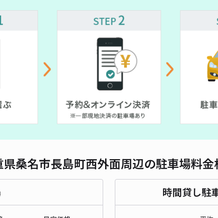
対応
桑名
¥5
貸出
長さ
重県桑名市長島町西外面周辺の駐車場料金
対応
場
時間貸し駐