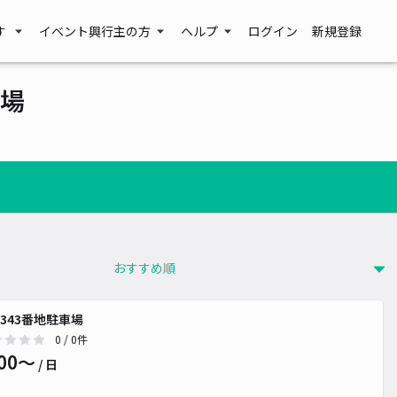
す
イベント興行主の方
ヘルプ
ログイン
新規登録
場
343番地駐車場
0
/ 0件
00〜
/ 日