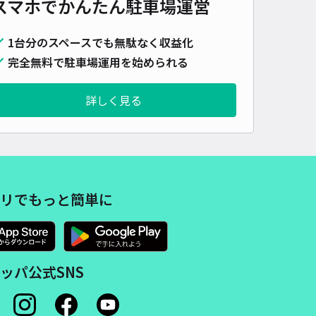
スマホでかんたん
駐車場運営
車種
オートバイ
軽自動車
コンパクトカー
中型車
ワンボックス
大型車・SUV
1台分のスペースでも無駄なく収益化
詳細へ
完全無料で駐車場運用を始められる
詳しく見る
水郷花火大会に便利！松ヶ島アキッパ駐車場E
0
/ 0件
,000〜
/ 日
リでもっと簡単に
時間
08:00 〜22:30
タイプ
平置き
再入庫
可
500cm 以下
車幅
190cm 以下
高さ
制限なし
車種
オートバイ
軽自動車
コンパクトカー
中型車
ワンボックス
大型車・SUV
ッパ公式SNS
詳細へ