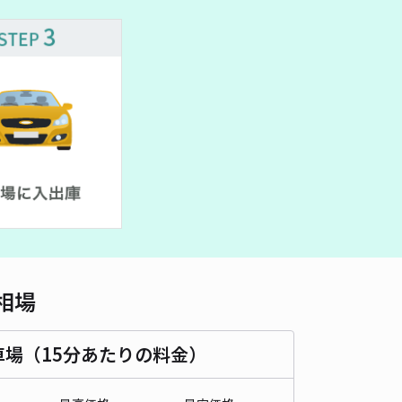
車種
オートバイ
軽自動車
コンパクトカー
中型車
ワンボックス
大型車・SUV
詳細へ
水郷花火大会に便利！又木字中田アキッパ駐車場A
0
/ 0件
,000〜
/ 日
時間
18:30 〜22:30
タイプ
平置き
再入庫
可
500cm 以下
車幅
190cm 以下
高さ
制限なし
相場
車種
オートバイ
軽自動車
コンパクトカー
中型車
ワンボックス
大型車・SUV
車場（15分あたりの料金）
詳細へ