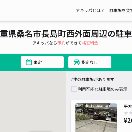
アキッパとは？
駐車場を貸
重県桑名市長島町西外面周辺の駐車
アキッパなら
予約
ができて
格安料金
!
未定
指定なし
7件の駐車場があります
利用可能な駐車場のみ表示
平方
¥2