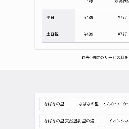
平均
最高価
平日
¥
489
¥
777
土日祝
¥
489
¥
777
過去1週間のサービス料
なばなの里
なばなの里 とんかつ・か
なばなの里 天然温泉 里の湯
イオンシネ