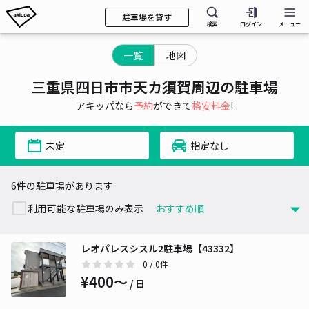
駐車場を貸す
検索
ログイン
メニュー
一覧
地図
三重県四日市市天カ須賀周辺の駐車場
アキッパなら
予約
ができて
格安料金
!
未定
指定なし
6件の駐車場があります
利用可能な駐車場のみ表示
レオパレスシスル2駐車場【43332】
0
/ 0件
¥400〜
/ 日