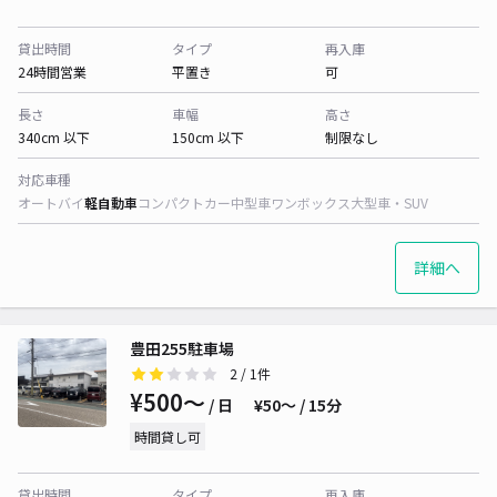
貸出時間
タイプ
再入庫
24時間営業
平置き
可
長さ
車幅
高さ
340cm 以下
150cm 以下
制限なし
対応車種
オートバイ
軽自動車
コンパクトカー
中型車
ワンボックス
大型車・SUV
詳細へ
豊田255駐車場
2
/ 1件
¥500〜
/ 日
¥50〜 / 15分
時間貸し可
貸出時間
タイプ
再入庫