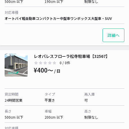
500cm 以下
190cm 以下
制限なし
対応車種
オートバイ
軽自動車
コンパクトカー
中型車
ワンボックス
大型車・SUV
詳細へ
レオパレスフローラ松寺駐車場【32567】
0
/ 0件
¥400〜
/ 日
貸出時間
タイプ
再入庫
24時間営業
平置き
可
長さ
車幅
高さ
500cm 以下
200cm 以下
制限なし
対応車種