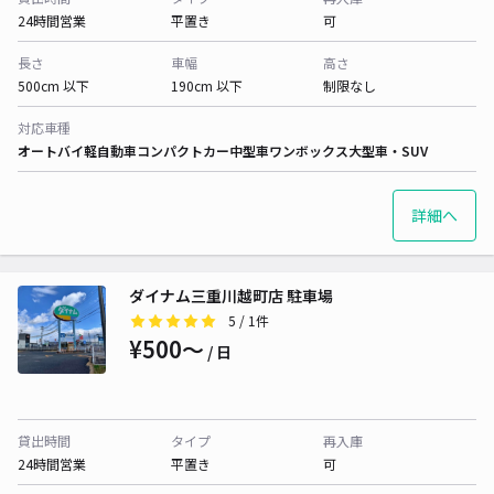
24時間営業
平置き
可
長さ
車幅
高さ
500cm 以下
190cm 以下
制限なし
対応車種
オートバイ
軽自動車
コンパクトカー
中型車
ワンボックス
大型車・SUV
詳細へ
ダイナム三重川越町店 駐車場
5
/ 1件
¥500〜
/ 日
貸出時間
タイプ
再入庫
24時間営業
平置き
可