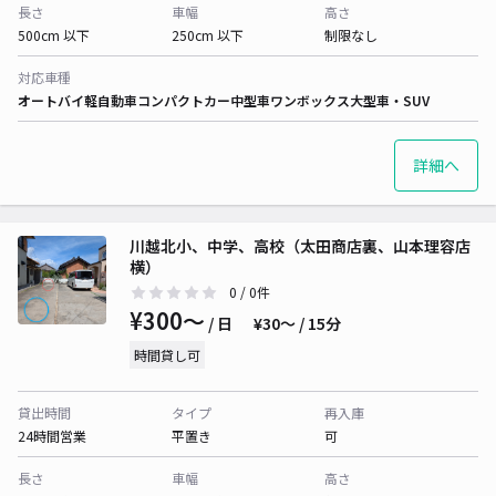
長さ
車幅
高さ
500cm 以下
250cm 以下
制限なし
対応車種
オートバイ
軽自動車
コンパクトカー
中型車
ワンボックス
大型車・SUV
詳細へ
川越北小、中学、高校（太田商店裏、山本理容店
横）
0
/ 0件
¥300〜
/ 日
¥30〜 / 15分
時間貸し可
貸出時間
タイプ
再入庫
24時間営業
平置き
可
長さ
車幅
高さ