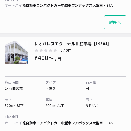
オートバイ
軽自動車
コンパクトカー
中型車
ワンボックス
大型車・SUV
詳細へ
レオパレスエターナルⅡ駐車場【19304】
0
/ 0件
¥400〜
/ 日
貸出時間
タイプ
再入庫
24時間営業
平置き
可
長さ
車幅
高さ
500cm 以下
200cm 以下
制限なし
対応車種
オートバイ
軽自動車
コンパクトカー
中型車
ワンボックス
大型車・SUV