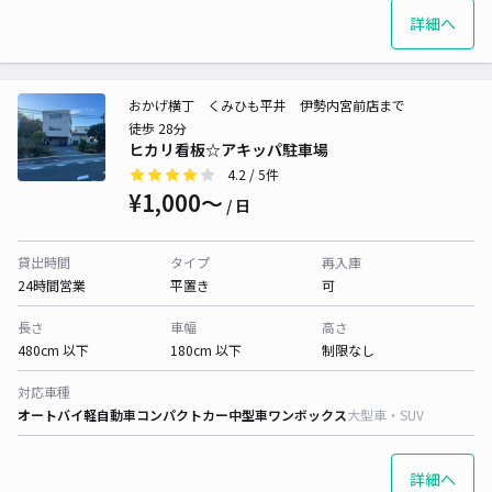
詳細へ
おかげ横丁 くみひも平井 伊勢内宮前店まで
徒歩 28分
ヒカリ看板☆アキッパ駐車場
4.2
/ 5件
¥1,000〜
/ 日
貸出時間
タイプ
再入庫
24時間営業
平置き
可
長さ
車幅
高さ
480cm 以下
180cm 以下
制限なし
対応車種
オートバイ
軽自動車
コンパクトカー
中型車
ワンボックス
大型車・SUV
詳細へ