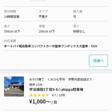
貸出時間
タイプ
再入庫
24時間営業
平置き
可
長さ
車幅
高さ
500cm 以下
200cm 以下
制限なし
対応車種
オートバイ
軽自動車
コンパクトカー
中型車
ワンボックス
大型車・SUV
詳細へ
おかげ横丁 くみひも平井 伊勢内宮前店まで
徒歩 15分
宇治浦田3丁目9-6☆akippa駐車場
4.7
/ 10件
¥1,000〜
/ 日