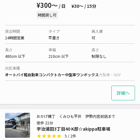
¥300〜
/ 日
¥30〜 / 15分
時間貸し可
貸出時間
タイプ
再入庫
24時間営業
平置き
可
長さ
車幅
高さ
480cm 以下
210cm 以下
制限なし
対応車種
オートバイ
軽自動車
コンパクトカー
中型車
ワンボックス
大型車・SUV
詳細へ
おかげ横丁 くみひも平井 伊勢内宮前店まで
徒歩 21分
宇治浦田3丁目40 K邸☆akippa駐車場
5
/ 2件