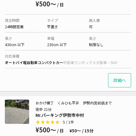
¥500〜
/ 日
貸出時間
タイプ
再入庫
24時間営業
平置き
可
長さ
車幅
高さ
430cm 以下
230cm 以下
制限なし
対応車種
オートバイ
軽自動車
コンパクトカー
中型車
ワンボックス
大型車・SUV
詳細へ
おかげ横丁 くみひも平井 伊勢内宮前店まで
徒歩 21分
Mr.パーキング伊勢市中村
5
/ 1件
¥500〜
/ 日
¥50〜 / 15分