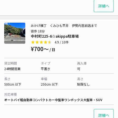
詳細へ
おかげ横丁 くみひも平井 伊勢内宮前店まで
徒歩 18分
中村町225-6☆akippa駐車場
4.9
/ 10件
¥700〜
/ 日
貸出時間
タイプ
再入庫
24時間営業
平置き
可
長さ
車幅
高さ
500cm 以下
250cm 以下
制限なし
対応車種
オートバイ
軽自動車
コンパクトカー
中型車
ワンボックス
大型車・SUV
詳細へ