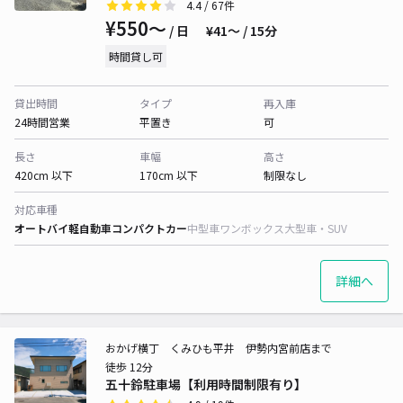
4.4
/ 67件
¥550〜
/ 日
¥41〜 / 15分
時間貸し可
貸出時間
タイプ
再入庫
24時間営業
平置き
可
長さ
車幅
高さ
420cm 以下
170cm 以下
制限なし
対応車種
オートバイ
軽自動車
コンパクトカー
中型車
ワンボックス
大型車・SUV
詳細へ
おかげ横丁 くみひも平井 伊勢内宮前店まで
徒歩 12分
五十鈴駐車場【利用時間制限有り】