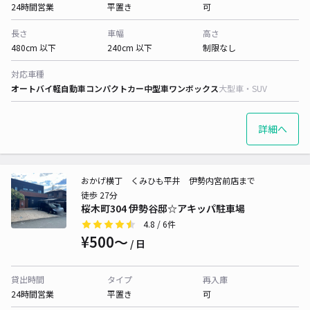
24時間営業
平置き
可
長さ
車幅
高さ
480cm 以下
240cm 以下
制限なし
対応車種
オートバイ
軽自動車
コンパクトカー
中型車
ワンボックス
大型車・SUV
詳細へ
おかげ横丁 くみひも平井 伊勢内宮前店まで
徒歩 27分
桜木町304 伊勢谷邸☆アキッパ駐車場
4.8
/ 6件
¥500〜
/ 日
貸出時間
タイプ
再入庫
24時間営業
平置き
可