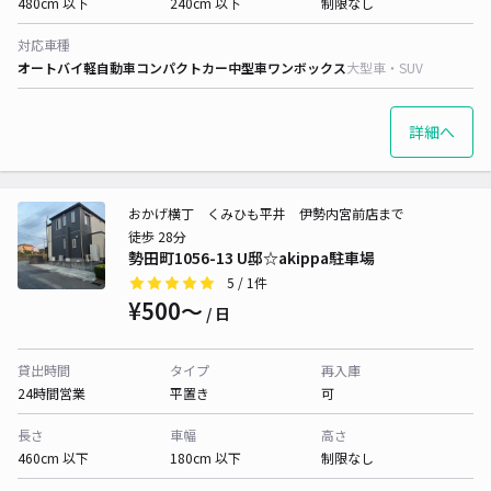
480cm 以下
240cm 以下
制限なし
対応車種
オートバイ
軽自動車
コンパクトカー
中型車
ワンボックス
大型車・SUV
詳細へ
おかげ横丁 くみひも平井 伊勢内宮前店まで
徒歩 28分
勢田町1056-13 U邸☆akippa駐車場
5
/ 1件
¥500〜
/ 日
貸出時間
タイプ
再入庫
24時間営業
平置き
可
長さ
車幅
高さ
460cm 以下
180cm 以下
制限なし