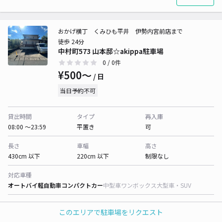
おかげ横丁 くみひも平井 伊勢内宮前店まで
徒歩 24分
中村町573 山本邸☆akippa駐車場
0
/ 0件
¥500〜
/ 日
当日予約不可
貸出時間
タイプ
再入庫
08:00 〜23:59
平置き
可
長さ
車幅
高さ
430cm 以下
220cm 以下
制限なし
対応車種
オートバイ
軽自動車
コンパクトカー
中型車
ワンボックス
大型車・SUV
このエリアで駐車場をリクエスト
詳細へ