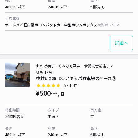
長さ
車幅
高さ
480cm 以下
240cm 以下
制限なし
対応車種
オートバイ
軽自動車
コンパクトカー
中型車
ワンボックス
大型車・SUV
詳細へ
おかげ横丁 くみひも平井 伊勢内宮前店まで
徒歩 18分
中村町225-8☆アキッパ駐車場スペース②
5
/ 10件
¥500〜
/ 日
貸出時間
タイプ
再入庫
24時間営業
平置き
可
長さ
車幅
高さ
480cm 以下
240cm 以下
制限なし