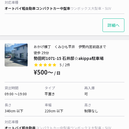
対応車種
オートバイ
軽自動車
コンパクトカー
中型車
ワンボックス
大型車・SUV
詳細へ
おかげ横丁 くみひも平井 伊勢内宮前店まで
徒歩 29分
勢田町1071-15 石井邸☆akippa駐車場
5
/ 2件
¥500〜
/ 日
貸出時間
タイプ
再入庫
09:00 〜19:00
平置き
可
長さ
車幅
高さ
340cm 以下
220cm 以下
制限なし
対応車種
オートバイ
軽自動車
コンパクトカー
中型車
ワンボックス
大型車・SUV