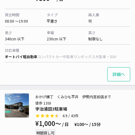
貸出時間
タイプ
再入庫
08:00 〜19:00
平置き
可
長さ
車幅
高さ
340cm 以下
230cm 以下
制限なし
対応車種
オートバイ
軽自動車
コンパクトカー
中型車
ワンボックス
大型車・SUV
詳細へ
おかげ横丁 くみひも平井 伊勢内宮前店まで
徒歩 13分
宇治浦田3駐車場
4.9
/ 43件
¥1,000〜
/ 日
¥100〜 / 15分
時間貸し可