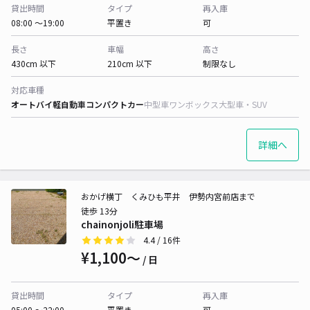
貸出時間
タイプ
再入庫
08:00 〜19:00
平置き
可
長さ
車幅
高さ
430cm 以下
210cm 以下
制限なし
対応車種
オートバイ
軽自動車
コンパクトカー
中型車
ワンボックス
大型車・SUV
詳細へ
おかげ横丁 くみひも平井 伊勢内宮前店まで
徒歩 13分
chainonjoli駐車場
4.4
/ 16件
¥1,100〜
/ 日
貸出時間
タイプ
再入庫
05:00 〜22:00
平置き
可