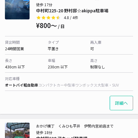
徒歩 17分
中村町225-20 野村邸☆akippa駐車場
4.8
/ 4件
¥800〜
/ 日
貸出時間
タイプ
再入庫
24時間営業
平置き
可
長さ
車幅
高さ
430cm 以下
230cm 以下
制限なし
対応車種
オートバイ
軽自動車
コンパクトカー
中型車
ワンボックス
大型車・SUV
詳細へ
おかげ横丁 くみひも平井 伊勢内宮前店まで
徒歩 18分