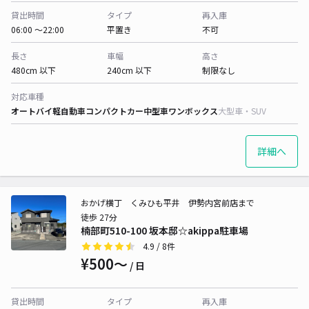
貸出時間
タイプ
再入庫
06:00 〜22:00
平置き
不可
長さ
車幅
高さ
480cm 以下
240cm 以下
制限なし
対応車種
オートバイ
軽自動車
コンパクトカー
中型車
ワンボックス
大型車・SUV
詳細へ
おかげ横丁 くみひも平井 伊勢内宮前店まで
徒歩 27分
楠部町510-100 坂本邸☆akippa駐車場
4.9
/ 8件
¥500〜
/ 日
貸出時間
タイプ
再入庫