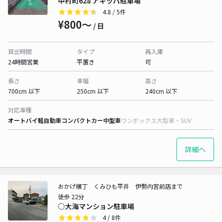
中村町628 アキッパ駐車場
4.8
/ 5件
¥800〜
/ 日
貸出時間
タイプ
再入庫
24時間営業
平置き
可
長さ
車幅
高さ
700cm 以下
250cm 以下
240cm 以下
対応車種
オートバイ
軽自動車
コンパクトカー
中型車
ワンボックス
大型車・SUV
詳細へ
おかげ横丁 くみひも平井 伊勢内宮前店まで
徒歩 22分
○大海マンション駐車場
4
/ 8件