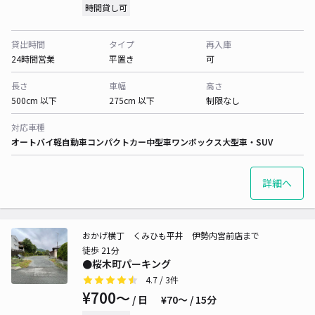
時間貸し可
貸出時間
タイプ
再入庫
24時間営業
平置き
可
長さ
車幅
高さ
500cm 以下
275cm 以下
制限なし
対応車種
オートバイ
軽自動車
コンパクトカー
中型車
ワンボックス
大型車・SUV
詳細へ
おかげ横丁 くみひも平井 伊勢内宮前店まで
徒歩 21分
●桜木町パーキング
4.7
/ 3件
¥700〜
/ 日
¥70〜 / 15分