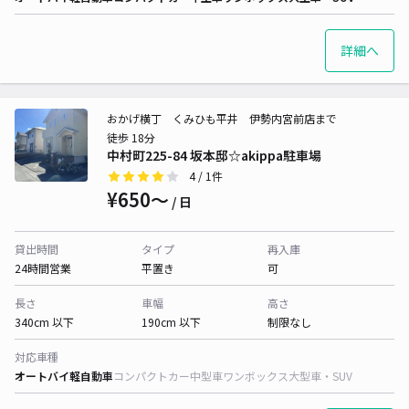
詳細へ
おかげ横丁 くみひも平井 伊勢内宮前店まで
徒歩 18分
中村町225-84 坂本邸☆akippa駐車場
4
/ 1件
¥650〜
/ 日
貸出時間
タイプ
再入庫
24時間営業
平置き
可
長さ
車幅
高さ
340cm 以下
190cm 以下
制限なし
対応車種
オートバイ
軽自動車
コンパクトカー
中型車
ワンボックス
大型車・SUV