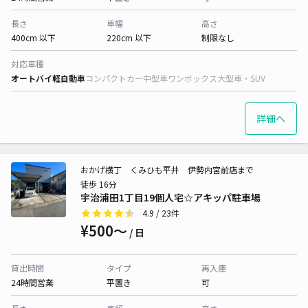
長さ
車幅
高さ
400cm 以下
220cm 以下
制限なし
対応車種
オートバイ
軽自動車
コンパクトカー
中型車
ワンボックス
大型車・SUV
詳細へ
おかげ横丁 くみひも平井 伊勢内宮前店まで
徒歩 16分
宇治浦田1丁目19個人宅☆アキッパ駐車場
4.9
/ 23件
¥500〜
/ 日
貸出時間
タイプ
再入庫
24時間営業
平置き
可