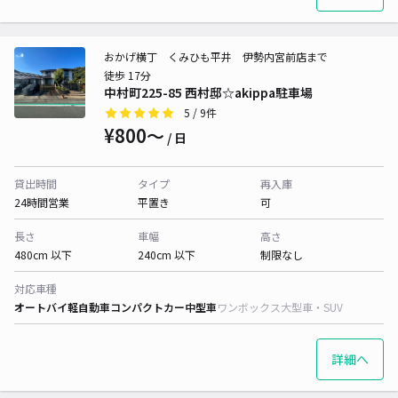
おかげ横丁 くみひも平井 伊勢内宮前店まで
徒歩 17分
中村町225-85 西村邸☆akippa駐車場
5
/ 9件
¥800〜
/ 日
貸出時間
タイプ
再入庫
24時間営業
平置き
可
長さ
車幅
高さ
480cm 以下
240cm 以下
制限なし
対応車種
オートバイ
軽自動車
コンパクトカー
中型車
ワンボックス
大型車・SUV
詳細へ