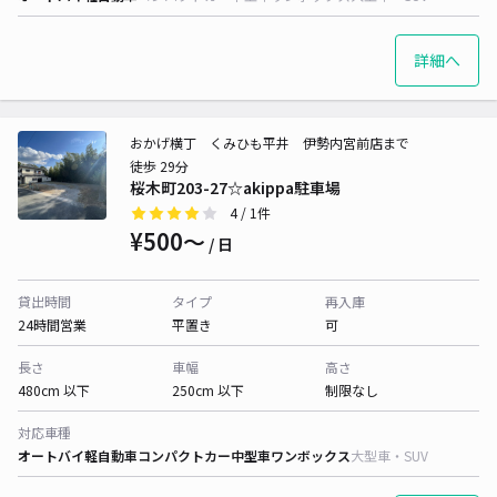
詳細へ
おかげ横丁 くみひも平井 伊勢内宮前店まで
徒歩 29分
桜木町203-27☆akippa駐車場
4
/ 1件
¥500〜
/ 日
貸出時間
タイプ
再入庫
24時間営業
平置き
可
長さ
車幅
高さ
480cm 以下
250cm 以下
制限なし
対応車種
オートバイ
軽自動車
コンパクトカー
中型車
ワンボックス
大型車・SUV