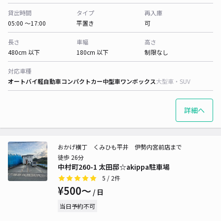
貸出時間
タイプ
再入庫
05:00 〜17:00
平置き
可
長さ
車幅
高さ
480cm 以下
180cm 以下
制限なし
対応車種
オートバイ
軽自動車
コンパクトカー
中型車
ワンボックス
大型車・SUV
詳細へ
おかげ横丁 くみひも平井 伊勢内宮前店まで
徒歩 26分
中村町260-1 太田邸☆akippa駐車場
5
/ 2件
¥500〜
/ 日
当日予約不可