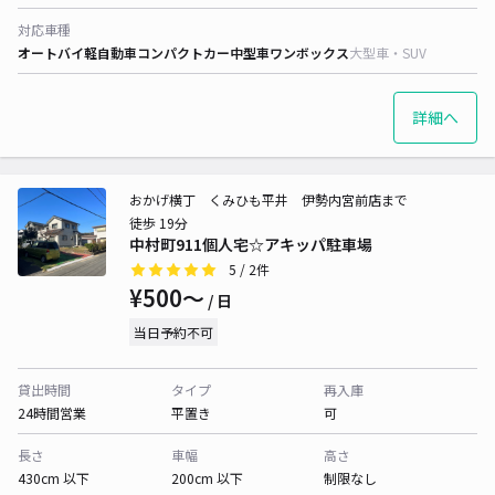
対応車種
オートバイ
軽自動車
コンパクトカー
中型車
ワンボックス
大型車・SUV
詳細へ
おかげ横丁 くみひも平井 伊勢内宮前店まで
徒歩 19分
中村町911個人宅☆アキッパ駐車場
5
/ 2件
¥500〜
/ 日
当日予約不可
貸出時間
タイプ
再入庫
24時間営業
平置き
可
長さ
車幅
高さ
430cm 以下
200cm 以下
制限なし