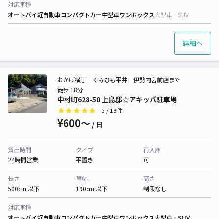
対応車種
オートバイ
軽自動車
コンパクトカー
中型車
ワンボックス
大型車・SUV
詳細へ
おかげ横丁 くみひも平井 伊勢内宮前店まで
徒歩 18分
中村町628-50 上島邸☆アキッパ駐車場
5
/ 13件
¥600〜
/ 日
貸出時間
タイプ
再入庫
24時間営業
平置き
可
長さ
車幅
高さ
500cm 以下
190cm 以下
制限なし
対応車種
オートバイ
軽自動車
コンパクトカー
中型車
ワンボックス
大型車・SUV