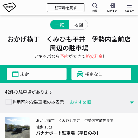
駐車場を貸す
検索
ログイン
メニュー
一覧
地図
おかげ横丁 くみひも平井 伊勢内宮前店
周辺の駐車場
アキッパなら
予約
ができて
格安料金
!
未定
指定なし
42件の駐車場があります
利用可能な駐車場のみ表示
おかげ横丁 くみひも平井 伊勢内宮前店まで
徒歩 10分
バナナボート駐車場【平日のみ】