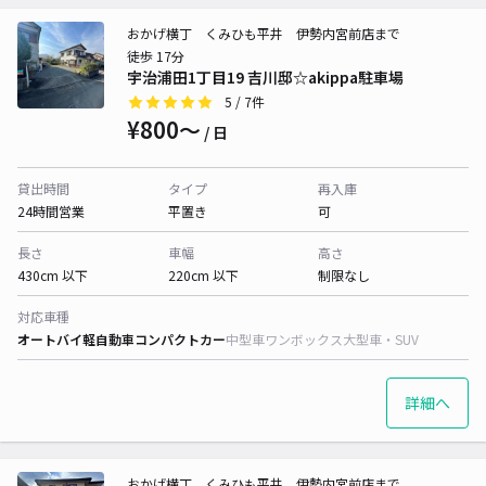
おかげ横丁 くみひも平井 伊勢内宮前店まで
徒歩 17分
宇治浦田1丁目19 吉川邸☆akippa駐車場
5
/ 7件
¥800〜
/ 日
貸出時間
タイプ
再入庫
24時間営業
平置き
可
長さ
車幅
高さ
430cm 以下
220cm 以下
制限なし
対応車種
オートバイ
軽自動車
コンパクトカー
中型車
ワンボックス
大型車・SUV
詳細へ
おかげ横丁 くみひも平井 伊勢内宮前店まで