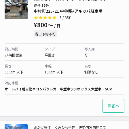
徒歩 17分
中村町225-21 中谷邸⭐︎アキッパ駐車場
5
/ 35件
¥800〜
/ 日
当日予約不可
貸出時間
タイプ
再入庫
24時間営業
平置き
可
長さ
車幅
高さ
500cm 以下
190cm 以下
制限なし
対応車種
オートバイ
軽自動車
コンパクトカー
中型車
ワンボックス
大型車・SUV
詳細へ
おかげ横丁 くみひも平井 伊勢内宮前店まで