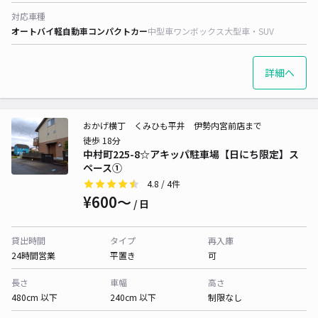
対応車種
オートバイ
軽自動車
コンパクトカー
中型車
ワンボックス
大型車・SUV
詳細へ
おかげ横丁 くみひも平井 伊勢内宮前店まで
徒歩 18分
中村町225-8☆アキッパ駐車場【日にち限定】ス
ペース①
4.8
/ 4件
¥600〜
/ 日
貸出時間
タイプ
再入庫
24時間営業
平置き
可
長さ
車幅
高さ
480cm 以下
240cm 以下
制限なし