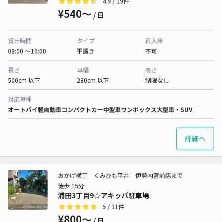
4.9
/ 19件
¥540〜
/ 日
貸出時間
タイプ
再入庫
08:00 〜16:00
平置き
不可
長さ
車幅
高さ
500cm 以下
280cm 以下
制限なし
対応車種
オートバイ
軽自動車
コンパクトカー
中型車
ワンボックス
大型車・SUV
詳細へ
おかげ横丁 くみひも平井 伊勢内宮前店まで
徒歩 15分
浦田3丁目9☆アキッパ駐車場
5
/ 11件
¥800〜
/ 日