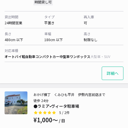
時間貸し可
貸出時間
タイプ
再入庫
24時間営業
平置き
可
長さ
車幅
高さ
480cm 以下
180cm 以下
制限なし
対応車種
オートバイ
軽自動車
コンパクトカー
中型車
ワンボックス
大型車・SUV
詳細へ
おかげ横丁 くみひも平井 伊勢内宮前店まで
徒歩 24分
●ラミア•ヴィータ駐車場
5
/ 2件
¥1,000〜
/ 日