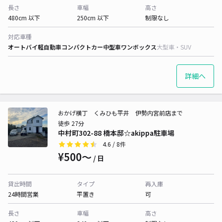
長さ
車幅
高さ
480cm 以下
250cm 以下
制限なし
対応車種
オートバイ
軽自動車
コンパクトカー
中型車
ワンボックス
大型車・SUV
詳細へ
おかげ横丁 くみひも平井 伊勢内宮前店まで
徒歩 27分
中村町302-88 橋本邸☆akippa駐車場
4.6
/ 8件
¥500〜
/ 日
貸出時間
タイプ
再入庫
24時間営業
平置き
可
長さ
車幅
高さ