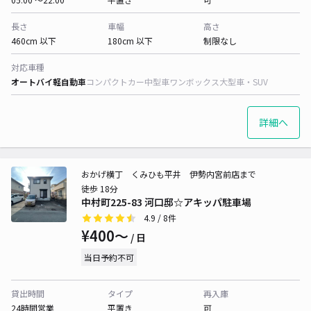
長さ
車幅
高さ
460cm 以下
180cm 以下
制限なし
対応車種
オートバイ
軽自動車
コンパクトカー
中型車
ワンボックス
大型車・SUV
詳細へ
おかげ横丁 くみひも平井 伊勢内宮前店まで
徒歩 18分
中村町225-83 河口邸☆アキッパ駐車場
4.9
/ 8件
¥400〜
/ 日
当日予約不可
貸出時間
タイプ
再入庫
24時間営業
平置き
可