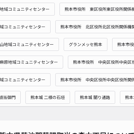
当日
地域コミュニティセンター
熊本市役所 東区役所東区役所関係
貸出
域コミュニティセンター
熊本市役所 北区役所北区役所関係機
長さ
対応
山地域コミュニティセンター
グランメッセ熊本
熊本市役
麻原地域コミュニティセンター
熊本市役所 中央区役所中央区
津久
域コミュニティセンター
熊本市役所 中央区役所中央区役所関
¥3
 頬当御門
熊本城 二様の石垣
熊本城 闇り通路
熊本
時間
貸出
長さ