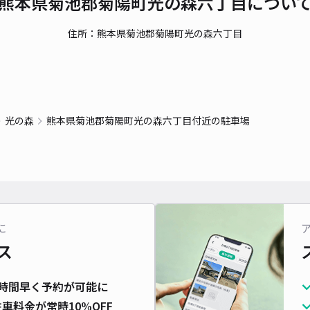
熊本県菊池郡菊陽町光の森六丁目につい
対応
住所：熊本県菊池郡菊陽町光の森六丁目
弓削
光の森
熊本県菊池郡菊陽町光の森六丁目付近の駐車場
¥6
貸出
長さ
に
ス
対応
時間早く予約が可能に
車料金が常時10%OFF