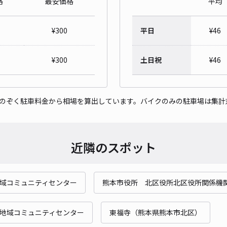
格
最安価格
平均
弓削
¥
300
平日
¥
46
¥5
時間
¥
300
土日祝
¥
46
貸出
をのぞく駐車料金から相場を算出しています。バイクのみの駐車場は集計
長さ
対応
近隣のスポット
域コミュニティセンター
熊本市役所 北区役所北区役所関係機
エレ
¥1
地域コミュニティセンター
東福寺（熊本県熊本市北区）