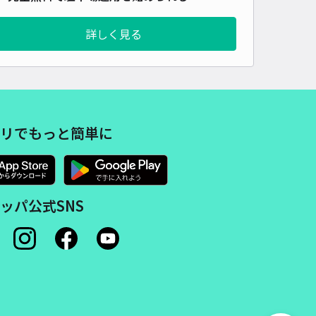
市東区鹿帰瀬町 アキッパ駐車場
詳しく見る
5
/ 3件
00〜
/ 日
時間
24時間営業
タイプ
平置き
再入庫
可
リでもっと簡単に
500cm 以下
車幅
200cm 以下
高さ
制限なし
車種
オートバイ
軽自動車
コンパクトカー
中型車
ワンボックス
大型車・SUV
ッパ公式SNS
詳細へ
町700駐車場
4.6
/ 10件
00〜
/ 日
¥25〜 / 15分