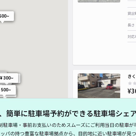
貸出
 500~
長さ
対応
きく
~
¥ 300~
¥ 300~
400~
¥3
 500~
¥ 800~
、簡単に駐車場予約ができる駐車場シェ
貸出
制駐車場・事前お支払いのためスムーズにご利用当日の駐車が
長さ
キッパの持つ豊富な駐車場拠点から、目的地に近い駐車場が見つ