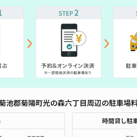
対応
光の
¥5
貸出
長さ
菊池郡菊陽町光の森六丁目周辺の駐車場
対応
場
時間貸し駐