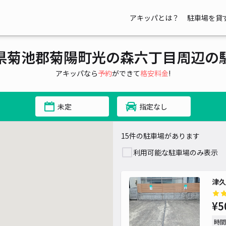
アキッパとは？
駐車場を貸
県菊池郡菊陽町光の森六丁目周辺の
アキッパなら
予約
ができて
格安料金
!
未定
指定なし
15件の駐車場があります
利用可能な駐車場のみ表示
津久
¥5
時間