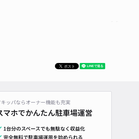
て
車種
オートバイ
軽自動車
コンパクトカー
中型車
ワンボックス
大型車・SUV
詳細へ
町664駐車場
5
/ 3件
00〜
/ 日
時間
24時間営業
タイプ
平置き
再入庫
不可
500cm 以下
車幅
250cm 以下
高さ
制限なし
アキッパならオーナー機能も充実
スマホでかんたん
駐車場運営
車種
オートバイ
軽自動車
コンパクトカー
中型車
ワンボックス
大型車・SUV
1台分のスペースでも無駄なく収益化
詳細へ
完全無料で駐車場運用を始められる