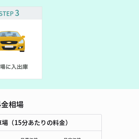
車種
オートバイ
軽自動車
コンパクトカー
中型車
ワンボックス
大型車・SUV
詳細へ
森SLパーキング
0
/ 0件
00〜
/ 日
時間
24時間営業
タイプ
平置き
再入庫
可
500cm 以下
車幅
250cm 以下
高さ
制限なし
料金相場
車種
オートバイ
軽自動車
コンパクトカー
中型車
ワンボックス
大型車・SUV
車場（15分あたりの料金）
詳細へ