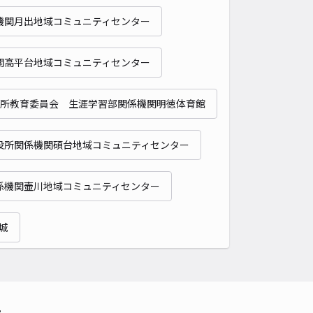
予約不可
機関月出地域コミュニティセンター
時間
24時間営業
タイプ
平置き
再入庫
可
関高平台地域コミュニティセンター
500cm 以下
車幅
200cm 以下
高さ
制限なし
車種
オートバイ
軽自動車
コンパクトカー
中型車
ワンボックス
大型車・SUV
所教育委員会 生涯学習部関係機関明徳体育館
詳細へ
役所関係機関碩台地域コミュニティセンター
礼3710-2駐車場
係機関壷川地域コミュニティセンター
5
/ 4件
00〜
/ 日
¥30〜 / 15分
城
貸し可
時間
24時間営業
タイプ
平置き
再入庫
不可
500cm 以下
車幅
250cm 以下
高さ
制限なし