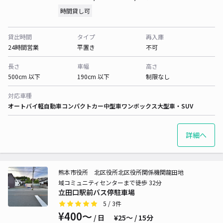
時間貸し可
貸出時間
タイプ
再入庫
24時間営業
平置き
不可
長さ
車幅
高さ
500cm 以下
190cm 以下
制限なし
対応車種
オートバイ
軽自動車
コンパクトカー
中型車
ワンボックス
大型車・SUV
詳細へ
熊本市役所 北区役所北区役所関係機関龍田地
域コミュニティセンターまで徒歩 32分
立田口駅前バス停駐車場
5
/ 3件
¥400〜
/ 日
¥25〜 / 15分