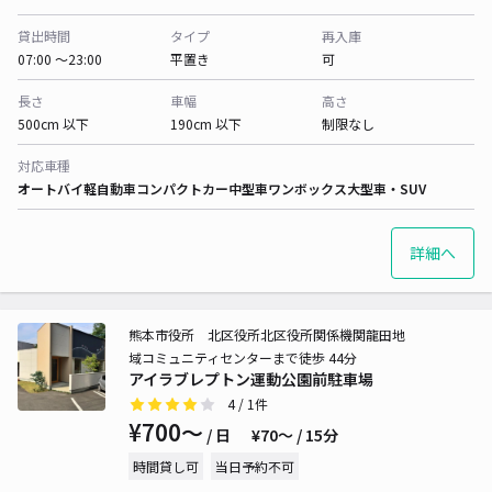
貸出時間
タイプ
再入庫
07:00 〜23:00
平置き
可
長さ
車幅
高さ
500cm 以下
190cm 以下
制限なし
対応車種
オートバイ
軽自動車
コンパクトカー
中型車
ワンボックス
大型車・SUV
詳細へ
熊本市役所 北区役所北区役所関係機関龍田地
域コミュニティセンターまで徒歩 44分
アイラブレプトン運動公園前駐車場
4
/ 1件
¥700〜
/ 日
¥70〜 / 15分
時間貸し可
当日予約不可