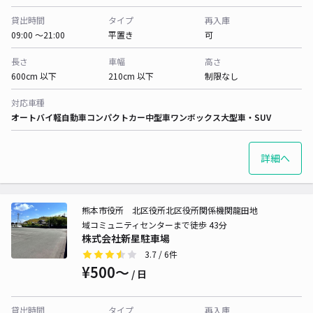
貸出時間
タイプ
再入庫
09:00 〜21:00
平置き
可
長さ
車幅
高さ
600cm 以下
210cm 以下
制限なし
対応車種
オートバイ
軽自動車
コンパクトカー
中型車
ワンボックス
大型車・SUV
詳細へ
熊本市役所 北区役所北区役所関係機関龍田地
域コミュニティセンターまで徒歩 43分
株式会社新星駐車場
3.7
/ 6件
¥500〜
/ 日
貸出時間
タイプ
再入庫