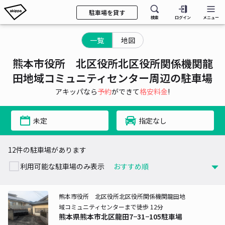
駐車場を貸す
検索
ログイン
メニュー
一覧
地図
熊本市役所 北区役所北区役所関係機関龍
田地域コミュニティセンター周辺の駐車場
アキッパなら
予約
ができて
格安料金
!
未定
指定なし
12件の駐車場があります
利用可能な駐車場のみ表示
熊本市役所 北区役所北区役所関係機関龍田地
域コミュニティセンターまで徒歩 12分
熊本県熊本市北区龍田7−31−105駐車場