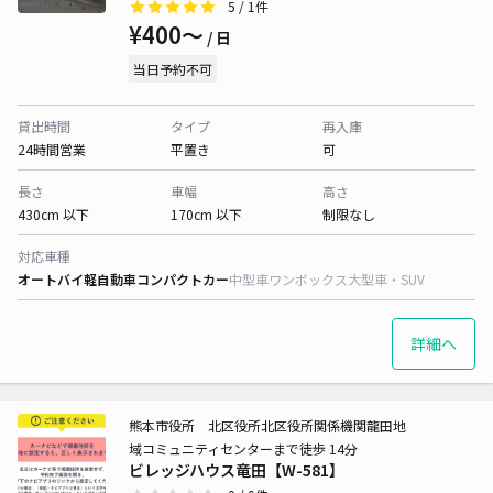
5
/ 1件
¥400〜
/ 日
当日予約不可
貸出時間
タイプ
再入庫
24時間営業
平置き
可
長さ
車幅
高さ
430cm 以下
170cm 以下
制限なし
対応車種
オートバイ
軽自動車
コンパクトカー
中型車
ワンボックス
大型車・SUV
詳細へ
熊本市役所 北区役所北区役所関係機関龍田地
域コミュニティセンターまで徒歩 14分
ビレッジハウス竜田【W-581】