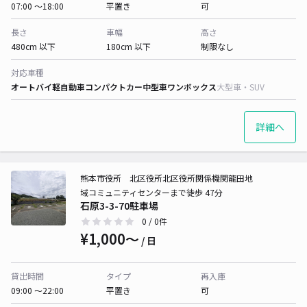
07:00 〜18:00
平置き
可
長さ
車幅
高さ
480cm 以下
180cm 以下
制限なし
対応車種
オートバイ
軽自動車
コンパクトカー
中型車
ワンボックス
大型車・SUV
詳細へ
熊本市役所 北区役所北区役所関係機関龍田地
域コミュニティセンターまで徒歩 47分
石原3-3-70駐車場
0
/ 0件
¥1,000〜
/ 日
貸出時間
タイプ
再入庫
09:00 〜22:00
平置き
可