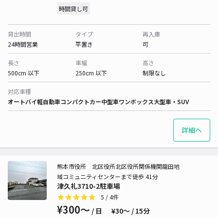
時間貸し可
貸出時間
タイプ
再入庫
24時間営業
平置き
可
長さ
車幅
高さ
500cm 以下
250cm 以下
制限なし
対応車種
オートバイ
軽自動車
コンパクトカー
中型車
ワンボックス
大型車・SUV
詳細へ
熊本市役所 北区役所北区役所関係機関龍田地
域コミュニティセンターまで徒歩 41分
津久礼3710-2駐車場
5
/ 4件
¥300〜
/ 日
¥30〜 / 15分