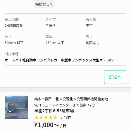
時間貸し可
貸出時間
タイプ
再入庫
24時間営業
平置き
不可
長さ
車幅
高さ
500cm 以下
250cm 以下
制限なし
対応車種
オートバイ
軽自動車
コンパクトカー
中型車
ワンボックス
大型車・SUV
詳細へ
熊本市役所 北区役所北区役所関係機関龍田地
域コミュニティセンターまで徒歩 47分
神園2丁目6-53駐車場
5
/ 3件
¥1,000〜
/ 日