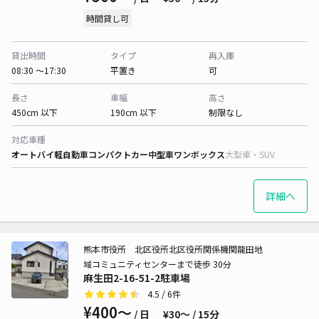
時間貸し可
貸出時間
タイプ
再入庫
08:30 〜17:30
平置き
可
長さ
車幅
高さ
450cm 以下
190cm 以下
制限なし
対応車種
オートバイ
軽自動車
コンパクトカー
中型車
ワンボックス
大型車・SUV
詳細へ
熊本市役所 北区役所北区役所関係機関龍田地
域コミュニティセンターまで徒歩 30分
麻生田2-16-51-2駐車場
4.5
/ 6件
¥400〜
/ 日
¥30〜 / 15分