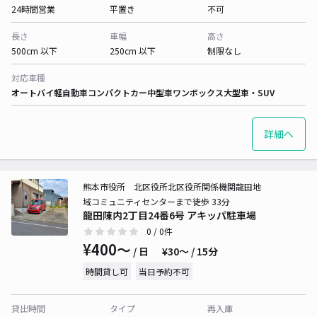
24時間営業
平置き
不可
長さ
車幅
高さ
500cm 以下
250cm 以下
制限なし
対応車種
オートバイ
軽自動車
コンパクトカー
中型車
ワンボックス
大型車・SUV
詳細へ
熊本市役所 北区役所北区役所関係機関龍田地
域コミュニティセンターまで徒歩 33分
龍田陳内2丁目24番6号 アキッパ駐車場
0
/ 0件
¥400〜
/ 日
¥30〜 / 15分
時間貸し可
当日予約不可
貸出時間
タイプ
再入庫