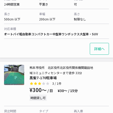
24時間営業
平置き
可
長さ
車幅
高さ
500cm 以下
200cm 以下
制限なし
対応車種
オートバイ
軽自動車
コンパクトカー
中型車
ワンボックス
大型車・SUV
詳細へ
熊本市役所 北区役所北区役所関係機関龍田地
域コミュニティセンターまで徒歩 33分
黒髪7-170駐車場
3
/ 1件
¥300〜
/ 日
¥30〜 / 15分
時間貸し可
貸出時間
タイプ
再入庫