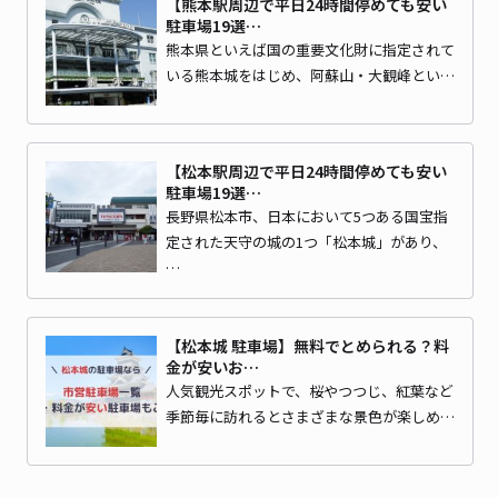
【熊本駅周辺で平日24時間停めても安い
駐車場19選…
熊本県といえば国の重要文化財に指定されて
いる熊本城をはじめ、阿蘇山・大観峰とい…
【松本駅周辺で平日24時間停めても安い
駐車場19選…
長野県松本市、日本において5つある国宝指
定された天守の城の1つ「松本城」があり、
…
【松本城 駐車場】無料でとめられる？料
金が安いお…
人気観光スポットで、桜やつつじ、紅葉など
季節毎に訪れるとさまざまな景色が楽しめ…