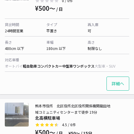
0
/ 0件
¥500〜
/ 日
貸出時間
タイプ
再入庫
24時間営業
平置き
可
長さ
車幅
高さ
480cm 以下
180cm 以下
制限なし
対応車種
オートバイ
軽自動車
コンパクトカー
中型車
ワンボックス
大型車・SUV
詳細へ
熊本市役所 北区役所北区役所関係機関龍田地
域コミュニティセンターまで徒歩 19分
北高横駐車場
4.5
/ 6件
¥500〜
/ 日
¥50〜 / 15分