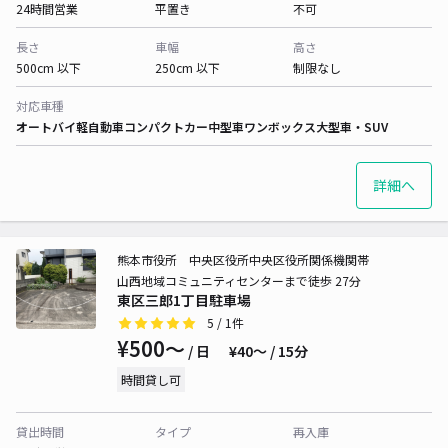
24時間営業
平置き
不可
長さ
車幅
高さ
500cm 以下
250cm 以下
制限なし
対応車種
オートバイ
軽自動車
コンパクトカー
中型車
ワンボックス
大型車・SUV
詳細へ
熊本市役所 中央区役所中央区役所関係機関帯
山西地域コミュニティセンターまで徒歩 27分
東区三郎1丁目駐車場
5
/ 1件
¥500〜
/ 日
¥40〜 / 15分
時間貸し可
貸出時間
タイプ
再入庫