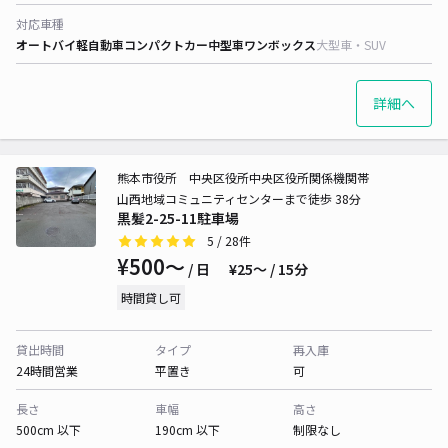
対応車種
オートバイ
軽自動車
コンパクトカー
中型車
ワンボックス
大型車・SUV
詳細へ
熊本市役所 中央区役所中央区役所関係機関帯
山西地域コミュニティセンターまで徒歩 38分
黒髪2-25-11駐車場
5
/ 28件
¥500〜
/ 日
¥25〜 / 15分
時間貸し可
貸出時間
タイプ
再入庫
24時間営業
平置き
可
長さ
車幅
高さ
500cm 以下
190cm 以下
制限なし