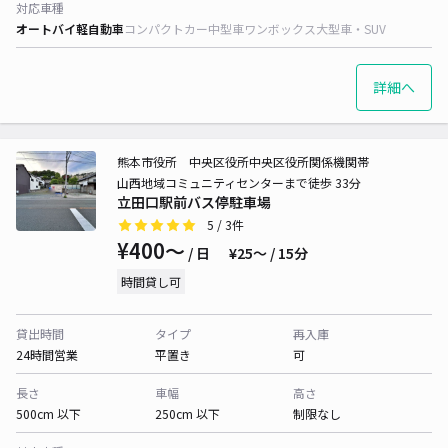
対応車種
オートバイ
軽自動車
コンパクトカー
中型車
ワンボックス
大型車・SUV
詳細へ
熊本市役所 中央区役所中央区役所関係機関帯
山西地域コミュニティセンターまで徒歩 33分
立田口駅前バス停駐車場
5
/ 3件
¥400〜
/ 日
¥25〜 / 15分
時間貸し可
貸出時間
タイプ
再入庫
24時間営業
平置き
可
長さ
車幅
高さ
500cm 以下
250cm 以下
制限なし