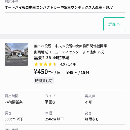
対応車種
オートバイ
軽自動車
コンパクトカー
中型車
ワンボックス
大型車・SUV
詳細へ
熊本市役所 中央区役所中央区役所関係機関帯
山西地域コミュニティセンターまで徒歩 35分
黒髪2-36-44駐車場
4.9
/ 14件
¥450〜
/ 日
¥45〜 / 15分
時間貸し可
貸出時間
タイプ
再入庫
24時間営業
平置き
不可
長さ
車幅
高さ
500cm 以下
250cm 以下
制限なし
対応車種