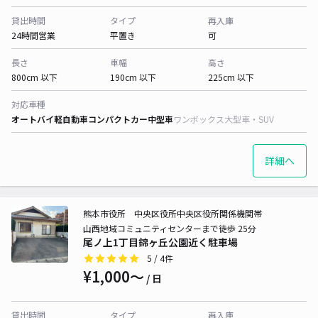
貸出時間
タイプ
再入庫
24時間営業
平置き
可
長さ
車幅
高さ
800cm 以下
190cm 以下
225cm 以下
対応車種
オートバイ
軽自動車
コンパクトカー
中型車
ワンボックス
大型車・SUV
詳細へ
熊本市役所 中央区役所中央区役所関係機関帯
山西地域コミュニティセンターまで徒歩 25分
尾ノ上1丁目錦ヶ丘公園近く駐車場
5
/ 4件
¥1,000〜
/ 日
貸出時間
タイプ
再入庫