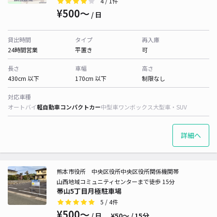
4
/ 1件
¥500〜
/ 日
貸出時間
タイプ
再入庫
24時間営業
平置き
可
長さ
車幅
高さ
430cm 以下
170cm 以下
制限なし
対応車種
オートバイ
軽自動車
コンパクトカー
中型車
ワンボックス
大型車・SUV
詳細へ
熊本市役所 中央区役所中央区役所関係機関帯
山西地域コミュニティセンターまで徒歩 15分
帯山5丁目月極駐車場
5
/ 4件
¥500〜
/ 日
¥50〜 / 15分