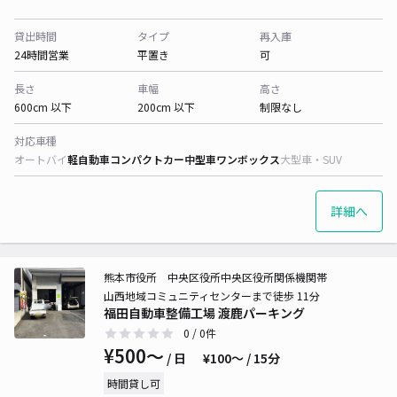
貸出時間
タイプ
再入庫
24時間営業
平置き
可
長さ
車幅
高さ
600cm 以下
200cm 以下
制限なし
対応車種
オートバイ
軽自動車
コンパクトカー
中型車
ワンボックス
大型車・SUV
詳細へ
熊本市役所 中央区役所中央区役所関係機関帯
山西地域コミュニティセンターまで徒歩 11分
福田自動車整備工場 渡鹿パーキング
0
/ 0件
¥500〜
/ 日
¥100〜 / 15分
時間貸し可