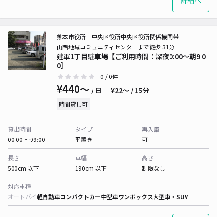
詳細へ
熊本市役所 中央区役所中央区役所関係機関帯
山西地域コミュニティセンターまで徒歩 31分
建軍1丁目駐車場【ご利用時間：深夜0:00～朝9:0
0】
0
/ 0件
¥440〜
/ 日
¥22〜 / 15分
時間貸し可
貸出時間
タイプ
再入庫
00:00 〜09:00
平置き
可
長さ
車幅
高さ
500cm 以下
190cm 以下
制限なし
対応車種
オートバイ
軽自動車
コンパクトカー
中型車
ワンボックス
大型車・SUV