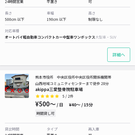
24時間営業
平置き
可
長さ
車幅
高さ
500cm 以下
190cm 以下
制限なし
対応車種
オートバイ
軽自動車
コンパクトカー
中型車
ワンボックス
大型車・SUV
詳細へ
熊本市役所 中央区役所中央区役所関係機関帯
山西地域コミュニティセンターまで徒歩 28分
akippa三愛整骨院駐車場
5
/ 2件
¥500〜
/ 日
¥40〜 / 15分
時間貸し可
貸出時間
タイプ
再入庫