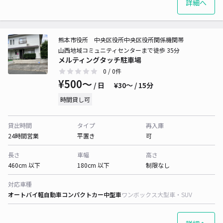
詳細へ
熊本市役所 中央区役所中央区役所関係機関帯
山西地域コミュニティセンターまで徒歩 35分
メルティングタッチ駐車場
0
/ 0件
¥500〜
/ 日
¥30〜 / 15分
時間貸し可
貸出時間
タイプ
再入庫
24時間営業
平置き
可
長さ
車幅
高さ
460cm 以下
180cm 以下
制限なし
対応車種
オートバイ
軽自動車
コンパクトカー
中型車
ワンボックス
大型車・SUV