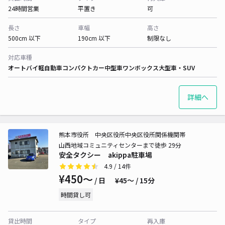
24時間営業
平置き
可
長さ
車幅
高さ
500cm 以下
190cm 以下
制限なし
対応車種
オートバイ
軽自動車
コンパクトカー
中型車
ワンボックス
大型車・SUV
詳細へ
熊本市役所 中央区役所中央区役所関係機関帯
山西地域コミュニティセンターまで徒歩 29分
安全タクシー akippa駐車場
4.9
/ 14件
¥450〜
/ 日
¥45〜 / 15分
時間貸し可
貸出時間
タイプ
再入庫