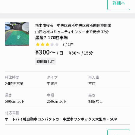
詳細へ
熊本市役所 中央区役所中央区役所関係機関帯
山西地域コミュニティセンターまで徒歩 32分
黒髪7-170駐車場
3
/ 1件
¥300〜
/ 日
¥30〜 / 15分
時間貸し可
貸出時間
タイプ
再入庫
24時間営業
平置き
不可
長さ
車幅
高さ
500cm 以下
250cm 以下
制限なし
対応車種
オートバイ
軽自動車
コンパクトカー
中型車
ワンボックス
大型車・SUV