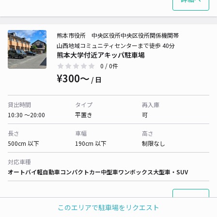
熊本市役所 中央区役所中央区役所関係機関帯
山西地域コミュニティセンターまで徒歩 40分
熊本大学付近アキッパ駐車場
0
/ 0件
¥300〜
/ 日
貸出時間
タイプ
再入庫
10:30 〜20:00
平置き
可
長さ
車幅
高さ
500cm 以下
190cm 以下
制限なし
対応車種
オートバイ
軽自動車
コンパクトカー
中型車
ワンボックス
大型車・SUV
詳細へ
このエリアで駐車場をリクエスト