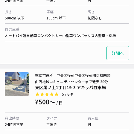
24時間営業
平置き
可
長さ
車幅
高さ
500cm 以下
190cm 以下
制限なし
対応車種
オートバイ
軽自動車
コンパクトカー
中型車
ワンボックス
大型車・SUV
詳細へ
熊本市役所 中央区役所中央区役所関係機関帯
山西地域コミュニティセンターまで徒歩 30分
東区尾ノ上1丁目19-3 アキッパ駐車場
5
/ 6件
¥500〜
/ 日
貸出時間
タイプ
再入庫
24時間営業
平置き
可