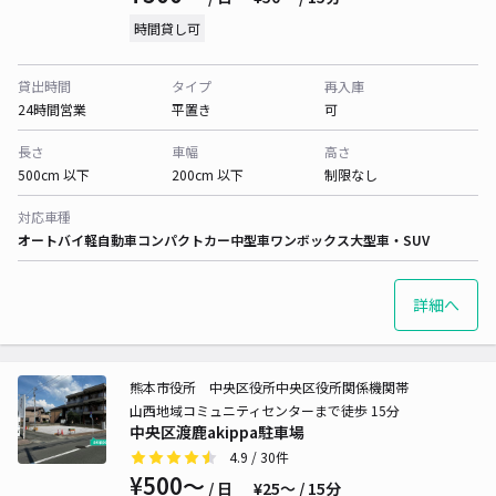
時間貸し可
貸出時間
タイプ
再入庫
24時間営業
平置き
可
長さ
車幅
高さ
500cm 以下
200cm 以下
制限なし
対応車種
オートバイ
軽自動車
コンパクトカー
中型車
ワンボックス
大型車・SUV
詳細へ
熊本市役所 中央区役所中央区役所関係機関帯
山西地域コミュニティセンターまで徒歩 15分
中央区渡鹿akippa駐車場
4.9
/ 30件
¥500〜
/ 日
¥25〜 / 15分