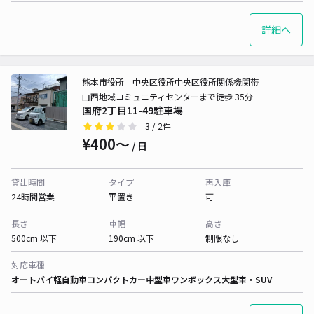
詳細へ
熊本市役所 中央区役所中央区役所関係機関帯
山西地域コミュニティセンターまで徒歩 35分
国府2丁目11-49駐車場
3
/ 2件
¥400〜
/ 日
貸出時間
タイプ
再入庫
24時間営業
平置き
可
長さ
車幅
高さ
500cm 以下
190cm 以下
制限なし
対応車種
オートバイ
軽自動車
コンパクトカー
中型車
ワンボックス
大型車・SUV