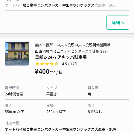
オートバイ
軽自動車
コンパクトカー
中型車
ワンボックス
大型車・SUV
詳細へ
熊本市役所 中央区役所中央区役所関係機関帯
山西地域コミュニティセンターまで徒歩 37分
黒髪2-24-7 アキッパ駐車場
4.5
/ 12件
¥400〜
/ 日
貸出時間
タイプ
再入庫
24時間営業
平置き
可
長さ
車幅
高さ
550cm 以下
250cm 以下
制限なし
対応車種
オートバイ
軽自動車
コンパクトカー
中型車
ワンボックス
大型車・SUV