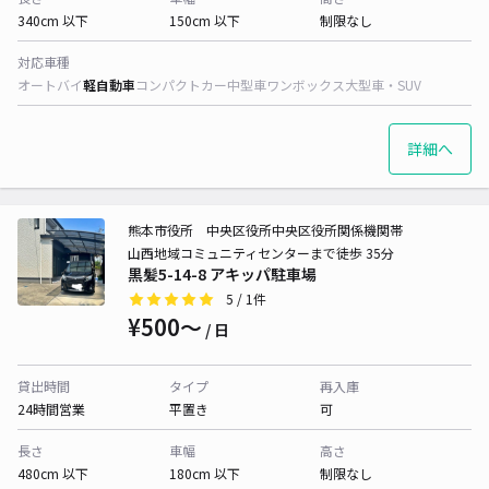
340cm 以下
150cm 以下
制限なし
対応車種
オートバイ
軽自動車
コンパクトカー
中型車
ワンボックス
大型車・SUV
詳細へ
熊本市役所 中央区役所中央区役所関係機関帯
山西地域コミュニティセンターまで徒歩 35分
黒髪5-14-8 アキッパ駐車場
5
/ 1件
¥500〜
/ 日
貸出時間
タイプ
再入庫
24時間営業
平置き
可
長さ
車幅
高さ
480cm 以下
180cm 以下
制限なし