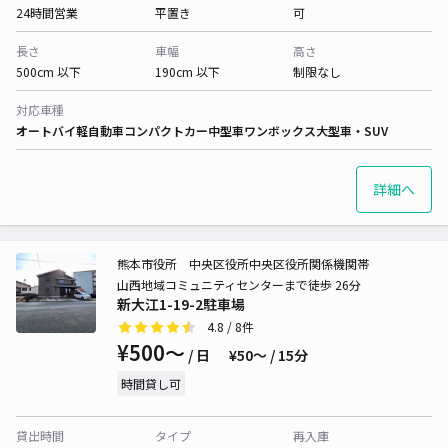
24時間営業
平置き
可
長さ
車幅
高さ
500cm 以下
190cm 以下
制限なし
対応車種
オートバイ
軽自動車
コンパクトカー
中型車
ワンボックス
大型車・SUV
詳細へ
熊本市役所 中央区役所中央区役所関係機関帯
山西地域コミュニティセンターまで徒歩 26分
新大江1-19-2駐車場
4.8
/ 8件
¥500〜
/ 日
¥50〜 / 15分
時間貸し可
貸出時間
タイプ
再入庫