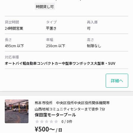
時間貸し可
貸出時間
タイプ
再入庫
24時間営業
平置き
可
長さ
車幅
高さ
495cm 以下
250cm 以下
制限なし
対応車種
オートバイ
軽自動車
コンパクトカー
中型車
ワンボックス
大型車・SUV
詳細へ
熊本市役所 中央区役所中央区役所関係機関帯
山西地域コミュニティセンターまで徒歩 7分
保田窪モータープール
0
/ 0件
¥500〜
/ 日