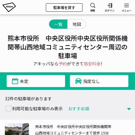
駐車場を貸す
検索
ログイン
メニュー
一覧
地図
熊本市役所 中央区役所中央区役所関係機
関帯山西地域コミュニティセンター周辺の
駐車場
アキッパなら
予約
ができて
格安料金
!
未定
指定なし
32件の駐車場があります
利用可能な駐車場のみ表示
熊本市役所 中央区役所中央区役所関係機関帯
山西地域コミュニティセンターまで徒歩 15分