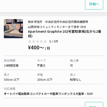
詳細へ
熊本市役所 中央区役所中央区役所関係機関帯
山西地域コミュニティセンターまで徒歩 38分
Apartment Graphite 102号室駐車場(右から2番
目)
0
/ 0件
¥400〜
/ 日
貸出時間
タイプ
再入庫
24時間営業
平置き
可
長さ
車幅
高さ
500cm 以下
200cm 以下
制限なし
対応車種
オートバイ
軽自動車
コンパクトカー
中型車
ワンボックス
大型車・SUV