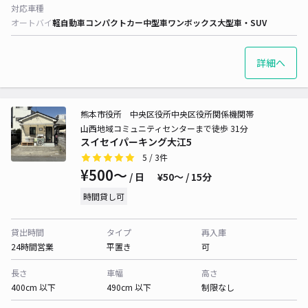
対応車種
オートバイ
軽自動車
コンパクトカー
中型車
ワンボックス
大型車・SUV
詳細へ
熊本市役所 中央区役所中央区役所関係機関帯
山西地域コミュニティセンターまで徒歩 31分
スイセイパーキング大江5
5
/ 3件
¥500〜
/ 日
¥50〜 / 15分
時間貸し可
貸出時間
タイプ
再入庫
24時間営業
平置き
可
長さ
車幅
高さ
400cm 以下
490cm 以下
制限なし