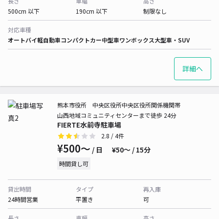
長さ
車幅
高さ
500cm 以下
190cm 以下
制限なし
対応車種
オートバイ
軽自動車
コンパクトカー
中型車
ワンボックス
大型車・SUV
詳細へ
熊本市役所 中央区役所中央区役所関係機関帯
山西地域コミュニティセンターまで徒歩 24分
FIERTE水前寺駐車場
2.8
/ 4件
¥500〜
/ 日
¥50〜 / 15分
時間貸し可
貸出時間
タイプ
再入庫
24時間営業
平置き
可
長さ
車幅
高さ