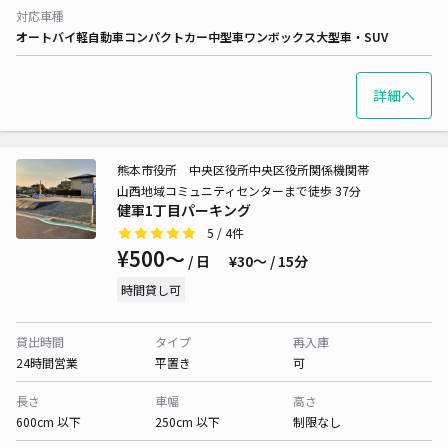
対応車種
オートバイ
軽自動車
コンパクトカー
中型車
ワンボックス
大型車・SUV
詳細へ
熊本市役所 中央区役所中央区役所関係機関帯
山西地域コミュニティセンターまで徒歩 37分
健軍1丁目パーキング
5
/ 4件
¥500〜
/ 日
¥30〜 / 15分
時間貸し可
貸出時間
タイプ
再入庫
24時間営業
平置き
可
長さ
車幅
高さ
600cm 以下
250cm 以下
制限なし