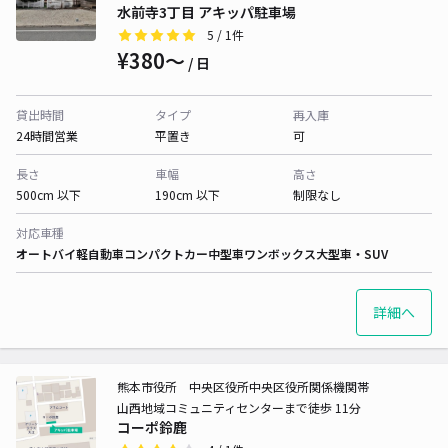
水前寺3丁目 アキッパ駐車場
5
/ 1件
¥380〜
/ 日
貸出時間
タイプ
再入庫
24時間営業
平置き
可
長さ
車幅
高さ
500cm 以下
190cm 以下
制限なし
対応車種
オートバイ
軽自動車
コンパクトカー
中型車
ワンボックス
大型車・SUV
詳細へ
熊本市役所 中央区役所中央区役所関係機関帯
山西地域コミュニティセンターまで徒歩 11分
コーポ鈴鹿