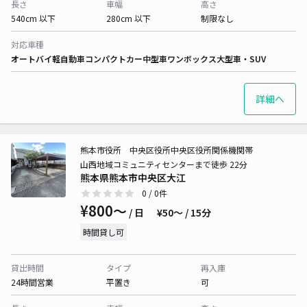
長さ
車幅
高さ
540cm 以下
280cm 以下
制限なし
対応車種
オートバイ
軽自動車
コンパクトカー
中型車
ワンボックス
大型車・SUV
詳細へ
熊本市役所 中央区役所中央区役所関係機関帯
山西地域コミュニティセンターまで徒歩 22分
熊本県熊本市中央区大江
0
/ 0件
¥800〜
/ 日
¥50〜 / 15分
時間貸し可
貸出時間
タイプ
再入庫
24時間営業
平置き
可