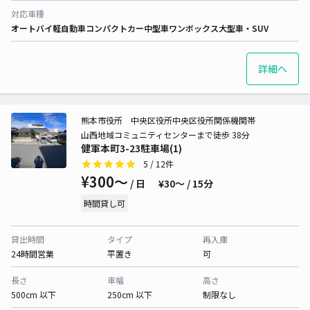
対応車種
オートバイ
軽自動車
コンパクトカー
中型車
ワンボックス
大型車・SUV
詳細へ
熊本市役所 中央区役所中央区役所関係機関帯
山西地域コミュニティセンターまで徒歩 38分
健軍本町3-23駐車場(1)
5
/ 12件
¥300〜
/ 日
¥30〜 / 15分
時間貸し可
貸出時間
タイプ
再入庫
24時間営業
平置き
可
長さ
車幅
高さ
500cm 以下
250cm 以下
制限なし