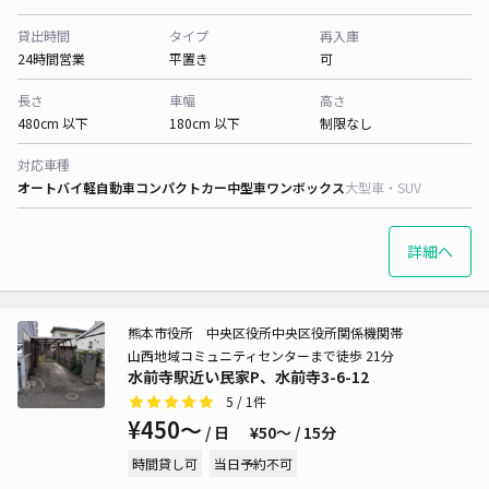
貸出時間
タイプ
再入庫
24時間営業
平置き
可
長さ
車幅
高さ
480cm 以下
180cm 以下
制限なし
対応車種
オートバイ
軽自動車
コンパクトカー
中型車
ワンボックス
大型車・SUV
詳細へ
熊本市役所 中央区役所中央区役所関係機関帯
山西地域コミュニティセンターまで徒歩 21分
水前寺駅近い民家P、水前寺3-6-12
5
/ 1件
¥450〜
/ 日
¥50〜 / 15分
時間貸し可
当日予約不可