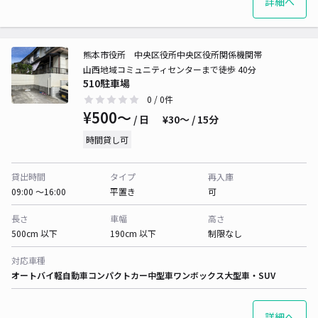
詳細へ
熊本市役所 中央区役所中央区役所関係機関帯
山西地域コミュニティセンターまで徒歩 40分
510駐車場
0
/ 0件
¥500〜
/ 日
¥30〜 / 15分
時間貸し可
貸出時間
タイプ
再入庫
09:00 〜16:00
平置き
可
長さ
車幅
高さ
500cm 以下
190cm 以下
制限なし
対応車種
オートバイ
軽自動車
コンパクトカー
中型車
ワンボックス
大型車・SUV
詳細へ