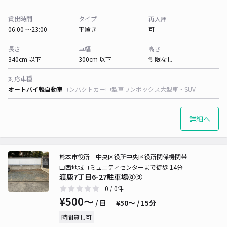
貸出時間
タイプ
再入庫
06:00 〜23:00
平置き
可
長さ
車幅
高さ
340cm 以下
300cm 以下
制限なし
対応車種
オートバイ
軽自動車
コンパクトカー
中型車
ワンボックス
大型車・SUV
詳細へ
熊本市役所 中央区役所中央区役所関係機関帯
山西地域コミュニティセンターまで徒歩 14分
渡鹿7丁目6-27駐車場⑧⑨
0
/ 0件
¥500〜
/ 日
¥50〜 / 15分
時間貸し可