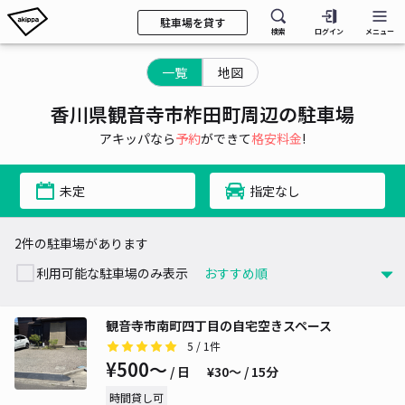
駐車場を貸す
検索
ログイン
メニュー
一覧
地図
香川県観音寺市柞田町周辺の駐車場
アキッパなら
予約
ができて
格安料金
!
未定
指定なし
2件の駐車場があります
利用可能な駐車場のみ表示
観音寺市南町四丁目の自宅空きスペース
5
/ 1件
¥500〜
/ 日
¥30〜 / 15分
時間貸し可