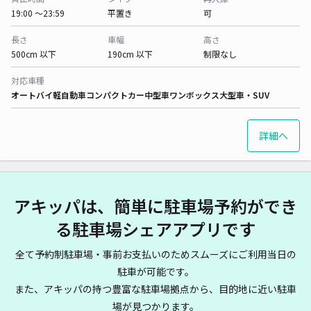
19:00 〜23:59
平置き
可
長さ
車幅
高さ
500cm 以下
190cm 以下
制限なし
対応車種
オートバイ
軽自動車
コンパクトカー
中型車
ワンボックス
大型車・SUV
詳細へ
アキッパは、簡単に駐車場予約ができ
る駐車場シェアアプリです
全て予約制駐車場・事前お支払いのためスムーズにご利用当日の
駐車が可能です。
また、アキッパの持つ豊富な駐車場拠点から、目的地に近い駐車
場が見つかります。