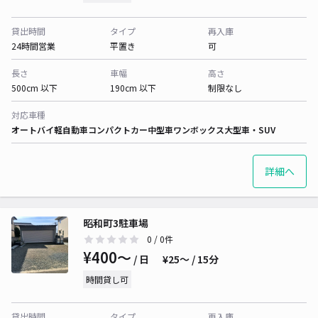
貸出時間
タイプ
再入庫
24時間営業
平置き
可
長さ
車幅
高さ
500cm 以下
190cm 以下
制限なし
対応車種
オートバイ
軽自動車
コンパクトカー
中型車
ワンボックス
大型車・SUV
詳細へ
昭和町3駐車場
0
/ 0件
¥400〜
/ 日
¥25〜 / 15分
時間貸し可
貸出時間
タイプ
再入庫