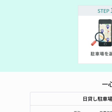
一
日貸し駐車