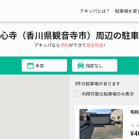
アキッパとは？
駐車場を貸
心寺（香川県観音寺市）周辺の駐車
アキッパなら
予約
ができて
格安料金
!
未定
指定なし
3件の駐車場があります
利用可能な駐車場のみ表示
昭和
¥4