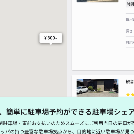
時間
貸出
長さ
¥ 300~
対応
観音
¥5
、簡単に駐車場予約ができる駐車場シェ
時間
制駐車場・事前お支払いのためスムーズにご利用当日の駐車が
貸出
キッパの持つ豊富な駐車場拠点から、目的地に近い駐車場が見つ