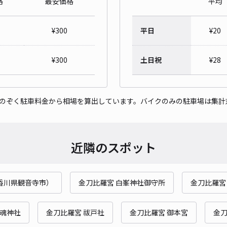
格
最安価格
平均
¥
300
平日
¥
20
¥
300
土日祝
¥
28
をのぞく駐車料金から相場を算出しています。バイクのみの駐車場は集計
近隣のスポット
香川県観音寺市）
金刀比羅宮 白峯神社御守所
金刀比羅宮
睦魂神社
金刀比羅宮 祓戸社
金刀比羅宮 御本宮
金刀