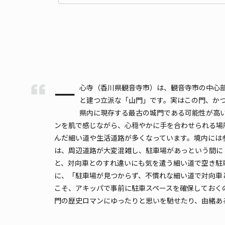
一
心寺（香川県観音寺市）は、観音寺市の中心
と建つ立派な「山門」です。実はこの門、か
県内に現存する最古の城門である可能性が高
ンを肌で感じながら、心穏やかに手を合わせられる場
んだ細い道や生活道路が多くなっています。境内には
は、周辺道路が大変混雑し、駐車場があっという間に
と、対向車とのすれ違いにも気を遣う細い道で空き駐
に、「駐車場が見つからず、不慣れな細い道で対向車
こそ、アキッパで事前に駐車スペースを確保しておく
門の歴史ロマンにゆったりと思いを馳せたり、由緒あ