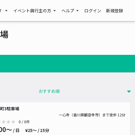
す
イベント興行主の方
ヘルプ
ログイン
新規登録
場
町3駐車場
一心寺（香川県観音寺市）まで徒歩 12分
0
/ 0件
00〜
/ 日
¥25〜 / 15分