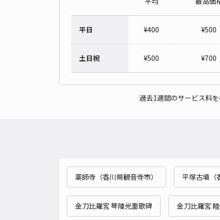
平均
最高価
平日
¥
400
¥
500
土日祝
¥
500
¥
700
過去1週間のサービス料
薬師寺（香川県観音寺市）
平塚古墳（
金刀比羅宮 琴陵光重歌碑
金刀比羅宮 