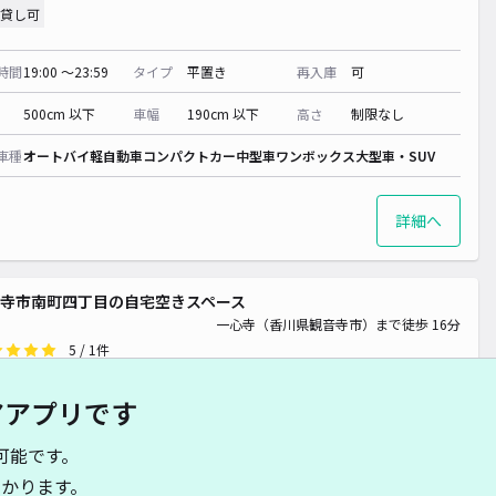
貸し可
時間
19:00 〜23:59
タイプ
平置き
再入庫
可
500cm 以下
車幅
190cm 以下
高さ
制限なし
車種
オートバイ
軽自動車
コンパクトカー
中型車
ワンボックス
大型車・SUV
詳細へ
寺市南町四丁目の自宅空きスペース
一心寺（香川県観音寺市）まで徒歩 16分
5
/ 1件
00〜
/ 日
¥30〜 / 15分
アアプリです
貸し可
可能です。
時間
24時間営業
タイプ
平置き
再入庫
可
かります。