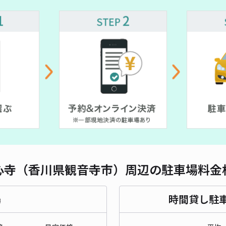
長さ
対応
植田
¥3
時間
心寺（香川県観音寺市）周辺の駐車場料金
貸出
長さ
場
時間貸し駐
対応