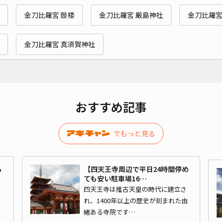
金刀比羅宮 鼓楼
金刀比羅宮 厳島神社
金刀比羅宮
金刀比羅宮 真須賀神社
おすすめ記事
でもっと見る
も
【四天王寺周辺で平日24時間停め
ても安い駐車場16…
四天王寺は推古天皇の時代に建立さ
京
れ、1400年以上の歴史が刻まれた由
緒ある寺院です…