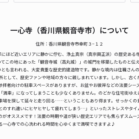
一心寺（香川県観音寺市）について
住所：香川県観音寺市幸町３−１２
部にほど近いエリアに静かに佇む、浄土真宗（真宗興正派）の歴史ある
つてこの地にあった「観音寺城（高丸城）」の城門を移築したものと伝
いとも言われる、大変貴重な歴史的建造物です。静かな境内は住職さん
所として、歴史ファンや地域の方々に親しまれています。しかし、古く
参拝者向けの駐車スペースがありますが、お盆やお彼岸などの法要シー
「満車」になってしまうことも少なくありません。のどかな住宅街ゆえ
車場を探して延々と走り回る……ということもあり得ます。せっかくの
とのすれ違いにヒヤヒヤして疲れてしまう…」といったストレスやタイ
のがオススメです！法要の時期や道が狭い歴史エリアでも焦らずスムー
る一心寺での心洗われる時間を心ゆくまで満喫できますよ♪