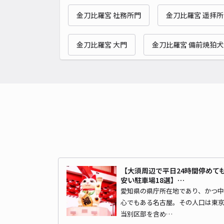
金刀比羅宮 社務所門
金刀比羅宮 遥拝所
金刀比羅宮 大門
金刀比羅宮 備前焼狛犬
【大須周辺で平日24時間停めて
安い駐車場18選】…
愛知県の県庁所在地であり、かつ中
心でもある名古屋。その人口は東
当別区部を含め…