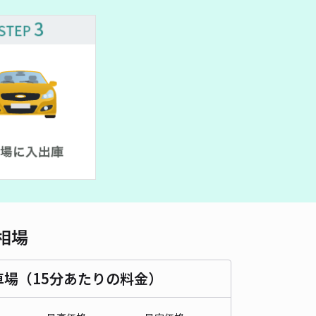
500cm 以下
車幅
190cm 以下
高さ
制限なし
車種
オートバイ
軽自動車
コンパクトカー
中型車
ワンボックス
大型車・SUV
詳細へ
グリーンハイツ駐車場
一心寺（香川県観音寺市）まで徒歩 29分
0
/ 0件
00〜
/ 日
¥5〜 / 15分
貸し可
相場
時間
24時間営業
タイプ
平置き
再入庫
可
570cm 以下
車幅
250cm 以下
高さ
制限なし
車場（15分あたりの料金）
車種
オートバイ
軽自動車
コンパクトカー
中型車
ワンボックス
大型車・SUV