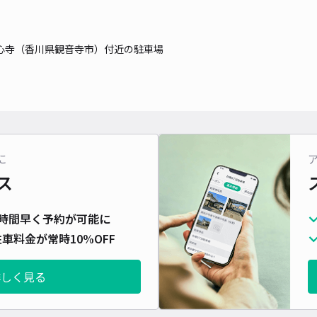
心寺（香川県観音寺市）付近の駐車場
に
ス
時間早く予約が可能に
車料金が常時10%OFF
詳しく見る