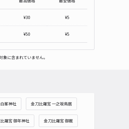
最高価格
最安価格
詳細へ
¥
30
¥
5
¥
50
¥
5
対象に含まれていません。
 白峯神社
金刀比羅宮 一之坂鳥居
比羅宮 御年神社
金刀比羅宮 御厩