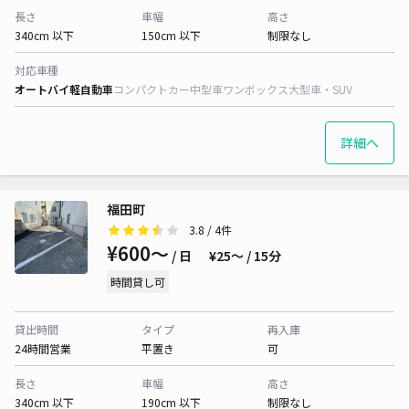
長さ
車幅
高さ
340cm 以下
150cm 以下
制限なし
対応車種
オートバイ
軽自動車
コンパクトカー
中型車
ワンボックス
大型車・SUV
詳細へ
福田町
3.8
/ 4件
¥600〜
/ 日
¥25〜 / 15分
時間貸し可
貸出時間
タイプ
再入庫
24時間営業
平置き
可
長さ
車幅
高さ
340cm 以下
190cm 以下
制限なし