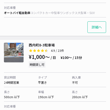
対応車種
オートバイ
軽自動車
コンパクトカー
中型車
ワンボックス
大型車・SUV
詳細へ
西内町8-3駐車場
4.9
/ 23件
¥1,000〜
/ 日
¥100〜 / 15分
時間貸し可
貸出時間
タイプ
再入庫
24時間営業
平置き
不可
長さ
車幅
高さ
500cm 以下
190cm 以下
200cm 以下
対応車種