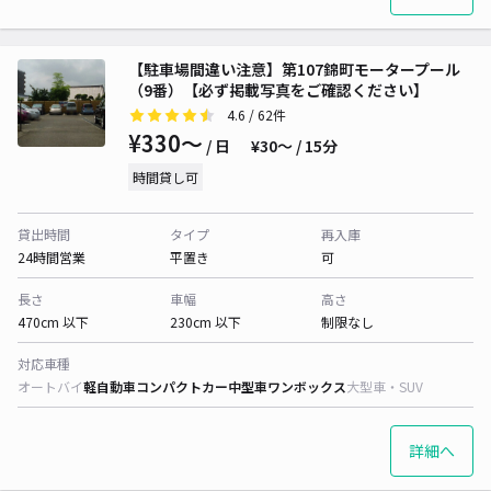
【駐車場間違い注意】第107錦町モータープール
（9番）【必ず掲載写真をご確認ください】
4.6
/ 62件
¥330〜
/ 日
¥30〜 / 15分
時間貸し可
貸出時間
タイプ
再入庫
24時間営業
平置き
可
長さ
車幅
高さ
470cm 以下
230cm 以下
制限なし
対応車種
オートバイ
軽自動車
コンパクトカー
中型車
ワンボックス
大型車・SUV
詳細へ