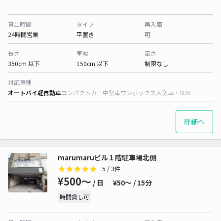
貸出時間
タイプ
再入庫
24時間営業
平置き
可
長さ
車幅
高さ
350cm 以下
150cm 以下
制限なし
対応車種
オートバイ
軽自動車
コンパクトカー
中型車
ワンボックス
大型車・SUV
詳細へ
marumaruビル１階駐車場北側
5
/ 3件
¥500〜
/ 日
¥50〜 / 15分
時間貸し可