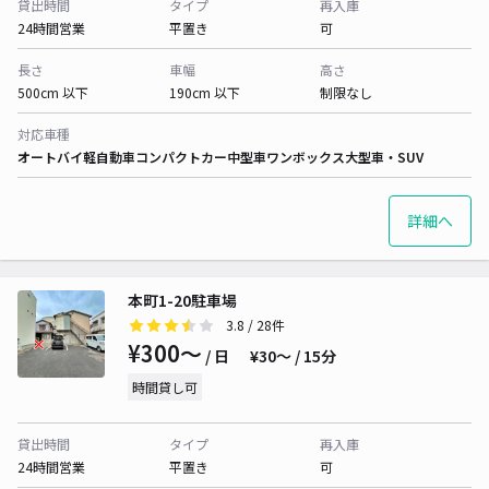
貸出時間
タイプ
再入庫
24時間営業
平置き
可
長さ
車幅
高さ
500cm 以下
190cm 以下
制限なし
対応車種
オートバイ
軽自動車
コンパクトカー
中型車
ワンボックス
大型車・SUV
詳細へ
本町1-20駐車場
3.8
/ 28件
¥300〜
/ 日
¥30〜 / 15分
時間貸し可
貸出時間
タイプ
再入庫
24時間営業
平置き
可