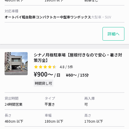
対応車種
オートバイ
軽自動車
コンパクトカー
中型車
ワンボックス
大型車・SUV
詳細へ
シナノ月極駐車場【屋根付きなので安心・暑さ対
策万全】
4.8
/ 5件
¥900〜
/ 日
¥60〜 / 15分
時間貸し可
貸出時間
タイプ
再入庫
24時間営業
平置き
可
長さ
車幅
高さ
460cm 以下
180cm 以下
170cm 以下