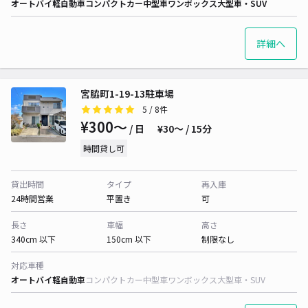
オートバイ
軽自動車
コンパクトカー
中型車
ワンボックス
大型車・SUV
詳細へ
宮脇町1-19-13駐車場
5
/ 8件
¥300〜
/ 日
¥30〜 / 15分
時間貸し可
貸出時間
タイプ
再入庫
24時間営業
平置き
可
長さ
車幅
高さ
340cm 以下
150cm 以下
制限なし
対応車種
オートバイ
軽自動車
コンパクトカー
中型車
ワンボックス
大型車・SUV