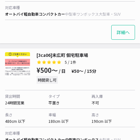
対応車種
オートバイ
軽自動車
コンパクトカー
中型車
ワンボックス
大型車・SUV
詳細へ
[3ca06]末広町 個宅駐車場
5
/ 1件
¥500〜
/ 日
¥50〜 / 15分
時間貸し可
貸出時間
タイプ
再入庫
24時間営業
平置き
不可
長さ
車幅
高さ
480cm 以下
180cm 以下
190cm 以下
対応車種
オートバイ
軽自動車
コンパクトカー
中型車
ワンボックス
大型車・SUV