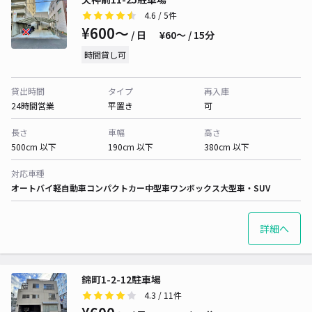
4.6
/ 5件
¥600〜
/ 日
¥60〜 / 15分
時間貸し可
貸出時間
タイプ
再入庫
24時間営業
平置き
可
長さ
車幅
高さ
500cm 以下
190cm 以下
380cm 以下
対応車種
オートバイ
軽自動車
コンパクトカー
中型車
ワンボックス
大型車・SUV
詳細へ
錦町1-2-12駐車場
4.3
/ 11件