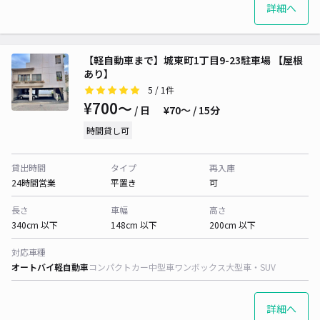
詳細へ
【軽自動車まで】城東町1丁目9-23駐車場 【屋根
あり】
5
/ 1件
¥700〜
/ 日
¥70〜 / 15分
時間貸し可
貸出時間
タイプ
再入庫
24時間営業
平置き
可
長さ
車幅
高さ
340cm 以下
148cm 以下
200cm 以下
対応車種
オートバイ
軽自動車
コンパクトカー
中型車
ワンボックス
大型車・SUV
詳細へ