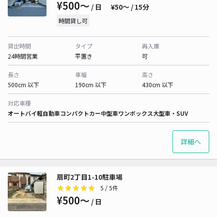
¥500〜
/ 日
¥50〜 / 15分
時間貸し可
貸出時間
タイプ
再入庫
24時間営業
平置き
可
長さ
車幅
高さ
500cm 以下
190cm 以下
430cm 以下
対応車種
オートバイ
軽自動車
コンパクトカー
中型車
ワンボックス
大型車・SUV
詳細へ
扇町2丁目1-10駐車場
5
/ 5件
¥500〜
/ 日