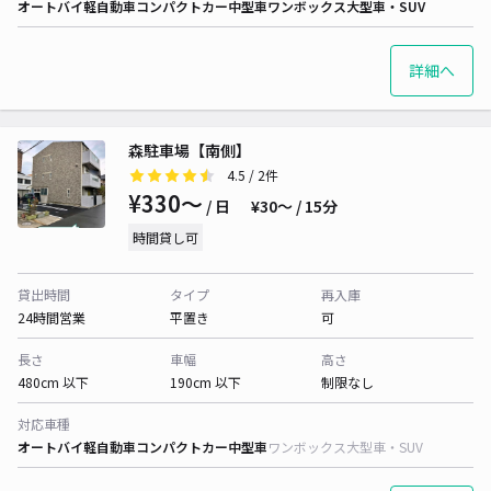
オートバイ
軽自動車
コンパクトカー
中型車
ワンボックス
大型車・SUV
詳細へ
森駐車場【南側】
4.5
/ 2件
¥330〜
/ 日
¥30〜 / 15分
時間貸し可
貸出時間
タイプ
再入庫
24時間営業
平置き
可
長さ
車幅
高さ
480cm 以下
190cm 以下
制限なし
対応車種
オートバイ
軽自動車
コンパクトカー
中型車
ワンボックス
大型車・SUV