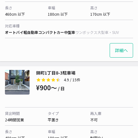
長さ
車幅
高さ
460cm 以下
180cm 以下
170cm 以下
対応車種
オートバイ
軽自動車
コンパクトカー
中型車
ワンボックス
大型車・SUV
詳細へ
錦町1丁目8-3駐車場
4.9
/ 15件
¥900〜
/ 日
貸出時間
タイプ
再入庫
24時間営業
平置き
不可
長さ
車幅
高さ
480cm 以下
180cm 以下
制限なし