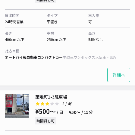
貸出時間
タイプ
再入庫
24時間営業
平置き
可
長さ
車幅
高さ
400cm 以下
250cm 以下
制限なし
対応車種
オートバイ
軽自動車
コンパクトカー
中型車
ワンボックス
大型車・SUV
詳細へ
築地町1-3駐車場
3
/ 4件
¥500〜
/ 日
¥50〜 / 15分
時間貸し可