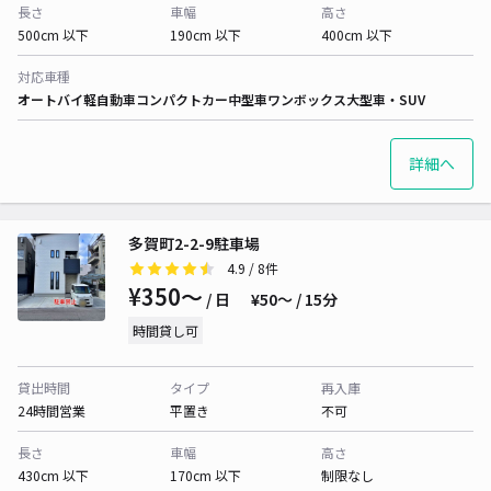
長さ
車幅
高さ
500cm 以下
190cm 以下
400cm 以下
対応車種
オートバイ
軽自動車
コンパクトカー
中型車
ワンボックス
大型車・SUV
詳細へ
多賀町2-2-9駐車場
4.9
/ 8件
¥350〜
/ 日
¥50〜 / 15分
時間貸し可
貸出時間
タイプ
再入庫
24時間営業
平置き
不可
長さ
車幅
高さ
430cm 以下
170cm 以下
制限なし