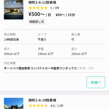
錦町2-6-11駐車場
5
/ 4件
¥500〜
/ 日
¥50〜 / 15分
時間貸し可
貸出時間
タイプ
再入庫
24時間営業
平置き
可
長さ
車幅
高さ
500cm 以下
190cm 以下
250cm 以下
対応車種
オートバイ
軽自動車
コンパクトカー
中型車
ワンボックス
大型車・SUV
詳細へ
錦町2-6-29駐車場
4.8
/ 13件