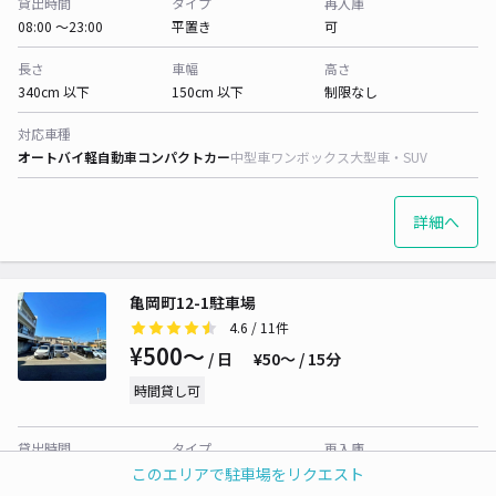
貸出時間
タイプ
再入庫
08:00 〜23:00
平置き
可
長さ
車幅
高さ
340cm 以下
150cm 以下
制限なし
対応車種
オートバイ
軽自動車
コンパクトカー
中型車
ワンボックス
大型車・SUV
詳細へ
亀岡町12-1駐車場
4.6
/ 11件
¥500〜
/ 日
¥50〜 / 15分
時間貸し可
貸出時間
タイプ
再入庫
24時間営業
平置き
可
このエリアで駐車場をリクエスト