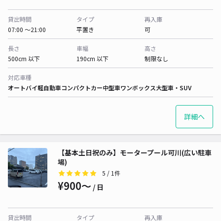
貸出時間
タイプ
再入庫
07:00 〜21:00
平置き
可
長さ
車幅
高さ
500cm 以下
190cm 以下
制限なし
対応車種
オートバイ
軽自動車
コンパクトカー
中型車
ワンボックス
大型車・SUV
詳細へ
【基本土日祝のみ】モータープール可川(広い駐車
場)
5
/ 1件
¥900〜
/ 日
貸出時間
タイプ
再入庫