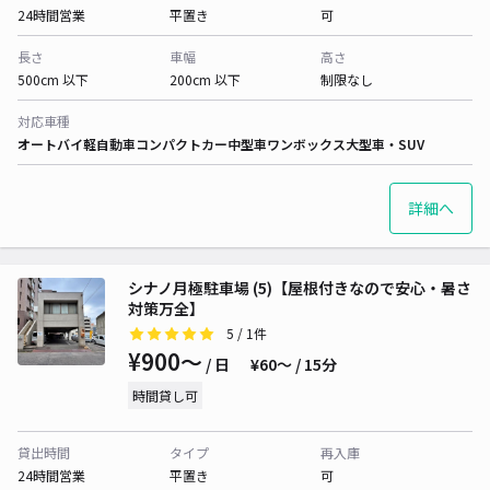
24時間営業
平置き
可
長さ
車幅
高さ
500cm 以下
200cm 以下
制限なし
対応車種
オートバイ
軽自動車
コンパクトカー
中型車
ワンボックス
大型車・SUV
詳細へ
シナノ月極駐車場 (5)【屋根付きなので安心・暑さ
対策万全】
5
/ 1件
¥900〜
/ 日
¥60〜 / 15分
時間貸し可
貸出時間
タイプ
再入庫
24時間営業
平置き
可