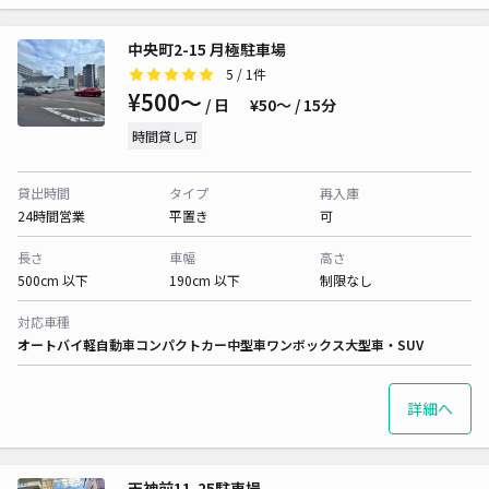
中央町2-15 月極駐車場
5
/ 1件
¥500〜
/ 日
¥50〜 / 15分
時間貸し可
貸出時間
タイプ
再入庫
24時間営業
平置き
可
長さ
車幅
高さ
500cm 以下
190cm 以下
制限なし
対応車種
オートバイ
軽自動車
コンパクトカー
中型車
ワンボックス
大型車・SUV
詳細へ
天神前11-25駐車場