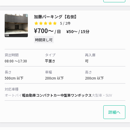
加藤パーキング【右側】
5
/ 2件
¥700〜
/ 日
¥50〜 / 15分
時間貸し可
貸出時間
タイプ
再入庫
08:00 〜17:30
平置き
可
長さ
車幅
高さ
500cm 以下
200cm 以下
200cm 以下
対応車種
オートバイ
軽自動車
コンパクトカー
中型車
ワンボックス
大型車・SUV
詳細へ