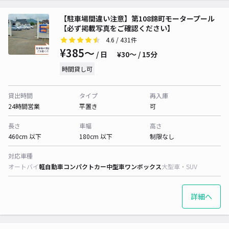
【駐車場間違い注意】第108錦町モータープール
【必ず掲載写真をご確認ください】
4.6
/ 431件
¥385〜
/ 日
¥30〜 / 15分
時間貸し可
貸出時間
タイプ
再入庫
24時間営業
平置き
可
長さ
車幅
高さ
460cm 以下
180cm 以下
制限なし
対応車種
オートバイ
軽自動車
コンパクトカー
中型車
ワンボックス
大型車・SUV
詳細へ