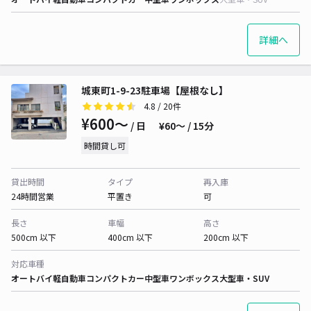
詳細へ
城東町1-9-23駐車場【屋根なし】
4.8
/ 20件
¥600〜
/ 日
¥60〜 / 15分
時間貸し可
貸出時間
タイプ
再入庫
24時間営業
平置き
可
長さ
車幅
高さ
500cm 以下
400cm 以下
200cm 以下
対応車種
オートバイ
軽自動車
コンパクトカー
中型車
ワンボックス
大型車・SUV