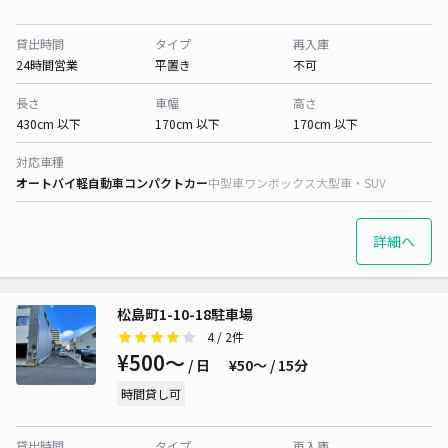
貸出時間
タイプ
再入庫
24時間営業
平置き
不可
長さ
車幅
高さ
430cm 以下
170cm 以下
170cm 以下
対応車種
オートバイ
軽自動車
コンパクトカー
中型車
ワンボックス
大型車・SUV
詳細へ
松島町1-10-18駐車場
4
/ 2件
¥500〜
/ 日
¥50〜 / 15分
時間貸し可
貸出時間
タイプ
再入庫