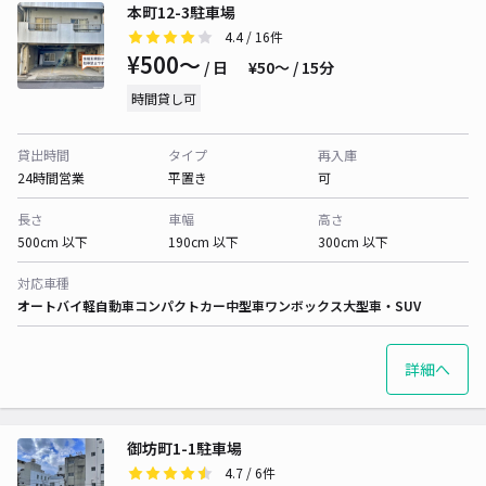
本町12-3駐車場
4.4
/ 16件
¥500〜
/ 日
¥50〜 / 15分
時間貸し可
貸出時間
タイプ
再入庫
24時間営業
平置き
可
長さ
車幅
高さ
500cm 以下
190cm 以下
300cm 以下
対応車種
オートバイ
軽自動車
コンパクトカー
中型車
ワンボックス
大型車・SUV
詳細へ
御坊町1-1駐車場
4.7
/ 6件