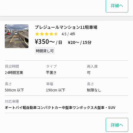
詳細へ
プレジュールマンション11駐車場
4.5
/ 4件
¥350〜
/ 日
¥20〜 / 15分
時間貸し可
貸出時間
タイプ
再入庫
24時間営業
平置き
可
長さ
車幅
高さ
500cm 以下
190cm 以下
制限なし
対応車種
オートバイ
軽自動車
コンパクトカー
中型車
ワンボックス
大型車・SUV
詳細へ