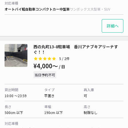
対応車種
オートバイ
軽自動車
コンパクトカー
中型車
ワンボックス
大型車・SUV
詳細へ
西の丸町13-8駐車場 香川アナブキアリーナす
ぐ！！
5
/ 2件
¥4,000〜
/ 日
当日予約不可
貸出時間
タイプ
再入庫
10:00 〜23:59
平置き
可
長さ
車幅
高さ
500cm 以下
190cm 以下
制限なし
対応車種