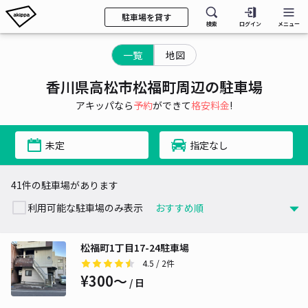
駐車場を貸す
検索
ログイン
メニュー
一覧
地図
香川県高松市松福町周辺の駐車場
アキッパなら
予約
ができて
格安料金
!
未定
指定なし
41件の駐車場があります
利用可能な駐車場のみ表示
松福町1丁目17-24駐車場
4.5
/ 2件
¥300〜
/ 日