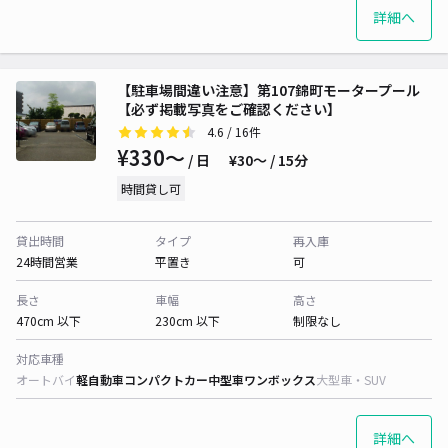
詳細へ
【駐車場間違い注意】第107錦町モータープール
【必ず掲載写真をご確認ください】
4.6
/ 16件
¥330〜
/ 日
¥30〜 / 15分
時間貸し可
貸出時間
タイプ
再入庫
24時間営業
平置き
可
長さ
車幅
高さ
470cm 以下
230cm 以下
制限なし
対応車種
オートバイ
軽自動車
コンパクトカー
中型車
ワンボックス
大型車・SUV
詳細へ