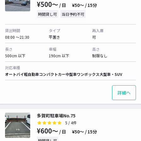
¥500〜
/ 日
¥50〜 / 15分
時間貸し可
当日予約不可
貸出時間
タイプ
再入庫
08:00 〜21:30
平置き
可
長さ
車幅
高さ
500cm 以下
190cm 以下
制限なし
対応車種
オートバイ
軽自動車
コンパクトカー
中型車
ワンボックス
大型車・SUV
詳細へ
多賀町駐車場No.75
5
/ 4件
¥600〜
/ 日
¥50〜 / 15分
時間貸し可