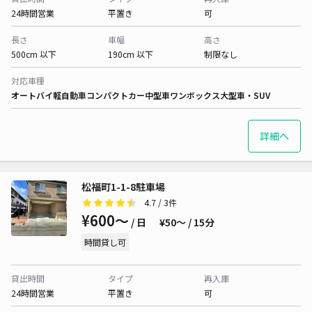
24時間営業
平置き
可
長さ
車幅
高さ
500cm 以下
190cm 以下
制限なし
対応車種
オートバイ
軽自動車
コンパクトカー
中型車
ワンボックス
大型車・SUV
詳細へ
松福町1-1-8駐車場
4.7
/ 3件
¥600〜
/ 日
¥50〜 / 15分
時間貸し可
貸出時間
タイプ
再入庫
24時間営業
平置き
可