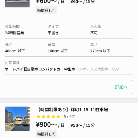
¥600〜
/ 日
¥60〜 / 15分
時間貸し可
貸出時間
タイプ
再入庫
24時間営業
平置き
不可
長さ
車幅
高さ
460cm 以下
180cm 以下
170cm 以下
対応車種
オートバイ
軽自動車
コンパクトカー
中型車
ワンボックス
大型車・SUV
詳細へ
【時間制限あり】錦町1-15-11駐車場
5
/ 4件
¥900〜
/ 日
¥50〜 / 15分
時間貸し可