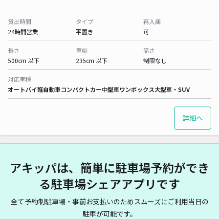
貸出時間
タイプ
再入庫
24時間営業
平置き
可
長さ
車幅
高さ
500cm 以下
235cm 以下
制限なし
対応車種
オートバイ
軽自動車
コンパクトカー
中型車
ワンボックス
大型車・SUV
詳細へ
アキッパは、簡単に駐車場予約ができ
る駐車場シェアアプリです
全て予約制駐車場・事前お支払いのためスムーズにご利用当日の
駐車が可能です。