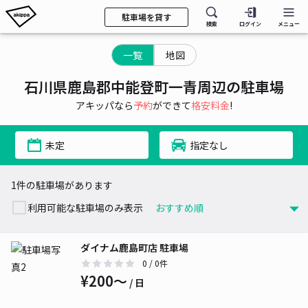
駐車場を貸す
検索
ログイン
メニュー
一覧
地図
石川県鹿島郡中能登町一青周辺の駐車場
アキッパなら
予約
ができて
格安料金
!
未定
指定なし
1件の駐車場があります
利用可能な駐車場のみ表示
ダイナム鹿島町店 駐車場
0
/ 0件
¥200〜
/ 日