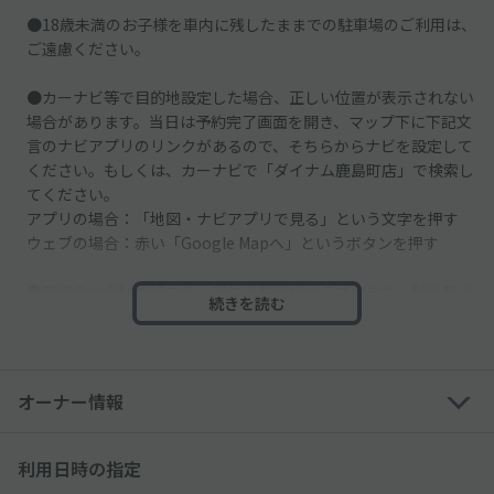
●18歳未満のお子様を車内に残したままでの駐車場のご利用は、
ご遠慮ください。
●カーナビ等で目的地設定した場合、正しい位置が表示されない
場合があります。当日は予約完了画面を開き、マップ下に下記文
言のナビアプリのリンクがあるので、そちらからナビを設定して
ください。もしくは、カーナビで「ダイナム鹿島町店」で検索し
てください。
アプリの場合：「地図・ナビアプリで見る」という文字を押す
ウェブの場合：赤い「Google Mapへ」というボタンを押す
●店舗の大型駐車場内の一部に当駐車場がございます。駐車禁止
続きを読む
エリアもございますので必ず掲載写真をご確認ください。
●掲載写真を参考に、緑の指定エリアに駐車してください。
オーナー情報
●車止めはございません。スペースそばにある壁などに接触しな
いよう、ご注意ください。
利用日時の指定