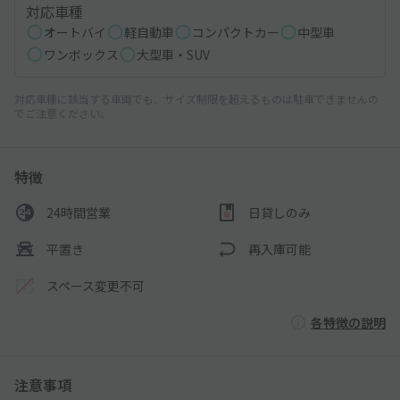
対応車種
オートバイ
軽自動車
コンパクトカー
中型車
ワンボックス
大型車・SUV
対応車種に該当する車両でも、サイズ制限を超えるものは駐車できませんの
でご注意ください。
特徴
24時間営業
日貸しのみ
平置き
再入庫可能
スペース変更不可
各特徴の説明
注意事項