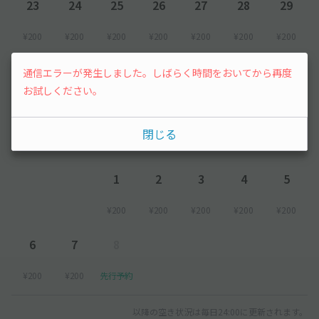
23
24
25
26
27
28
29
¥200
¥200
¥200
¥200
¥200
¥200
¥200
30
31
通信エラーが発生しました。しばらく時間をおいてから再度
お試しください。
¥200
¥200
閉じる
2026年9月
1
2
3
4
5
¥200
¥200
¥200
¥200
¥200
6
7
8
¥200
¥200
先行予約
以降の空き状況は毎日24:00に更新されます。