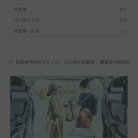
中型車
0
件
ワンボックス
0
件
大型車・SUV
1
件
駐車場予約のアキッパ
石川県の駐車場
鹿島郡中能登町の