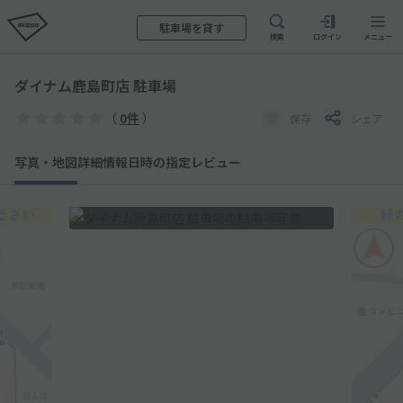
駐車場を貸す
検索
ログイン
メニュー
ダイナム鹿島町店 駐車場
（
0件
）
保存
シェア
写真・地図
詳細情報
日時の指定
レビュー