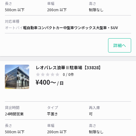
長さ
車幅
高さ
500cm 以下
200cm 以下
制限なし
対応車種
オートバイ
軽自動車
コンパクトカー
中型車
ワンボックス
大型車・SUV
詳細へ
レオパレス浪華Ⅱ駐車場【33828】
0
/ 0件
¥400〜
/ 日
貸出時間
タイプ
再入庫
24時間営業
平置き
可
長さ
車幅
高さ
500cm 以下
200cm 以下
制限なし