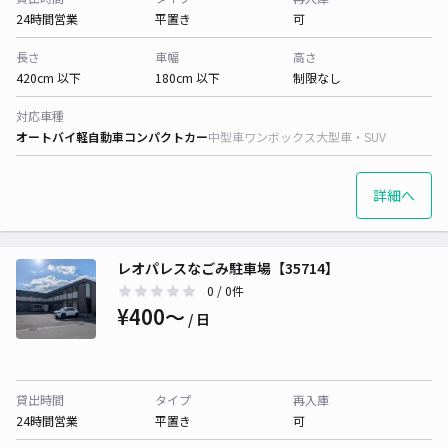
24時間営業
平置き
可
長さ
車幅
高さ
420cm 以下
180cm 以下
制限なし
対応車種
オートバイ
軽自動車
コンパクトカー
中型車
ワンボックス
大型車・SUV
詳細へ
レオパレスなごみ駐車場【35714】
0
/ 0件
¥400〜
/ 日
貸出時間
タイプ
再入庫
24時間営業
平置き
可