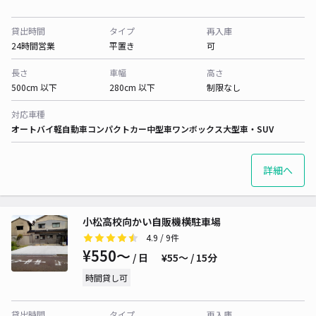
貸出時間
タイプ
再入庫
24時間営業
平置き
可
長さ
車幅
高さ
500cm 以下
280cm 以下
制限なし
対応車種
オートバイ
軽自動車
コンパクトカー
中型車
ワンボックス
大型車・SUV
詳細へ
小松高校向かい自販機横駐車場
4.9
/ 9件
¥550〜
/ 日
¥55〜 / 15分
時間貸し可
貸出時間
タイプ
再入庫