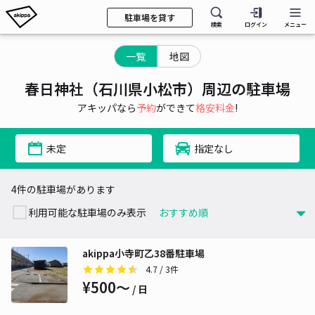
駐車場を貸す
検索
ログイン
メニュー
一覧
地図
春日神社（石川県小松市）周辺の駐車場
アキッパなら
予約
ができて
格安料金
!
未定
指定なし
4件の駐車場があります
利用可能な駐車場のみ表示
akippa小寺町乙38番駐車場
4.7
/ 3件
¥500〜
/ 日