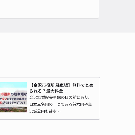
ンエム駐車場
金沢市役所 教育・文化観光政策課・西茶屋資料館まで徒歩 14分
5
/ 1件
90〜
/ 日
時間
24時間営業
タイプ
平置き
再入庫
可
430cm 以下
車幅
180cm 以下
高さ
制限なし
車種
オートバイ
軽自動車
コンパクトカー
中型車
ワンボックス
大型車・SUV
詳細へ
【金沢市役所 駐車場】無料でとめ
られる？最大料金…
金沢21世紀美術館の目の前にあり、
日本三名園の一つである兼六園や金
人宅:金沢市鱗町65駐車場
沢城公園も徒歩…
金沢市役所 教育・文化観光政策課・西茶屋資料館まで徒歩 15分
4.1
/ 7件
00〜
/ 日
¥60〜 / 15分
貸し可