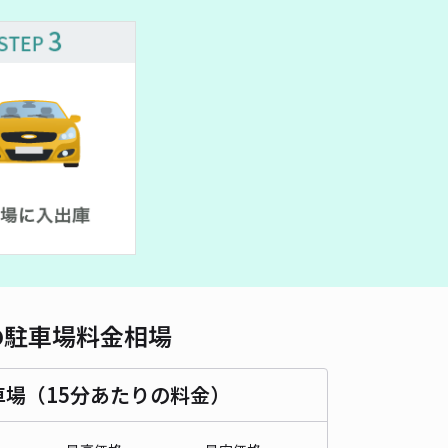
480cm 以下
車幅
180cm 以下
高さ
制限なし
車種
オートバイ
軽自動車
コンパクトカー
中型車
ワンボックス
大型車・SUV
詳細へ
人宅:金沢市池田町4番丁28駐車場
金沢市役所 教育・文化観光政策課・西茶屋資料館まで徒歩 10分
4.1
/ 9件
00〜
/ 日
¥50〜 / 15分
貸し可
の駐車場料金相場
時間
24時間営業
タイプ
平置き
再入庫
可
340cm 以下
車幅
200cm 以下
高さ
制限なし
車場（15分あたりの料金）
車種
オートバイ
軽自動車
コンパクトカー
中型車
ワンボックス
大型車・SUV