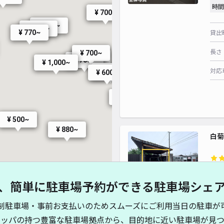
¥
時間
¥ 880~
¥ 8
¥ 880~
¥ 700~
¥ 880~
¥ 600~
¥ 880~
¥ 880~
貸出
¥ 330~
¥ 770~
長さ
¥ 700~
¥ 880~
¥ 550~
¥ 700~
¥ 1,000~
対応
¥ 500~
¥ 600~
¥ 500~
¥ 500~
¥ 880~
白菊
¥5
¥ 600~
¥ 500~
、簡単に駐車場予約ができる駐車場シェ
時間
制駐車場・事前お支払いのためスムーズにご利用当日の駐車が
貸出
キッパの持つ豊富な駐車場拠点から、目的地に近い駐車場が見つ