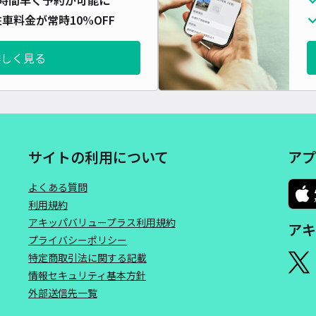
長さ
車料金が常時10%OFF
対応
詳しく見る
長町
サイトの利用について
アプ
¥7
よくある質問
時間
利用規約
アキッパバリュープラス利用規約
アキ
貸出
プライバシーポリシー
長さ
特定商取引法に関する記載
情報セキュリティ基本方針
対応
外部送信先一覧