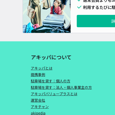
利用するたびに駐
アキッパについて
アキッパとは
提携事例
駐車場を貸す：個人の方
駐車場を貸す：法人・個人事業主の方
アキッパバリュープラスとは
運営会社
アキチャン
akipedia