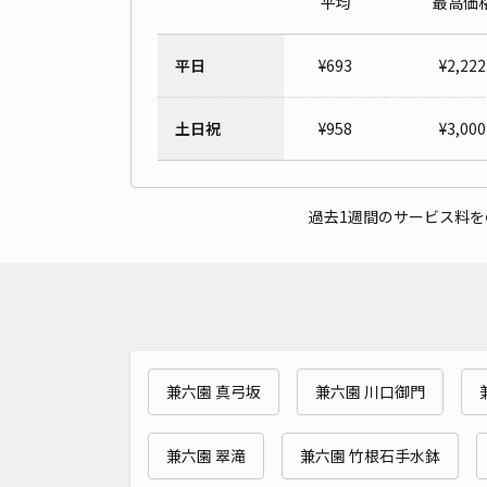
平均
最高価
平日
¥
693
¥
2,222
土日祝
¥
958
¥
3,000
過去1週間のサービス料
兼六園 真弓坂
兼六園 川口御門
兼六園 翠滝
兼六園 竹根石手水鉢