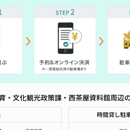
¥ 2,222~
長さ
¥ 540~
対応
＊個
¥6
時間
育・文化観光政策課・西茶屋資料館周辺
貸出
長さ
場
時間貸し駐
対応