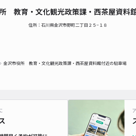
所 教育・文化観光政策課・西茶屋資料
貸出
住所：石川県金沢市野町二丁目２５−１８
長さ
対応
金沢市役所 教育・文化観光政策課・西茶屋資料館付近の駐車場
＊月
¥7
に
時間
ス
貸出
時間早く予約が可能に