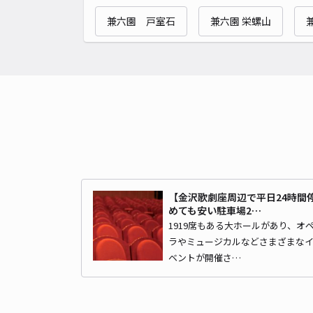
兼六園 戸室石
兼六園 栄螺山
【金沢歌劇座周辺で平日24時間
めても安い駐車場2…
1919席もある大ホールがあり、オ
ラやミュージカルなどさまざまな
ベントが開催さ…