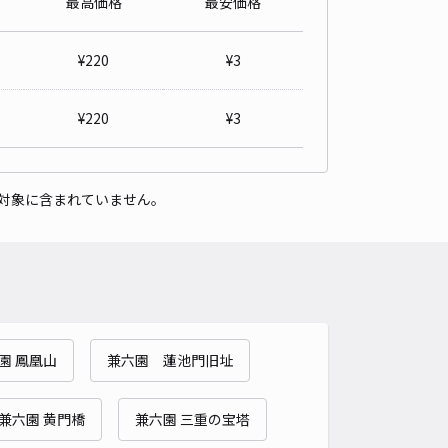
最高価格
最安価格
詳細へ
¥
220
¥
3
市中央通町236番地akippa駐車場
¥
220
¥
3
金沢市役所 教育・文化観光政策課・西茶屋資料館まで徒歩 10分
4.5
/ 22件
70〜
/ 日
¥55〜 / 15分
貸し可
対象に含まれていません。
時間
24時間営業
タイプ
平置き
再入庫
可
500cm 以下
車幅
230cm 以下
高さ
制限なし
車種
オートバイ
軽自動車
コンパクトカー
中型車
ワンボックス
大型車・SUV
園 鳳凰山
兼六園 蓮池門旧址
詳細へ
兼六園 黄門橋
兼六園 三重の宝塔