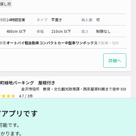
 770~
貸し可
80~
時間
24時間営業
タイプ
平置き
再入庫
可
¥ 880~
480cm 以下
車幅
210cm 以下
高さ
制限なし
車種
オートバイ
軽自動車
コンパクトカー
中型車
ワンボックス
大型車・SUV
¥ 880~
詳細へ
町緑地パーキング 屋根付き
金沢市役所 教育・文化観光政策課・西茶屋資料館まで徒歩 8分
4.7
/ 3件
00〜
/ 日
¥55〜 / 15分
アアプリです
貸し可
可能です。
時間
24時間営業
タイプ
平置き
再入庫
可
かります。