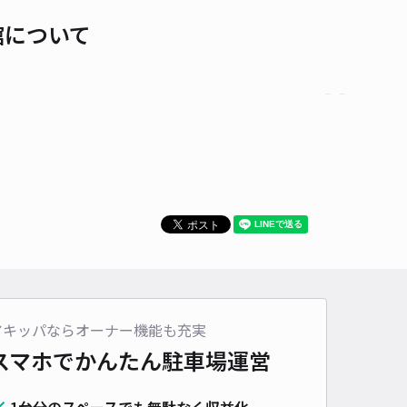
館について
時間
24時間営業
タイプ
平置き
再入庫
可
340cm 以下
車幅
150cm 以下
高さ
制限なし
車種
オートバイ
軽自動車
コンパクトカー
中型車
ワンボックス
大型車・SUV
詳細へ
極:金沢市長町2丁目6[増野]駐車場
金沢市役所 教育・文化観光政策課・西茶屋資料館まで徒歩 15分
4.5
/ 2件
00〜
/ 日
¥30〜 / 15分
アキッパならオーナー機能も充実
貸し可
スマホでかんたん
駐車場運営
時間
24時間営業
タイプ
平置き
再入庫
可
1台分のスペースでも無駄なく収益化