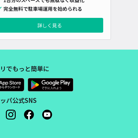
480cm 以下
車幅
220cm 以下
高さ
制限なし
完全無料で駐車場運用を始められる
車種
オートバイ
軽自動車
コンパクトカー
中型車
ワンボックス
大型車・SUV
詳しく見る
詳細へ
2丁目4田中邸☆akippa駐車場
金沢市役所 教育・文化観光政策課・西茶屋資料館まで徒歩 15分
4
/ 4件
リでもっと簡単に
00〜
/ 日
¥70〜 / 15分
貸し可
ッパ公式SNS
時間
24時間営業
タイプ
平置き
再入庫
可
430cm 以下
車幅
210cm 以下
高さ
制限なし
車種
オートバイ
軽自動車
コンパクトカー
中型車
ワンボックス
大型車・SUV