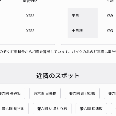
格
最安価格
平均
¥
288
平日
¥
59
金沢
¥
288
土日祝
¥
93
¥7
時間
をのぞく駐車料金から相場を算出しています。バイクのみの駐車場は集計
貸出
近隣のスポット
長さ
対応
兼六園 長谷坂
兼六園 日暮橋
兼六園 蓮池御殿
兼六
兼六園 長谷池
兼六園 いぼとり石
兼六園 松濤坂