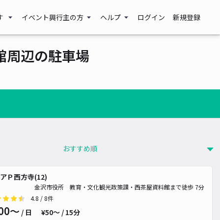
す
イベント興行主の方
ヘルプ
ログイン
新規登録
館周辺の駐車場
~
アＰ西方寺(12)
~
金沢市役所 教育・文化観光政策課・西茶屋資料館まで徒歩 7分
4.8
/ 8件
00〜
/ 日
¥50〜 / 15分
¥ 700~
880~