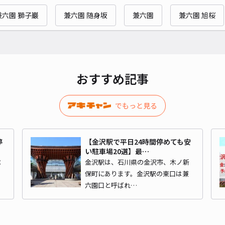
セゾ
兼六園 獅子巖
兼六園 随身坂
兼六園
兼六園 旭桜
¥3
貸出
おすすめ記事
長さ
でもっと見る
対応
停
【金沢駅で平日24時間停めても安
い駐車場20選】最…
ペ
金沢駅は、石川県の金沢市、木ノ新
イ
保町にあります。金沢駅の東口は兼
＊個
六園口と呼ばれ…
¥6
時間