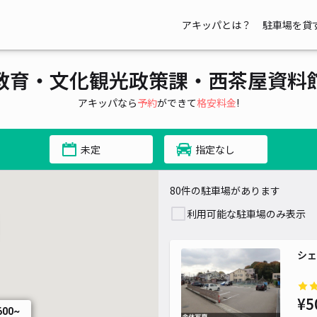
 700~
アキッパとは？
駐車場を貸
¥ 600~
 700~
¥ 450~
教育・文化観光政策課・西茶屋資料
アキッパなら
予約
ができて
格安料金
!
¥ 400~
¥ 600~
¥ 500~
700~
¥ 880~
¥ 700~
¥ 2,000~
未定
指定なし
¥ 880~
¥ 770~
80件の駐車場があります
利用可能な駐車場のみ表示
¥ 500
¥ 400~
シェ
¥ 600
¥ 880~
¥5
¥ 
600~