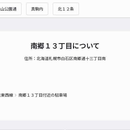
旭山公園通
真駒内
北１２条
貸出
長さ
対応
南郷１３丁目について
住所：北海道札幌市白石区南郷通十三丁目南
月寒
¥6
鉄東西線
南郷１３丁目付近の駐車場
貸出
長さ