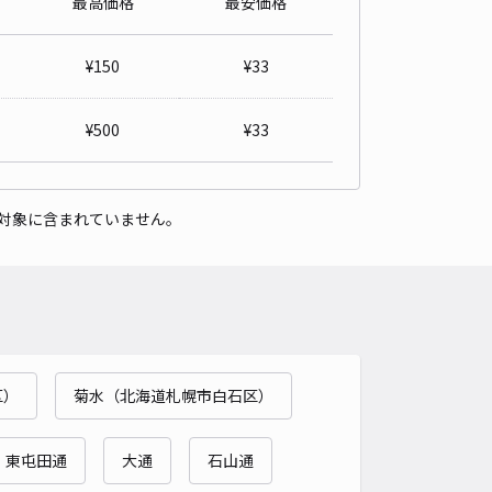
最高価格
最安価格
東四条16丁目13番 プレミストドーム徒歩23分 屋根付き1台
空1台
¥
150
¥
33
4.5
/ 2件
00〜
/ 日
¥
500
¥
33
時間
24時間営業
タイプ
平置き
再入庫
可
対象に含まれていません。
480cm 以下
車幅
180cm 以下
高さ
200cm 以下
車種
オートバイ
軽自動車
コンパクトカー
中型車
ワンボックス
大型車・SUV
詳細へ
区）
菊水（北海道札幌市白石区）
区月寒東4条9丁目7-3駐車場
5
/ 4件
00〜
東屯田通
大通
石山通
/ 日