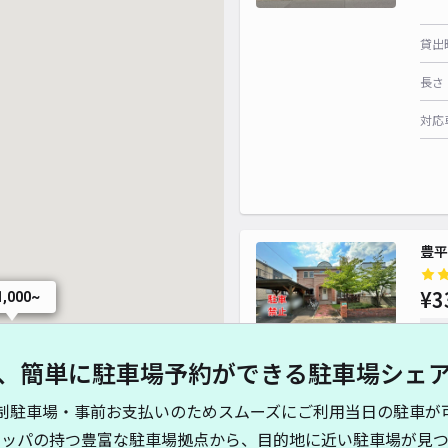
貸出
長さ
対応
豊平
¥3
1,000~
当日
、簡単に駐車場予約ができる駐車場シェ
貸出
制駐車場・事前お支払いのためスムーズにご利用当日の駐車が
長さ
¥ 600~
キッパの持つ豊富な駐車場拠点から、目的地に近い駐車場が見つ