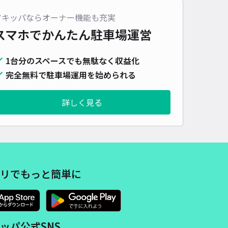
車種
オートバイ
軽自動車
コンパクトカー
中型車
ワンボックス
大型車・SUV
アキッパならオーナー機能も充実
スマホでかんたん
駐車場運営
詳細へ
1台分のスペースでも無駄なく収益化
完全無料で駐車場運用を始められる
東5条17丁目6-21駐車場
5
/ 1件
,000〜
詳しく見る
/ 日
時間
24時間営業
タイプ
平置き
再入庫
可
500cm 以下
車幅
190cm 以下
高さ
制限なし
リでもっと簡単に
車種
オートバイ
軽自動車
コンパクトカー
中型車
ワンボックス
大型車・SUV
詳細へ
ッパ公式SNS