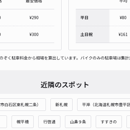
格
最安価格
平均
月寒
青
0
¥
290
平日
¥
80
¥4
0
¥
300
土日祝
¥
161
貸出
をのぞく駐車料金から相場を算出しています。バイクのみの駐車場は集計
長さ
対応
近隣のスポット
幌市白石区東札幌二条）
新札幌
平岸（北海道札幌市豊平
豊平
¥5
）
幌平橋
行啓通
山鼻９条
すすきの