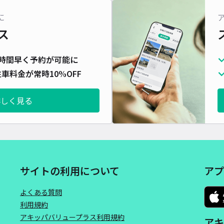
対応
に
ス
時間早く予約が可能に
車料金が常時10%OFF
月寒
¥1
詳しく見る
貸出
長さ
サイトの利用について
アプ
対応
よくある質問
利用規約
アキッパバリュープラス利用規約
アキ