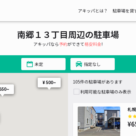
アキッパとは？
駐車場を貸
南郷１３丁目周辺の駐車場
アキッパなら
予約
ができて
格安料金
!
未定
指定なし
105件の駐車場があります
¥ 500~
 650~
利用可能な駐車場のみ表示
札幌
¥6