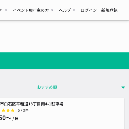
す
イベント興行主の方
ヘルプ
ログイン
新規登録
市白石区平和通13丁目南4-1駐車場
5
/ 3件
50〜
/ 日