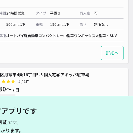
時間
24時間営業
タイプ
平置き
再入庫
可
500cm 以下
車幅
190cm 以下
高さ
制限なし
車種
オートバイ
軽自動車
コンパクトカー
中型車
ワンボックス
大型車・SUV
詳細へ
区月寒東4条16丁目5-3 個人宅◉アキッパ駐車場
5
/ 1件
30〜
/ 日
予約不可
アアプリです
時間
24時間営業
タイプ
平置き
再入庫
可
可能です。
480cm 以下
車幅
200cm 以下
高さ
制限なし
かります。