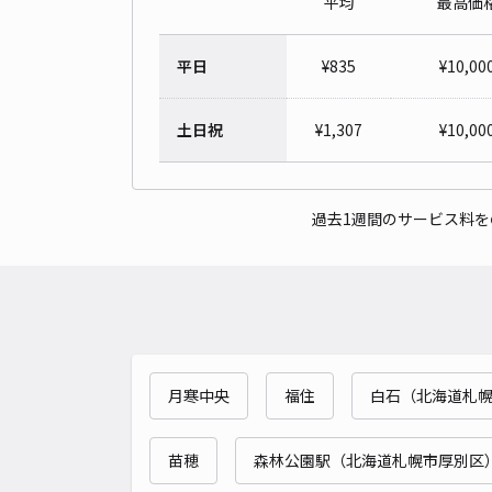
平均
最高価
平日
¥
835
¥
10,00
土日祝
¥
1,307
¥
10,00
過去1週間のサービス料
月寒中央
福住
白石（北海道札
苗穂
森林公園駅（北海道札幌市厚別区