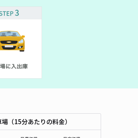
車種
オートバイ
軽自動車
コンパクトカー
中型車
ワンボックス
大型車・SUV
詳細へ
区月寒東3条15丁目3-5 個人宅◉アキッパ駐車場
5
/ 1件
30〜
/ 日
予約不可
時間
24時間営業
タイプ
平置き
再入庫
可
490cm 以下
車幅
225cm 以下
高さ
制限なし
車種
オートバイ
軽自動車
コンパクトカー
中型車
ワンボックス
大型車・SUV
車場（15分あたりの料金）
詳細へ