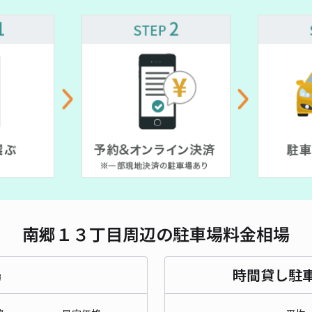
対応
350~
~
豊平
¥3
¥ 800~
当日
貸出
長さ
南郷１３丁目周辺の駐車場料金相場
対応
場
時間貸し駐