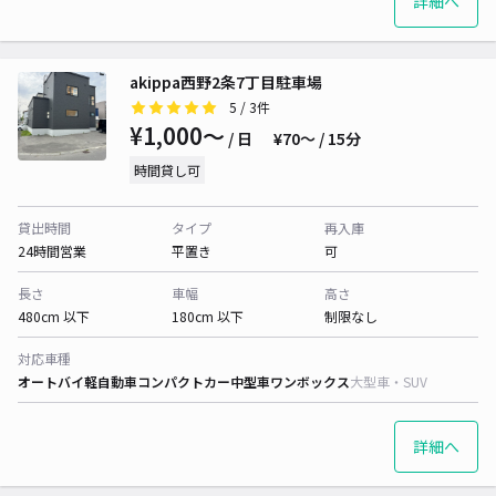
詳細へ
akippa西野2条7丁目駐車場
5
/ 3件
¥1,000〜
/ 日
¥70〜 / 15分
時間貸し可
貸出時間
タイプ
再入庫
24時間営業
平置き
可
長さ
車幅
高さ
480cm 以下
180cm 以下
制限なし
対応車種
オートバイ
軽自動車
コンパクトカー
中型車
ワンボックス
大型車・SUV
詳細へ