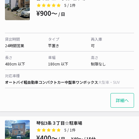
5
/ 1件
¥900〜
/ 日
貸出時間
タイプ
再入庫
24時間営業
平置き
可
長さ
車幅
高さ
480cm 以下
180cm 以下
制限なし
対応車種
オートバイ
軽自動車
コンパクトカー
中型車
ワンボックス
大型車・SUV
詳細へ
琴似3条３丁目☆駐車場
5
/ 1件
¥400〜
/ 日
¥40〜 / 15分