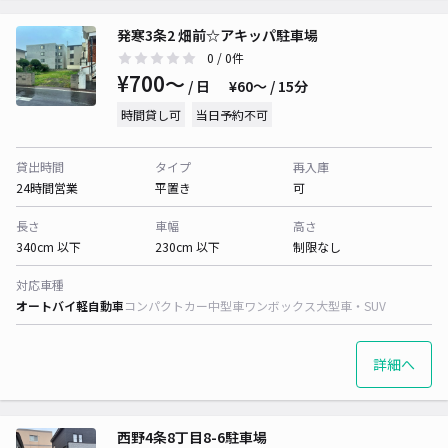
発寒3条2 畑前☆アキッパ駐車場
0
/ 0件
¥700〜
/ 日
¥60〜 / 15分
時間貸し可
当日予約不可
貸出時間
タイプ
再入庫
24時間営業
平置き
可
長さ
車幅
高さ
340cm 以下
230cm 以下
制限なし
対応車種
オートバイ
軽自動車
コンパクトカー
中型車
ワンボックス
大型車・SUV
詳細へ
西野4条8丁目8-6駐車場