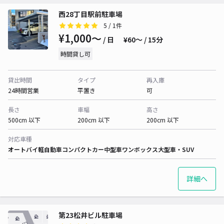
西28丁目駅前駐車場
5
/ 1件
¥1,000〜
/ 日
¥60〜 / 15分
時間貸し可
貸出時間
タイプ
再入庫
24時間営業
平置き
可
長さ
車幅
高さ
500cm 以下
200cm 以下
200cm 以下
対応車種
オートバイ
軽自動車
コンパクトカー
中型車
ワンボックス
大型車・SUV
詳細へ
第23松井ビル駐車場