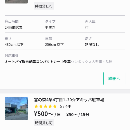
時間貸し可
貸出時間
タイプ
再入庫
24時間営業
平置き
可
長さ
車幅
高さ
480cm 以下
250cm 以下
制限なし
対応車種
オートバイ
軽自動車
コンパクトカー
中型車
ワンボックス
大型車・SUV
詳細へ
宮の森4条4丁目1-20☆アキッパ駐車場
5
/ 4件
¥500〜
/ 日
¥50〜 / 15分
時間貸し可