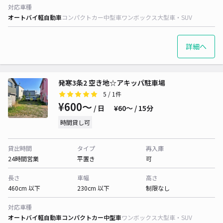
対応車種
オートバイ
軽自動車
コンパクトカー
中型車
ワンボックス
大型車・SUV
詳細へ
発寒3条2 空き地☆アキッパ駐車場
5
/ 1件
¥600〜
/ 日
¥60〜 / 15分
時間貸し可
貸出時間
タイプ
再入庫
24時間営業
平置き
可
長さ
車幅
高さ
460cm 以下
230cm 以下
制限なし
対応車種
オートバイ
軽自動車
コンパクトカー
中型車
ワンボックス
大型車・SUV