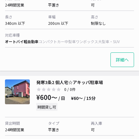
24時間営業
平置き
可
長さ
車幅
高さ
340cm 以下
200cm 以下
制限なし
対応車種
オートバイ
軽自動車
コンパクトカー
中型車
ワンボックス
大型車・SUV
詳細へ
発寒3条2 個人宅☆アキッパ駐車場
0
/ 0件
¥600〜
/ 日
¥60〜 / 15分
時間貸し可
貸出時間
タイプ
再入庫
24時間営業
平置き
可