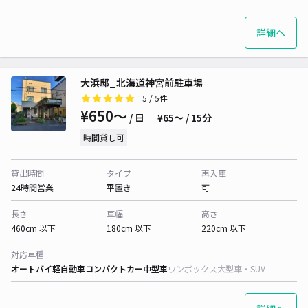
詳細へ
大浜邸_北海道神宮前駐車場
5
/ 5件
¥650〜
/ 日
¥65〜 / 15分
時間貸し可
貸出時間
タイプ
再入庫
24時間営業
平置き
可
長さ
車幅
高さ
460cm 以下
180cm 以下
220cm 以下
対応車種
オートバイ
軽自動車
コンパクトカー
中型車
ワンボックス
大型車・SUV