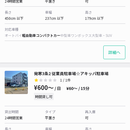
24時間営業
平置き
可
長さ
車幅
高さ
450cm 以下
237cm 以下
179cm 以下
対応車種
オートバイ
軽自動車
コンパクトカー
中型車
ワンボックス
大型車・SUV
詳細へ
発寒3条2 従業員駐車場☆アキッパ駐車場
1
/ 1件
¥600〜
/ 日
¥60〜 / 15分
時間貸し可
貸出時間
タイプ
再入庫
24時間営業
平置き
可
長さ
車幅
高さ