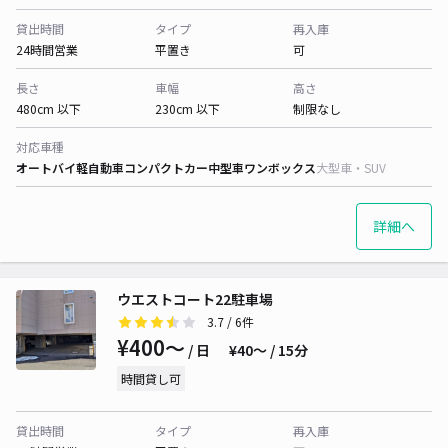
貸出時間
タイプ
再入庫
24時間営業
平置き
可
長さ
車幅
高さ
480cm 以下
230cm 以下
制限なし
対応車種
オートバイ
軽自動車
コンパクトカー
中型車
ワンボックス
大型車・SUV
詳細へ
ウエストコート22駐車場
3.7
/ 6件
¥400〜
/ 日
¥40〜 / 15分
時間貸し可
貸出時間
タイプ
再入庫