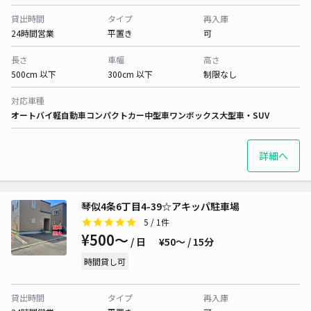
貸出時間
タイプ
再入庫
24時間営業
平置き
可
長さ
車幅
高さ
500cm 以下
300cm 以下
制限なし
対応車種
オートバイ
軽自動車
コンパクトカー
中型車
ワンボックス
大型車・SUV
詳細へ
琴似4条6丁目4-39☆アキッパ駐車場
5
/ 1件
¥500〜
/ 日
¥50〜 / 15分
時間貸し可
貸出時間
タイプ
再入庫