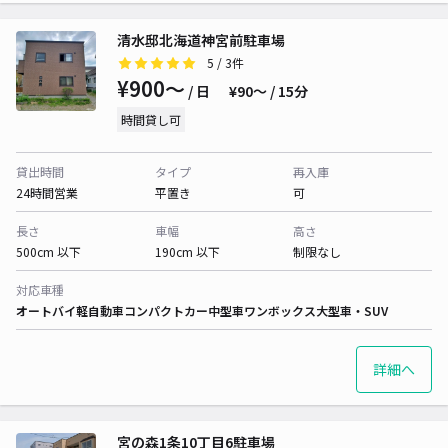
清水邸北海道神宮前駐車場
5
/ 3件
¥900〜
/ 日
¥90〜 / 15分
時間貸し可
貸出時間
タイプ
再入庫
24時間営業
平置き
可
長さ
車幅
高さ
500cm 以下
190cm 以下
制限なし
対応車種
オートバイ
軽自動車
コンパクトカー
中型車
ワンボックス
大型車・SUV
詳細へ
宮の森1条10丁目6駐車場