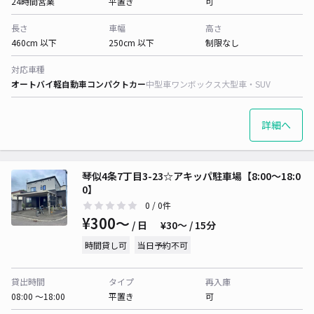
24時間営業
平置き
可
長さ
車幅
高さ
460cm 以下
250cm 以下
制限なし
対応車種
オートバイ
軽自動車
コンパクトカー
中型車
ワンボックス
大型車・SUV
詳細へ
琴似4条7丁目3-23☆アキッパ駐車場【8:00～18:0
0】
0
/ 0件
¥300〜
/ 日
¥30〜 / 15分
時間貸し可
当日予約不可
貸出時間
タイプ
再入庫
08:00 〜18:00
平置き
可