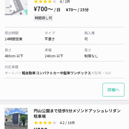
4
/ 2件
¥700〜
/ 日
¥70〜 / 15分
時間貸し可
貸出時間
タイプ
再入庫
24時間営業
平置き
可
長さ
車幅
高さ
480cm 以下
240cm 以下
制限なし
対応車種
オートバイ
軽自動車
コンパクトカー
中型車
ワンボックス
大型車・SUV
詳細へ
円山公園まで徒歩5分メゾンドアッシュレリダン
駐車場
4.2
/ 16件