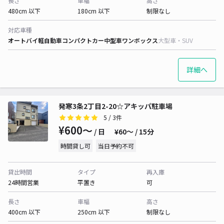
長さ
車幅
高さ
480cm 以下
180cm 以下
制限なし
対応車種
オートバイ
軽自動車
コンパクトカー
中型車
ワンボックス
大型車・SUV
詳細へ
発寒3条2丁目2-20☆アキッパ駐車場
5
/ 3件
¥600〜
/ 日
¥60〜 / 15分
時間貸し可
当日予約不可
貸出時間
タイプ
再入庫
24時間営業
平置き
可
長さ
車幅
高さ
400cm 以下
250cm 以下
制限なし