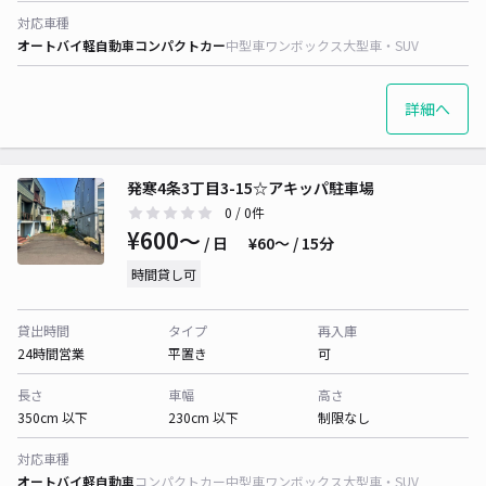
対応車種
オートバイ
軽自動車
コンパクトカー
中型車
ワンボックス
大型車・SUV
詳細へ
発寒4条3丁目3-15☆アキッパ駐車場
0
/ 0件
¥600〜
/ 日
¥60〜 / 15分
時間貸し可
貸出時間
タイプ
再入庫
24時間営業
平置き
可
長さ
車幅
高さ
350cm 以下
230cm 以下
制限なし
対応車種
オートバイ
軽自動車
コンパクトカー
中型車
ワンボックス
大型車・SUV