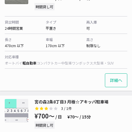
時間貸し可
貸出時間
タイプ
再入庫
24時間営業
平置き
可
長さ
車幅
高さ
470cm 以下
170cm 以下
制限なし
対応車種
オートバイ
軽自動車
コンパクトカー
中型車
ワンボックス
大型車・SUV
詳細へ
宮の森2条8丁目3 月極☆アキッパ駐車場
3
/ 1件
¥700〜
/ 日
¥70〜 / 15分
時間貸し可