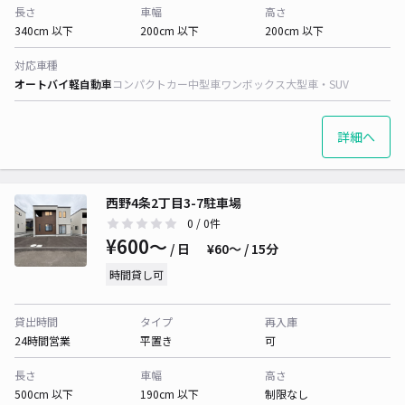
長さ
車幅
高さ
340cm 以下
200cm 以下
200cm 以下
対応車種
オートバイ
軽自動車
コンパクトカー
中型車
ワンボックス
大型車・SUV
詳細へ
西野4条2丁目3-7駐車場
0
/ 0件
¥600〜
/ 日
¥60〜 / 15分
時間貸し可
貸出時間
タイプ
再入庫
24時間営業
平置き
可
長さ
車幅
高さ
500cm 以下
190cm 以下
制限なし