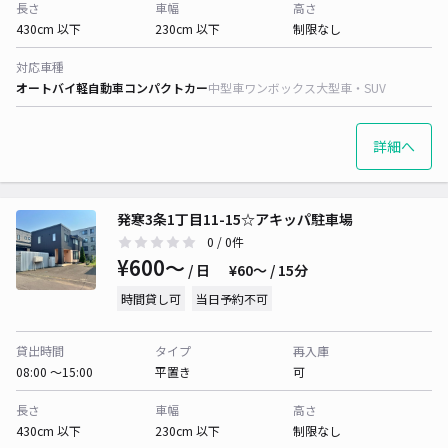
長さ
車幅
高さ
430cm 以下
230cm 以下
制限なし
対応車種
オートバイ
軽自動車
コンパクトカー
中型車
ワンボックス
大型車・SUV
詳細へ
発寒3条1丁目11-15☆アキッパ駐車場
0
/ 0件
¥600〜
/ 日
¥60〜 / 15分
時間貸し可
当日予約不可
貸出時間
タイプ
再入庫
08:00 〜15:00
平置き
可
長さ
車幅
高さ
430cm 以下
230cm 以下
制限なし