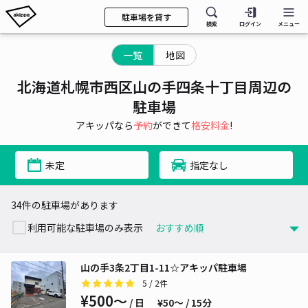
駐車場を貸す
検索
ログイン
メニュー
一覧
地図
北海道札幌市西区山の手四条十丁目周辺の
駐車場
アキッパなら
予約
ができて
格安料金
!
未定
指定なし
34件の駐車場があります
利用可能な駐車場のみ表示
山の手3条2丁目1-11☆アキッパ駐車場
5
/ 2件
¥500〜
/ 日
¥50〜 / 15分