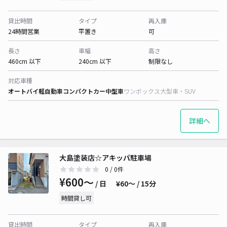
貸出時間
タイプ
再入庫
24時間営業
平置き
可
長さ
車幅
高さ
460cm 以下
240cm 以下
制限なし
対応車種
オートバイ
軽自動車
コンパクトカー
中型車
ワンボックス
大型車・SUV
詳細へ
大島塗装店☆アキッパ駐車場
0
/ 0件
¥600〜
/ 日
¥60〜 / 15分
時間貸し可
貸出時間
タイプ
再入庫