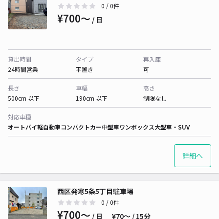
0
/ 0件
¥700〜
/ 日
貸出時間
タイプ
再入庫
24時間営業
平置き
可
長さ
車幅
高さ
500cm 以下
190cm 以下
制限なし
対応車種
オートバイ
軽自動車
コンパクトカー
中型車
ワンボックス
大型車・SUV
詳細へ
西区発寒5条5丁目駐車場
0
/ 0件
¥700〜
/ 日
¥70〜 / 15分