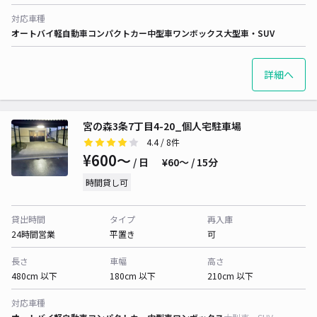
対応車種
オートバイ
軽自動車
コンパクトカー
中型車
ワンボックス
大型車・SUV
詳細へ
宮の森3条7丁目4-20_個人宅駐車場
4.4
/ 8件
¥600〜
/ 日
¥60〜 / 15分
時間貸し可
貸出時間
タイプ
再入庫
24時間営業
平置き
可
長さ
車幅
高さ
480cm 以下
180cm 以下
210cm 以下
対応車種