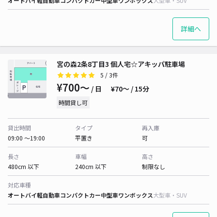
オートバイ
軽自動車
コンパクトカー
中型車
ワンボックス
大型車・SUV
詳細へ
宮の森2条8丁目3 個人宅☆アキッパ駐車場
5
/ 3件
¥700〜
/ 日
¥70〜 / 15分
時間貸し可
貸出時間
タイプ
再入庫
09:00 〜19:00
平置き
可
長さ
車幅
高さ
480cm 以下
240cm 以下
制限なし
対応車種
オートバイ
軽自動車
コンパクトカー
中型車
ワンボックス
大型車・SUV