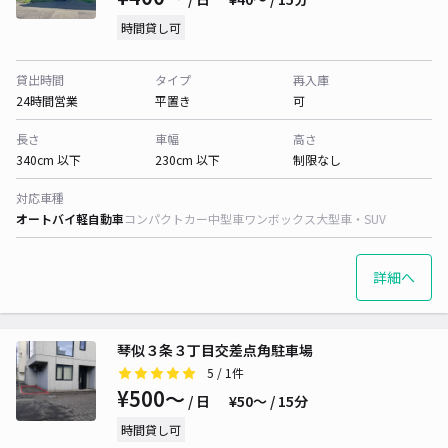
時間貸し可
貸出時間
タイプ
再入庫
24時間営業
平置き
可
長さ
車幅
高さ
340cm 以下
230cm 以下
制限なし
対応車種
オートバイ
軽自動車
コンパクトカー
中型車
ワンボックス
大型車・SUV
詳細へ
琴似３条３丁目交差点角駐車場
5
/ 1件
¥500〜
/ 日
¥50〜 / 15分
時間貸し可