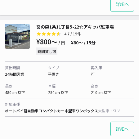
詳細へ
宮の森1条11丁目5-22☆アキッパ駐車場
4.7
/ 15件
¥800〜
/ 日
¥80〜 / 15分
時間貸し可
貸出時間
タイプ
再入庫
24時間営業
平置き
可
長さ
車幅
高さ
480cm 以下
250cm 以下
210cm 以下
対応車種
オートバイ
軽自動車
コンパクトカー
中型車
ワンボックス
大型車・SUV
詳細へ