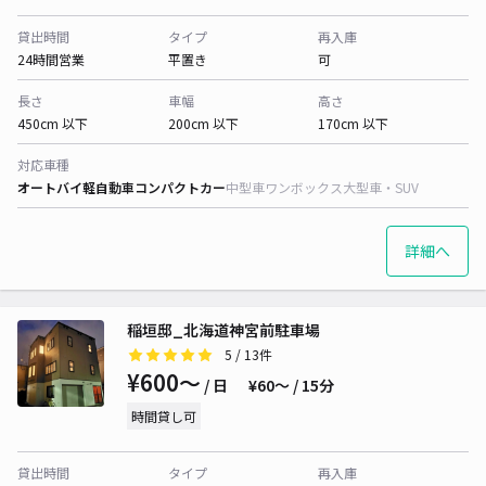
貸出時間
タイプ
再入庫
24時間営業
平置き
可
長さ
車幅
高さ
450cm 以下
200cm 以下
170cm 以下
対応車種
オートバイ
軽自動車
コンパクトカー
中型車
ワンボックス
大型車・SUV
詳細へ
稲垣邸_北海道神宮前駐車場
5
/ 13件
¥600〜
/ 日
¥60〜 / 15分
時間貸し可
貸出時間
タイプ
再入庫