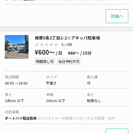
詳細へ
発寒5条2丁目2-2☆アキッパ駐車場
0
/ 0件
¥600〜
/ 日
¥60〜 / 15分
時間貸し可
当日予約不可
貸出時間
タイプ
再入庫
08:00 〜18:00
平置き
可
長さ
車幅
高さ
340cm 以下
200cm 以下
制限なし
対応車種
オートバイ
軽自動車
コンパクトカー
中型車
ワンボックス
大型車・SUV