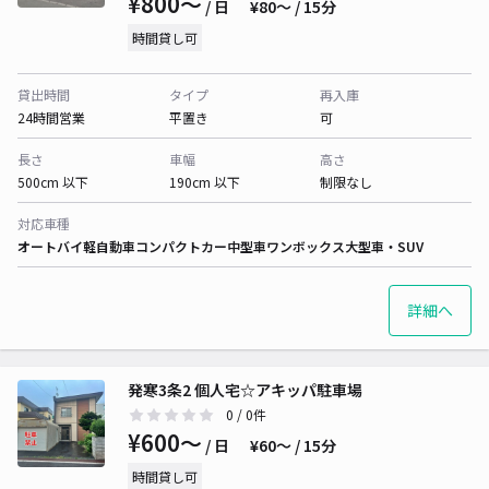
¥800〜
/ 日
¥80〜 / 15分
時間貸し可
貸出時間
タイプ
再入庫
24時間営業
平置き
可
長さ
車幅
高さ
500cm 以下
190cm 以下
制限なし
対応車種
オートバイ
軽自動車
コンパクトカー
中型車
ワンボックス
大型車・SUV
詳細へ
発寒3条2 個人宅☆アキッパ駐車場
0
/ 0件
¥600〜
/ 日
¥60〜 / 15分
時間貸し可