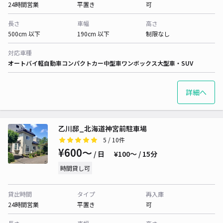
24時間営業
平置き
可
長さ
車幅
高さ
500cm 以下
190cm 以下
制限なし
対応車種
オートバイ
軽自動車
コンパクトカー
中型車
ワンボックス
大型車・SUV
詳細へ
乙川邸_北海道神宮前駐車場
5
/ 10件
¥600〜
/ 日
¥100〜 / 15分
時間貸し可
貸出時間
タイプ
再入庫
24時間営業
平置き
可