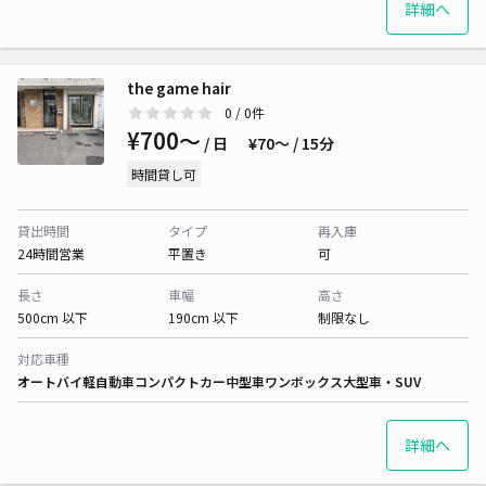
詳細へ
the game hair
0
/ 0件
¥700〜
/ 日
¥70〜 / 15分
時間貸し可
貸出時間
タイプ
再入庫
24時間営業
平置き
可
長さ
車幅
高さ
500cm 以下
190cm 以下
制限なし
対応車種
オートバイ
軽自動車
コンパクトカー
中型車
ワンボックス
大型車・SUV
詳細へ